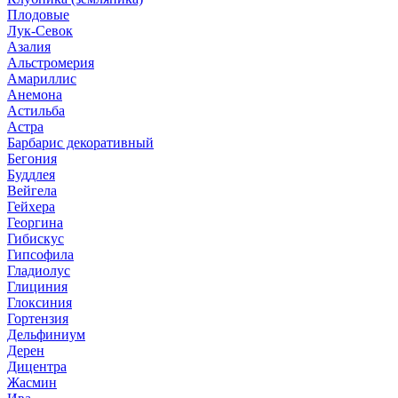
Плодовые
Лук-Севок
Азалия
Альстромерия
Амариллис
Анемона
Астильба
Астра
Барбарис декоративный
Бегония
Буддлея
Вейгела
Гейхера
Георгина
Гибискус
Гипсофила
Гладиолус
Глициния
Глоксиния
Гортензия
Дельфиниум
Дерен
Дицентра
Жасмин