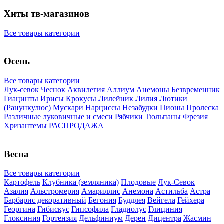
Хиты тв-магазинов
Все товары категории
Осень
Все товары категории
Лук-севок
Чеснок
Аквилегия
Аллиум
Анемоны
Безвременник
Гиацинты
Ирисы
Крокусы
Лилейник
Лилия
Лютики
(Ранункулюс)
Мускари
Нарцисcы
Незабудки
Пионы
Пролеска
Различные луковичные и смеси
Рябчики
Тюльпаны
Фрезия
Хризантемы
РАСПРОДАЖА
Весна
Все товары категории
Картофель
Клубника (земляника)
Плодовые
Лук-Севок
Азалия
Альстромерия
Амариллис
Анемона
Астильба
Астра
Барбарис декоративный
Бегония
Буддлея
Вейгела
Гейхера
Георгина
Гибискус
Гипсофила
Гладиолус
Глициния
Глоксиния
Гортензия
Дельфиниум
Дерен
Дицентра
Жасмин