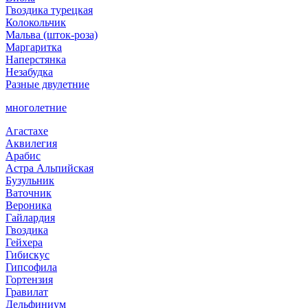
Гвоздика турецкая
Колокольчик
Мальва (шток-роза)
Маргаритка
Наперстянка
Незабудка
Разные двулетние
многолетние
Агастахе
Аквилегия
Арабис
Астра Альпийская
Бузульник
Ваточник
Вероника
Гайлардия
Гвоздика
Гейхера
Гибискус
Гипсофила
Гортензия
Гравилат
Дельфиниум