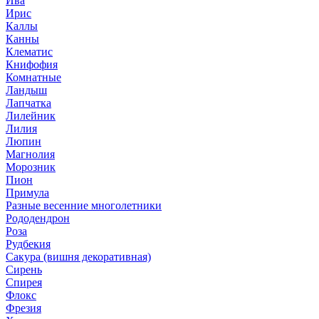
Ива
Ирис
Каллы
Канны
Клематис
Книфофия
Комнатные
Ландыш
Лапчатка
Лилейник
Лилия
Люпин
Магнолия
Морозник
Пион
Примула
Разные весенние многолетники
Рододендрон
Роза
Рудбекия
Сакура (вишня декоративная)
Сирень
Спирея
Флокс
Фрезия