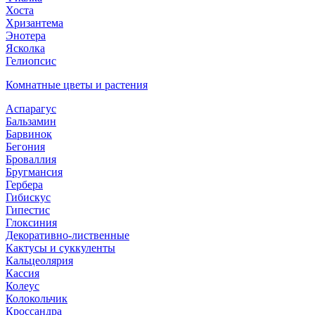
Хоста
Хризантема
Энотера
Ясколка
Гелиопсис
Комнатные цветы и растения
Аспарагус
Бальзамин
Барвинок
Бегония
Броваллия
Бругмансия
Гербера
Гибискус
Гипестис
Глоксиния
Декоративно-лиственные
Кактусы и суккуленты
Кальцеолярия
Кассия
Колеус
Колокольчик
Кроссандра