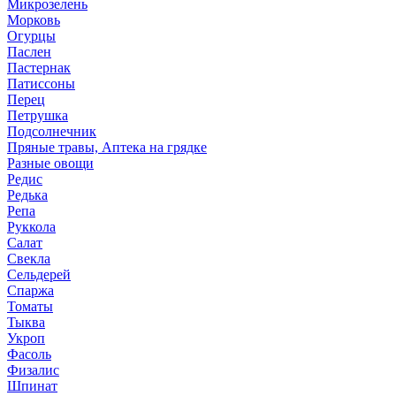
Микрозелень
Морковь
Огурцы
Паслен
Пастернак
Патиссоны
Перец
Петрушка
Подсолнечник
Пряные травы, Аптека на грядке
Разные овощи
Редис
Редька
Репа
Руккола
Салат
Свекла
Сельдерей
Спаржа
Томаты
Тыква
Укроп
Фасоль
Физалис
Шпинат