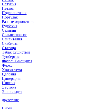
Петуния
Петхоа
Подсолнечник
Портулак
Разные однолетние
Рудбекия
Сальвия
Сальпиглоссис
Санвиталия
Скабиоза
Статица
Табак душистый
Тунбергия
Фасоль Вьющаяся
Флокс
Хризантема
Целозия
Цинерария
Цинния
Эустома
Эшшольция
двулетние
Виола