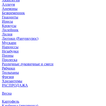
Аквилегия
Аллиум
Анемоны
Безвременник
Гиацинты
Ирисы
Крокусы
Лилейник
Лилия
Лютики (Ранункулюс)
Мускари
Нарцисcы
Незабудки
Пионы
Пролеска
Различные луковичные и смеси
Рябчики
Тюльпаны
Фрезия
Хризантемы
РАСПРОДАЖА
Весна
Картофель
Клубника (земляника)