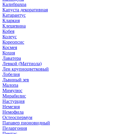
Калибрахоа
Капуста декоративная
Катарантус
Кларкия
Клещевина
Кобея
Колеус
Кореопсис
Космея
Кохия
Лаватера
Левкой (Маттиола)
Лен крупноцветковый
Лобелия
Львиный зев
Малопа
Мимулюс
Мирабилис
Настурция
Немезия
Немофила
Остеоспермум
Папавер пионовидный
Пеларгония
Пентас