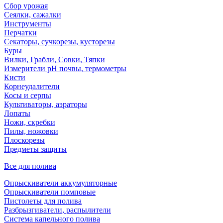
Сбор урожая
Сеялки, сажалки
Инструменты
Перчатки
Секаторы, сучкорезы, кусторезы
Буры
Вилки, Грабли, Совки, Тяпки
Измерители pH почвы, термометры
Кисти
Корнеудалители
Косы и серпы
Культиваторы, аэраторы
Лопаты
Ножи, скребки
Пилы, ножовки
Плоскорезы
Предметы защиты
Все для полива
Опрыскиватели аккумуляторные
Опрыскиватели помповые
Пистолеты для полива
Разбрызгиватели, распылители
Система капельного полива