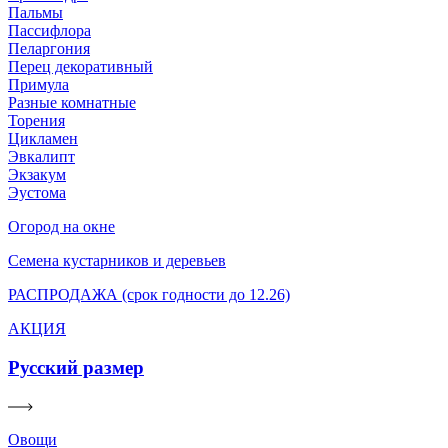
Пальмы
Пассифлора
Пеларгония
Перец декоративный
Примула
Разные комнатные
Торения
Цикламен
Эвкалипт
Экзакум
Эустома
Огород на окне
Семена кустарников и деревьев
РАСПРОДАЖА (срок годности до 12.26)
АКЦИЯ
Русский размер
Овощи