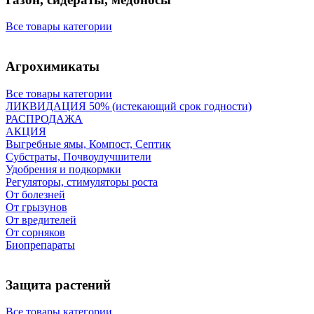
Все товары категории
Агрохимикаты
Все товары категории
ЛИКВИДАЦИЯ 50% (истекающий срок годности)
РАСПРОДАЖА
АКЦИЯ
Выгребные ямы, Компост, Септик
Субстраты, Почвоулучшители
Удобрения и подкормки
Регуляторы, стимуляторы роста
От болезней
От грызунов
От вредителей
От сорняков
Биопрепараты
Защита растений
Все товары категории