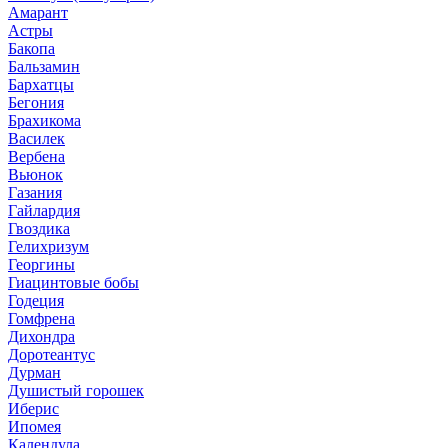
Амарант
Астры
Бакопа
Бальзамин
Бархатцы
Бегония
Брахикома
Василек
Вербена
Вьюнок
Газания
Гайлардия
Гвоздика
Гелихризум
Георгины
Гиацинтовые бобы
Годеция
Гомфрена
Дихондра
Доротеантус
Дурман
Душистый горошек
Иберис
Ипомея
Календула