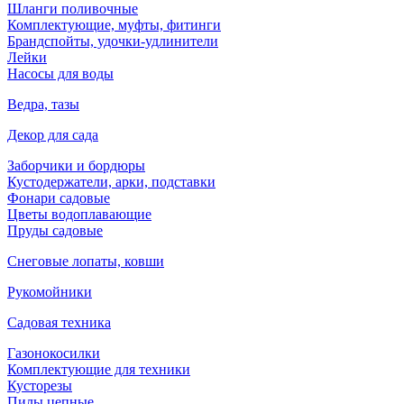
Шланги поливочные
Комплектующие, муфты, фитинги
Брандспойты, удочки-удлинители
Лейки
Насосы для воды
Ведра, тазы
Декор для сада
Заборчики и бордюры
Кустодержатели, арки, подставки
Фонари садовые
Цветы водоплавающие
Пруды садовые
Снеговые лопаты, ковши
Рукомойники
Садовая техника
Газонокосилки
Комплектующие для техники
Кусторезы
Пилы цепные