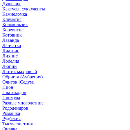
Душевик
Кактусы, суккуленты
Камнеломка
Клематис
Колокольчик
Кореопсис
Котовник
Лаванда
Лапчатка
Лиатрис
Лихнис
Лобелия
Люпин
Лютик махровый
Обриета (Аубреция)
Очиток (Седум)
Пион
Платикодон
Примула
Разные многолетние
Рододендрон
Ромашка
Рудбекия
Тысячелистник
Фиалка