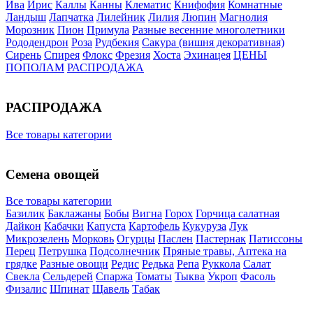
Ива
Ирис
Каллы
Канны
Клематис
Книфофия
Комнатные
Ландыш
Лапчатка
Лилейник
Лилия
Люпин
Магнолия
Морозник
Пион
Примула
Разные весенние многолетники
Рододендрон
Роза
Рудбекия
Сакура (вишня декоративная)
Сирень
Спирея
Флокс
Фрезия
Хоста
Эхинацея
ЦЕНЫ
ПОПОЛАМ
РАСПРОДАЖА
РАСПРОДАЖА
Все товары категории
Семена овощей
Все товары категории
Базилик
Баклажаны
Бобы
Вигна
Горох
Горчица салатная
Дайкон
Кабачки
Капуста
Картофель
Кукуруза
Лук
Микрозелень
Морковь
Огурцы
Паслен
Пастернак
Патиссоны
Перец
Петрушка
Подсолнечник
Пряные травы, Аптека на
грядке
Разные овощи
Редис
Редька
Репа
Руккола
Салат
Свекла
Сельдерей
Спаржа
Томаты
Тыква
Укроп
Фасоль
Физалис
Шпинат
Щавель
Табак