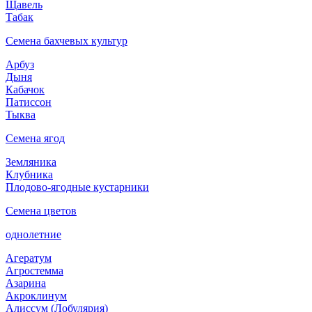
Щавель
Табак
Семена бахчевых культур
Арбуз
Дыня
Кабачок
Патиссон
Тыква
Семена ягод
Земляника
Клубника
Плодово-ягодные кустарники
Семена цветов
однолетние
Агератум
Агростемма
Азарина
Акроклинум
Алиссум (Лобулярия)