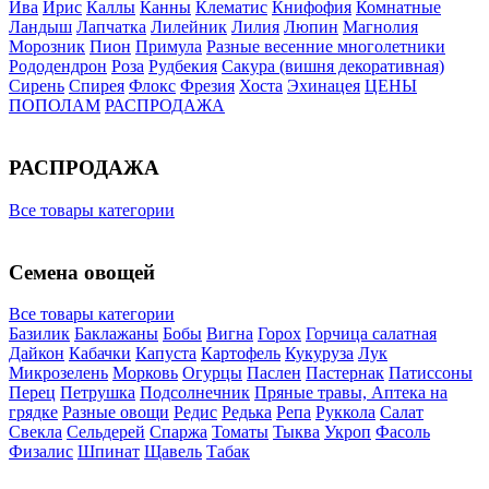
Ива
Ирис
Каллы
Канны
Клематис
Книфофия
Комнатные
Ландыш
Лапчатка
Лилейник
Лилия
Люпин
Магнолия
Морозник
Пион
Примула
Разные весенние многолетники
Рододендрон
Роза
Рудбекия
Сакура (вишня декоративная)
Сирень
Спирея
Флокс
Фрезия
Хоста
Эхинацея
ЦЕНЫ
ПОПОЛАМ
РАСПРОДАЖА
РАСПРОДАЖА
Все товары категории
Семена овощей
Все товары категории
Базилик
Баклажаны
Бобы
Вигна
Горох
Горчица салатная
Дайкон
Кабачки
Капуста
Картофель
Кукуруза
Лук
Микрозелень
Морковь
Огурцы
Паслен
Пастернак
Патиссоны
Перец
Петрушка
Подсолнечник
Пряные травы, Аптека на
грядке
Разные овощи
Редис
Редька
Репа
Руккола
Салат
Свекла
Сельдерей
Спаржа
Томаты
Тыква
Укроп
Фасоль
Физалис
Шпинат
Щавель
Табак