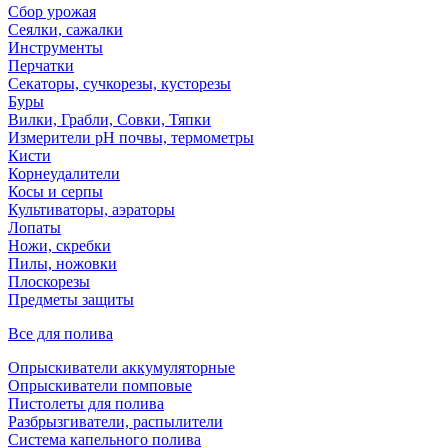
Сбор урожая
Сеялки, сажалки
Инструменты
Перчатки
Секаторы, сучкорезы, кусторезы
Буры
Вилки, Грабли, Совки, Тяпки
Измерители pH почвы, термометры
Кисти
Корнеудалители
Косы и серпы
Культиваторы, аэраторы
Лопаты
Ножи, скребки
Пилы, ножовки
Плоскорезы
Предметы защиты
Все для полива
Опрыскиватели аккумуляторные
Опрыскиватели помповые
Пистолеты для полива
Разбрызгиватели, распылители
Система капельного полива