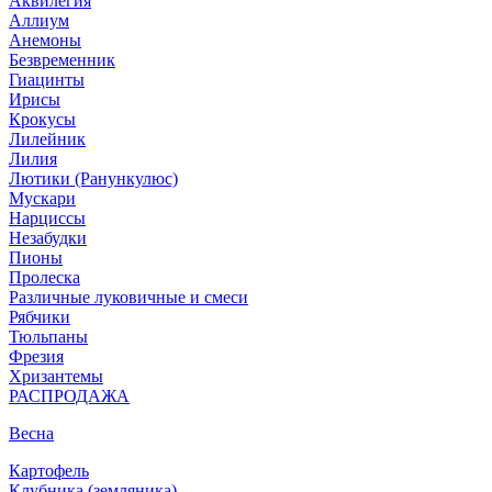
Аквилегия
Аллиум
Анемоны
Безвременник
Гиацинты
Ирисы
Крокусы
Лилейник
Лилия
Лютики (Ранункулюс)
Мускари
Нарцисcы
Незабудки
Пионы
Пролеска
Различные луковичные и смеси
Рябчики
Тюльпаны
Фрезия
Хризантемы
РАСПРОДАЖА
Весна
Картофель
Клубника (земляника)