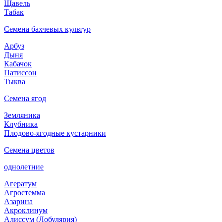
Щавель
Табак
Семена бахчевых культур
Арбуз
Дыня
Кабачок
Патиссон
Тыква
Семена ягод
Земляника
Клубника
Плодово-ягодные кустарники
Семена цветов
однолетние
Агератум
Агростемма
Азарина
Акроклинум
Алиссум (Лобулярия)