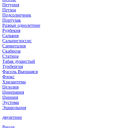
Петуния
Петхоа
Подсолнечник
Портулак
Разные однолетние
Рудбекия
Сальвия
Сальпиглоссис
Санвиталия
Скабиоза
Статица
Табак душистый
Тунбергия
Фасоль Вьющаяся
Флокс
Хризантема
Целозия
Цинерария
Цинния
Эустома
Эшшольция
двулетние
Виола