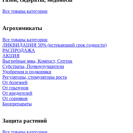
Все товары категории
Агрохимикаты
Все товары категории
ЛИКВИДАЦИЯ 50% (истекающий срок годности)
РАСПРОДАЖА
АКЦИЯ
Выгребные ямы, Компост, Септик
Субстраты, Почвоулучшители
Удобрения и подкормки
Регуляторы, стимуляторы роста
От болезней
От грызунов
От вредителей
От сорняков
Биопрепараты
Защита растений
Все товары категории