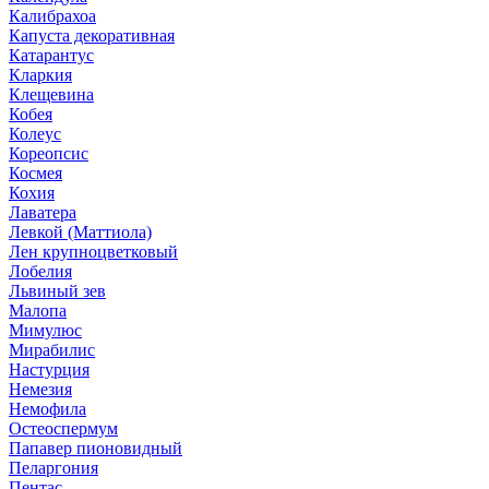
Калибрахоа
Капуста декоративная
Катарантус
Кларкия
Клещевина
Кобея
Колеус
Кореопсис
Космея
Кохия
Лаватера
Левкой (Маттиола)
Лен крупноцветковый
Лобелия
Львиный зев
Малопа
Мимулюс
Мирабилис
Настурция
Немезия
Немофила
Остеоспермум
Папавер пионовидный
Пеларгония
Пентас