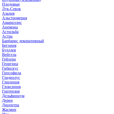
Плодовые
Лук-Севок
Азалия
Альстромерия
Амариллис
Анемона
Астильба
Астра
Барбарис декоративный
Бегония
Буддлея
Вейгела
Гейхера
Георгина
Гибискус
Гипсофила
Гладиолус
Глициния
Глоксиния
Гортензия
Дельфиниум
Дерен
Дицентра
Жасмин