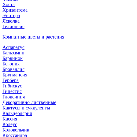
Хоста
Хризантема
Энотера
Ясколка
Гелиопсис
Комнатные цветы и растения
Аспарагус
Бальзамин
Барвинок
Бегония
Броваллия
Бругмансия
Гербера
Гибискус
Гипестис
Глоксиния
Декоративно-лиственные
Кактусы и суккуленты
Кальцеолярия
Кассия
Колеус
Колокольчик
Кроссандра