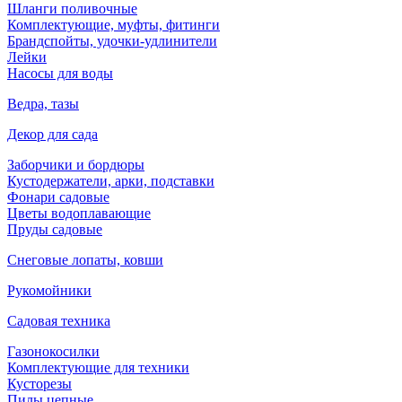
Шланги поливочные
Комплектующие, муфты, фитинги
Брандспойты, удочки-удлинители
Лейки
Насосы для воды
Ведра, тазы
Декор для сада
Заборчики и бордюры
Кустодержатели, арки, подставки
Фонари садовые
Цветы водоплавающие
Пруды садовые
Снеговые лопаты, ковши
Рукомойники
Садовая техника
Газонокосилки
Комплектующие для техники
Кусторезы
Пилы цепные