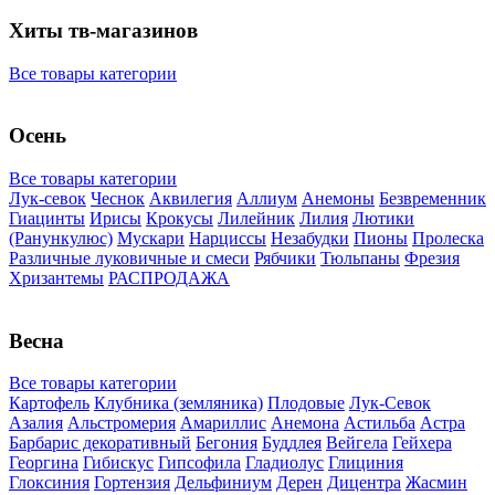
Хиты тв-магазинов
Все товары категории
Осень
Все товары категории
Лук-севок
Чеснок
Аквилегия
Аллиум
Анемоны
Безвременник
Гиацинты
Ирисы
Крокусы
Лилейник
Лилия
Лютики
(Ранункулюс)
Мускари
Нарцисcы
Незабудки
Пионы
Пролеска
Различные луковичные и смеси
Рябчики
Тюльпаны
Фрезия
Хризантемы
РАСПРОДАЖА
Весна
Все товары категории
Картофель
Клубника (земляника)
Плодовые
Лук-Севок
Азалия
Альстромерия
Амариллис
Анемона
Астильба
Астра
Барбарис декоративный
Бегония
Буддлея
Вейгела
Гейхера
Георгина
Гибискус
Гипсофила
Гладиолус
Глициния
Глоксиния
Гортензия
Дельфиниум
Дерен
Дицентра
Жасмин