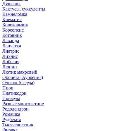
Душевик
Кактусы, суккуленты
Камнеломка
Клематис
Колокольчик
Кореопсис
Котовник
Лаванда
Лапчатка
Лиатрис
Лихнис
Лобелия
Люпин
Лютик махровый
Обриета (Аубреция)
Очиток (Седум)
Пион
Платикодон
Примула
Разные многолетние
Рододендрон
Ромашка
Рудбекия
Тысячелистник
Фиалка