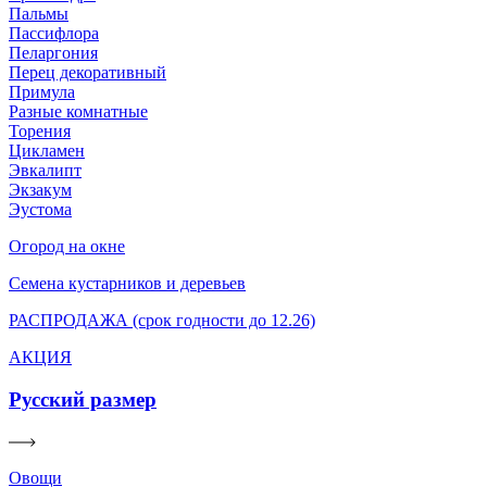
Пальмы
Пассифлора
Пеларгония
Перец декоративный
Примула
Разные комнатные
Торения
Цикламен
Эвкалипт
Экзакум
Эустома
Огород на окне
Семена кустарников и деревьев
РАСПРОДАЖА (срок годности до 12.26)
АКЦИЯ
Русский размер
Овощи