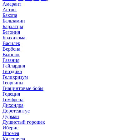
Амарант
Астры
Бакопа
Бальзамин
Бархатцы
Бегония
Брахикома
Василек
Вербена
Вьюнок
Газания
Гайлардия
Гвоздика
Гелихризум
Георгины
Гиацинтовые бобы
Годеция
Гомфрена
Дихондра
Доротеантус
Дурман
Душистый горошек
Иберис
Ипомея
Календула