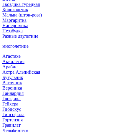
Гвоздика турецкая
Колокольчик
Мальва (шток-роза)
Маргаритка
Наперстянка
Незабудка
Разные двулетние
многолетние
Агастахе
Аквилегия
Арабис
Астра Альпийская
Бузульник
Ваточник
Вероника
Гайлардия
Гвоздика
Гейхера
Гибискус
Гипсофила
Гортензия
Гравилат
Дельфиниум