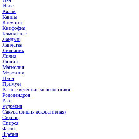
Ива
Ирис
Каллы
Канны
Клематис
Книфофия
Комнатные
Ландыш
Лапчатка
Лилейник
Лилия
Люпин
Магнолия
Морозник
Пион
Примула
Разные весенние многолетники
Рододендрон
Роза
Рудбекия
Сакура (вишня декоративная)
Сирень
Спирея
Флокс
Фрезия