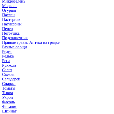
Микрозелень
Морковь
Огурцы
Паслен
Пастернак
Патиссоны
Перец
Петрушка
Подсолнечник
Пряные травы, Аптека на грядке
Разные овощи
Редис
Редька
Репа
Руккола
Салат
Свекла
Сельдерей
Спаржа
Томаты
Тыква
Укроп
Фасоль
Физалис
Шпинат