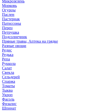
Микрозелень
Морковь
Огурцы
Паслен
Пастернак
Патиссоны
Перец
Петрушка
Подсолнечник
Пряные травы, Аптека на грядке
Разные овощи
Редис
Редька
Репа
Руккола
Салат
Свекла
Сельдерей
Спаржа
Томаты
Тыква
Укроп
Фасоль
Физалис
Шпинат