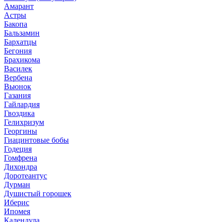
Амарант
Астры
Бакопа
Бальзамин
Бархатцы
Бегония
Брахикома
Василек
Вербена
Вьюнок
Газания
Гайлардия
Гвоздика
Гелихризум
Георгины
Гиацинтовые бобы
Годеция
Гомфрена
Дихондра
Доротеантус
Дурман
Душистый горошек
Иберис
Ипомея
Календула