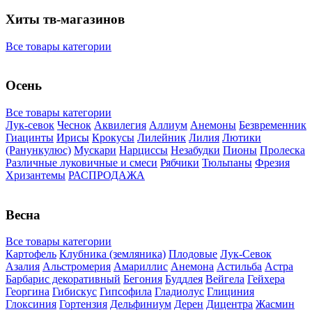
Хиты тв-магазинов
Все товары категории
Осень
Все товары категории
Лук-севок
Чеснок
Аквилегия
Аллиум
Анемоны
Безвременник
Гиацинты
Ирисы
Крокусы
Лилейник
Лилия
Лютики
(Ранункулюс)
Мускари
Нарцисcы
Незабудки
Пионы
Пролеска
Различные луковичные и смеси
Рябчики
Тюльпаны
Фрезия
Хризантемы
РАСПРОДАЖА
Весна
Все товары категории
Картофель
Клубника (земляника)
Плодовые
Лук-Севок
Азалия
Альстромерия
Амариллис
Анемона
Астильба
Астра
Барбарис декоративный
Бегония
Буддлея
Вейгела
Гейхера
Георгина
Гибискус
Гипсофила
Гладиолус
Глициния
Глоксиния
Гортензия
Дельфиниум
Дерен
Дицентра
Жасмин