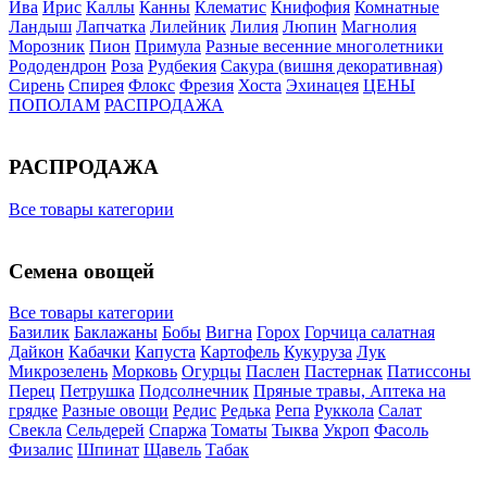
Ива
Ирис
Каллы
Канны
Клематис
Книфофия
Комнатные
Ландыш
Лапчатка
Лилейник
Лилия
Люпин
Магнолия
Морозник
Пион
Примула
Разные весенние многолетники
Рододендрон
Роза
Рудбекия
Сакура (вишня декоративная)
Сирень
Спирея
Флокс
Фрезия
Хоста
Эхинацея
ЦЕНЫ
ПОПОЛАМ
РАСПРОДАЖА
РАСПРОДАЖА
Все товары категории
Семена овощей
Все товары категории
Базилик
Баклажаны
Бобы
Вигна
Горох
Горчица салатная
Дайкон
Кабачки
Капуста
Картофель
Кукуруза
Лук
Микрозелень
Морковь
Огурцы
Паслен
Пастернак
Патиссоны
Перец
Петрушка
Подсолнечник
Пряные травы, Аптека на
грядке
Разные овощи
Редис
Редька
Репа
Руккола
Салат
Свекла
Сельдерей
Спаржа
Томаты
Тыква
Укроп
Фасоль
Физалис
Шпинат
Щавель
Табак