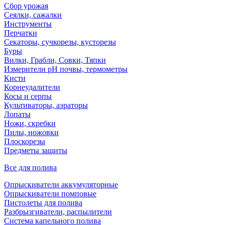
Сбор урожая
Сеялки, сажалки
Инструменты
Перчатки
Секаторы, сучкорезы, кусторезы
Буры
Вилки, Грабли, Совки, Тяпки
Измерители pH почвы, термометры
Кисти
Корнеудалители
Косы и серпы
Культиваторы, аэраторы
Лопаты
Ножи, скребки
Пилы, ножовки
Плоскорезы
Предметы защиты
Все для полива
Опрыскиватели аккумуляторные
Опрыскиватели помповые
Пистолеты для полива
Разбрызгиватели, распылители
Система капельного полива