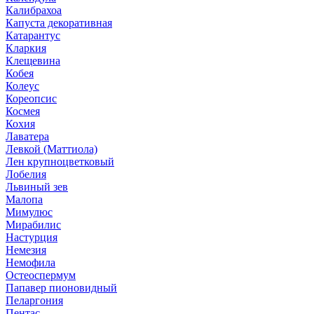
Калибрахоа
Капуста декоративная
Катарантус
Кларкия
Клещевина
Кобея
Колеус
Кореопсис
Космея
Кохия
Лаватера
Левкой (Маттиола)
Лен крупноцветковый
Лобелия
Львиный зев
Малопа
Мимулюс
Мирабилис
Настурция
Немезия
Немофила
Остеоспермум
Папавер пионовидный
Пеларгония
Пентас