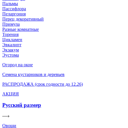
Пальмы
Пассифлора
Пеларгония
Перец декоративный
Примула
Разные комнатные
Торения
Цикламен
Эвкалипт
Экзакум
Эустома
Огород на окне
Семена кустарников и деревьев
РАСПРОДАЖА (срок годности до 12.26)
АКЦИЯ
Русский размер
Овощи