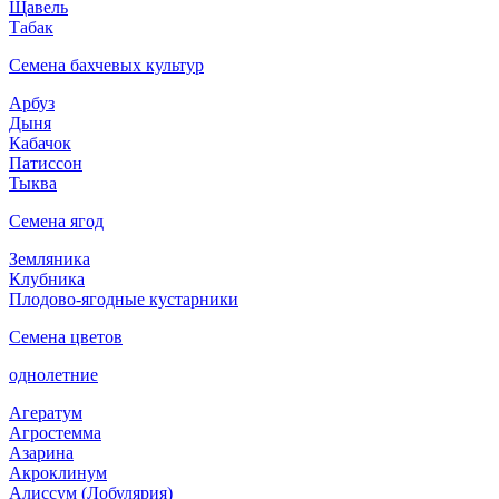
Щавель
Табак
Семена бахчевых культур
Арбуз
Дыня
Кабачок
Патиссон
Тыква
Семена ягод
Земляника
Клубника
Плодово-ягодные кустарники
Семена цветов
однолетние
Агератум
Агростемма
Азарина
Акроклинум
Алиссум (Лобулярия)