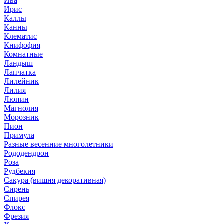
Ива
Ирис
Каллы
Канны
Клематис
Книфофия
Комнатные
Ландыш
Лапчатка
Лилейник
Лилия
Люпин
Магнолия
Морозник
Пион
Примула
Разные весенние многолетники
Рододендрон
Роза
Рудбекия
Сакура (вишня декоративная)
Сирень
Спирея
Флокс
Фрезия