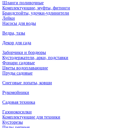
Шланги поливочные
Комплектующие, муфты, фитинги
Брандспойты, удочки-удлинители
Лейки
Насосы для воды
Ведра, тазы
Декор для сада
Заборчики и бордюры
Кустодержатели, арки, подставки
Фонари садовые
Цветы водоплавающие
Пруды садовые
Снеговые лопаты, ковши
Рукомойники
Садовая техника
Газонокосилки
Комплектующие для техники
Кусторезы
Пилы цепные