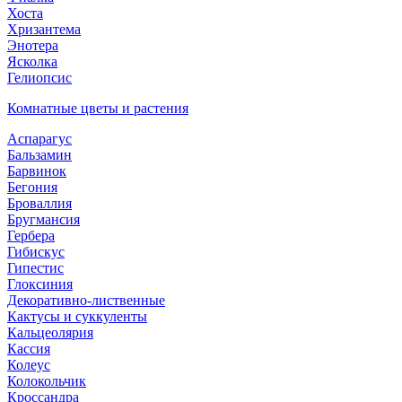
Хоста
Хризантема
Энотера
Ясколка
Гелиопсис
Комнатные цветы и растения
Аспарагус
Бальзамин
Барвинок
Бегония
Броваллия
Бругмансия
Гербера
Гибискус
Гипестис
Глоксиния
Декоративно-лиственные
Кактусы и суккуленты
Кальцеолярия
Кассия
Колеус
Колокольчик
Кроссандра