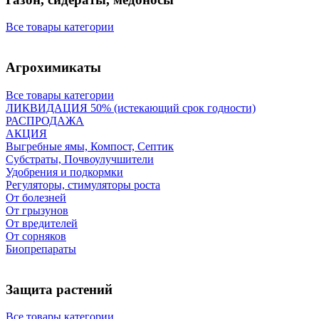
Все товары категории
Агрохимикаты
Все товары категории
ЛИКВИДАЦИЯ 50% (истекающий срок годности)
РАСПРОДАЖА
АКЦИЯ
Выгребные ямы, Компост, Септик
Субстраты, Почвоулучшители
Удобрения и подкормки
Регуляторы, стимуляторы роста
От болезней
От грызунов
От вредителей
От сорняков
Биопрепараты
Защита растений
Все товары категории