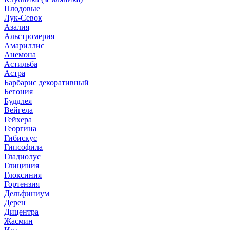
Плодовые
Лук-Севок
Азалия
Альстромерия
Амариллис
Анемона
Астильба
Астра
Барбарис декоративный
Бегония
Буддлея
Вейгела
Гейхера
Георгина
Гибискус
Гипсофила
Гладиолус
Глициния
Глоксиния
Гортензия
Дельфиниум
Дерен
Дицентра
Жасмин