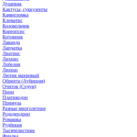
Душевик
Кактусы, суккуленты
Камнеломка
Клематис
Колокольчик
Кореопсис
Котовник
Лаванда
Лапчатка
Лиатрис
Лихнис
Лобелия
Люпин
Лютик махровый
Обриета (Аубреция)
Очиток (Седум)
Пион
Платикодон
Примула
Разные многолетние
Рододендрон
Ромашка
Рудбекия
Тысячелистник
Фиалка