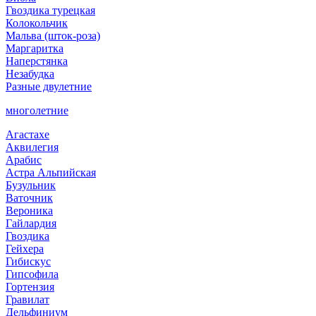
Гвоздика турецкая
Колокольчик
Мальва (шток-роза)
Маргаритка
Наперстянка
Незабудка
Разные двулетние
многолетние
Агастахе
Аквилегия
Арабис
Астра Альпийская
Бузульник
Ваточник
Вероника
Гайлардия
Гвоздика
Гейхера
Гибискус
Гипсофила
Гортензия
Гравилат
Дельфиниум