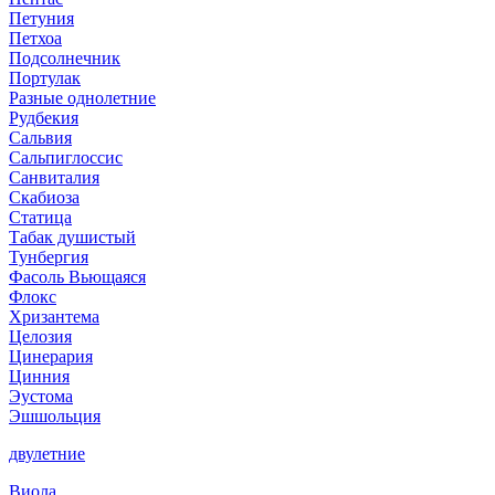
Петуния
Петхоа
Подсолнечник
Портулак
Разные однолетние
Рудбекия
Сальвия
Сальпиглоссис
Санвиталия
Скабиоза
Статица
Табак душистый
Тунбергия
Фасоль Вьющаяся
Флокс
Хризантема
Целозия
Цинерария
Цинния
Эустома
Эшшольция
двулетние
Виола