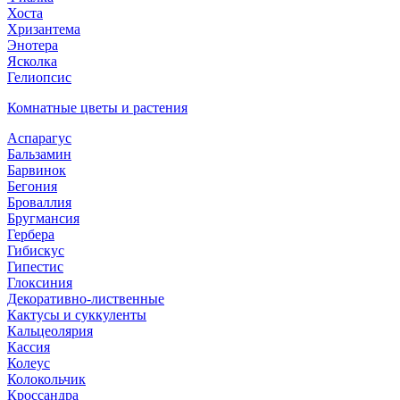
Хоста
Хризантема
Энотера
Ясколка
Гелиопсис
Комнатные цветы и растения
Аспарагус
Бальзамин
Барвинок
Бегония
Броваллия
Бругмансия
Гербера
Гибискус
Гипестис
Глоксиния
Декоративно-лиственные
Кактусы и суккуленты
Кальцеолярия
Кассия
Колеус
Колокольчик
Кроссандра