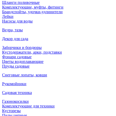
Шланги поливочные
Комплектующие, муфты, фитинги
Брандспойты, удочки-удлинители
Лейки
Насосы для воды
Ведра, тазы
Декор для сада
Заборчики и бордюры
Кустодержатели, арки, подставки
Фонари садовые
Цветы водоплавающие
Пруды садовые
Снеговые лопаты, ковши
Рукомойники
Садовая техника
Газонокосилки
Комплектующие для техники
Кусторезы
Пилы цепные