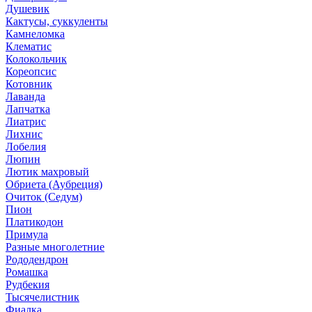
Душевик
Кактусы, суккуленты
Камнеломка
Клематис
Колокольчик
Кореопсис
Котовник
Лаванда
Лапчатка
Лиатрис
Лихнис
Лобелия
Люпин
Лютик махровый
Обриета (Аубреция)
Очиток (Седум)
Пион
Платикодон
Примула
Разные многолетние
Рододендрон
Ромашка
Рудбекия
Тысячелистник
Фиалка