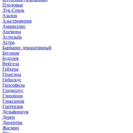
Плодовые
Лук-Севок
Азалия
Альстромерия
Амариллис
Анемона
Астильба
Астра
Барбарис декоративный
Бегония
Буддлея
Вейгела
Гейхера
Георгина
Гибискус
Гипсофила
Гладиолус
Глициния
Глоксиния
Гортензия
Дельфиниум
Дерен
Дицентра
Жасмин