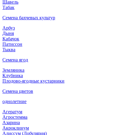
Щавель
Табак
Семена бахчевых культур
Арбуз
Дыня
Кабачок
Патиссон
Тыква
Семена ягод
Земляника
Клубника
Плодово-ягодные кустарники
Семена цветов
однолетние
Агератум
Агростемма
Азарина
Акроклинум
Алиссум (Лобулярия)