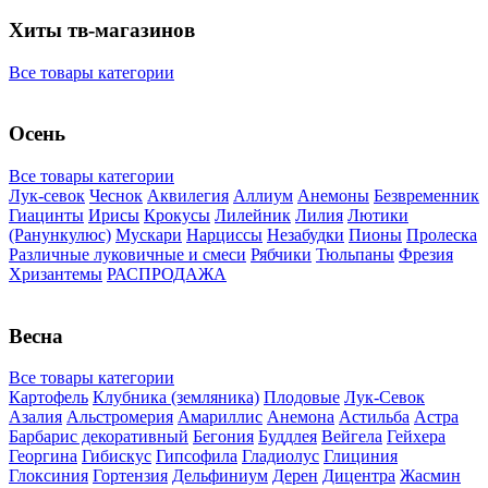
Хиты тв-магазинов
Все товары категории
Осень
Все товары категории
Лук-севок
Чеснок
Аквилегия
Аллиум
Анемоны
Безвременник
Гиацинты
Ирисы
Крокусы
Лилейник
Лилия
Лютики
(Ранункулюс)
Мускари
Нарцисcы
Незабудки
Пионы
Пролеска
Различные луковичные и смеси
Рябчики
Тюльпаны
Фрезия
Хризантемы
РАСПРОДАЖА
Весна
Все товары категории
Картофель
Клубника (земляника)
Плодовые
Лук-Севок
Азалия
Альстромерия
Амариллис
Анемона
Астильба
Астра
Барбарис декоративный
Бегония
Буддлея
Вейгела
Гейхера
Георгина
Гибискус
Гипсофила
Гладиолус
Глициния
Глоксиния
Гортензия
Дельфиниум
Дерен
Дицентра
Жасмин