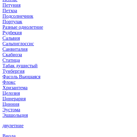
Петуния
Петхоа
Подсолнечник
Портулак
Разные однолетние
Рудбекия
Сальвия
Сальпиглоссис
Санвиталия
Скабиоза
Статица
Табак душистый
Тунбергия
Фасоль Вьющаяся
Флокс
Хризантема
Целозия
Цинерария
Цинния
Эустома
Эшшольция
двулетние
Виола