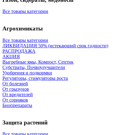
Все товары категории
Агрохимикаты
Все товары категории
ЛИКВИДАЦИЯ 50% (истекающий срок годности)
РАСПРОДАЖА
АКЦИЯ
Выгребные ямы, Компост, Септик
Субстраты, Почвоулучшители
Удобрения и подкормки
Регуляторы, стимуляторы роста
От болезней
От грызунов
От вредителей
От сорняков
Биопрепараты
Защита растений
Все товары категории