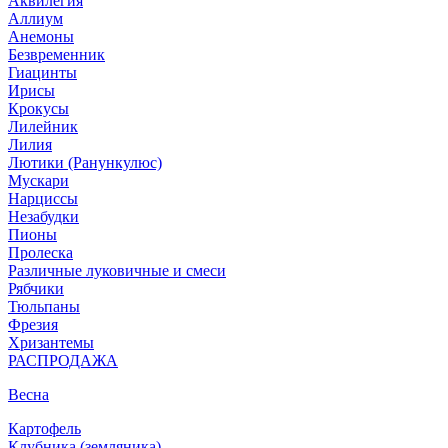
Аквилегия
Аллиум
Анемоны
Безвременник
Гиацинты
Ирисы
Крокусы
Лилейник
Лилия
Лютики (Ранункулюс)
Мускари
Нарцисcы
Незабудки
Пионы
Пролеска
Различные луковичные и смеси
Рябчики
Тюльпаны
Фрезия
Хризантемы
РАСПРОДАЖА
Весна
Картофель
Клубника (земляника)