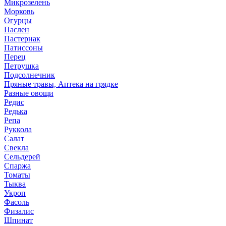
Микрозелень
Морковь
Огурцы
Паслен
Пастернак
Патиссоны
Перец
Петрушка
Подсолнечник
Пряные травы, Аптека на грядке
Разные овощи
Редис
Редька
Репа
Руккола
Салат
Свекла
Сельдерей
Спаржа
Томаты
Тыква
Укроп
Фасоль
Физалис
Шпинат