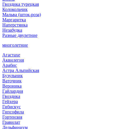
Гвоздика турецкая
Колокольчик
Мальва (шток-роза)
Маргаритка
Наперстянка
Незабудка
Разные двулетние
многолетние
Агастахе
Аквилегия
Арабис
Астра Альпийская
Бузульник
Ваточник
Вероника
Гайлардия
Гвоздика
Гейхера
Гибискус
Гипсофила
Гортензия
Гравилат
Дельфиниум