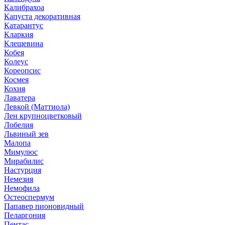
Калибрахоа
Капуста декоративная
Катарантус
Кларкия
Клещевина
Кобея
Колеус
Кореопсис
Космея
Кохия
Лаватера
Левкой (Маттиола)
Лен крупноцветковый
Лобелия
Львиный зев
Малопа
Мимулюс
Мирабилис
Настурция
Немезия
Немофила
Остеоспермум
Папавер пионовидный
Пеларгония
Пентас