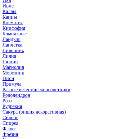
Ива
Ирис
Каллы
Канны
Клематис
Книфофия
Комнатные
Ландыш
Лапчатка
Лилейник
Лилия
Люпин
Магнолия
Морозник
Пион
Примула
Разные весенние многолетники
Рододендрон
Роза
Рудбекия
Сакура (вишня декоративная)
Сирень
Спирея
Флокс
Фрезия