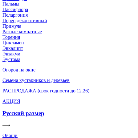
Пальмы
Пассифлора
Пеларгония
Перец декоративный
Примула
Разные комнатные
Торения
Цикламен
Эвкалипт
Экзакум
Эустома
Огород на окне
Семена кустарников и деревьев
РАСПРОДАЖА (срок годности до 12.26)
АКЦИЯ
Русский размер
Овощи