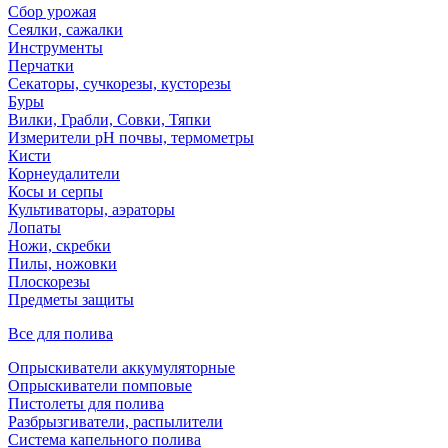
Сбор урожая
Сеялки, сажалки
Инструменты
Перчатки
Секаторы, сучкорезы, кусторезы
Буры
Вилки, Грабли, Совки, Тяпки
Измерители pH почвы, термометры
Кисти
Корнеудалители
Косы и серпы
Культиваторы, аэраторы
Лопаты
Ножи, скребки
Пилы, ножовки
Плоскорезы
Предметы защиты
Все для полива
Опрыскиватели аккумуляторные
Опрыскиватели помповые
Пистолеты для полива
Разбрызгиватели, распылители
Система капельного полива