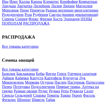
Ива
Ирис
Каллы
Канны
Клематис
Книфофия
Комнатные
Ландыш
Лапчатка
Лилейник
Лилия
Люпин
Магнолия
Морозник
Пион
Примула
Разные весенние многолетники
Рододендрон
Роза
Рудбекия
Сакура (вишня декоративная)
Сирень
Спирея
Флокс
Фрезия
Хоста
Эхинацея
ЦЕНЫ
ПОПОЛАМ
РАСПРОДАЖА
РАСПРОДАЖА
Все товары категории
Семена овощей
Все товары категории
Базилик
Баклажаны
Бобы
Вигна
Горох
Горчица салатная
Дайкон
Кабачки
Капуста
Картофель
Кукуруза
Лук
Микрозелень
Морковь
Огурцы
Паслен
Пастернак
Патиссоны
Перец
Петрушка
Подсолнечник
Пряные травы, Аптека на
грядке
Разные овощи
Редис
Редька
Репа
Руккола
Салат
Свекла
Сельдерей
Спаржа
Томаты
Тыква
Укроп
Фасоль
Физалис
Шпинат
Щавель
Табак