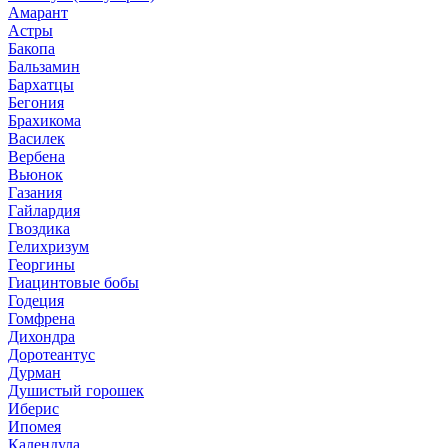
Амарант
Астры
Бакопа
Бальзамин
Бархатцы
Бегония
Брахикома
Василек
Вербена
Вьюнок
Газания
Гайлардия
Гвоздика
Гелихризум
Георгины
Гиацинтовые бобы
Годеция
Гомфрена
Дихондра
Доротеантус
Дурман
Душистый горошек
Иберис
Ипомея
Календула