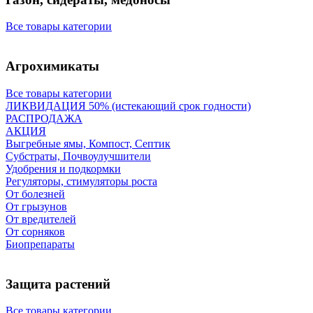
Все товары категории
Агрохимикаты
Все товары категории
ЛИКВИДАЦИЯ 50% (истекающий срок годности)
РАСПРОДАЖА
АКЦИЯ
Выгребные ямы, Компост, Септик
Субстраты, Почвоулучшители
Удобрения и подкормки
Регуляторы, стимуляторы роста
От болезней
От грызунов
От вредителей
От сорняков
Биопрепараты
Защита растений
Все товары категории