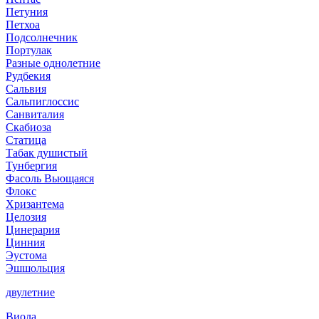
Петуния
Петхоа
Подсолнечник
Портулак
Разные однолетние
Рудбекия
Сальвия
Сальпиглоссис
Санвиталия
Скабиоза
Статица
Табак душистый
Тунбергия
Фасоль Вьющаяся
Флокс
Хризантема
Целозия
Цинерария
Цинния
Эустома
Эшшольция
двулетние
Виола