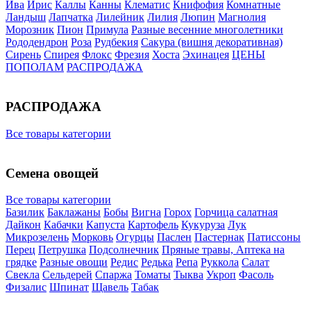
Ива
Ирис
Каллы
Канны
Клематис
Книфофия
Комнатные
Ландыш
Лапчатка
Лилейник
Лилия
Люпин
Магнолия
Морозник
Пион
Примула
Разные весенние многолетники
Рододендрон
Роза
Рудбекия
Сакура (вишня декоративная)
Сирень
Спирея
Флокс
Фрезия
Хоста
Эхинацея
ЦЕНЫ
ПОПОЛАМ
РАСПРОДАЖА
РАСПРОДАЖА
Все товары категории
Семена овощей
Все товары категории
Базилик
Баклажаны
Бобы
Вигна
Горох
Горчица салатная
Дайкон
Кабачки
Капуста
Картофель
Кукуруза
Лук
Микрозелень
Морковь
Огурцы
Паслен
Пастернак
Патиссоны
Перец
Петрушка
Подсолнечник
Пряные травы, Аптека на
грядке
Разные овощи
Редис
Редька
Репа
Руккола
Салат
Свекла
Сельдерей
Спаржа
Томаты
Тыква
Укроп
Фасоль
Физалис
Шпинат
Щавель
Табак