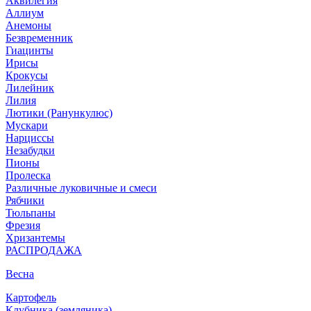
Аквилегия
Аллиум
Анемоны
Безвременник
Гиацинты
Ирисы
Крокусы
Лилейник
Лилия
Лютики (Ранункулюс)
Мускари
Нарцисcы
Незабудки
Пионы
Пролеска
Различные луковичные и смеси
Рябчики
Тюльпаны
Фрезия
Хризантемы
РАСПРОДАЖА
Весна
Картофель
Клубника (земляника)