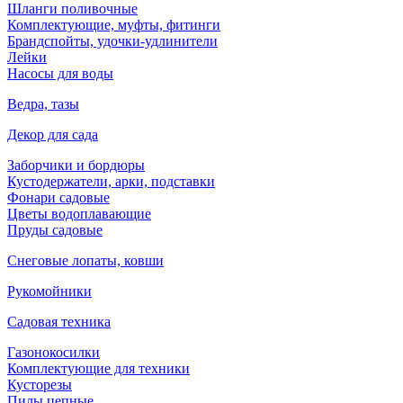
Шланги поливочные
Комплектующие, муфты, фитинги
Брандспойты, удочки-удлинители
Лейки
Насосы для воды
Ведра, тазы
Декор для сада
Заборчики и бордюры
Кустодержатели, арки, подставки
Фонари садовые
Цветы водоплавающие
Пруды садовые
Снеговые лопаты, ковши
Рукомойники
Садовая техника
Газонокосилки
Комплектующие для техники
Кусторезы
Пилы цепные