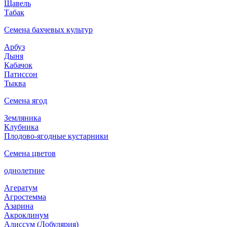
Щавель
Табак
Семена бахчевых культур
Арбуз
Дыня
Кабачок
Патиссон
Тыква
Семена ягод
Земляника
Клубника
Плодово-ягодные кустарники
Семена цветов
однолетние
Агератум
Агростемма
Азарина
Акроклинум
Алиссум (Лобулярия)