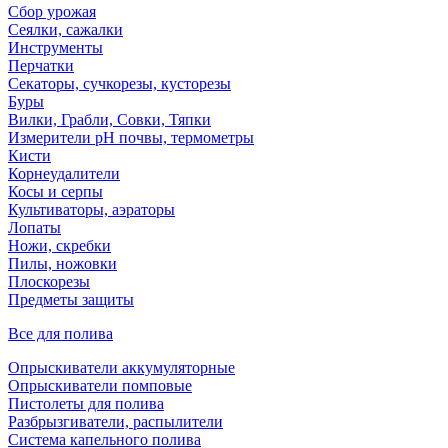
Сбор урожая
Сеялки, сажалки
Инструменты
Перчатки
Секаторы, сучкорезы, кусторезы
Буры
Вилки, Грабли, Совки, Тяпки
Измерители pH почвы, термометры
Кисти
Корнеудалители
Косы и серпы
Культиваторы, аэраторы
Лопаты
Ножи, скребки
Пилы, ножовки
Плоскорезы
Предметы защиты
Все для полива
Опрыскиватели аккумуляторные
Опрыскиватели помповые
Пистолеты для полива
Разбрызгиватели, распылители
Система капельного полива