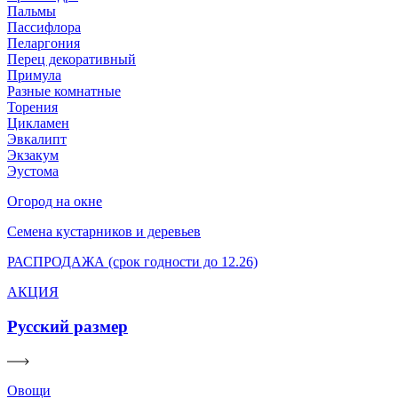
Пальмы
Пассифлора
Пеларгония
Перец декоративный
Примула
Разные комнатные
Торения
Цикламен
Эвкалипт
Экзакум
Эустома
Огород на окне
Семена кустарников и деревьев
РАСПРОДАЖА (срок годности до 12.26)
АКЦИЯ
Русский размер
Овощи