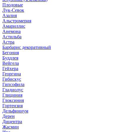
Плодовые
Лук-Севок
Азалия
Альстромерия
Амариллис
Анемона
Астильба
Астра
Барбарис декоративный
Бегония
Буддлея
Вейгела
Гейхера
Георгина
Гибискус
Гипсофила
Гладиолус
Глициния
Глоксиния
Гортензия
Дельфиниум
Дерен
Дицентра
Жасмин