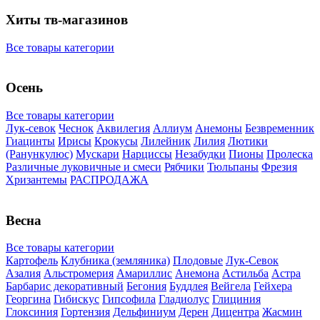
Хиты тв-магазинов
Все товары категории
Осень
Все товары категории
Лук-севок
Чеснок
Аквилегия
Аллиум
Анемоны
Безвременник
Гиацинты
Ирисы
Крокусы
Лилейник
Лилия
Лютики
(Ранункулюс)
Мускари
Нарцисcы
Незабудки
Пионы
Пролеска
Различные луковичные и смеси
Рябчики
Тюльпаны
Фрезия
Хризантемы
РАСПРОДАЖА
Весна
Все товары категории
Картофель
Клубника (земляника)
Плодовые
Лук-Севок
Азалия
Альстромерия
Амариллис
Анемона
Астильба
Астра
Барбарис декоративный
Бегония
Буддлея
Вейгела
Гейхера
Георгина
Гибискус
Гипсофила
Гладиолус
Глициния
Глоксиния
Гортензия
Дельфиниум
Дерен
Дицентра
Жасмин