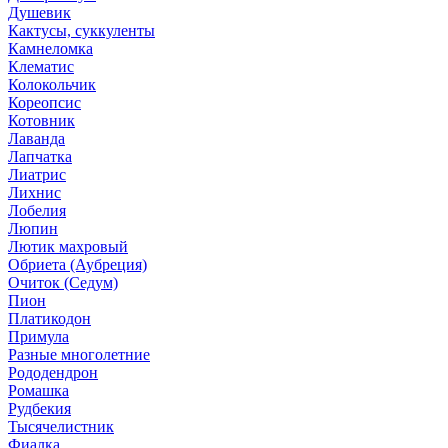
Душевик
Кактусы, суккуленты
Камнеломка
Клематис
Колокольчик
Кореопсис
Котовник
Лаванда
Лапчатка
Лиатрис
Лихнис
Лобелия
Люпин
Лютик махровый
Обриета (Аубреция)
Очиток (Седум)
Пион
Платикодон
Примула
Разные многолетние
Рододендрон
Ромашка
Рудбекия
Тысячелистник
Фиалка