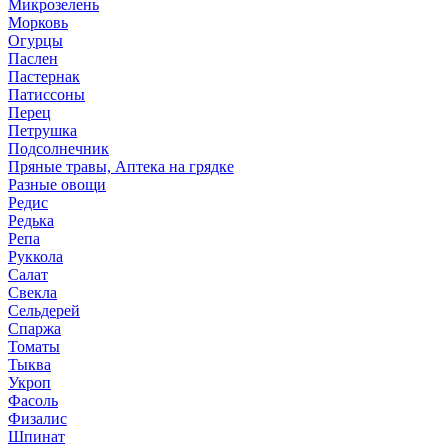
Микрозелень
Морковь
Огурцы
Паслен
Пастернак
Патиссоны
Перец
Петрушка
Подсолнечник
Пряные травы, Аптека на грядке
Разные овощи
Редис
Редька
Репа
Руккола
Салат
Свекла
Сельдерей
Спаржа
Томаты
Тыква
Укроп
Фасоль
Физалис
Шпинат