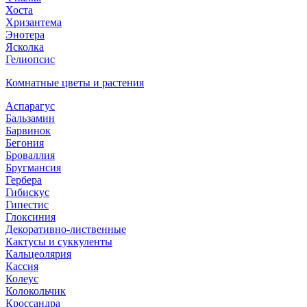
Хоста
Хризантема
Энотера
Ясколка
Гелиопсис
Комнатные цветы и растения
Аспарагус
Бальзамин
Барвинок
Бегония
Броваллия
Бругмансия
Гербера
Гибискус
Гипестис
Глоксиния
Декоративно-лиственные
Кактусы и суккуленты
Кальцеолярия
Кассия
Колеус
Колокольчик
Кроссандра