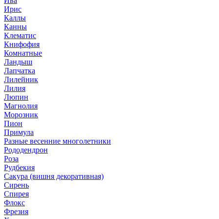
Ива
Ирис
Каллы
Канны
Клематис
Книфофия
Комнатные
Ландыш
Лапчатка
Лилейник
Лилия
Люпин
Магнолия
Морозник
Пион
Примула
Разные весенние многолетники
Рододендрон
Роза
Рудбекия
Сакура (вишня декоративная)
Сирень
Спирея
Флокс
Фрезия