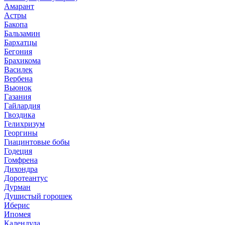
Амарант
Астры
Бакопа
Бальзамин
Бархатцы
Бегония
Брахикома
Василек
Вербена
Вьюнок
Газания
Гайлардия
Гвоздика
Гелихризум
Георгины
Гиацинтовые бобы
Годеция
Гомфрена
Дихондра
Доротеантус
Дурман
Душистый горошек
Иберис
Ипомея
Календула