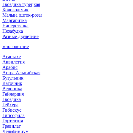
Гвоздика турецкая
Колокольчик
Мальва (шток-роза)
Маргаритка
Наперстянка
Незабудка
Разные двулетние
многолетние
Агастахе
Аквилегия
Арабис
Астра Альпийская
Бузульник
Ваточник
Вероника
Гайлардия
Гвоздика
Гейхера
Гибискус
Гипсофила
Гортензия
Гравилат
Дельфиниум