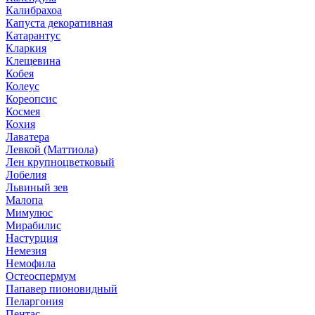
Калибрахоа
Капуста декоративная
Катарантус
Кларкия
Клещевина
Кобея
Колеус
Кореопсис
Космея
Кохия
Лаватера
Левкой (Маттиола)
Лен крупноцветковый
Лобелия
Львиный зев
Малопа
Мимулюс
Мирабилис
Настурция
Немезия
Немофила
Остеоспермум
Папавер пионовидный
Пеларгония
Пентас