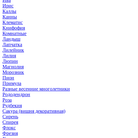
Ива
Ирис
Каллы
Канны
Клематис
Книфофия
Комнатные
Ландыш
Лапчатка
Лилейник
Лилия
Люпин
Магнолия
Морозник
Пион
Примула
Разные весенние многолетники
Рододендрон
Роза
Рудбекия
Сакура (вишня декоративная)
Сирень
Спирея
Флокс
Фрезия