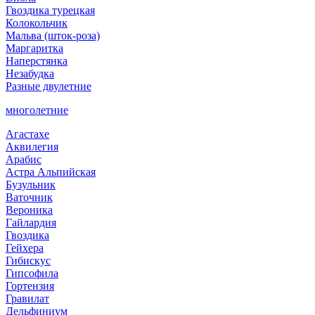
Гвоздика турецкая
Колокольчик
Мальва (шток-роза)
Маргаритка
Наперстянка
Незабудка
Разные двулетние
многолетние
Агастахе
Аквилегия
Арабис
Астра Альпийская
Бузульник
Ваточник
Вероника
Гайлардия
Гвоздика
Гейхера
Гибискус
Гипсофила
Гортензия
Гравилат
Дельфиниум