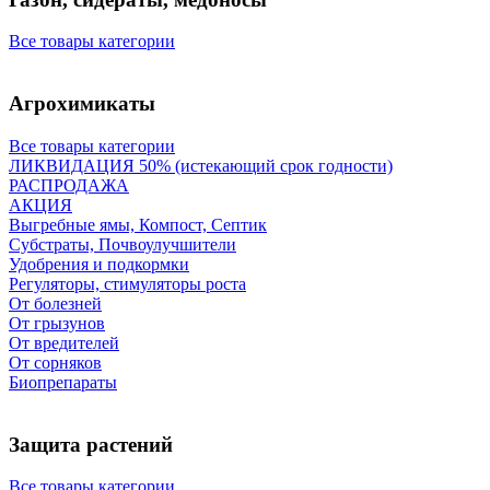
Все товары категории
Агрохимикаты
Все товары категории
ЛИКВИДАЦИЯ 50% (истекающий срок годности)
РАСПРОДАЖА
АКЦИЯ
Выгребные ямы, Компост, Септик
Субстраты, Почвоулучшители
Удобрения и подкормки
Регуляторы, стимуляторы роста
От болезней
От грызунов
От вредителей
От сорняков
Биопрепараты
Защита растений
Все товары категории