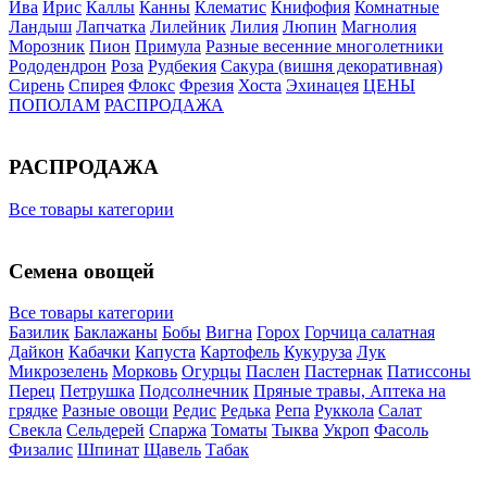
Ива
Ирис
Каллы
Канны
Клематис
Книфофия
Комнатные
Ландыш
Лапчатка
Лилейник
Лилия
Люпин
Магнолия
Морозник
Пион
Примула
Разные весенние многолетники
Рододендрон
Роза
Рудбекия
Сакура (вишня декоративная)
Сирень
Спирея
Флокс
Фрезия
Хоста
Эхинацея
ЦЕНЫ
ПОПОЛАМ
РАСПРОДАЖА
РАСПРОДАЖА
Все товары категории
Семена овощей
Все товары категории
Базилик
Баклажаны
Бобы
Вигна
Горох
Горчица салатная
Дайкон
Кабачки
Капуста
Картофель
Кукуруза
Лук
Микрозелень
Морковь
Огурцы
Паслен
Пастернак
Патиссоны
Перец
Петрушка
Подсолнечник
Пряные травы, Аптека на
грядке
Разные овощи
Редис
Редька
Репа
Руккола
Салат
Свекла
Сельдерей
Спаржа
Томаты
Тыква
Укроп
Фасоль
Физалис
Шпинат
Щавель
Табак