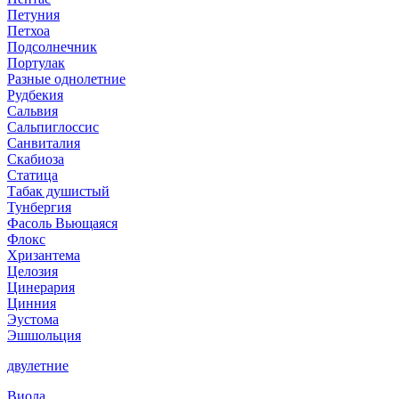
Петуния
Петхоа
Подсолнечник
Портулак
Разные однолетние
Рудбекия
Сальвия
Сальпиглоссис
Санвиталия
Скабиоза
Статица
Табак душистый
Тунбергия
Фасоль Вьющаяся
Флокс
Хризантема
Целозия
Цинерария
Цинния
Эустома
Эшшольция
двулетние
Виола