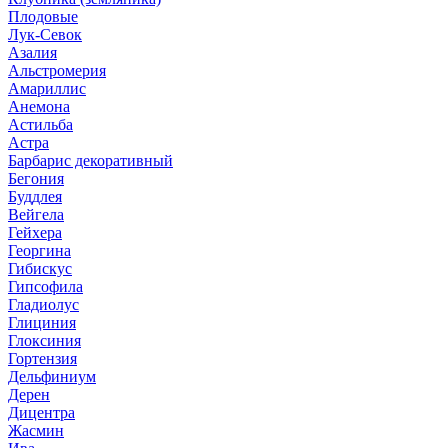
Плодовые
Лук-Севок
Азалия
Альстромерия
Амариллис
Анемона
Астильба
Астра
Барбарис декоративный
Бегония
Буддлея
Вейгела
Гейхера
Георгина
Гибискус
Гипсофила
Гладиолус
Глициния
Глоксиния
Гортензия
Дельфиниум
Дерен
Дицентра
Жасмин