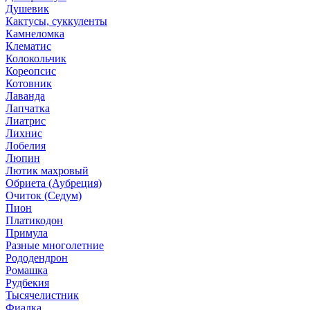
Душевик
Кактусы, суккуленты
Камнеломка
Клематис
Колокольчик
Кореопсис
Котовник
Лаванда
Лапчатка
Лиатрис
Лихнис
Лобелия
Люпин
Лютик махровый
Обриета (Аубреция)
Очиток (Седум)
Пион
Платикодон
Примула
Разные многолетние
Рододендрон
Ромашка
Рудбекия
Тысячелистник
Фиалка