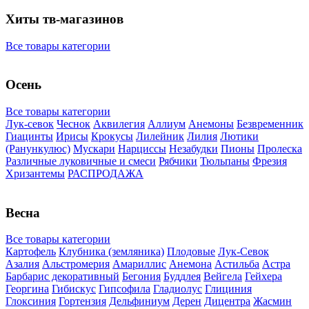
Хиты тв-магазинов
Все товары категории
Осень
Все товары категории
Лук-севок
Чеснок
Аквилегия
Аллиум
Анемоны
Безвременник
Гиацинты
Ирисы
Крокусы
Лилейник
Лилия
Лютики
(Ранункулюс)
Мускари
Нарцисcы
Незабудки
Пионы
Пролеска
Различные луковичные и смеси
Рябчики
Тюльпаны
Фрезия
Хризантемы
РАСПРОДАЖА
Весна
Все товары категории
Картофель
Клубника (земляника)
Плодовые
Лук-Севок
Азалия
Альстромерия
Амариллис
Анемона
Астильба
Астра
Барбарис декоративный
Бегония
Буддлея
Вейгела
Гейхера
Георгина
Гибискус
Гипсофила
Гладиолус
Глициния
Глоксиния
Гортензия
Дельфиниум
Дерен
Дицентра
Жасмин