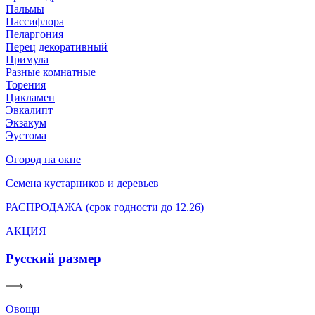
Пальмы
Пассифлора
Пеларгония
Перец декоративный
Примула
Разные комнатные
Торения
Цикламен
Эвкалипт
Экзакум
Эустома
Огород на окне
Семена кустарников и деревьев
РАСПРОДАЖА (срок годности до 12.26)
АКЦИЯ
Русский размер
Овощи