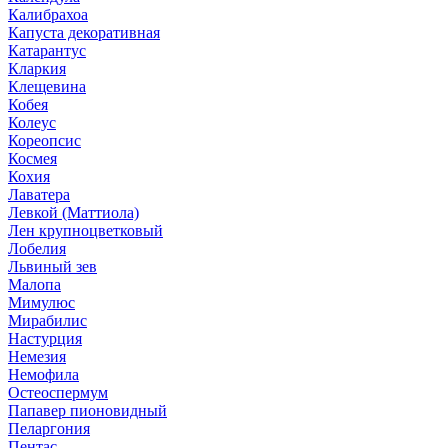
Калибрахоа
Капуста декоративная
Катарантус
Кларкия
Клещевина
Кобея
Колеус
Кореопсис
Космея
Кохия
Лаватера
Левкой (Маттиола)
Лен крупноцветковый
Лобелия
Львиный зев
Малопа
Мимулюс
Мирабилис
Настурция
Немезия
Немофила
Остеоспермум
Папавер пионовидный
Пеларгония
Пентас