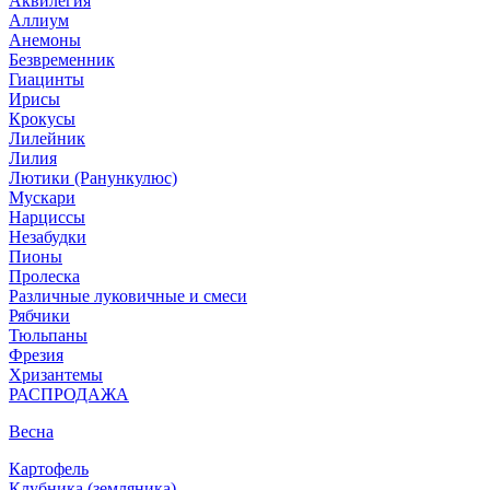
Аквилегия
Аллиум
Анемоны
Безвременник
Гиацинты
Ирисы
Крокусы
Лилейник
Лилия
Лютики (Ранункулюс)
Мускари
Нарцисcы
Незабудки
Пионы
Пролеска
Различные луковичные и смеси
Рябчики
Тюльпаны
Фрезия
Хризантемы
РАСПРОДАЖА
Весна
Картофель
Клубника (земляника)