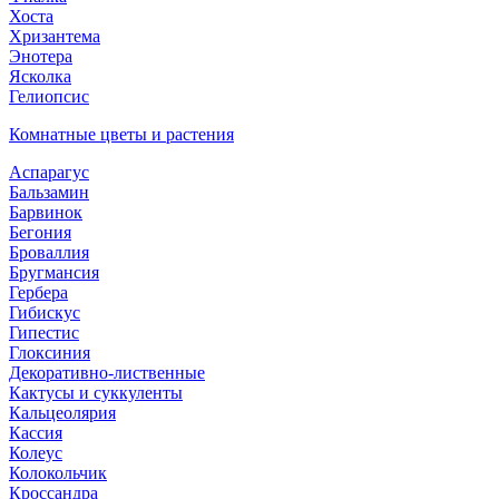
Хоста
Хризантема
Энотера
Ясколка
Гелиопсис
Комнатные цветы и растения
Аспарагус
Бальзамин
Барвинок
Бегония
Броваллия
Бругмансия
Гербера
Гибискус
Гипестис
Глоксиния
Декоративно-лиственные
Кактусы и суккуленты
Кальцеолярия
Кассия
Колеус
Колокольчик
Кроссандра