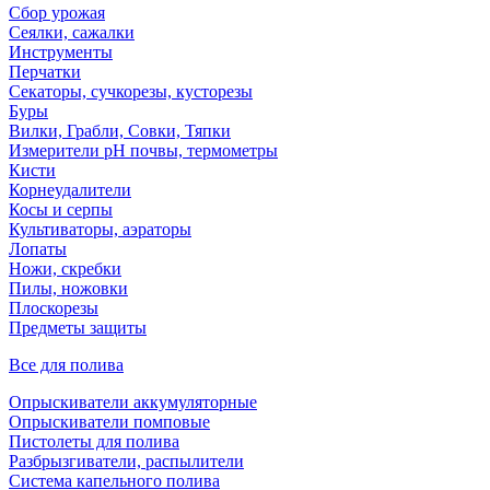
Сбор урожая
Сеялки, сажалки
Инструменты
Перчатки
Секаторы, сучкорезы, кусторезы
Буры
Вилки, Грабли, Совки, Тяпки
Измерители pH почвы, термометры
Кисти
Корнеудалители
Косы и серпы
Культиваторы, аэраторы
Лопаты
Ножи, скребки
Пилы, ножовки
Плоскорезы
Предметы защиты
Все для полива
Опрыскиватели аккумуляторные
Опрыскиватели помповые
Пистолеты для полива
Разбрызгиватели, распылители
Система капельного полива