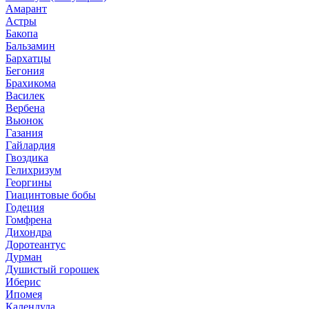
Амарант
Астры
Бакопа
Бальзамин
Бархатцы
Бегония
Брахикома
Василек
Вербена
Вьюнок
Газания
Гайлардия
Гвоздика
Гелихризум
Георгины
Гиацинтовые бобы
Годеция
Гомфрена
Дихондра
Доротеантус
Дурман
Душистый горошек
Иберис
Ипомея
Календула