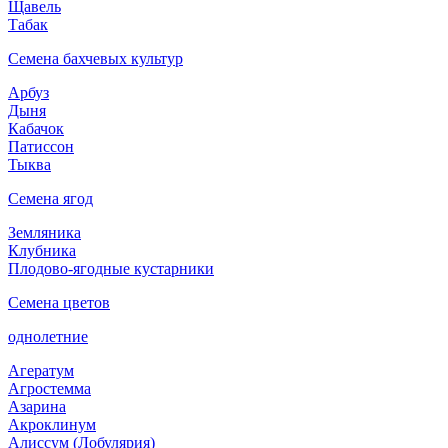
Щавель
Табак
Семена бахчевых культур
Арбуз
Дыня
Кабачок
Патиссон
Тыква
Семена ягод
Земляника
Клубника
Плодово-ягодные кустарники
Семена цветов
однолетние
Агератум
Агростемма
Азарина
Акроклинум
Алиссум (Лобулярия)