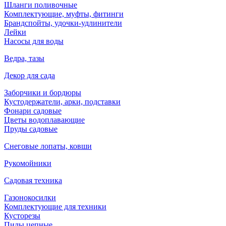
Шланги поливочные
Комплектующие, муфты, фитинги
Брандспойты, удочки-удлинители
Лейки
Насосы для воды
Ведра, тазы
Декор для сада
Заборчики и бордюры
Кустодержатели, арки, подставки
Фонари садовые
Цветы водоплавающие
Пруды садовые
Снеговые лопаты, ковши
Рукомойники
Садовая техника
Газонокосилки
Комплектующие для техники
Кусторезы
Пилы цепные