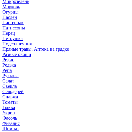
Микрозелень
Морковь
Огурцы
Паслен
Пастернак
Патиссоны
Перец
Петрушка
Подсолнечник
Пряные травы, Аптека на грядке
Разные овощи
Редис
Редька
Репа
Руккола
Салат
Свекла
Сельдерей
Спаржа
Томаты
Тыква
Укроп
Фасоль
Физалис
Шпинат