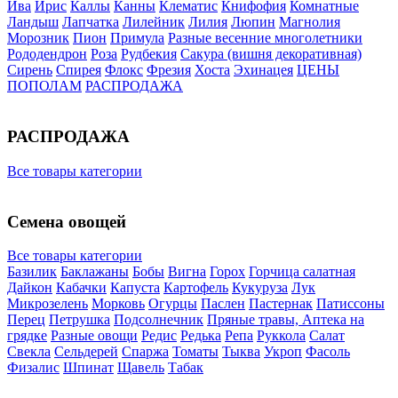
Ива
Ирис
Каллы
Канны
Клематис
Книфофия
Комнатные
Ландыш
Лапчатка
Лилейник
Лилия
Люпин
Магнолия
Морозник
Пион
Примула
Разные весенние многолетники
Рододендрон
Роза
Рудбекия
Сакура (вишня декоративная)
Сирень
Спирея
Флокс
Фрезия
Хоста
Эхинацея
ЦЕНЫ
ПОПОЛАМ
РАСПРОДАЖА
РАСПРОДАЖА
Все товары категории
Семена овощей
Все товары категории
Базилик
Баклажаны
Бобы
Вигна
Горох
Горчица салатная
Дайкон
Кабачки
Капуста
Картофель
Кукуруза
Лук
Микрозелень
Морковь
Огурцы
Паслен
Пастернак
Патиссоны
Перец
Петрушка
Подсолнечник
Пряные травы, Аптека на
грядке
Разные овощи
Редис
Редька
Репа
Руккола
Салат
Свекла
Сельдерей
Спаржа
Томаты
Тыква
Укроп
Фасоль
Физалис
Шпинат
Щавель
Табак