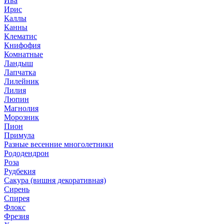
Ива
Ирис
Каллы
Канны
Клематис
Книфофия
Комнатные
Ландыш
Лапчатка
Лилейник
Лилия
Люпин
Магнолия
Морозник
Пион
Примула
Разные весенние многолетники
Рододендрон
Роза
Рудбекия
Сакура (вишня декоративная)
Сирень
Спирея
Флокс
Фрезия