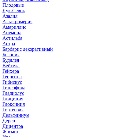
Плодовые
Лук-Севок
Азалия
Альстромерия
Амариллис
Анемона
Астильба
Астра
Барбарис декоративный
Бегония
Буддлея
Вейгела
Гейхера
Георгина
Гибискус
Гипсофила
Гладиолус
Глициния
Глоксиния
Гортензия
Дельфиниум
Дерен
Дицентра
Жасмин