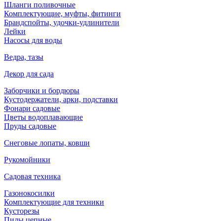
Шланги поливочные
Комплектующие, муфты, фитинги
Брандспойты, удочки-удлинители
Лейки
Насосы для воды
Ведра, тазы
Декор для сада
Заборчики и бордюры
Кустодержатели, арки, подставки
Фонари садовые
Цветы водоплавающие
Пруды садовые
Снеговые лопаты, ковши
Рукомойники
Садовая техника
Газонокосилки
Комплектующие для техники
Кусторезы
Пилы цепные