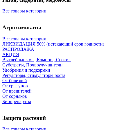
Все товары категории
Агрохимикаты
Все товары категории
ЛИКВИДАЦИЯ 50% (истекающий срок годности)
РАСПРОДАЖА
АКЦИЯ
Выгребные ямы, Компост, Септик
Субстраты, Почвоулучшители
Удобрения и подкормки
Регуляторы, стимуляторы роста
От болезней
От грызунов
От вредителей
От сорняков
Биопрепараты
Защита растений
Все товары категории