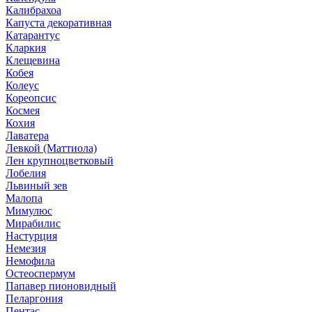
Калибрахоа
Капуста декоративная
Катарантус
Кларкия
Клещевина
Кобея
Колеус
Кореопсис
Космея
Кохия
Лаватера
Левкой (Маттиола)
Лен крупноцветковый
Лобелия
Львиный зев
Малопа
Мимулюс
Мирабилис
Настурция
Немезия
Немофила
Остеоспермум
Папавер пионовидный
Пеларгония
Пентас