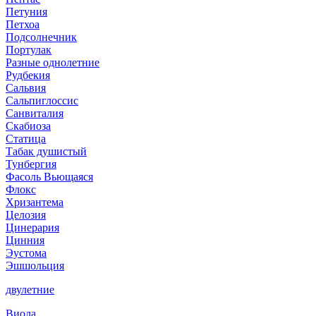
Петуния
Петхоа
Подсолнечник
Портулак
Разные однолетние
Рудбекия
Сальвия
Сальпиглоссис
Санвиталия
Скабиоза
Статица
Табак душистый
Тунбергия
Фасоль Вьющаяся
Флокс
Хризантема
Целозия
Цинерария
Цинния
Эустома
Эшшольция
двулетние
Виола