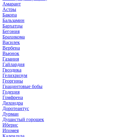
Амарант
Астры
Бакопа
Бальзамин
Бархатцы
Бегония
Брахикома
Василек
Вербена
Вьюнок
Газания
Гайлардия
Гвоздика
Гелихризум
Георгины
Гиацинтовые бобы
Годеция
Гомфрена
Дихондра
Доротеантус
Дурман
Душистый горошек
Иберис
Ипомея
Календула