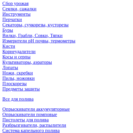
Сбор урожая
Сеялки, сажалки
Инструменты
Перчатки
Секаторы, сучкорезы, кусторезы
Буры
Вилки, Грабли, Совки, Тяпки
Измерители pH почвы, термометры
Кисти
Корнеудалители
Косы и серпы
Культиваторы, аэраторы
Лопаты
Ножи, скребки
Пилы, ножовки
Плоскорезы
Предметы защиты
Все для полива
Опрыскиватели аккумуляторные
Опрыскиватели помповые
Пистолеты для полива
Разбрызгиватели, распылители
Система капельного полива