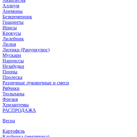
Аквилегия
Аллиум
Анемоны
Безвременник
Гиацинты
Ирисы
Крокусы
Лилейник
Лилия
Лютики (Ранункулюс)
Мускари
Нарцисcы
Незабудки
Пионы
Пролеска
Различные луковичные и смеси
Рябчики
Тюльпаны
Фрезия
Хризантемы
РАСПРОДАЖА
Весна
Картофель
Клубника (земляника)