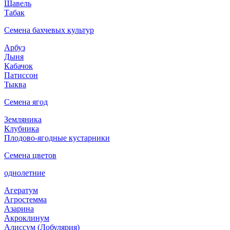
Щавель
Табак
Семена бахчевых культур
Арбуз
Дыня
Кабачок
Патиссон
Тыква
Семена ягод
Земляника
Клубника
Плодово-ягодные кустарники
Семена цветов
однолетние
Агератум
Агростемма
Азарина
Акроклинум
Алиссум (Лобулярия)