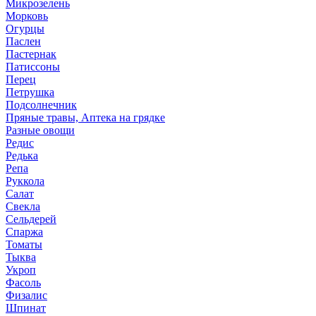
Микрозелень
Морковь
Огурцы
Паслен
Пастернак
Патиссоны
Перец
Петрушка
Подсолнечник
Пряные травы, Аптека на грядке
Разные овощи
Редис
Редька
Репа
Руккола
Салат
Свекла
Сельдерей
Спаржа
Томаты
Тыква
Укроп
Фасоль
Физалис
Шпинат