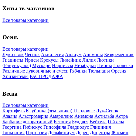
Хиты тв-магазинов
Все товары категории
Осень
Все товары категории
Лук-севок
Чеснок
Аквилегия
Аллиум
Анемоны
Безвременник
Гиацинты
Ирисы
Крокусы
Лилейник
Лилия
Лютики
(Ранункулюс)
Мускари
Нарцисcы
Незабудки
Пионы
Пролеска
Различные луковичные и смеси
Рябчики
Тюльпаны
Фрезия
Хризантемы
РАСПРОДАЖА
Весна
Все товары категории
Картофель
Клубника (земляника)
Плодовые
Лук-Севок
Азалия
Альстромерия
Амариллис
Анемона
Астильба
Астра
Барбарис декоративный
Бегония
Буддлея
Вейгела
Гейхера
Георгина
Гибискус
Гипсофила
Гладиолус
Глициния
Глоксиния
Гортензия
Дельфиниум
Дерен
Дицентра
Жасмин