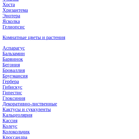
Хоста
Хризантема
Энотера
Ясколка
Гелиопсис
Комнатные цветы и растения
Аспарагус
Бальзамин
Барвинок
Бегония
Броваллия
Бругмансия
Гербера
Гибискус
Гипестис
Глоксиния
Декоративно-лиственные
Кактусы и суккуленты
Кальцеолярия
Кассия
Колеус
Колокольчик
Кроссандра