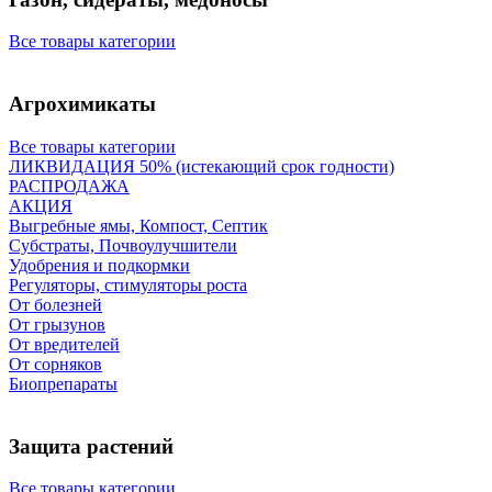
Все товары категории
Агрохимикаты
Все товары категории
ЛИКВИДАЦИЯ 50% (истекающий срок годности)
РАСПРОДАЖА
АКЦИЯ
Выгребные ямы, Компост, Септик
Субстраты, Почвоулучшители
Удобрения и подкормки
Регуляторы, стимуляторы роста
От болезней
От грызунов
От вредителей
От сорняков
Биопрепараты
Защита растений
Все товары категории