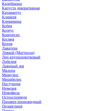
Калибрахоа
Капуста декоративная
Катарантус
Кларкия
Клещевина
Кобея
Колеус
Кореопсис
Космея
Кохия
Лаватера
Левкой (Маттиола)
Лен крупноцветковый
Лобелия
Львиный зев
Малопа
Мимулюс
Мирабилис
Настурция
Немезия
Немофила
Остеоспермум
Папавер пионовидный
Пеларгония
Пентас