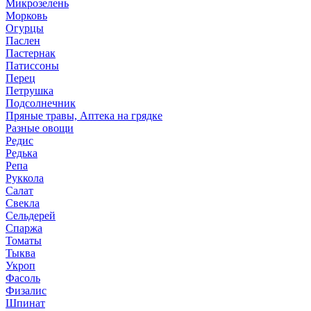
Микрозелень
Морковь
Огурцы
Паслен
Пастернак
Патиссоны
Перец
Петрушка
Подсолнечник
Пряные травы, Аптека на грядке
Разные овощи
Редис
Редька
Репа
Руккола
Салат
Свекла
Сельдерей
Спаржа
Томаты
Тыква
Укроп
Фасоль
Физалис
Шпинат