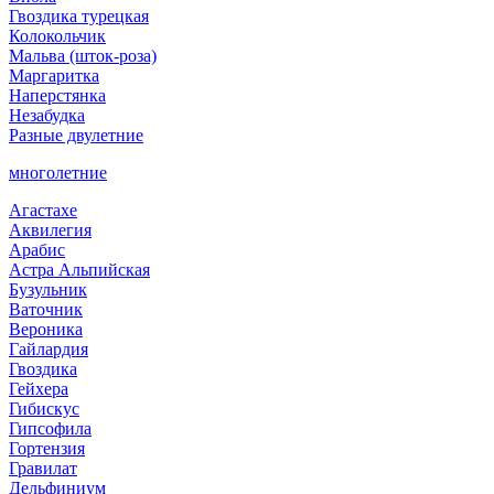
Гвоздика турецкая
Колокольчик
Мальва (шток-роза)
Маргаритка
Наперстянка
Незабудка
Разные двулетние
многолетние
Агастахе
Аквилегия
Арабис
Астра Альпийская
Бузульник
Ваточник
Вероника
Гайлардия
Гвоздика
Гейхера
Гибискус
Гипсофила
Гортензия
Гравилат
Дельфиниум