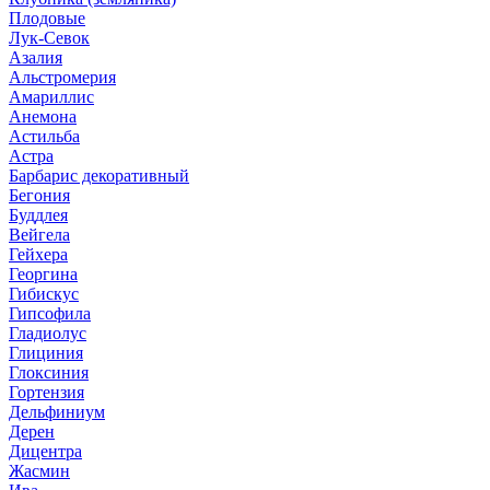
Плодовые
Лук-Севок
Азалия
Альстромерия
Амариллис
Анемона
Астильба
Астра
Барбарис декоративный
Бегония
Буддлея
Вейгела
Гейхера
Георгина
Гибискус
Гипсофила
Гладиолус
Глициния
Глоксиния
Гортензия
Дельфиниум
Дерен
Дицентра
Жасмин