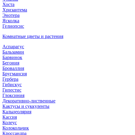
Хоста
Хризантема
Энотера
Ясколка
Гелиопсис
Комнатные цветы и растения
Аспарагус
Бальзамин
Барвинок
Бегония
Броваллия
Бругмансия
Гербера
Гибискус
Гипестис
Глоксиния
Декоративно-лиственные
Кактусы и суккуленты
Кальцеолярия
Кассия
Колеус
Колокольчик
Кроссандра