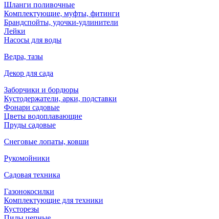
Шланги поливочные
Комплектующие, муфты, фитинги
Брандспойты, удочки-удлинители
Лейки
Насосы для воды
Ведра, тазы
Декор для сада
Заборчики и бордюры
Кустодержатели, арки, подставки
Фонари садовые
Цветы водоплавающие
Пруды садовые
Снеговые лопаты, ковши
Рукомойники
Садовая техника
Газонокосилки
Комплектующие для техники
Кусторезы
Пилы цепные