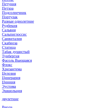
Петуния
Петхоа
Подсолнечник
Портулак
Разные однолетние
Рудбекия
Сальвия
Сальпиглоссис
Санвиталия
Скабиоза
Статица
Табак душистый
Тунбергия
Фасоль Вьющаяся
Флокс
Хризантема
Целозия
Цинерария
Цинния
Эустома
Эшшольция
двулетние
Виола