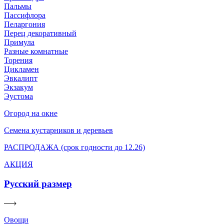
Пальмы
Пассифлора
Пеларгония
Перец декоративный
Примула
Разные комнатные
Торения
Цикламен
Эвкалипт
Экзакум
Эустома
Огород на окне
Семена кустарников и деревьев
РАСПРОДАЖА (срок годности до 12.26)
АКЦИЯ
Русский размер
Овощи