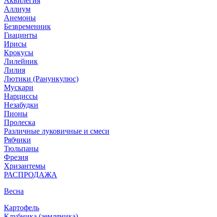
Аквилегия
Аллиум
Анемоны
Безвременник
Гиацинты
Ирисы
Крокусы
Лилейник
Лилия
Лютики (Ранункулюс)
Мускари
Нарцисcы
Незабудки
Пионы
Пролеска
Различные луковичные и смеси
Рябчики
Тюльпаны
Фрезия
Хризантемы
РАСПРОДАЖА
Весна
Картофель
Клубника (земляника)