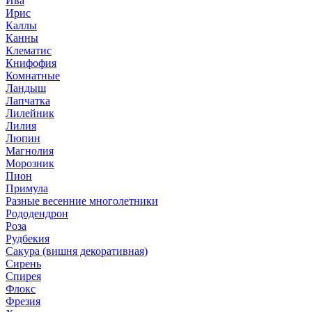
Ива
Ирис
Каллы
Канны
Клематис
Книфофия
Комнатные
Ландыш
Лапчатка
Лилейник
Лилия
Люпин
Магнолия
Морозник
Пион
Примула
Разные весенние многолетники
Рододендрон
Роза
Рудбекия
Сакура (вишня декоративная)
Сирень
Спирея
Флокс
Фрезия