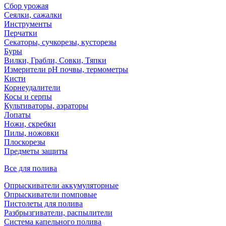
Сбор урожая
Сеялки, сажалки
Инструменты
Перчатки
Секаторы, сучкорезы, кусторезы
Буры
Вилки, Грабли, Совки, Тяпки
Измерители pH почвы, термометры
Кисти
Корнеудалители
Косы и серпы
Культиваторы, аэраторы
Лопаты
Ножи, скребки
Пилы, ножовки
Плоскорезы
Предметы защиты
Все для полива
Опрыскиватели аккумуляторные
Опрыскиватели помповые
Пистолеты для полива
Разбрызгиватели, распылители
Система капельного полива