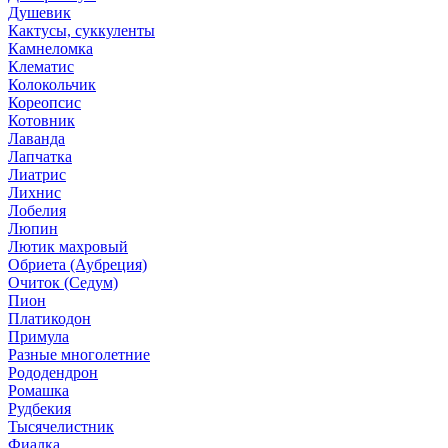
Душевик
Кактусы, суккуленты
Камнеломка
Клематис
Колокольчик
Кореопсис
Котовник
Лаванда
Лапчатка
Лиатрис
Лихнис
Лобелия
Люпин
Лютик махровый
Обриета (Аубреция)
Очиток (Седум)
Пион
Платикодон
Примула
Разные многолетние
Рододендрон
Ромашка
Рудбекия
Тысячелистник
Фиалка