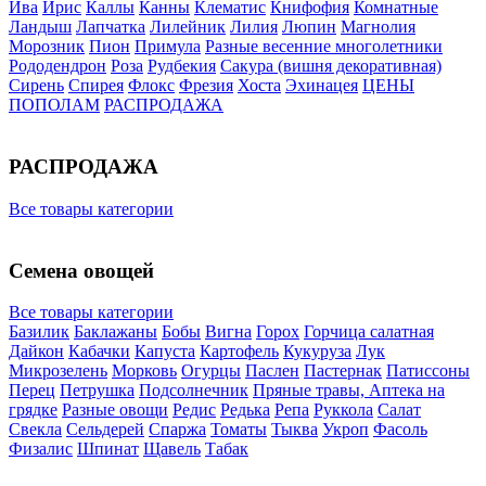
Ива
Ирис
Каллы
Канны
Клематис
Книфофия
Комнатные
Ландыш
Лапчатка
Лилейник
Лилия
Люпин
Магнолия
Морозник
Пион
Примула
Разные весенние многолетники
Рододендрон
Роза
Рудбекия
Сакура (вишня декоративная)
Сирень
Спирея
Флокс
Фрезия
Хоста
Эхинацея
ЦЕНЫ
ПОПОЛАМ
РАСПРОДАЖА
РАСПРОДАЖА
Все товары категории
Семена овощей
Все товары категории
Базилик
Баклажаны
Бобы
Вигна
Горох
Горчица салатная
Дайкон
Кабачки
Капуста
Картофель
Кукуруза
Лук
Микрозелень
Морковь
Огурцы
Паслен
Пастернак
Патиссоны
Перец
Петрушка
Подсолнечник
Пряные травы, Аптека на
грядке
Разные овощи
Редис
Редька
Репа
Руккола
Салат
Свекла
Сельдерей
Спаржа
Томаты
Тыква
Укроп
Фасоль
Физалис
Шпинат
Щавель
Табак