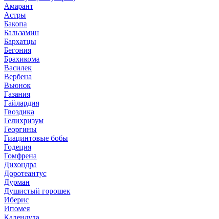
Амарант
Астры
Бакопа
Бальзамин
Бархатцы
Бегония
Брахикома
Василек
Вербена
Вьюнок
Газания
Гайлардия
Гвоздика
Гелихризум
Георгины
Гиацинтовые бобы
Годеция
Гомфрена
Дихондра
Доротеантус
Дурман
Душистый горошек
Иберис
Ипомея
Календула