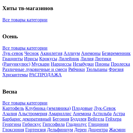
Хиты тв-магазинов
Все товары категории
Осень
Все товары категории
Лук-севок
Чеснок
Аквилегия
Аллиум
Анемоны
Безвременник
Гиацинты
Ирисы
Крокусы
Лилейник
Лилия
Лютики
(Ранункулюс)
Мускари
Нарцисcы
Незабудки
Пионы
Пролеска
Различные луковичные и смеси
Рябчики
Тюльпаны
Фрезия
Хризантемы
РАСПРОДАЖА
Весна
Все товары категории
Картофель
Клубника (земляника)
Плодовые
Лук-Севок
Азалия
Альстромерия
Амариллис
Анемона
Астильба
Астра
Барбарис декоративный
Бегония
Буддлея
Вейгела
Гейхера
Георгина
Гибискус
Гипсофила
Гладиолус
Глициния
Глоксиния
Гортензия
Дельфиниум
Дерен
Дицентра
Жасмин