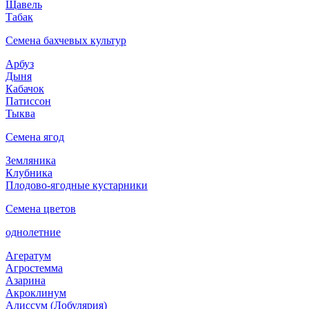
Щавель
Табак
Семена бахчевых культур
Арбуз
Дыня
Кабачок
Патиссон
Тыква
Семена ягод
Земляника
Клубника
Плодово-ягодные кустарники
Семена цветов
однолетние
Агератум
Агростемма
Азарина
Акроклинум
Алиссум (Лобулярия)