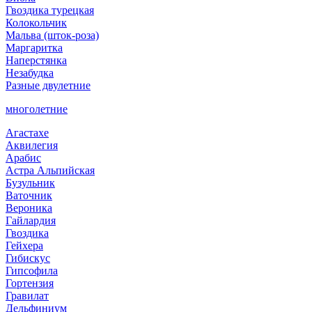
Гвоздика турецкая
Колокольчик
Мальва (шток-роза)
Маргаритка
Наперстянка
Незабудка
Разные двулетние
многолетние
Агастахе
Аквилегия
Арабис
Астра Альпийская
Бузульник
Ваточник
Вероника
Гайлардия
Гвоздика
Гейхера
Гибискус
Гипсофила
Гортензия
Гравилат
Дельфиниум