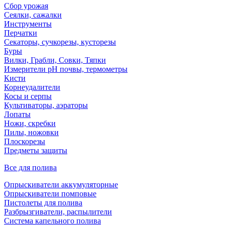
Сбор урожая
Сеялки, сажалки
Инструменты
Перчатки
Секаторы, сучкорезы, кусторезы
Буры
Вилки, Грабли, Совки, Тяпки
Измерители pH почвы, термометры
Кисти
Корнеудалители
Косы и серпы
Культиваторы, аэраторы
Лопаты
Ножи, скребки
Пилы, ножовки
Плоскорезы
Предметы защиты
Все для полива
Опрыскиватели аккумуляторные
Опрыскиватели помповые
Пистолеты для полива
Разбрызгиватели, распылители
Система капельного полива