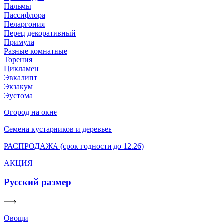
Пальмы
Пассифлора
Пеларгония
Перец декоративный
Примула
Разные комнатные
Торения
Цикламен
Эвкалипт
Экзакум
Эустома
Огород на окне
Семена кустарников и деревьев
РАСПРОДАЖА (срок годности до 12.26)
АКЦИЯ
Русский размер
Овощи