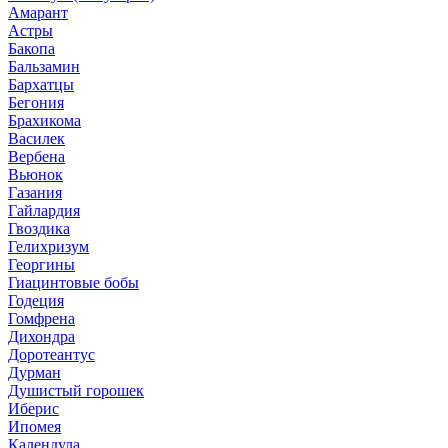
Амарант
Астры
Бакопа
Бальзамин
Бархатцы
Бегония
Брахикома
Василек
Вербена
Вьюнок
Газания
Гайлардия
Гвоздика
Гелихризум
Георгины
Гиацинтовые бобы
Годеция
Гомфрена
Дихондра
Доротеантус
Дурман
Душистый горошек
Иберис
Ипомея
Календула