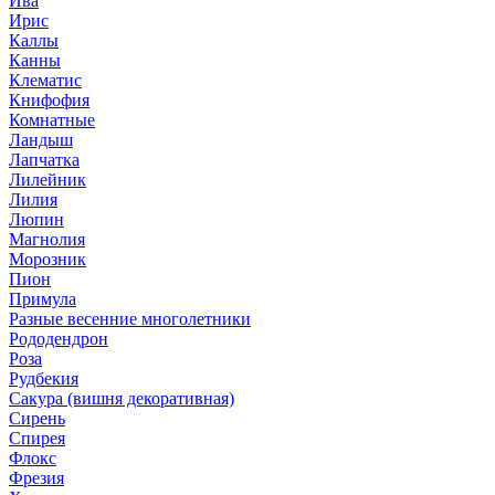
Ива
Ирис
Каллы
Канны
Клематис
Книфофия
Комнатные
Ландыш
Лапчатка
Лилейник
Лилия
Люпин
Магнолия
Морозник
Пион
Примула
Разные весенние многолетники
Рододендрон
Роза
Рудбекия
Сакура (вишня декоративная)
Сирень
Спирея
Флокс
Фрезия