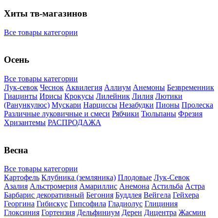
Хиты тв-магазинов
Все товары категории
Осень
Все товары категории
Лук-севок
Чеснок
Аквилегия
Аллиум
Анемоны
Безвременник
Гиацинты
Ирисы
Крокусы
Лилейник
Лилия
Лютики
(Ранункулюс)
Мускари
Нарцисcы
Незабудки
Пионы
Пролеска
Различные луковичные и смеси
Рябчики
Тюльпаны
Фрезия
Хризантемы
РАСПРОДАЖА
Весна
Все товары категории
Картофель
Клубника (земляника)
Плодовые
Лук-Севок
Азалия
Альстромерия
Амариллис
Анемона
Астильба
Астра
Барбарис декоративный
Бегония
Буддлея
Вейгела
Гейхера
Георгина
Гибискус
Гипсофила
Гладиолус
Глициния
Глоксиния
Гортензия
Дельфиниум
Дерен
Дицентра
Жасмин