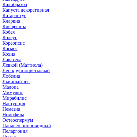
Калибрахоа
Капуста декоративная
Катарантус
Кларкия
Клещевина
Кобея
Колеус
Кореопсис
Космея
Кохия
Лаватера
Левкой (Маттиола)
Лен крупноцветковый
Лобелия
Львиный зев
Малопа
Мимулюс
Мирабилис
Настурция
Немезия
Немофила
Остеоспермум
Папавер пионовидный
Пеларгония
Пентас