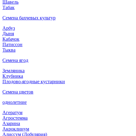
Щавель
Табак
Семена бахчевых культур
Арбуз
Дыня
Кабачок
Патиссон
Тыква
Семена ягод
Земляника
Клубника
Плодово-ягодные кустарники
Семена цветов
однолетние
Агератум
Агростемма
Азарина
Акроклинум
Алиссум (Лобулярия)