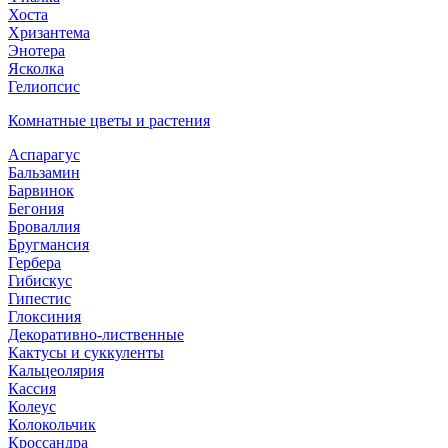
Хоста
Хризантема
Энотера
Ясколка
Гелиопсис
Комнатные цветы и растения
Аспарагус
Бальзамин
Барвинок
Бегония
Броваллия
Бругмансия
Гербера
Гибискус
Гипестис
Глоксиния
Декоративно-лиственные
Кактусы и суккуленты
Кальцеолярия
Кассия
Колеус
Колокольчик
Кроссандра