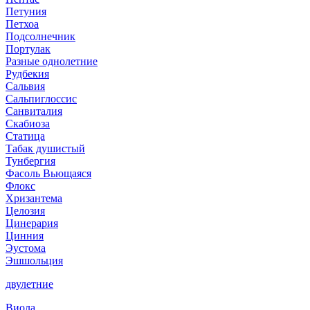
Петуния
Петхоа
Подсолнечник
Портулак
Разные однолетние
Рудбекия
Сальвия
Сальпиглоссис
Санвиталия
Скабиоза
Статица
Табак душистый
Тунбергия
Фасоль Вьющаяся
Флокс
Хризантема
Целозия
Цинерария
Цинния
Эустома
Эшшольция
двулетние
Виола