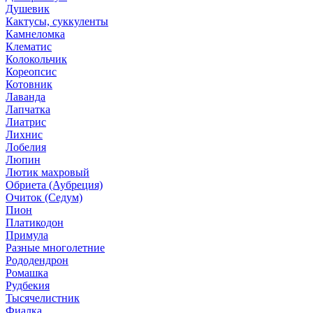
Душевик
Кактусы, суккуленты
Камнеломка
Клематис
Колокольчик
Кореопсис
Котовник
Лаванда
Лапчатка
Лиатрис
Лихнис
Лобелия
Люпин
Лютик махровый
Обриета (Аубреция)
Очиток (Седум)
Пион
Платикодон
Примула
Разные многолетние
Рододендрон
Ромашка
Рудбекия
Тысячелистник
Фиалка