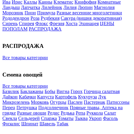
Ива
Ирис
Каллы
Канны
Клематис
Книфофия
Комнатные
Ландыш
Лапчатка
Лилейник
Лилия
Люпин
Магнолия
Морозник
Пион
Примула
Разные весенние многолетники
Рододендрон
Роза
Рудбекия
Сакура (вишня декоративная)
Сирень
Спирея
Флокс
Фрезия
Хоста
Эхинацея
ЦЕНЫ
ПОПОЛАМ
РАСПРОДАЖА
РАСПРОДАЖА
Все товары категории
Семена овощей
Все товары категории
Базилик
Баклажаны
Бобы
Вигна
Горох
Горчица салатная
Дайкон
Кабачки
Капуста
Картофель
Кукуруза
Лук
Микрозелень
Морковь
Огурцы
Паслен
Пастернак
Патиссоны
Перец
Петрушка
Подсолнечник
Пряные травы, Аптека на
грядке
Разные овощи
Редис
Редька
Репа
Руккола
Салат
Свекла
Сельдерей
Спаржа
Томаты
Тыква
Укроп
Фасоль
Физалис
Шпинат
Щавель
Табак