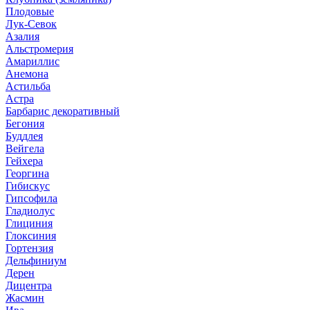
Плодовые
Лук-Севок
Азалия
Альстромерия
Амариллис
Анемона
Астильба
Астра
Барбарис декоративный
Бегония
Буддлея
Вейгела
Гейхера
Георгина
Гибискус
Гипсофила
Гладиолус
Глициния
Глоксиния
Гортензия
Дельфиниум
Дерен
Дицентра
Жасмин