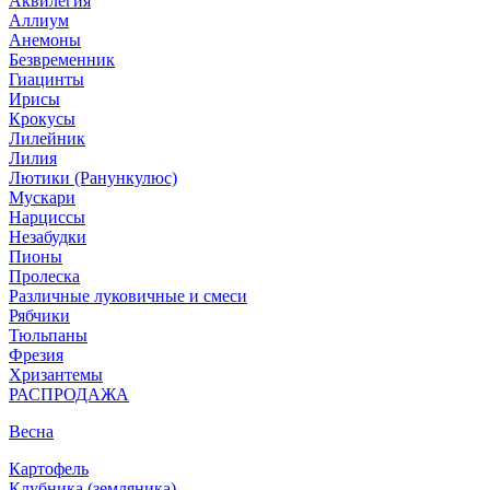
Аквилегия
Аллиум
Анемоны
Безвременник
Гиацинты
Ирисы
Крокусы
Лилейник
Лилия
Лютики (Ранункулюс)
Мускари
Нарцисcы
Незабудки
Пионы
Пролеска
Различные луковичные и смеси
Рябчики
Тюльпаны
Фрезия
Хризантемы
РАСПРОДАЖА
Весна
Картофель
Клубника (земляника)