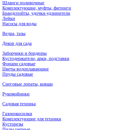
Шланги поливочные
Комплектующие, муфты, фитинги
Брандспойты, удочки-удлинители
Лейки
Насосы для воды
Ведра, тазы
Декор для сада
Заборчики и бордюры
Кустодержатели, арки, подставки
Фонари садовые
Цветы водоплавающие
Пруды садовые
Снеговые лопаты, ковши
Рукомойники
Садовая техника
Газонокосилки
Комплектующие для техники
Кусторезы
Пилы цепные