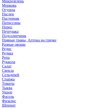
Микрозелень
Морковь
Огурцы
Паслен
Пастернак
Патиссоны
Перец
Петрушка
Подсолнечник
Пряные травы, Аптека на грядке
Разные овощи
Редис
Редька
Репа
Руккола
Салат
Свекла
Сельдерей
Спаржа
Томаты
Тыква
Укроп
Фасоль
Физалис
Шпинат