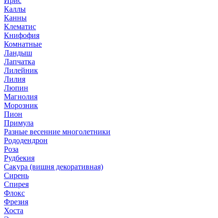
Ирис
Каллы
Канны
Клематис
Книфофия
Комнатные
Ландыш
Лапчатка
Лилейник
Лилия
Люпин
Магнолия
Морозник
Пион
Примула
Разные весенние многолетники
Рододендрон
Роза
Рудбекия
Сакура (вишня декоративная)
Сирень
Спирея
Флокс
Фрезия
Хоста