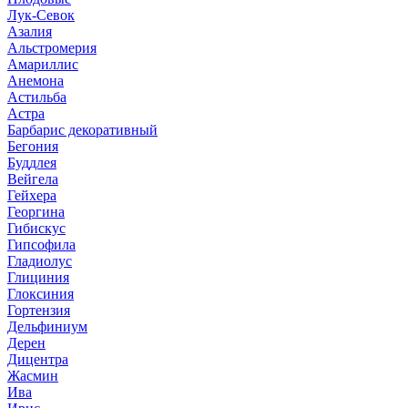
Лук-Севок
Азалия
Альстромерия
Амариллис
Анемона
Астильба
Астра
Барбарис декоративный
Бегония
Буддлея
Вейгела
Гейхера
Георгина
Гибискус
Гипсофила
Гладиолус
Глициния
Глоксиния
Гортензия
Дельфиниум
Дерен
Дицентра
Жасмин
Ива