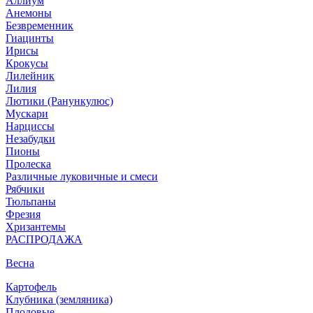
Аллиум
Анемоны
Безвременник
Гиацинты
Ирисы
Крокусы
Лилейник
Лилия
Лютики (Ранункулюс)
Мускари
Нарцисcы
Незабудки
Пионы
Пролеска
Различные луковичные и смеси
Рябчики
Тюльпаны
Фрезия
Хризантемы
РАСПРОДАЖА
Весна
Картофель
Клубника (земляника)
Плодовые