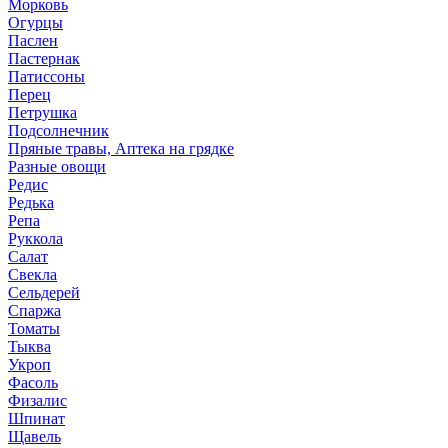
Морковь
Огурцы
Паслен
Пастернак
Патиссоны
Перец
Петрушка
Подсолнечник
Пряные травы, Аптека на грядке
Разные овощи
Редис
Редька
Репа
Руккола
Салат
Свекла
Сельдерей
Спаржа
Томаты
Тыква
Укроп
Фасоль
Физалис
Шпинат
Щавель