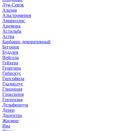
Лук-Севок
Азалия
Альстромерия
Амариллис
Анемона
Астильба
Астра
Барбарис декоративный
Бегония
Буддлея
Вейгела
Гейхера
Георгина
Гибискус
Гипсофила
Гладиолус
Глициния
Глоксиния
Гортензия
Дельфиниум
Дерен
Дицентра
Жасмин
Ива