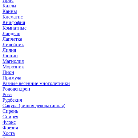
Ирис
Каллы
Канны
Клематис
Книфофия
Комнатные
Ландыш
Лапчатка
Лилейник
Лилия
Люпин
Магнолия
Морозник
Пион
Примула
Разные весенние многолетники
Рододендрон
Роза
Рудбекия
Сакура (вишня декоративная)
Сирень
Спирея
Флокс
Фрезия
Хоста