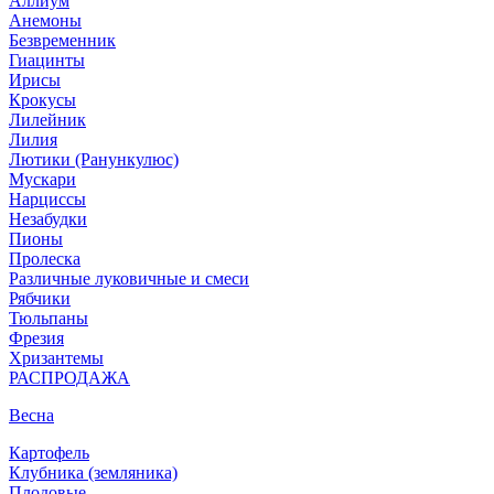
Аллиум
Анемоны
Безвременник
Гиацинты
Ирисы
Крокусы
Лилейник
Лилия
Лютики (Ранункулюс)
Мускари
Нарцисcы
Незабудки
Пионы
Пролеска
Различные луковичные и смеси
Рябчики
Тюльпаны
Фрезия
Хризантемы
РАСПРОДАЖА
Весна
Картофель
Клубника (земляника)
Плодовые