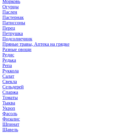
Морковь
Огурцы
Паслен
Пастернак
Патиссоны
Перец
Петрушка
Подсолнечник
Пряные травы, Аптека на грядке
Разные овощи
Редис
Редька
Репа
Руккола
Салат
Свекла
Сельдерей
Спаржа
Томаты
Тыква
Укроп
Фасоль
Физалис
Шпинат
Щавель