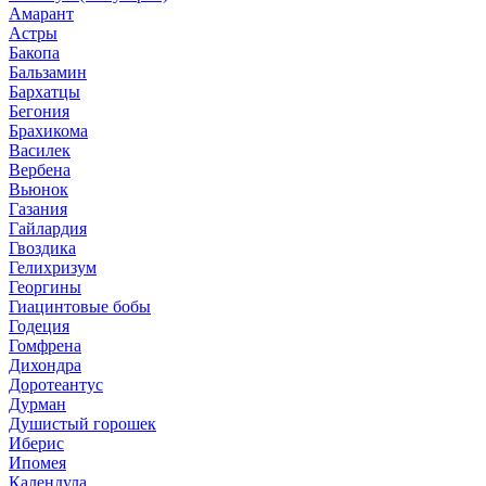
Амарант
Астры
Бакопа
Бальзамин
Бархатцы
Бегония
Брахикома
Василек
Вербена
Вьюнок
Газания
Гайлардия
Гвоздика
Гелихризум
Георгины
Гиацинтовые бобы
Годеция
Гомфрена
Дихондра
Доротеантус
Дурман
Душистый горошек
Иберис
Ипомея
Календула