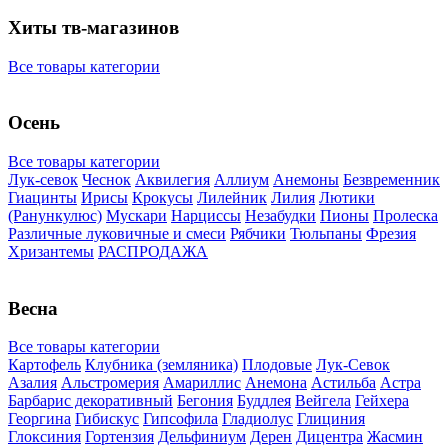
Хиты тв-магазинов
Все товары категории
Осень
Все товары категории
Лук-севок
Чеснок
Аквилегия
Аллиум
Анемоны
Безвременник
Гиацинты
Ирисы
Крокусы
Лилейник
Лилия
Лютики
(Ранункулюс)
Мускари
Нарцисcы
Незабудки
Пионы
Пролеска
Различные луковичные и смеси
Рябчики
Тюльпаны
Фрезия
Хризантемы
РАСПРОДАЖА
Весна
Все товары категории
Картофель
Клубника (земляника)
Плодовые
Лук-Севок
Азалия
Альстромерия
Амариллис
Анемона
Астильба
Астра
Барбарис декоративный
Бегония
Буддлея
Вейгела
Гейхера
Георгина
Гибискус
Гипсофила
Гладиолус
Глициния
Глоксиния
Гортензия
Дельфиниум
Дерен
Дицентра
Жасмин