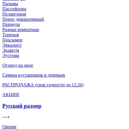
Пальмы
Пассифлора
Пеларгония
Перец декоративный
Примула
Разные комнатные
Торения
Цикламен
Эвкалипт
Экзакум
Эустома
Огород на окне
Семена кустарников и деревьев
РАСПРОДАЖА (срок годности до 12.26)
АКЦИЯ
Русский размер
Овощи