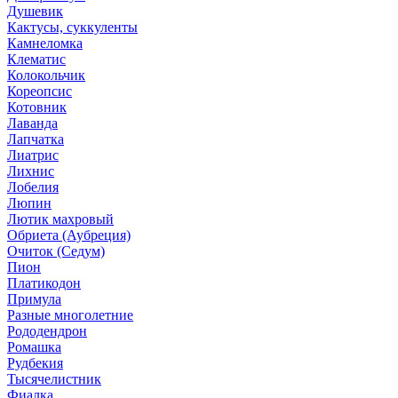
Душевик
Кактусы, суккуленты
Камнеломка
Клематис
Колокольчик
Кореопсис
Котовник
Лаванда
Лапчатка
Лиатрис
Лихнис
Лобелия
Люпин
Лютик махровый
Обриета (Аубреция)
Очиток (Седум)
Пион
Платикодон
Примула
Разные многолетние
Рододендрон
Ромашка
Рудбекия
Тысячелистник
Фиалка