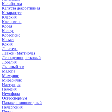
Калибрахоа
Капуста декоративная
Катарантус
Кларкия
Клещевина
Кобея
Колеус
Кореопсис
Космея
Кохия
Лаватера
Левкой (Маттиола)
Лен крупноцветковый
Лобелия
Львиный зев
Малопа
Мимулюс
Мирабилис
Настурция
Немезия
Немофила
Остеоспермум
Папавер пионовидный
Пеларгония
Пентас