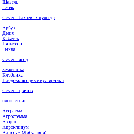
Щавель
Табак
Семена бахчевых культур
Арбуз
Дыня
Кабачок
Патиссон
Тыква
Семена ягод
Земляника
Клубника
Плодово-ягодные кустарники
Семена цветов
однолетние
Агератум
Агростемма
Азарина
Акроклинум
Алиссум (Лобулярия)