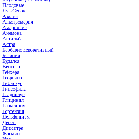
Плодовые
Лук-Севок
Азалия
Альстромерия
Амариллис
Анемона
Астильба
Астра
Барбарис декоративный
Бегония
Буддлея
Вейгела
Гейхера
Георгина
Гибискус
Гипсофила
Гладиолус
Глициния
Глоксиния
Гортензия
Дельфиниум
Дерен
Дицентра
Жасмин