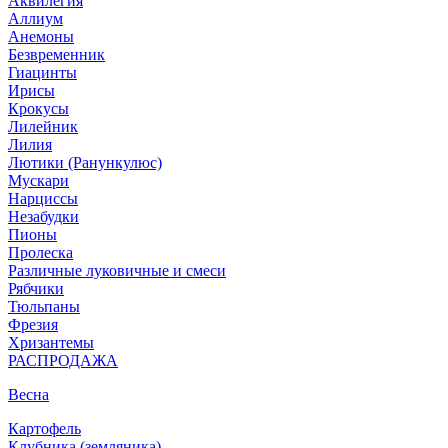
Аквилегия
Аллиум
Анемоны
Безвременник
Гиацинты
Ирисы
Крокусы
Лилейник
Лилия
Лютики (Ранункулюс)
Мускари
Нарцисcы
Незабудки
Пионы
Пролеска
Различные луковичные и смеси
Рябчики
Тюльпаны
Фрезия
Хризантемы
РАСПРОДАЖА
Весна
Картофель
Клубника (земляника)