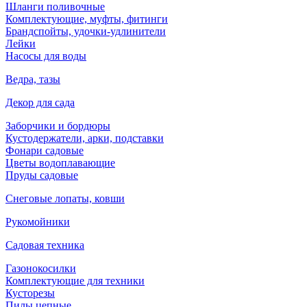
Шланги поливочные
Комплектующие, муфты, фитинги
Брандспойты, удочки-удлинители
Лейки
Насосы для воды
Ведра, тазы
Декор для сада
Заборчики и бордюры
Кустодержатели, арки, подставки
Фонари садовые
Цветы водоплавающие
Пруды садовые
Снеговые лопаты, ковши
Рукомойники
Садовая техника
Газонокосилки
Комплектующие для техники
Кусторезы
Пилы цепные