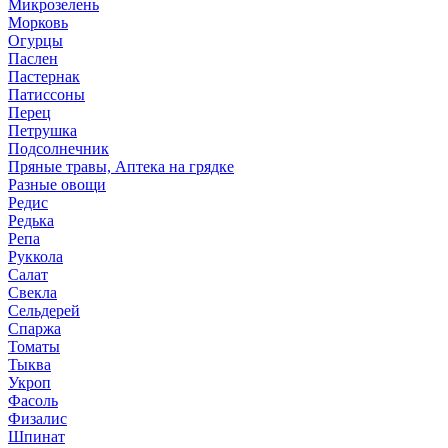
Микрозелень
Морковь
Огурцы
Паслен
Пастернак
Патиссоны
Перец
Петрушка
Подсолнечник
Пряные травы, Аптека на грядке
Разные овощи
Редис
Редька
Репа
Руккола
Салат
Свекла
Сельдерей
Спаржа
Томаты
Тыква
Укроп
Фасоль
Физалис
Шпинат