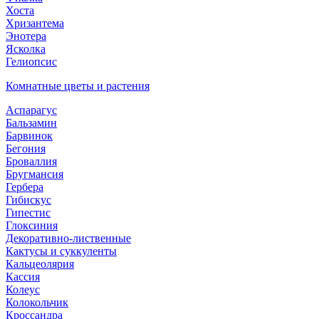
Хоста
Хризантема
Энотера
Ясколка
Гелиопсис
Комнатные цветы и растения
Аспарагус
Бальзамин
Барвинок
Бегония
Броваллия
Бругмансия
Гербера
Гибискус
Гипестис
Глоксиния
Декоративно-лиственные
Кактусы и суккуленты
Кальцеолярия
Кассия
Колеус
Колокольчик
Кроссандра