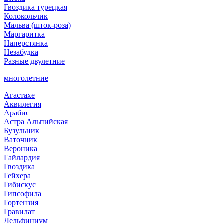
Гвоздика турецкая
Колокольчик
Мальва (шток-роза)
Маргаритка
Наперстянка
Незабудка
Разные двулетние
многолетние
Агастахе
Аквилегия
Арабис
Астра Альпийская
Бузульник
Ваточник
Вероника
Гайлардия
Гвоздика
Гейхера
Гибискус
Гипсофила
Гортензия
Гравилат
Дельфиниум