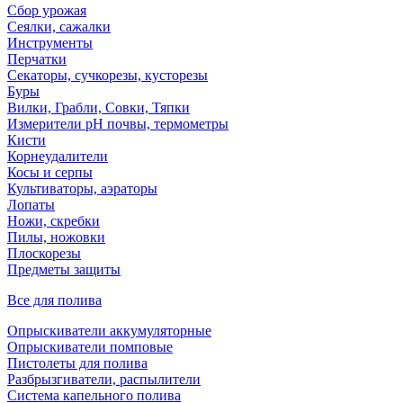
Сбор урожая
Сеялки, сажалки
Инструменты
Перчатки
Секаторы, сучкорезы, кусторезы
Буры
Вилки, Грабли, Совки, Тяпки
Измерители pH почвы, термометры
Кисти
Корнеудалители
Косы и серпы
Культиваторы, аэраторы
Лопаты
Ножи, скребки
Пилы, ножовки
Плоскорезы
Предметы защиты
Все для полива
Опрыскиватели аккумуляторные
Опрыскиватели помповые
Пистолеты для полива
Разбрызгиватели, распылители
Система капельного полива