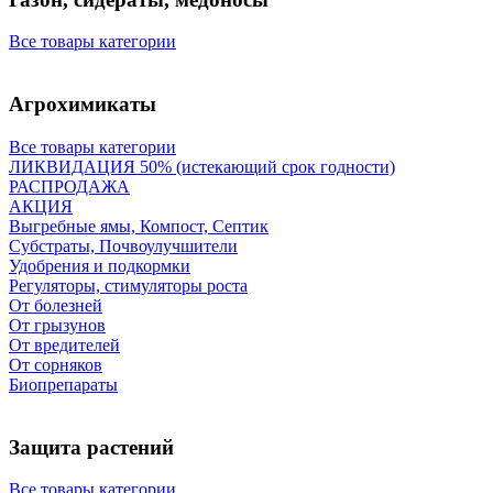
Все товары категории
Агрохимикаты
Все товары категории
ЛИКВИДАЦИЯ 50% (истекающий срок годности)
РАСПРОДАЖА
АКЦИЯ
Выгребные ямы, Компост, Септик
Субстраты, Почвоулучшители
Удобрения и подкормки
Регуляторы, стимуляторы роста
От болезней
От грызунов
От вредителей
От сорняков
Биопрепараты
Защита растений
Все товары категории