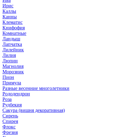
Ива
Ирис
Каллы
Канны
Клематис
Книфофия
Комнатные
Ландыш
Лапчатка
Лилейник
Лилия
Люпин
Магнолия
Морозник
Пион
Примула
Разные весенние многолетники
Рододендрон
Роза
Рудбекия
Сакура (вишня декоративная)
Сирень
Спирея
Флокс
Фрезия