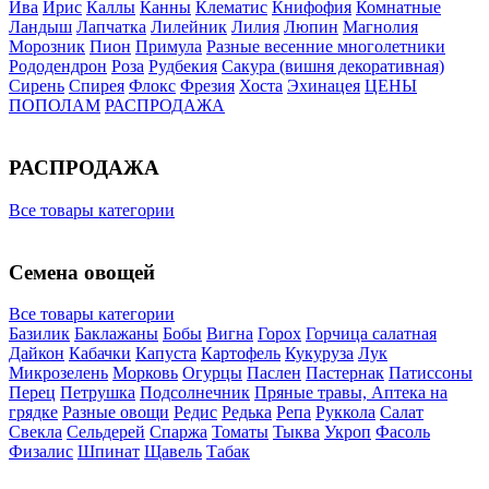
Ива
Ирис
Каллы
Канны
Клематис
Книфофия
Комнатные
Ландыш
Лапчатка
Лилейник
Лилия
Люпин
Магнолия
Морозник
Пион
Примула
Разные весенние многолетники
Рододендрон
Роза
Рудбекия
Сакура (вишня декоративная)
Сирень
Спирея
Флокс
Фрезия
Хоста
Эхинацея
ЦЕНЫ
ПОПОЛАМ
РАСПРОДАЖА
РАСПРОДАЖА
Все товары категории
Семена овощей
Все товары категории
Базилик
Баклажаны
Бобы
Вигна
Горох
Горчица салатная
Дайкон
Кабачки
Капуста
Картофель
Кукуруза
Лук
Микрозелень
Морковь
Огурцы
Паслен
Пастернак
Патиссоны
Перец
Петрушка
Подсолнечник
Пряные травы, Аптека на
грядке
Разные овощи
Редис
Редька
Репа
Руккола
Салат
Свекла
Сельдерей
Спаржа
Томаты
Тыква
Укроп
Фасоль
Физалис
Шпинат
Щавель
Табак