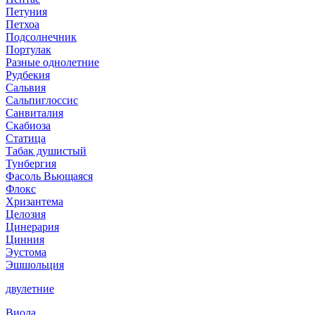
Петуния
Петхоа
Подсолнечник
Портулак
Разные однолетние
Рудбекия
Сальвия
Сальпиглоссис
Санвиталия
Скабиоза
Статица
Табак душистый
Тунбергия
Фасоль Вьющаяся
Флокс
Хризантема
Целозия
Цинерария
Цинния
Эустома
Эшшольция
двулетние
Виола