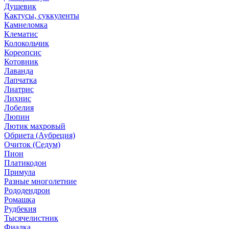
Душевик
Кактусы, суккуленты
Камнеломка
Клематис
Колокольчик
Кореопсис
Котовник
Лаванда
Лапчатка
Лиатрис
Лихнис
Лобелия
Люпин
Лютик махровый
Обриета (Аубреция)
Очиток (Седум)
Пион
Платикодон
Примула
Разные многолетние
Рододендрон
Ромашка
Рудбекия
Тысячелистник
Фиалка