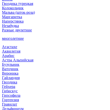
Гвоздика турецкая
Колокольчик
Мальва (шток-роза)
Маргаритка
Наперстянка
Незабудка
Разные двулетние
многолетние
Агастахе
Аквилегия
Арабис
Астра Альпийская
Бузульник
Ваточник
Вероника
Гайлардия
Гвоздика
Гейхера
Гибискус
Гипсофила
Гортензия
Гравилат
Дельфиниум