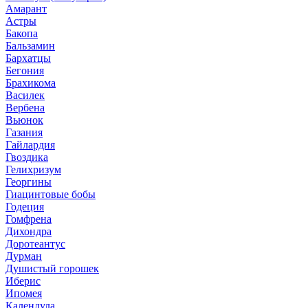
Амарант
Астры
Бакопа
Бальзамин
Бархатцы
Бегония
Брахикома
Василек
Вербена
Вьюнок
Газания
Гайлардия
Гвоздика
Гелихризум
Георгины
Гиацинтовые бобы
Годеция
Гомфрена
Дихондра
Доротеантус
Дурман
Душистый горошек
Иберис
Ипомея
Календула