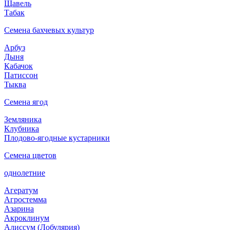
Щавель
Табак
Семена бахчевых культур
Арбуз
Дыня
Кабачок
Патиссон
Тыква
Семена ягод
Земляника
Клубника
Плодово-ягодные кустарники
Семена цветов
однолетние
Агератум
Агростемма
Азарина
Акроклинум
Алиссум (Лобулярия)