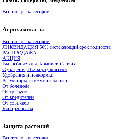
Все товары категории
Агрохимикаты
Все товары категории
ЛИКВИДАЦИЯ 50% (истекающий срок годности)
РАСПРОДАЖА
АКЦИЯ
Выгребные ямы, Компост, Септик
Субстраты, Почвоулучшители
Удобрения и подкормки
Регуляторы, стимуляторы роста
От болезней
От грызунов
От вредителей
От сорняков
Биопрепараты
Защита растений
Все товары категории