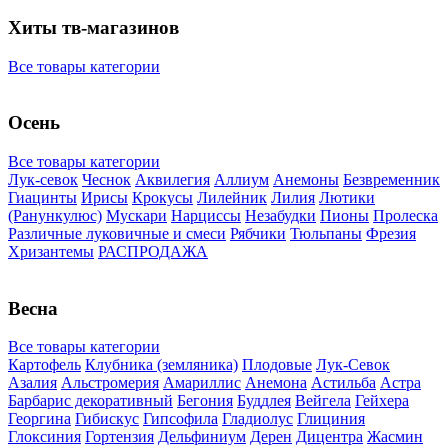
Хиты тв-магазинов
Все товары категории
Осень
Все товары категории
Лук-севок
Чеснок
Аквилегия
Аллиум
Анемоны
Безвременник
Гиацинты
Ирисы
Крокусы
Лилейник
Лилия
Лютики
(Ранункулюс)
Мускари
Нарцисcы
Незабудки
Пионы
Пролеска
Различные луковичные и смеси
Рябчики
Тюльпаны
Фрезия
Хризантемы
РАСПРОДАЖА
Весна
Все товары категории
Картофель
Клубника (земляника)
Плодовые
Лук-Севок
Азалия
Альстромерия
Амариллис
Анемона
Астильба
Астра
Барбарис декоративный
Бегония
Буддлея
Вейгела
Гейхера
Георгина
Гибискус
Гипсофила
Гладиолус
Глициния
Глоксиния
Гортензия
Дельфиниум
Дерен
Дицентра
Жасмин