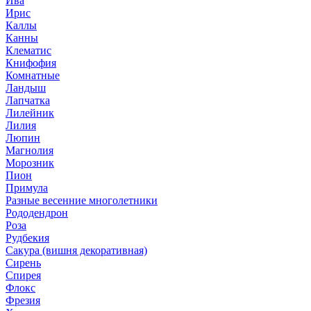
Ива
Ирис
Каллы
Канны
Клематис
Книфофия
Комнатные
Ландыш
Лапчатка
Лилейник
Лилия
Люпин
Магнолия
Морозник
Пион
Примула
Разные весенние многолетники
Рододендрон
Роза
Рудбекия
Сакура (вишня декоративная)
Сирень
Спирея
Флокс
Фрезия