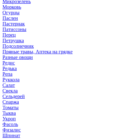
Микрозелень
Морковь
Огурцы
Паслен
Пастернак
Патиссоны
Перец
Петрушка
Подсолнечник
Пряные травы, Аптека на грядке
Разные овощи
Редис
Редька
Репа
Руккола
Салат
Свекла
Сельдерей
Спаржа
Томаты
Тыква
Укроп
Фасоль
Физалис
Шпинат