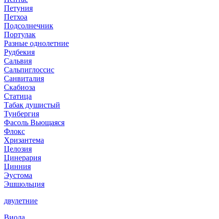
Петуния
Петхоа
Подсолнечник
Портулак
Разные однолетние
Рудбекия
Сальвия
Сальпиглоссис
Санвиталия
Скабиоза
Статица
Табак душистый
Тунбергия
Фасоль Вьющаяся
Флокс
Хризантема
Целозия
Цинерария
Цинния
Эустома
Эшшольция
двулетние
Виола