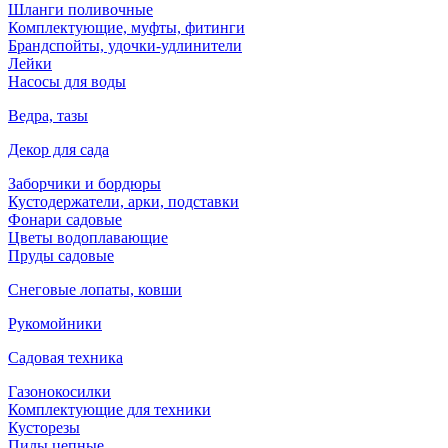
Шланги поливочные
Комплектующие, муфты, фитинги
Брандспойты, удочки-удлинители
Лейки
Насосы для воды
Ведра, тазы
Декор для сада
Заборчики и бордюры
Кустодержатели, арки, подставки
Фонари садовые
Цветы водоплавающие
Пруды садовые
Снеговые лопаты, ковши
Рукомойники
Садовая техника
Газонокосилки
Комплектующие для техники
Кусторезы
Пилы цепные