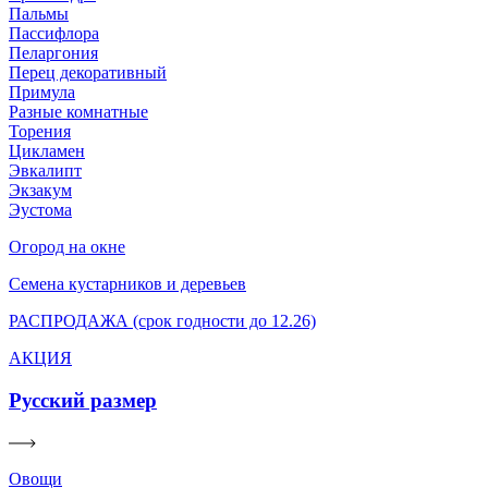
Пальмы
Пассифлора
Пеларгония
Перец декоративный
Примула
Разные комнатные
Торения
Цикламен
Эвкалипт
Экзакум
Эустома
Огород на окне
Семена кустарников и деревьев
РАСПРОДАЖА (срок годности до 12.26)
АКЦИЯ
Русский размер
Овощи