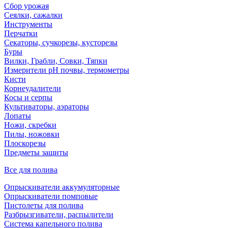
Сбор урожая
Сеялки, сажалки
Инструменты
Перчатки
Секаторы, сучкорезы, кусторезы
Буры
Вилки, Грабли, Совки, Тяпки
Измерители pH почвы, термометры
Кисти
Корнеудалители
Косы и серпы
Культиваторы, аэраторы
Лопаты
Ножи, скребки
Пилы, ножовки
Плоскорезы
Предметы защиты
Все для полива
Опрыскиватели аккумуляторные
Опрыскиватели помповые
Пистолеты для полива
Разбрызгиватели, распылители
Система капельного полива