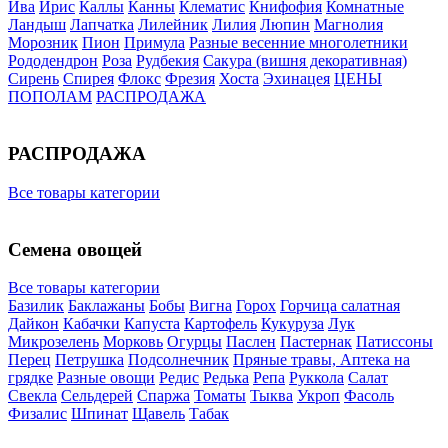
Ива
Ирис
Каллы
Канны
Клематис
Книфофия
Комнатные
Ландыш
Лапчатка
Лилейник
Лилия
Люпин
Магнолия
Морозник
Пион
Примула
Разные весенние многолетники
Рододендрон
Роза
Рудбекия
Сакура (вишня декоративная)
Сирень
Спирея
Флокс
Фрезия
Хоста
Эхинацея
ЦЕНЫ
ПОПОЛАМ
РАСПРОДАЖА
РАСПРОДАЖА
Все товары категории
Семена овощей
Все товары категории
Базилик
Баклажаны
Бобы
Вигна
Горох
Горчица салатная
Дайкон
Кабачки
Капуста
Картофель
Кукуруза
Лук
Микрозелень
Морковь
Огурцы
Паслен
Пастернак
Патиссоны
Перец
Петрушка
Подсолнечник
Пряные травы, Аптека на
грядке
Разные овощи
Редис
Редька
Репа
Руккола
Салат
Свекла
Сельдерей
Спаржа
Томаты
Тыква
Укроп
Фасоль
Физалис
Шпинат
Щавель
Табак