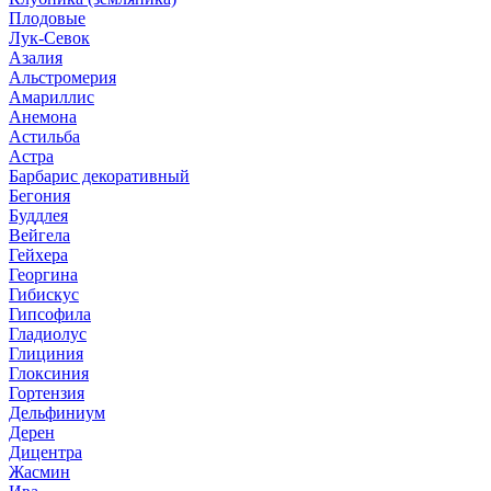
Плодовые
Лук-Севок
Азалия
Альстромерия
Амариллис
Анемона
Астильба
Астра
Барбарис декоративный
Бегония
Буддлея
Вейгела
Гейхера
Георгина
Гибискус
Гипсофила
Гладиолус
Глициния
Глоксиния
Гортензия
Дельфиниум
Дерен
Дицентра
Жасмин