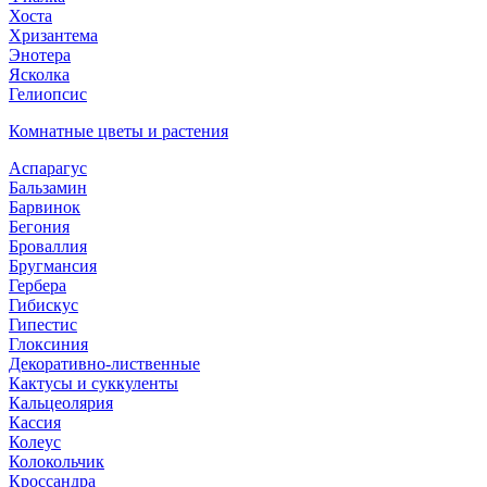
Хоста
Хризантема
Энотера
Ясколка
Гелиопсис
Комнатные цветы и растения
Аспарагус
Бальзамин
Барвинок
Бегония
Броваллия
Бругмансия
Гербера
Гибискус
Гипестис
Глоксиния
Декоративно-лиственные
Кактусы и суккуленты
Кальцеолярия
Кассия
Колеус
Колокольчик
Кроссандра