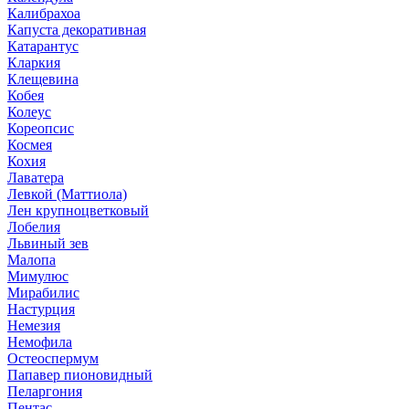
Калибрахоа
Капуста декоративная
Катарантус
Кларкия
Клещевина
Кобея
Колеус
Кореопсис
Космея
Кохия
Лаватера
Левкой (Маттиола)
Лен крупноцветковый
Лобелия
Львиный зев
Малопа
Мимулюс
Мирабилис
Настурция
Немезия
Немофила
Остеоспермум
Папавер пионовидный
Пеларгония
Пентас