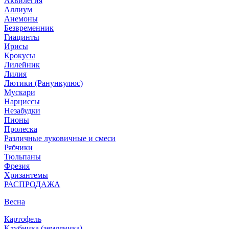
Аквилегия
Аллиум
Анемоны
Безвременник
Гиацинты
Ирисы
Крокусы
Лилейник
Лилия
Лютики (Ранункулюс)
Мускари
Нарцисcы
Незабудки
Пионы
Пролеска
Различные луковичные и смеси
Рябчики
Тюльпаны
Фрезия
Хризантемы
РАСПРОДАЖА
Весна
Картофель
Клубника (земляника)