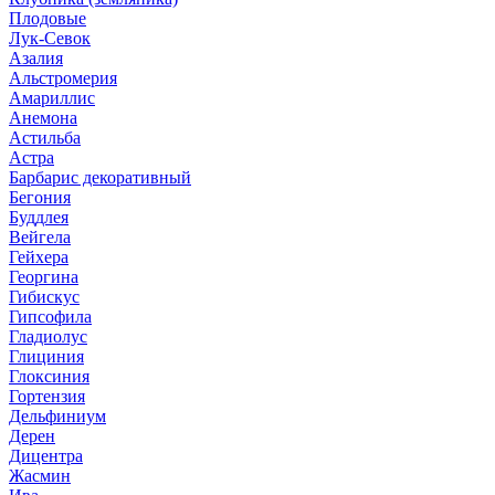
Плодовые
Лук-Севок
Азалия
Альстромерия
Амариллис
Анемона
Астильба
Астра
Барбарис декоративный
Бегония
Буддлея
Вейгела
Гейхера
Георгина
Гибискус
Гипсофила
Гладиолус
Глициния
Глоксиния
Гортензия
Дельфиниум
Дерен
Дицентра
Жасмин