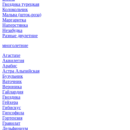
Гвоздика турецкая
Колокольчик
Мальва (шток-роза)
Маргаритка
Наперстянка
Незабудка
Разные двулетние
многолетние
Агастахе
Аквилегия
Арабис
Астра Альпийская
Бузульник
Ваточник
Вероника
Гайлардия
Гвоздика
Гейхера
Гибискус
Гипсофила
Гортензия
Гравилат
Дельфиниум