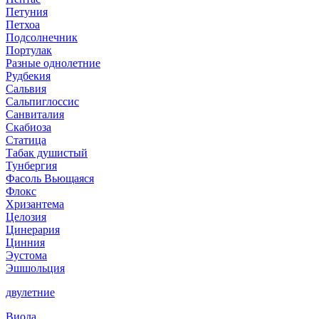
Петуния
Петхоа
Подсолнечник
Портулак
Разные однолетние
Рудбекия
Сальвия
Сальпиглоссис
Санвиталия
Скабиоза
Статица
Табак душистый
Тунбергия
Фасоль Вьющаяся
Флокс
Хризантема
Целозия
Цинерария
Цинния
Эустома
Эшшольция
двулетние
Виола