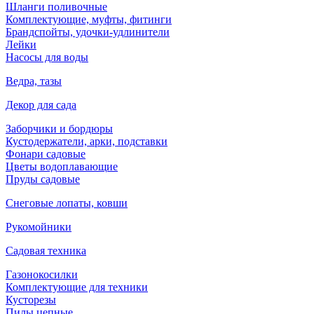
Шланги поливочные
Комплектующие, муфты, фитинги
Брандспойты, удочки-удлинители
Лейки
Насосы для воды
Ведра, тазы
Декор для сада
Заборчики и бордюры
Кустодержатели, арки, подставки
Фонари садовые
Цветы водоплавающие
Пруды садовые
Снеговые лопаты, ковши
Рукомойники
Садовая техника
Газонокосилки
Комплектующие для техники
Кусторезы
Пилы цепные