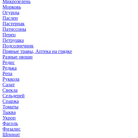
Микрозелень
Морковь
Огурцы
Паслен
Пастернак
Патиссоны
Перец
Петрушка
Подсолнечник
Пряные травы, Аптека на грядке
Разные овощи
Редис
Редька
Репа
Руккола
Салат
Свекла
Сельдерей
Спаржа
Томаты
Тыква
Укроп
Фасоль
Физалис
Шпинат