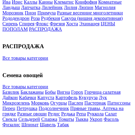
Ива
Ирис
Каллы
Канны
Клематис
Книфофия
Комнатные
Ландыш
Лапчатка
Лилейник
Лилия
Люпин
Магнолия
Морозник
Пион
Примула
Разные весенние многолетники
Рододендрон
Роза
Рудбекия
Сакура (вишня декоративная)
Сирень
Спирея
Флокс
Фрезия
Хоста
Эхинацея
ЦЕНЫ
ПОПОЛАМ
РАСПРОДАЖА
РАСПРОДАЖА
Все товары категории
Семена овощей
Все товары категории
Базилик
Баклажаны
Бобы
Вигна
Горох
Горчица салатная
Дайкон
Кабачки
Капуста
Картофель
Кукуруза
Лук
Микрозелень
Морковь
Огурцы
Паслен
Пастернак
Патиссоны
Перец
Петрушка
Подсолнечник
Пряные травы, Аптека на
грядке
Разные овощи
Редис
Редька
Репа
Руккола
Салат
Свекла
Сельдерей
Спаржа
Томаты
Тыква
Укроп
Фасоль
Физалис
Шпинат
Щавель
Табак