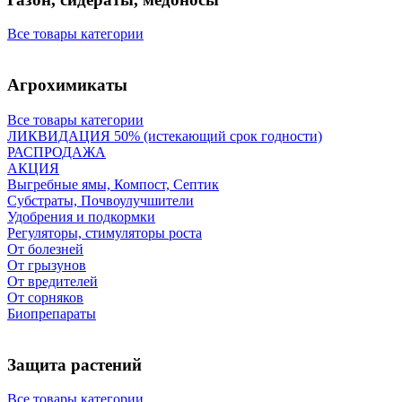
Все товары категории
Агрохимикаты
Все товары категории
ЛИКВИДАЦИЯ 50% (истекающий срок годности)
РАСПРОДАЖА
АКЦИЯ
Выгребные ямы, Компост, Септик
Субстраты, Почвоулучшители
Удобрения и подкормки
Регуляторы, стимуляторы роста
От болезней
От грызунов
От вредителей
От сорняков
Биопрепараты
Защита растений
Все товары категории