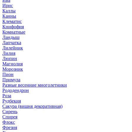
Ива
Ирис
Каллы
Канны
Клематис
Книфофия
Комнатные
Ландыш
Лапчатка
Лилейник
Лилия
Люпин
Магнолия
Морозник
Пион
Примула
Разные весенние многолетники
Рододендрон
Роза
Рудбекия
Сакура (вишня декоративная)
Сирень
Спирея
Флокс
Фрезия