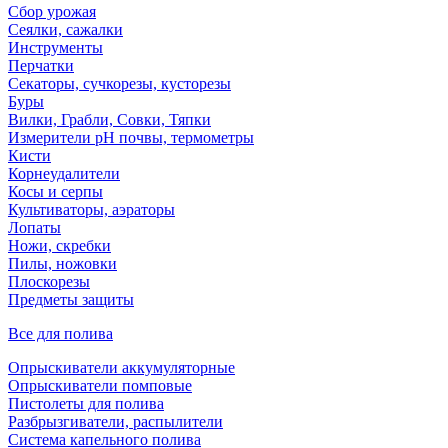
Сбор урожая
Сеялки, сажалки
Инструменты
Перчатки
Секаторы, сучкорезы, кусторезы
Буры
Вилки, Грабли, Совки, Тяпки
Измерители pH почвы, термометры
Кисти
Корнеудалители
Косы и серпы
Культиваторы, аэраторы
Лопаты
Ножи, скребки
Пилы, ножовки
Плоскорезы
Предметы защиты
Все для полива
Опрыскиватели аккумуляторные
Опрыскиватели помповые
Пистолеты для полива
Разбрызгиватели, распылители
Система капельного полива