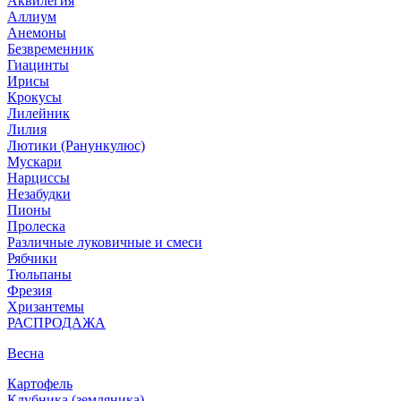
Аквилегия
Аллиум
Анемоны
Безвременник
Гиацинты
Ирисы
Крокусы
Лилейник
Лилия
Лютики (Ранункулюс)
Мускари
Нарцисcы
Незабудки
Пионы
Пролеска
Различные луковичные и смеси
Рябчики
Тюльпаны
Фрезия
Хризантемы
РАСПРОДАЖА
Весна
Картофель
Клубника (земляника)