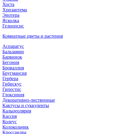
Хоста
Хризантема
Энотера
Ясколка
Гелиопсис
Комнатные цветы и растения
Аспарагус
Бальзамин
Барвинок
Бегония
Броваллия
Бругмансия
Гербера
Гибискус
Гипестис
Глоксиния
Декоративно-лиственные
Кактусы и суккуленты
Кальцеолярия
Кассия
Колеус
Колокольчик
Кроссандра