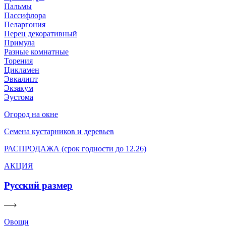
Пальмы
Пассифлора
Пеларгония
Перец декоративный
Примула
Разные комнатные
Торения
Цикламен
Эвкалипт
Экзакум
Эустома
Огород на окне
Семена кустарников и деревьев
РАСПРОДАЖА (срок годности до 12.26)
АКЦИЯ
Русский размер
Овощи