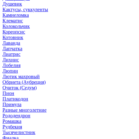
Душевик
Кактусы, суккуленты
Камнеломка
Клематис
Колокольчик
Кореопсис
Котовник
Лаванда
Лапчатка
Лиатрис
Лихнис
Лобелия
Люпин
Лютик махровый
Обриета (Аубреция)
Очиток (Седум)
Пион
Платикодон
Примула
Разные многолетние
Рододендрон
Ромашка
Рудбекия
Тысячелистник
Фиалка