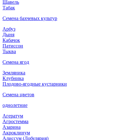
Щавель
Табак
Семена бахчевых культур
Арбуз
Дыня
Кабачок
Патиссон
Тыква
Семена ягод
Земляника
Клубника
Плодово-ягодные кустарники
Семена цветов
однолетние
Агератум
Агростемма
Азарина
Акроклинум
Алиссум (Лобулярия)