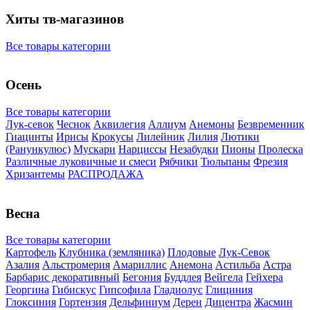
Хиты тв-магазинов
Все товары категории
Осень
Все товары категории
Лук-севок
Чеснок
Аквилегия
Аллиум
Анемоны
Безвременник
Гиацинты
Ирисы
Крокусы
Лилейник
Лилия
Лютики
(Ранункулюс)
Мускари
Нарцисcы
Незабудки
Пионы
Пролеска
Различные луковичные и смеси
Рябчики
Тюльпаны
Фрезия
Хризантемы
РАСПРОДАЖА
Весна
Все товары категории
Картофель
Клубника (земляника)
Плодовые
Лук-Севок
Азалия
Альстромерия
Амариллис
Анемона
Астильба
Астра
Барбарис декоративный
Бегония
Буддлея
Вейгела
Гейхера
Георгина
Гибискус
Гипсофила
Гладиолус
Глициния
Глоксиния
Гортензия
Дельфиниум
Дерен
Дицентра
Жасмин