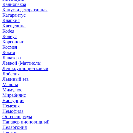
Калибрахоа
Капуста декоративная
Катарантус
Кларкия
Клещевина
Кобея
Колеус
Кореопсис
Космея
Кохия
Лаватера
Левкой (Маттиола)
Лен крупноцветковый
Лобелия
Львиный зев
Малопа
Мимулюс
Мирабилис
Настурция
Немезия
Немофила
Остеоспермум
Папавер пионовидный
Пеларгония
Пентас