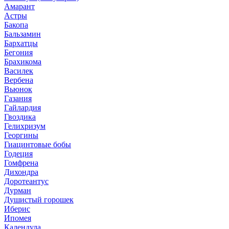
Амарант
Астры
Бакопа
Бальзамин
Бархатцы
Бегония
Брахикома
Василек
Вербена
Вьюнок
Газания
Гайлардия
Гвоздика
Гелихризум
Георгины
Гиацинтовые бобы
Годеция
Гомфрена
Дихондра
Доротеантус
Дурман
Душистый горошек
Иберис
Ипомея
Календула