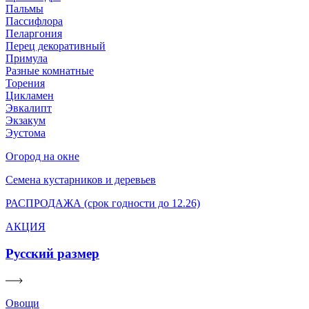
Пальмы
Пассифлора
Пеларгония
Перец декоративный
Примула
Разные комнатные
Торения
Цикламен
Эвкалипт
Экзакум
Эустома
Огород на окне
Семена кустарников и деревьев
РАСПРОДАЖА (срок годности до 12.26)
АКЦИЯ
Русский размер
Овощи