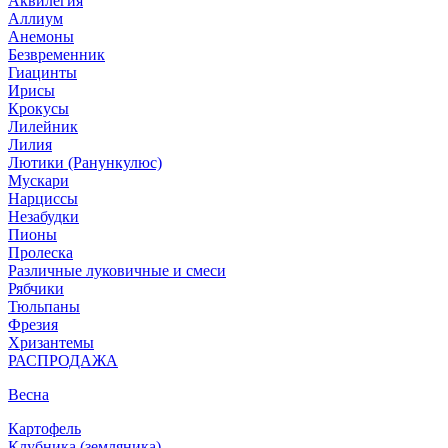
Аквилегия
Аллиум
Анемоны
Безвременник
Гиацинты
Ирисы
Крокусы
Лилейник
Лилия
Лютики (Ранункулюс)
Мускари
Нарцисcы
Незабудки
Пионы
Пролеска
Различные луковичные и смеси
Рябчики
Тюльпаны
Фрезия
Хризантемы
РАСПРОДАЖА
Весна
Картофель
Клубника (земляника)