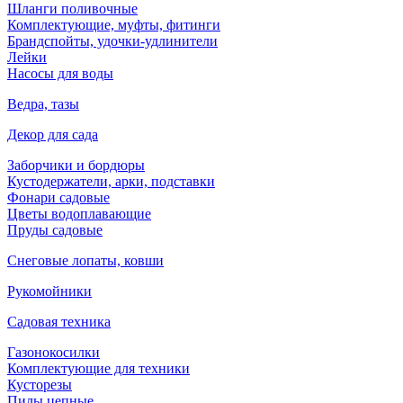
Шланги поливочные
Комплектующие, муфты, фитинги
Брандспойты, удочки-удлинители
Лейки
Насосы для воды
Ведра, тазы
Декор для сада
Заборчики и бордюры
Кустодержатели, арки, подставки
Фонари садовые
Цветы водоплавающие
Пруды садовые
Снеговые лопаты, ковши
Рукомойники
Садовая техника
Газонокосилки
Комплектующие для техники
Кусторезы
Пилы цепные