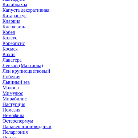
Калибрахоа
Капуста декоративная
Катарантус
Кларкия
Клещевина
Кобея
Колеус
Кореопсис
Космея
Кохия
Лаватера
Левкой (Маттиола)
Лен крупноцветковый
Лобелия
Львиный зев
Малопа
Мимулюс
Мирабилис
Настурция
Немезия
Немофила
Остеоспермум
Папавер пионовидный
Пеларгония
Пентас