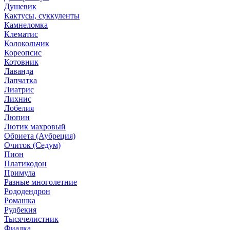
Душевик
Кактусы, суккуленты
Камнеломка
Клематис
Колокольчик
Кореопсис
Котовник
Лаванда
Лапчатка
Лиатрис
Лихнис
Лобелия
Люпин
Лютик махровый
Обриета (Аубреция)
Очиток (Седум)
Пион
Платикодон
Примула
Разные многолетние
Рододендрон
Ромашка
Рудбекия
Тысячелистник
Фиалка