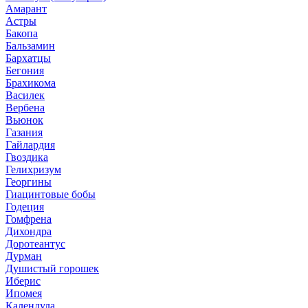
Амарант
Астры
Бакопа
Бальзамин
Бархатцы
Бегония
Брахикома
Василек
Вербена
Вьюнок
Газания
Гайлардия
Гвоздика
Гелихризум
Георгины
Гиацинтовые бобы
Годеция
Гомфрена
Дихондра
Доротеантус
Дурман
Душистый горошек
Иберис
Ипомея
Календула