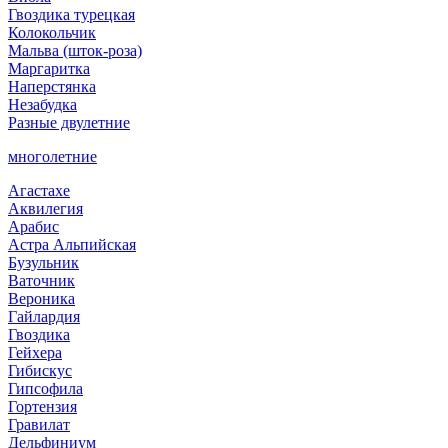
Гвоздика турецкая
Колокольчик
Мальва (шток-роза)
Маргаритка
Наперстянка
Незабудка
Разные двулетние
многолетние
Агастахе
Аквилегия
Арабис
Астра Альпийская
Бузульник
Ваточник
Вероника
Гайлардия
Гвоздика
Гейхера
Гибискус
Гипсофила
Гортензия
Гравилат
Дельфиниум