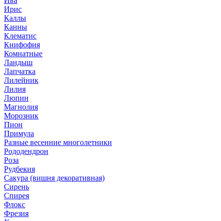
Ива
Ирис
Каллы
Канны
Клематис
Книфофия
Комнатные
Ландыш
Лапчатка
Лилейник
Лилия
Люпин
Магнолия
Морозник
Пион
Примула
Разные весенние многолетники
Рододендрон
Роза
Рудбекия
Сакура (вишня декоративная)
Сирень
Спирея
Флокс
Фрезия