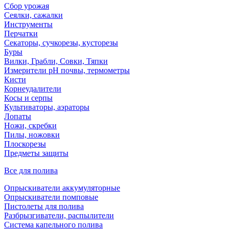
Сбор урожая
Сеялки, сажалки
Инструменты
Перчатки
Секаторы, сучкорезы, кусторезы
Буры
Вилки, Грабли, Совки, Тяпки
Измерители pH почвы, термометры
Кисти
Корнеудалители
Косы и серпы
Культиваторы, аэраторы
Лопаты
Ножи, скребки
Пилы, ножовки
Плоскорезы
Предметы защиты
Все для полива
Опрыскиватели аккумуляторные
Опрыскиватели помповые
Пистолеты для полива
Разбрызгиватели, распылители
Система капельного полива