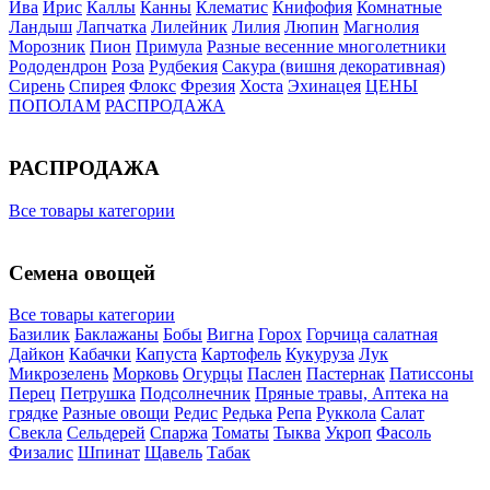
Ива
Ирис
Каллы
Канны
Клематис
Книфофия
Комнатные
Ландыш
Лапчатка
Лилейник
Лилия
Люпин
Магнолия
Морозник
Пион
Примула
Разные весенние многолетники
Рододендрон
Роза
Рудбекия
Сакура (вишня декоративная)
Сирень
Спирея
Флокс
Фрезия
Хоста
Эхинацея
ЦЕНЫ
ПОПОЛАМ
РАСПРОДАЖА
РАСПРОДАЖА
Все товары категории
Семена овощей
Все товары категории
Базилик
Баклажаны
Бобы
Вигна
Горох
Горчица салатная
Дайкон
Кабачки
Капуста
Картофель
Кукуруза
Лук
Микрозелень
Морковь
Огурцы
Паслен
Пастернак
Патиссоны
Перец
Петрушка
Подсолнечник
Пряные травы, Аптека на
грядке
Разные овощи
Редис
Редька
Репа
Руккола
Салат
Свекла
Сельдерей
Спаржа
Томаты
Тыква
Укроп
Фасоль
Физалис
Шпинат
Щавель
Табак