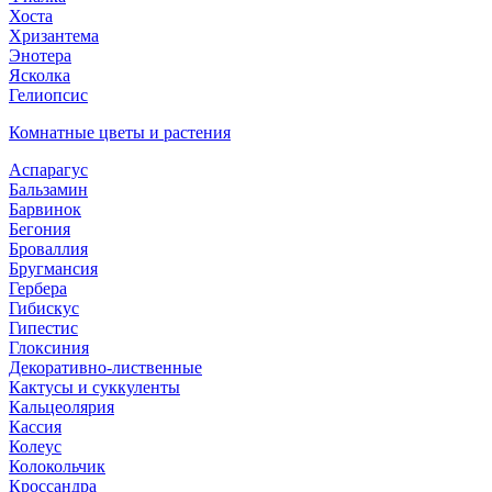
Хоста
Хризантема
Энотера
Ясколка
Гелиопсис
Комнатные цветы и растения
Аспарагус
Бальзамин
Барвинок
Бегония
Броваллия
Бругмансия
Гербера
Гибискус
Гипестис
Глоксиния
Декоративно-лиственные
Кактусы и суккуленты
Кальцеолярия
Кассия
Колеус
Колокольчик
Кроссандра