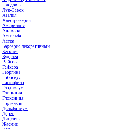
Плодовые
Лук-Севок
Азалия
Альстромерия
Амариллис
Анемона
Астильба
Астра
Барбарис декоративный
Бегония
Буддлея
Вейгела
Гейхера
Георгина
Гибискус
Гипсофила
Гладиолус
Глициния
Глоксиния
Гортензия
Дельфиниум
Дерен
Дицентра
Жасмин