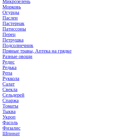
Микрозелень
Морковь
Огурцы
Паслен
Пастернак
Патиссоны
Перец
Петрушка
Подсолнечник
Пряные травы, Аптека на грядке
Разные овощи
Редис
Редька
Репа
Руккола
Салат
Свекла
Сельдерей
Спаржа
Томаты
Тыква
Укроп
Фасоль
Физалис
Шпинат