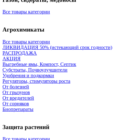
Все товары категории
Агрохимикаты
Все товары категории
ЛИКВИДАЦИЯ 50% (истекающий срок годности)
РАСПРОДАЖА
АКЦИЯ
Выгребные ямы, Компост, Септик
Субстраты, Почвоулучшители
Удобрения и подкормки
Регуляторы, стимуляторы роста
От болезней
От грызунов
От вредителей
От сорняков
Биопрепараты
Защита растений
Все товары категории