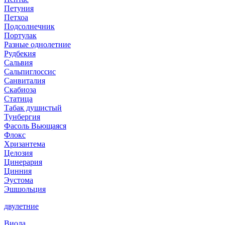
Петуния
Петхоа
Подсолнечник
Портулак
Разные однолетние
Рудбекия
Сальвия
Сальпиглоссис
Санвиталия
Скабиоза
Статица
Табак душистый
Тунбергия
Фасоль Вьющаяся
Флокс
Хризантема
Целозия
Цинерария
Цинния
Эустома
Эшшольция
двулетние
Виола