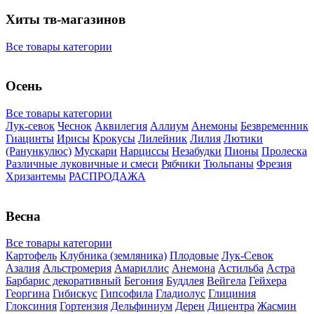
Хиты тв-магазинов
Все товары категории
Осень
Все товары категории
Лук-севок
Чеснок
Аквилегия
Аллиум
Анемоны
Безвременник
Гиацинты
Ирисы
Крокусы
Лилейник
Лилия
Лютики
(Ранункулюс)
Мускари
Нарцисcы
Незабудки
Пионы
Пролеска
Различные луковичные и смеси
Рябчики
Тюльпаны
Фрезия
Хризантемы
РАСПРОДАЖА
Весна
Все товары категории
Картофель
Клубника (земляника)
Плодовые
Лук-Севок
Азалия
Альстромерия
Амариллис
Анемона
Астильба
Астра
Барбарис декоративный
Бегония
Буддлея
Вейгела
Гейхера
Георгина
Гибискус
Гипсофила
Гладиолус
Глициния
Глоксиния
Гортензия
Дельфиниум
Дерен
Дицентра
Жасмин