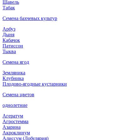
Щавель
Табак
Семена бахчевых культур
Арбуз
Дыня
Кабачок
Патиссон
Тыква
Семена ягод
Земляника
Клубника
Плодово-ягодные кустарники
Семена цветов
однолетние
Агератум
Агростемма
Азарина
Акроклинум
Алиссум (Лобулярия)