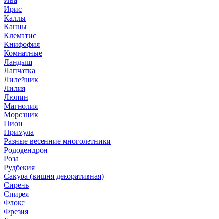
Ива
Ирис
Каллы
Канны
Клематис
Книфофия
Комнатные
Ландыш
Лапчатка
Лилейник
Лилия
Люпин
Магнолия
Морозник
Пион
Примула
Разные весенние многолетники
Рододендрон
Роза
Рудбекия
Сакура (вишня декоративная)
Сирень
Спирея
Флокс
Фрезия