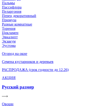
Пальмы
Пассифлора
Пеларгония
Перец декоративный
Примула
Разные комнатные
Торения
Цикламен
Эвкалипт
Экзакум
Эустома
Огород на окне
Семена кустарников и деревьев
РАСПРОДАЖА (срок годности до 12.26)
АКЦИЯ
Русский размер
Овощи