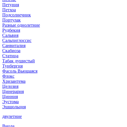
Петуния
Петхоа
Подсолнечник
Портулак
Разные однолетние
Рудбекия
Сальвия
Сальпиглоссис
Санвиталия
Скабиоза
Статица
Табак душистый
Тунбергия
Фасоль Вьющаяся
Флокс
Хризантема
Целозия
Цинерария
Цинния
Эустома
Эшшольция
двулетние
Виола