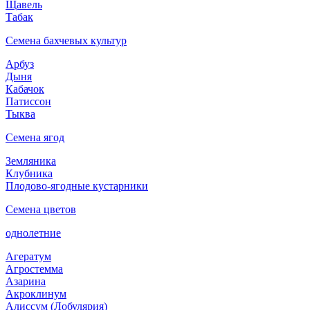
Щавель
Табак
Семена бахчевых культур
Арбуз
Дыня
Кабачок
Патиссон
Тыква
Семена ягод
Земляника
Клубника
Плодово-ягодные кустарники
Семена цветов
однолетние
Агератум
Агростемма
Азарина
Акроклинум
Алиссум (Лобулярия)