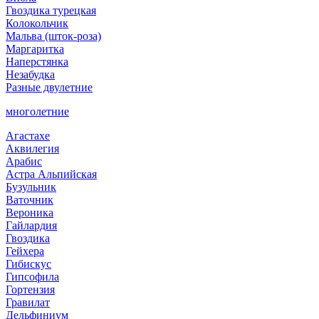
Гвоздика турецкая
Колокольчик
Мальва (шток-роза)
Маргаритка
Наперстянка
Незабудка
Разные двулетние
многолетние
Агастахе
Аквилегия
Арабис
Астра Альпийская
Бузульник
Ваточник
Вероника
Гайлардия
Гвоздика
Гейхера
Гибискус
Гипсофила
Гортензия
Гравилат
Дельфиниум