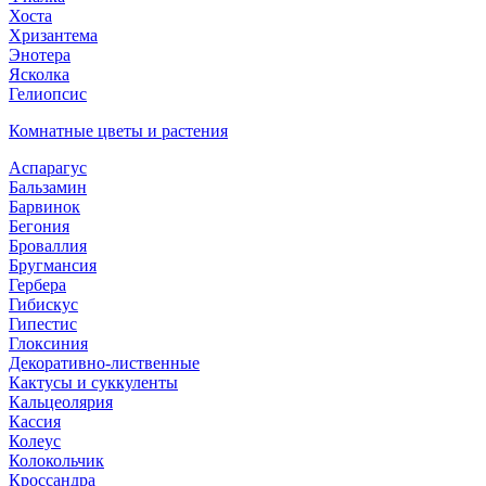
Хоста
Хризантема
Энотера
Ясколка
Гелиопсис
Комнатные цветы и растения
Аспарагус
Бальзамин
Барвинок
Бегония
Броваллия
Бругмансия
Гербера
Гибискус
Гипестис
Глоксиния
Декоративно-лиственные
Кактусы и суккуленты
Кальцеолярия
Кассия
Колеус
Колокольчик
Кроссандра