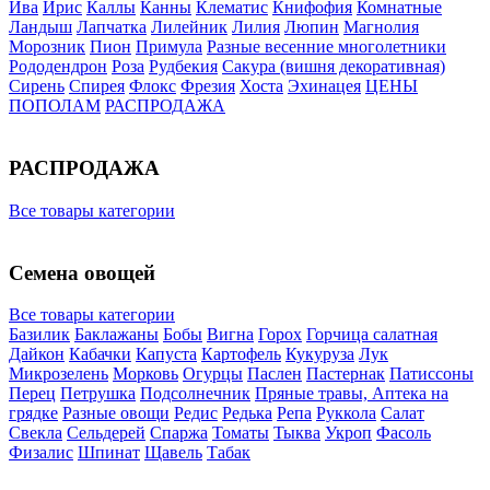
Ива
Ирис
Каллы
Канны
Клематис
Книфофия
Комнатные
Ландыш
Лапчатка
Лилейник
Лилия
Люпин
Магнолия
Морозник
Пион
Примула
Разные весенние многолетники
Рододендрон
Роза
Рудбекия
Сакура (вишня декоративная)
Сирень
Спирея
Флокс
Фрезия
Хоста
Эхинацея
ЦЕНЫ
ПОПОЛАМ
РАСПРОДАЖА
РАСПРОДАЖА
Все товары категории
Семена овощей
Все товары категории
Базилик
Баклажаны
Бобы
Вигна
Горох
Горчица салатная
Дайкон
Кабачки
Капуста
Картофель
Кукуруза
Лук
Микрозелень
Морковь
Огурцы
Паслен
Пастернак
Патиссоны
Перец
Петрушка
Подсолнечник
Пряные травы, Аптека на
грядке
Разные овощи
Редис
Редька
Репа
Руккола
Салат
Свекла
Сельдерей
Спаржа
Томаты
Тыква
Укроп
Фасоль
Физалис
Шпинат
Щавель
Табак