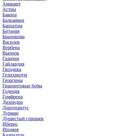
Амарант
Астры
Бакопа
Бальзамин
Бархатцы
Бегония
Брахикома
Василек
Вербена
Вьюнок
Газания
Гайлардия
Гвоздика
Гелихризум
Георгины
Гиацинтовые бобы
Годеция
Гомфрена
Дихондра
Доротеантус
Дурман
Душистый горошек
Иберис
Ипомея
Календула