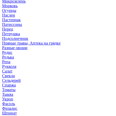
Микрозелень
Морковь
Огурцы
Паслен
Пастернак
Патиссоны
Перец
Петрушка
Подсолнечник
Пряные травы, Аптека на грядке
Разные овощи
Редис
Редька
Репа
Руккола
Салат
Свекла
Сельдерей
Спаржа
Томаты
Тыква
Укроп
Фасоль
Физалис
Шпинат