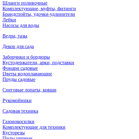
Шланги поливочные
Комплектующие, муфты, фитинги
Брандспойты, удочки-удлинители
Лейки
Насосы для воды
Ведра, тазы
Декор для сада
Заборчики и бордюры
Кустодержатели, арки, подставки
Фонари садовые
Цветы водоплавающие
Пруды садовые
Снеговые лопаты, ковши
Рукомойники
Садовая техника
Газонокосилки
Комплектующие для техники
Кусторезы
Пилы цепные