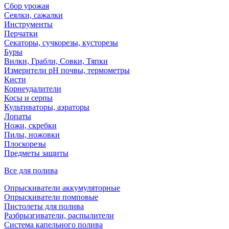
Сбор урожая
Сеялки, сажалки
Инструменты
Перчатки
Секаторы, сучкорезы, кусторезы
Буры
Вилки, Грабли, Совки, Тяпки
Измерители pH почвы, термометры
Кисти
Корнеудалители
Косы и серпы
Культиваторы, аэраторы
Лопаты
Ножи, скребки
Пилы, ножовки
Плоскорезы
Предметы защиты
Все для полива
Опрыскиватели аккумуляторные
Опрыскиватели помповые
Пистолеты для полива
Разбрызгиватели, распылители
Система капельного полива