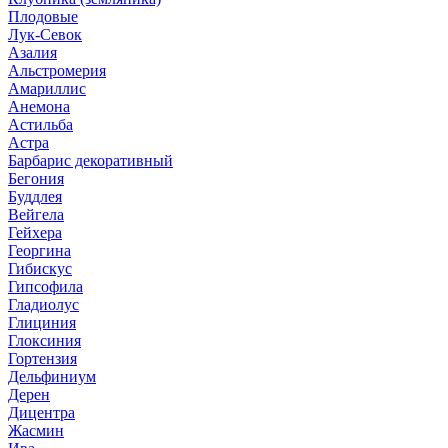
Плодовые
Лук-Севок
Азалия
Альстромерия
Амариллис
Анемона
Астильба
Астра
Барбарис декоративный
Бегония
Буддлея
Вейгела
Гейхера
Георгина
Гибискус
Гипсофила
Гладиолус
Глициния
Глоксиния
Гортензия
Дельфиниум
Дерен
Дицентра
Жасмин