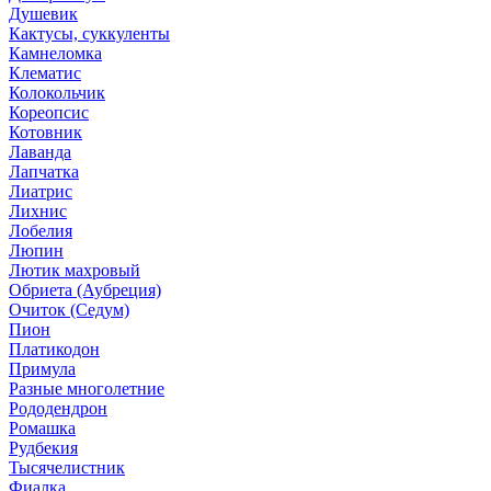
Душевик
Кактусы, суккуленты
Камнеломка
Клематис
Колокольчик
Кореопсис
Котовник
Лаванда
Лапчатка
Лиатрис
Лихнис
Лобелия
Люпин
Лютик махровый
Обриета (Аубреция)
Очиток (Седум)
Пион
Платикодон
Примула
Разные многолетние
Рододендрон
Ромашка
Рудбекия
Тысячелистник
Фиалка