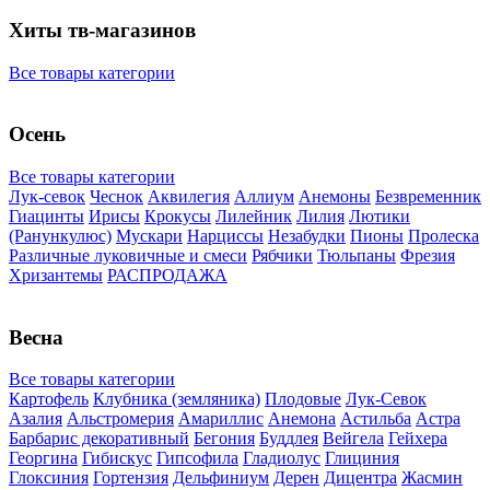
Хиты тв-магазинов
Все товары категории
Осень
Все товары категории
Лук-севок
Чеснок
Аквилегия
Аллиум
Анемоны
Безвременник
Гиацинты
Ирисы
Крокусы
Лилейник
Лилия
Лютики
(Ранункулюс)
Мускари
Нарцисcы
Незабудки
Пионы
Пролеска
Различные луковичные и смеси
Рябчики
Тюльпаны
Фрезия
Хризантемы
РАСПРОДАЖА
Весна
Все товары категории
Картофель
Клубника (земляника)
Плодовые
Лук-Севок
Азалия
Альстромерия
Амариллис
Анемона
Астильба
Астра
Барбарис декоративный
Бегония
Буддлея
Вейгела
Гейхера
Георгина
Гибискус
Гипсофила
Гладиолус
Глициния
Глоксиния
Гортензия
Дельфиниум
Дерен
Дицентра
Жасмин