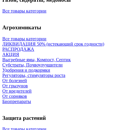
Все товары категории
Агрохимикаты
Все товары категории
ЛИКВИДАЦИЯ 50% (истекающий срок годности)
РАСПРОДАЖА
АКЦИЯ
Выгребные ямы, Компост, Септик
Субстраты, Почвоулучшители
Удобрения и подкормки
Регуляторы, стимуляторы роста
От болезней
От грызунов
От вредителей
От сорняков
Биопрепараты
Защита растений
Все товары категории