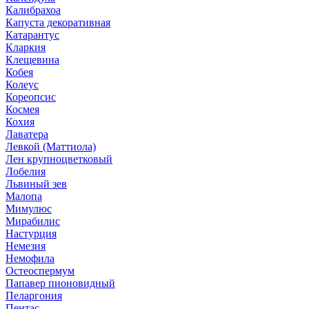
Калибрахоа
Капуста декоративная
Катарантус
Кларкия
Клещевина
Кобея
Колеус
Кореопсис
Космея
Кохия
Лаватера
Левкой (Маттиола)
Лен крупноцветковый
Лобелия
Львиный зев
Малопа
Мимулюс
Мирабилис
Настурция
Немезия
Немофила
Остеоспермум
Папавер пионовидный
Пеларгония
Пентас