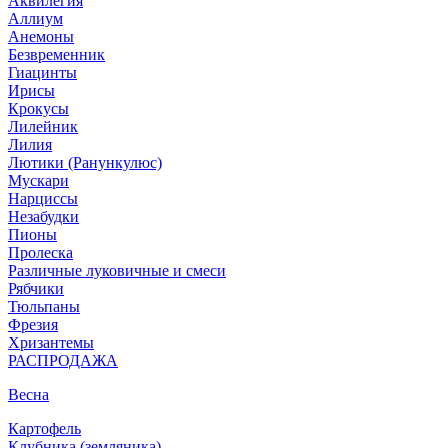
Аквилегия
Аллиум
Анемоны
Безвременник
Гиацинты
Ирисы
Крокусы
Лилейник
Лилия
Лютики (Ранункулюс)
Мускари
Нарцисcы
Незабудки
Пионы
Пролеска
Различные луковичные и смеси
Рябчики
Тюльпаны
Фрезия
Хризантемы
РАСПРОДАЖА
Весна
Картофель
Клубника (земляника)