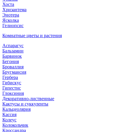
Хоста
Хризантема
Энотера
Ясколка
Гелиопсис
Комнатные цветы и растения
Аспарагус
Бальзамин
Барвинок
Бегония
Броваллия
Бругмансия
Гербера
Гибискус
Гипестис
Глоксиния
Декоративно-лиственные
Кактусы и суккуленты
Кальцеолярия
Кассия
Колеус
Колокольчик
Кроссандра