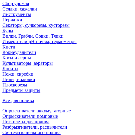
Сбор урожая
Сеялки, сажалки
Инструменты
Перчатки
Секаторы, сучкорезы, кусторезы
Буры
Вилки, Грабли, Совки, Тяпки
Измерители pH почвы, термометры
Кисти
Корнеудалители
Косы и серпы
Культиваторы, аэраторы
Лопаты
Ножи, скребки
Пилы, ножовки
Плоскорезы
Предметы защиты
Все для полива
Опрыскиватели аккумуляторные
Опрыскиватели помповые
Пистолеты для полива
Разбрызгиватели, распылители
Система капельного полива