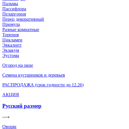
Пальмы
Пассифлора
Пеларгония
Перец декоративный
Примула
Разные комнатные
Торения
Цикламен
Эвкалипт
Экзакум
Эустома
Огород на окне
Семена кустарников и деревьев
РАСПРОДАЖА (срок годности до 12.26)
АКЦИЯ
Русский размер
Овощи