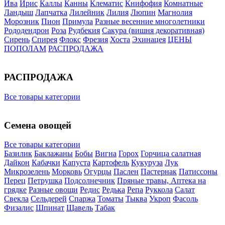
Ива
Ирис
Каллы
Канны
Клематис
Книфофия
Комнатные
Ландыш
Лапчатка
Лилейник
Лилия
Люпин
Магнолия
Морозник
Пион
Примула
Разные весенние многолетники
Рододендрон
Роза
Рудбекия
Сакура (вишня декоративная)
Сирень
Спирея
Флокс
Фрезия
Хоста
Эхинацея
ЦЕНЫ
ПОПОЛАМ
РАСПРОДАЖА
РАСПРОДАЖА
Все товары категории
Семена овощей
Все товары категории
Базилик
Баклажаны
Бобы
Вигна
Горох
Горчица салатная
Дайкон
Кабачки
Капуста
Картофель
Кукуруза
Лук
Микрозелень
Морковь
Огурцы
Паслен
Пастернак
Патиссоны
Перец
Петрушка
Подсолнечник
Пряные травы, Аптека на
грядке
Разные овощи
Редис
Редька
Репа
Руккола
Салат
Свекла
Сельдерей
Спаржа
Томаты
Тыква
Укроп
Фасоль
Физалис
Шпинат
Щавель
Табак