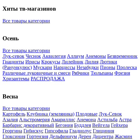
Хиты тв-магазинов
Все товары категории
Осень
Все товары категории
Лук-севок
Чеснок
Аквилегия
Аллиум
Анемоны
Безвременник
Гиацинты
Ирисы
Крокусы
Лилейник
Лилия
Лютики
(Ранункулюс)
Мускари
Нарцисcы
Незабудки
Пионы
Пролеска
Различные луковичные и смеси
Рябчики
Тюльпаны
Фрезия
Хризантемы
РАСПРОДАЖА
Весна
Все товары категории
Картофель
Клубника (земляника)
Плодовые
Лук-Севок
Азалия
Альстромерия
Амариллис
Анемона
Астильба
Астра
Барбарис декоративный
Бегония
Буддлея
Вейгела
Гейхера
Георгина
Гибискус
Гипсофила
Гладиолус
Глициния
Глоксиния
Гортензия
Дельфиниум
Дерен
Дицентра
Жасмин