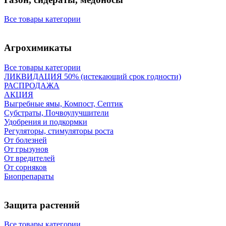
Все товары категории
Агрохимикаты
Все товары категории
ЛИКВИДАЦИЯ 50% (истекающий срок годности)
РАСПРОДАЖА
АКЦИЯ
Выгребные ямы, Компост, Септик
Субстраты, Почвоулучшители
Удобрения и подкормки
Регуляторы, стимуляторы роста
От болезней
От грызунов
От вредителей
От сорняков
Биопрепараты
Защита растений
Все товары категории