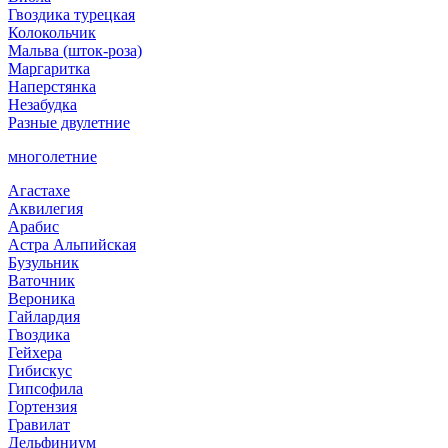
Гвоздика турецкая
Колокольчик
Мальва (шток-роза)
Маргаритка
Наперстянка
Незабудка
Разные двулетние
многолетние
Агастахе
Аквилегия
Арабис
Астра Альпийская
Бузульник
Ваточник
Вероника
Гайлардия
Гвоздика
Гейхера
Гибискус
Гипсофила
Гортензия
Гравилат
Дельфиниум