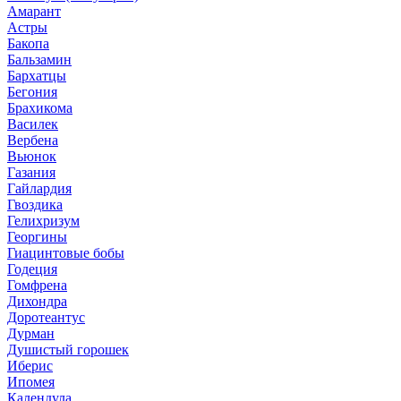
Амарант
Астры
Бакопа
Бальзамин
Бархатцы
Бегония
Брахикома
Василек
Вербена
Вьюнок
Газания
Гайлардия
Гвоздика
Гелихризум
Георгины
Гиацинтовые бобы
Годеция
Гомфрена
Дихондра
Доротеантус
Дурман
Душистый горошек
Иберис
Ипомея
Календула