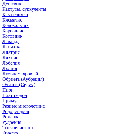
Душевик
Кактусы, суккуленты
Камнеломка
Клематис
Колокольчик
Кореопсис
Котовник
Лаванда
Лапчатка
Лиатрис
Лихнис
Лобелия
Люпин
Лютик махровый
Обриета (Аубреция)
Очиток (Седум)
Пион
Платикодон
Примула
Разные многолетние
Рододендрон
Ромашка
Рудбекия
Тысячелистник
Фиалка