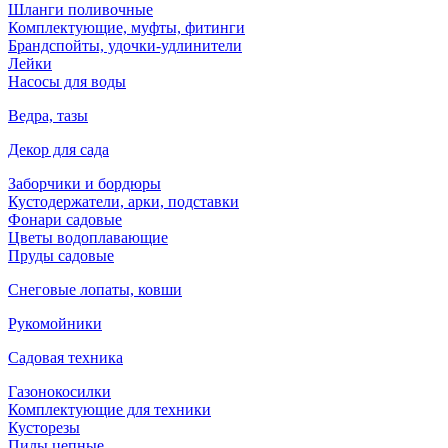
Шланги поливочные
Комплектующие, муфты, фитинги
Брандспойты, удочки-удлинители
Лейки
Насосы для воды
Ведра, тазы
Декор для сада
Заборчики и бордюры
Кустодержатели, арки, подставки
Фонари садовые
Цветы водоплавающие
Пруды садовые
Снеговые лопаты, ковши
Рукомойники
Садовая техника
Газонокосилки
Комплектующие для техники
Кусторезы
Пилы цепные