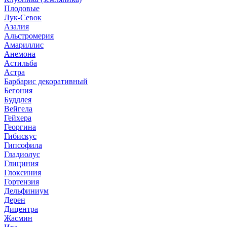
Плодовые
Лук-Севок
Азалия
Альстромерия
Амариллис
Анемона
Астильба
Астра
Барбарис декоративный
Бегония
Буддлея
Вейгела
Гейхера
Георгина
Гибискус
Гипсофила
Гладиолус
Глициния
Глоксиния
Гортензия
Дельфиниум
Дерен
Дицентра
Жасмин