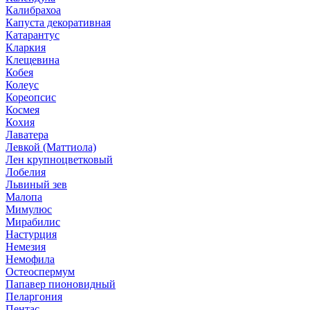
Калибрахоа
Капуста декоративная
Катарантус
Кларкия
Клещевина
Кобея
Колеус
Кореопсис
Космея
Кохия
Лаватера
Левкой (Маттиола)
Лен крупноцветковый
Лобелия
Львиный зев
Малопа
Мимулюс
Мирабилис
Настурция
Немезия
Немофила
Остеоспермум
Папавер пионовидный
Пеларгония
Пентас