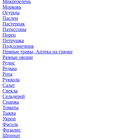
Микрозелень
Морковь
Огурцы
Паслен
Пастернак
Патиссоны
Перец
Петрушка
Подсолнечник
Пряные травы, Аптека на грядке
Разные овощи
Редис
Редька
Репа
Руккола
Салат
Свекла
Сельдерей
Спаржа
Томаты
Тыква
Укроп
Фасоль
Физалис
Шпинат