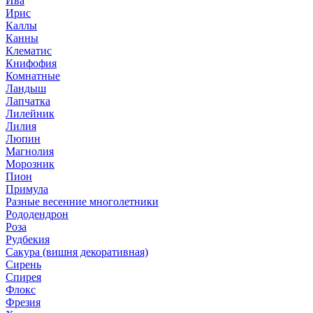
Ива
Ирис
Каллы
Канны
Клематис
Книфофия
Комнатные
Ландыш
Лапчатка
Лилейник
Лилия
Люпин
Магнолия
Морозник
Пион
Примула
Разные весенние многолетники
Рододендрон
Роза
Рудбекия
Сакура (вишня декоративная)
Сирень
Спирея
Флокс
Фрезия