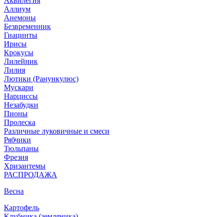
Аквилегия
Аллиум
Анемоны
Безвременник
Гиацинты
Ирисы
Крокусы
Лилейник
Лилия
Лютики (Ранункулюс)
Мускари
Нарцисcы
Незабудки
Пионы
Пролеска
Различные луковичные и смеси
Рябчики
Тюльпаны
Фрезия
Хризантемы
РАСПРОДАЖА
Весна
Картофель
Клубника (земляника)