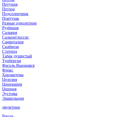
Петуния
Петхоа
Подсолнечник
Портулак
Разные однолетние
Рудбекия
Сальвия
Сальпиглоссис
Санвиталия
Скабиоза
Статица
Табак душистый
Тунбергия
Фасоль Вьющаяся
Флокс
Хризантема
Целозия
Цинерария
Цинния
Эустома
Эшшольция
двулетние
Виола