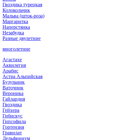
Гвоздика турецкая
Колокольчик
Мальва (шток-роза)
Маргаритка
Наперстянка
Незабудка
Разные двулетние
многолетние
Агастахе
Аквилегия
Арабис
Астра Альпийская
Бузульник
Ваточник
Вероника
Гайлардия
Гвоздика
Гейхера
Гибискус
Гипсофила
Гортензия
Гравилат
Дельфиниум