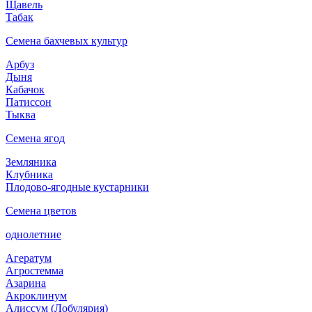
Щавель
Табак
Семена бахчевых культур
Арбуз
Дыня
Кабачок
Патиссон
Тыква
Семена ягод
Земляника
Клубника
Плодово-ягодные кустарники
Семена цветов
однолетние
Агератум
Агростемма
Азарина
Акроклинум
Алиссум (Лобулярия)