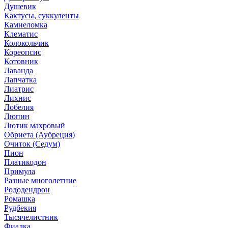
Душевик
Кактусы, суккуленты
Камнеломка
Клематис
Колокольчик
Кореопсис
Котовник
Лаванда
Лапчатка
Лиатрис
Лихнис
Лобелия
Люпин
Лютик махровый
Обриета (Аубреция)
Очиток (Седум)
Пион
Платикодон
Примула
Разные многолетние
Рододендрон
Ромашка
Рудбекия
Тысячелистник
Фиалка