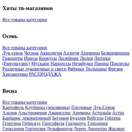
Хиты тв-магазинов
Все товары категории
Осень
Все товары категории
Лук-севок
Чеснок
Аквилегия
Аллиум
Анемоны
Безвременник
Гиацинты
Ирисы
Крокусы
Лилейник
Лилия
Лютики
(Ранункулюс)
Мускари
Нарцисcы
Незабудки
Пионы
Пролеска
Различные луковичные и смеси
Рябчики
Тюльпаны
Фрезия
Хризантемы
РАСПРОДАЖА
Весна
Все товары категории
Картофель
Клубника (земляника)
Плодовые
Лук-Севок
Азалия
Альстромерия
Амариллис
Анемона
Астильба
Астра
Барбарис декоративный
Бегония
Буддлея
Вейгела
Гейхера
Георгина
Гибискус
Гипсофила
Гладиолус
Глициния
Глоксиния
Гортензия
Дельфиниум
Дерен
Дицентра
Жасмин