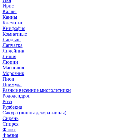
Ива
Ирис
Каллы
Канны
Клематис
Книфофия
Комнатные
Ландыш
Лапчатка
Лилейник
Лилия
Люпин
Магнолия
Морозник
Пион
Примула
Разные весенние многолетники
Рододендрон
Роза
Рудбекия
Сакура (вишня декоративная)
Сирень
Спирея
Флокс
Фрезия