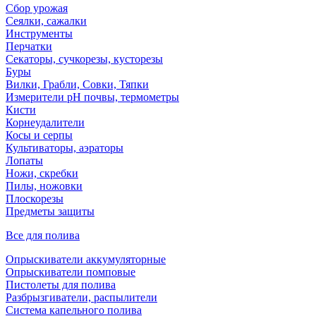
Сбор урожая
Сеялки, сажалки
Инструменты
Перчатки
Секаторы, сучкорезы, кусторезы
Буры
Вилки, Грабли, Совки, Тяпки
Измерители pH почвы, термометры
Кисти
Корнеудалители
Косы и серпы
Культиваторы, аэраторы
Лопаты
Ножи, скребки
Пилы, ножовки
Плоскорезы
Предметы защиты
Все для полива
Опрыскиватели аккумуляторные
Опрыскиватели помповые
Пистолеты для полива
Разбрызгиватели, распылители
Система капельного полива