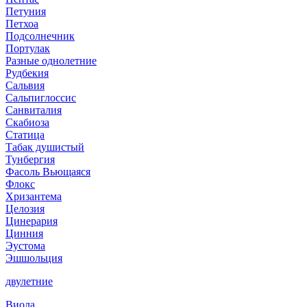
Петуния
Петхоа
Подсолнечник
Портулак
Разные однолетние
Рудбекия
Сальвия
Сальпиглоссис
Санвиталия
Скабиоза
Статица
Табак душистый
Тунбергия
Фасоль Вьющаяся
Флокс
Хризантема
Целозия
Цинерария
Цинния
Эустома
Эшшольция
двулетние
Виола