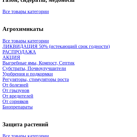
Все товары категории
Агрохимикаты
Все товары категории
ЛИКВИДАЦИЯ 50% (истекающий срок годности)
РАСПРОДАЖА
АКЦИЯ
Выгребные ямы, Компост, Септик
Субстраты, Почвоулучшители
Удобрения и подкормки
Регуляторы, стимуляторы роста
От болезней
От грызунов
От вредителей
От сорняков
Биопрепараты
Защита растений
Все товары категории