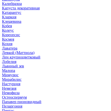
Калибрахоа
Капуста декоративная
Катарантус
Кларкия
Клещевина
Кобея
Колеус
Кореопсис
Космея
Кохия
Лаватера
Левкой (Маттиола)
Лен крупноцветковый
Лобелия
Львиный зев
Малопа
Мимулюс
Мирабилис
Настурция
Немезия
Немофила
Остеоспермум
Папавер пионовидный
Пеларгония
Пентас