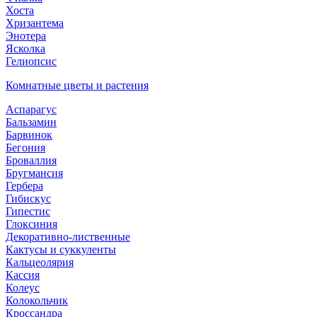
Хоста
Хризантема
Энотера
Ясколка
Гелиопсис
Комнатные цветы и растения
Аспарагус
Бальзамин
Барвинок
Бегония
Броваллия
Бругмансия
Гербера
Гибискус
Гипестис
Глоксиния
Декоративно-лиственные
Кактусы и суккуленты
Кальцеолярия
Кассия
Колеус
Колокольчик
Кроссандра