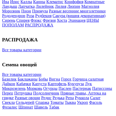
Ива
Ирис
Каллы
Канны
Клематис
Книфофия
Комнатные
Ландыш
Лапчатка
Лилейник
Лилия
Люпин
Магнолия
Морозник
Пион
Примула
Разные весенние многолетники
Рододендрон
Роза
Рудбекия
Сакура (вишня декоративная)
Сирень
Спирея
Флокс
Фрезия
Хоста
Эхинацея
ЦЕНЫ
ПОПОЛАМ
РАСПРОДАЖА
РАСПРОДАЖА
Все товары категории
Семена овощей
Все товары категории
Базилик
Баклажаны
Бобы
Вигна
Горох
Горчица салатная
Дайкон
Кабачки
Капуста
Картофель
Кукуруза
Лук
Микрозелень
Морковь
Огурцы
Паслен
Пастернак
Патиссоны
Перец
Петрушка
Подсолнечник
Пряные травы, Аптека на
грядке
Разные овощи
Редис
Редька
Репа
Руккола
Салат
Свекла
Сельдерей
Спаржа
Томаты
Тыква
Укроп
Фасоль
Физалис
Шпинат
Щавель
Табак