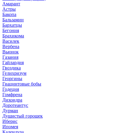
Амарант
Астры
Бакопа
Бальзамин
Бархатцы
Бегония
Брахикома
Василек
Вербена
Вьюнок
Газания
Гайлардия
Гвоздика
Гелихризум
Георгины
Гиацинтовые бобы
Годеция
Гомфрена
Дихондра
Доротеантус
Дурман
Душистый горошек
Иберис
Ипомея
Календула