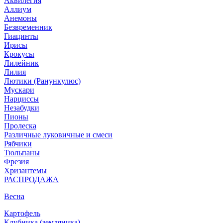
Аквилегия
Аллиум
Анемоны
Безвременник
Гиацинты
Ирисы
Крокусы
Лилейник
Лилия
Лютики (Ранункулюс)
Мускари
Нарцисcы
Незабудки
Пионы
Пролеска
Различные луковичные и смеси
Рябчики
Тюльпаны
Фрезия
Хризантемы
РАСПРОДАЖА
Весна
Картофель
Клубника (земляника)