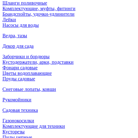
Шланги поливочные
Комплектующие, муфты, фитинги
Брандспойты, удочки-удлинители
Лейки
Насосы для воды
Ведра, тазы
Декор для сада
Заборчики и бордюры
Кустодержатели, арки, подставки
Фонари садовые
Цветы водоплавающие
Пруды садовые
Снеговые лопаты, ковши
Рукомойники
Садовая техника
Газонокосилки
Комплектующие для техники
Кусторезы
Пилы цепные