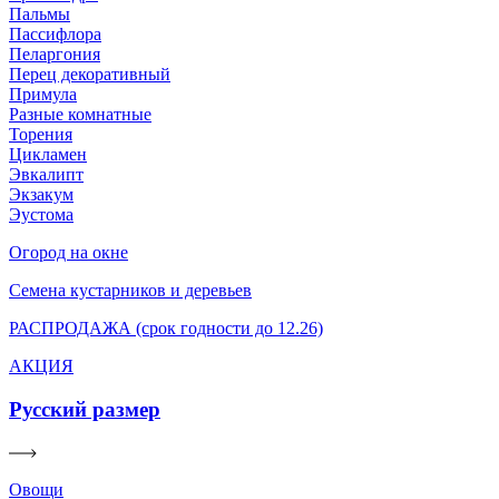
Пальмы
Пассифлора
Пеларгония
Перец декоративный
Примула
Разные комнатные
Торения
Цикламен
Эвкалипт
Экзакум
Эустома
Огород на окне
Семена кустарников и деревьев
РАСПРОДАЖА (срок годности до 12.26)
АКЦИЯ
Русский размер
Овощи