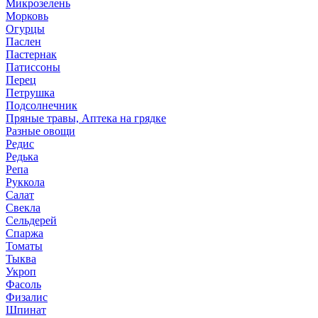
Микрозелень
Морковь
Огурцы
Паслен
Пастернак
Патиссоны
Перец
Петрушка
Подсолнечник
Пряные травы, Аптека на грядке
Разные овощи
Редис
Редька
Репа
Руккола
Салат
Свекла
Сельдерей
Спаржа
Томаты
Тыква
Укроп
Фасоль
Физалис
Шпинат