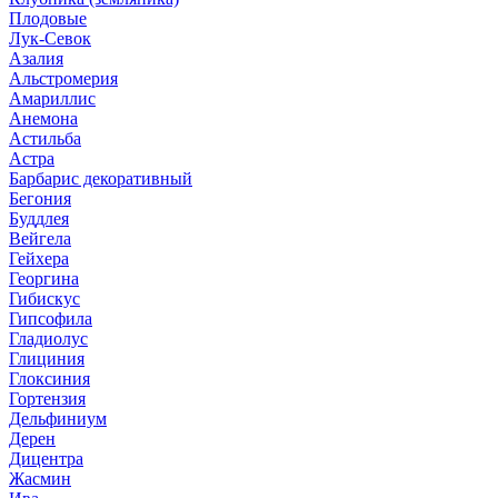
Плодовые
Лук-Севок
Азалия
Альстромерия
Амариллис
Анемона
Астильба
Астра
Барбарис декоративный
Бегония
Буддлея
Вейгела
Гейхера
Георгина
Гибискус
Гипсофила
Гладиолус
Глициния
Глоксиния
Гортензия
Дельфиниум
Дерен
Дицентра
Жасмин