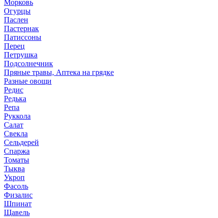
Морковь
Огурцы
Паслен
Пастернак
Патиссоны
Перец
Петрушка
Подсолнечник
Пряные травы, Аптека на грядке
Разные овощи
Редис
Редька
Репа
Руккола
Салат
Свекла
Сельдерей
Спаржа
Томаты
Тыква
Укроп
Фасоль
Физалис
Шпинат
Щавель