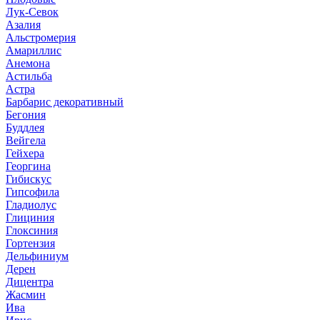
Лук-Севок
Азалия
Альстромерия
Амариллис
Анемона
Астильба
Астра
Барбарис декоративный
Бегония
Буддлея
Вейгела
Гейхера
Георгина
Гибискус
Гипсофила
Гладиолус
Глициния
Глоксиния
Гортензия
Дельфиниум
Дерен
Дицентра
Жасмин
Ива