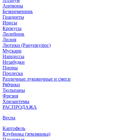
Аллиум
Анемоны
Безвременник
Гиацинты
Ирисы
Крокусы
Лилейник
Лилия
Лютики (Ранункулюс)
Мускари
Нарцисcы
Незабудки
Пионы
Пролеска
Различные луковичные и смеси
Рябчики
Тюльпаны
Фрезия
Хризантемы
РАСПРОДАЖА
Весна
Картофель
Клубника (земляника)
Плодовые