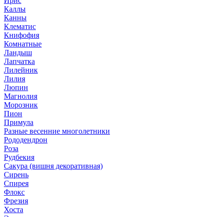
Ирис
Каллы
Канны
Клематис
Книфофия
Комнатные
Ландыш
Лапчатка
Лилейник
Лилия
Люпин
Магнолия
Морозник
Пион
Примула
Разные весенние многолетники
Рододендрон
Роза
Рудбекия
Сакура (вишня декоративная)
Сирень
Спирея
Флокс
Фрезия
Хоста