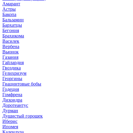
Амарант
Астры
Бакопа
Бальзамин
Бархатцы
Бегония
Брахикома
Василек
Вербена
Вьюнок
Газания
Гайлардия
Гвоздика
Гелихризум
Георгины
Гиацинтовые бобы
Годеция
Гомфрена
Дихондра
Доротеантус
Дурман
Душистый горошек
Иберис
Ипомея
Календула