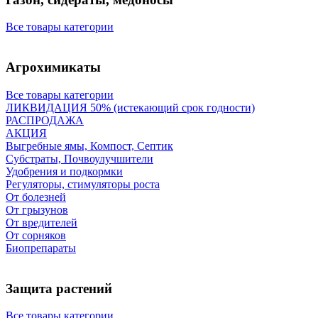
Все товары категории
Агрохимикаты
Все товары категории
ЛИКВИДАЦИЯ 50% (истекающий срок годности)
РАСПРОДАЖА
АКЦИЯ
Выгребные ямы, Компост, Септик
Субстраты, Почвоулучшители
Удобрения и подкормки
Регуляторы, стимуляторы роста
От болезней
От грызунов
От вредителей
От сорняков
Биопрепараты
Защита растений
Все товары категории