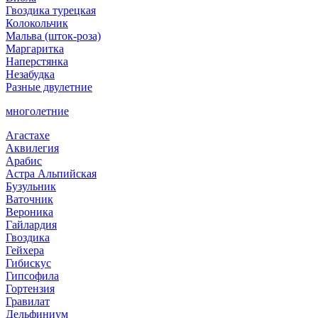
Гвоздика турецкая
Колокольчик
Мальва (шток-роза)
Маргаритка
Наперстянка
Незабудка
Разные двулетние
многолетние
Агастахе
Аквилегия
Арабис
Астра Альпийская
Бузульник
Ваточник
Вероника
Гайлардия
Гвоздика
Гейхера
Гибискус
Гипсофила
Гортензия
Гравилат
Дельфиниум