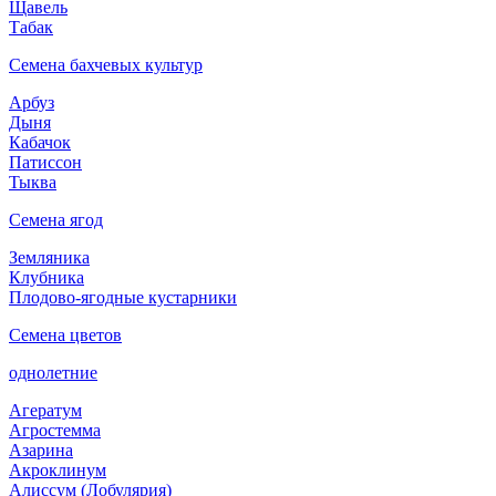
Щавель
Табак
Семена бахчевых культур
Арбуз
Дыня
Кабачок
Патиссон
Тыква
Семена ягод
Земляника
Клубника
Плодово-ягодные кустарники
Семена цветов
однолетние
Агератум
Агростемма
Азарина
Акроклинум
Алиссум (Лобулярия)