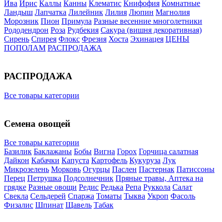
Ива
Ирис
Каллы
Канны
Клематис
Книфофия
Комнатные
Ландыш
Лапчатка
Лилейник
Лилия
Люпин
Магнолия
Морозник
Пион
Примула
Разные весенние многолетники
Рододендрон
Роза
Рудбекия
Сакура (вишня декоративная)
Сирень
Спирея
Флокс
Фрезия
Хоста
Эхинацея
ЦЕНЫ
ПОПОЛАМ
РАСПРОДАЖА
РАСПРОДАЖА
Все товары категории
Семена овощей
Все товары категории
Базилик
Баклажаны
Бобы
Вигна
Горох
Горчица салатная
Дайкон
Кабачки
Капуста
Картофель
Кукуруза
Лук
Микрозелень
Морковь
Огурцы
Паслен
Пастернак
Патиссоны
Перец
Петрушка
Подсолнечник
Пряные травы, Аптека на
грядке
Разные овощи
Редис
Редька
Репа
Руккола
Салат
Свекла
Сельдерей
Спаржа
Томаты
Тыква
Укроп
Фасоль
Физалис
Шпинат
Щавель
Табак