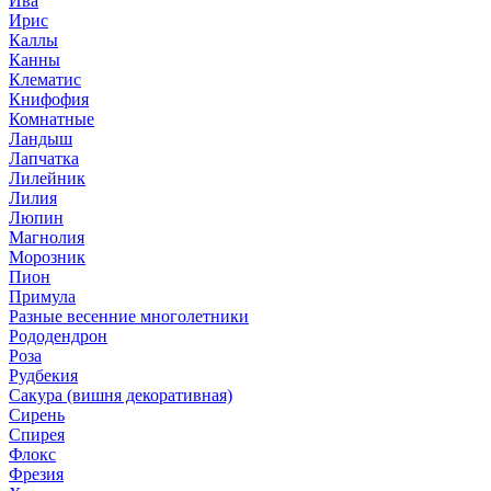
Ива
Ирис
Каллы
Канны
Клематис
Книфофия
Комнатные
Ландыш
Лапчатка
Лилейник
Лилия
Люпин
Магнолия
Морозник
Пион
Примула
Разные весенние многолетники
Рододендрон
Роза
Рудбекия
Сакура (вишня декоративная)
Сирень
Спирея
Флокс
Фрезия