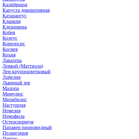
Калибрахоа
Капуста декоративная
Катарантус
Кларкия
Клещевина
Кобея
Колеус
Кореопсис
Космея
Кохия
Лаватера
Левкой (Маттиола)
Лен крупноцветковый
Лобелия
Львиный зев
Малопа
Мимулюс
Мирабилис
Настурция
Немезия
Немофила
Остеоспермум
Папавер пионовидный
Пеларгония
Пентас