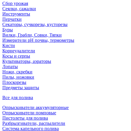
Сбор урожая
Сеялки, сажалки
Инструменты
Перчатки
Секаторы, сучкорезы, кусторезы
Буры
Вилки, Грабли, Совки, Тяпки
Измерители pH почвы, термометры
Кисти
Корнеудалители
Косы и серпы
Культиваторы, аэраторы
Лопаты
Ножи, скребки
Пилы, ножовки
Плоскорезы
Предметы защиты
Все для полива
Опрыскиватели аккумуляторные
Опрыскиватели помповые
Пистолеты для полива
Разбрызгиватели, распылители
Система капельного полива