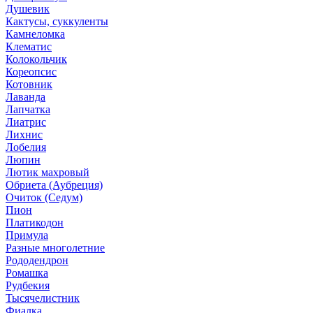
Душевик
Кактусы, суккуленты
Камнеломка
Клематис
Колокольчик
Кореопсис
Котовник
Лаванда
Лапчатка
Лиатрис
Лихнис
Лобелия
Люпин
Лютик махровый
Обриета (Аубреция)
Очиток (Седум)
Пион
Платикодон
Примула
Разные многолетние
Рододендрон
Ромашка
Рудбекия
Тысячелистник
Фиалка