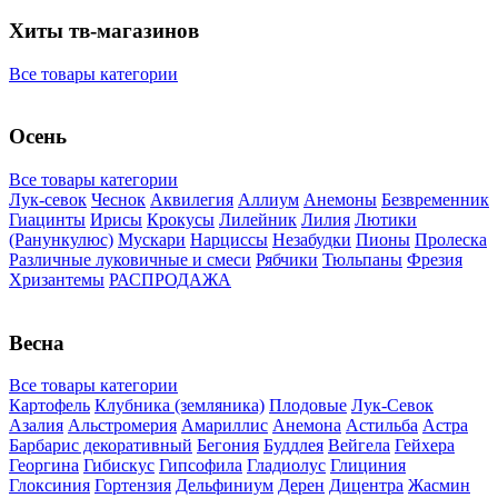
Хиты тв-магазинов
Все товары категории
Осень
Все товары категории
Лук-севок
Чеснок
Аквилегия
Аллиум
Анемоны
Безвременник
Гиацинты
Ирисы
Крокусы
Лилейник
Лилия
Лютики
(Ранункулюс)
Мускари
Нарцисcы
Незабудки
Пионы
Пролеска
Различные луковичные и смеси
Рябчики
Тюльпаны
Фрезия
Хризантемы
РАСПРОДАЖА
Весна
Все товары категории
Картофель
Клубника (земляника)
Плодовые
Лук-Севок
Азалия
Альстромерия
Амариллис
Анемона
Астильба
Астра
Барбарис декоративный
Бегония
Буддлея
Вейгела
Гейхера
Георгина
Гибискус
Гипсофила
Гладиолус
Глициния
Глоксиния
Гортензия
Дельфиниум
Дерен
Дицентра
Жасмин