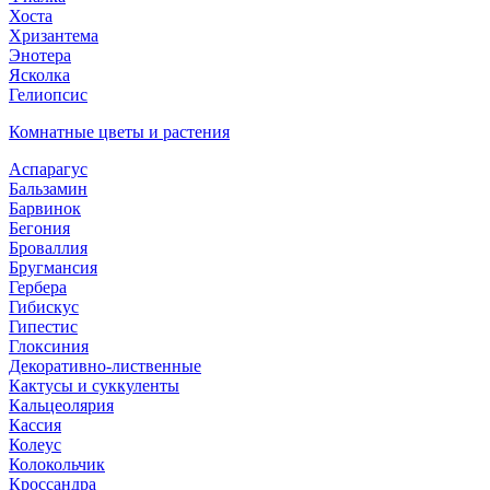
Хоста
Хризантема
Энотера
Ясколка
Гелиопсис
Комнатные цветы и растения
Аспарагус
Бальзамин
Барвинок
Бегония
Броваллия
Бругмансия
Гербера
Гибискус
Гипестис
Глоксиния
Декоративно-лиственные
Кактусы и суккуленты
Кальцеолярия
Кассия
Колеус
Колокольчик
Кроссандра