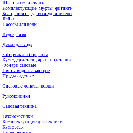
Шланги поливочные
Комплектующие, муфты, фитинги
Брандспойты, удочки-удлинители
Лейки
Насосы для воды
Ведра, тазы
Декор для сада
Заборчики и бордюры
Кустодержатели, арки, подставки
Фонари садовые
Цветы водоплавающие
Пруды садовые
Снеговые лопаты, ковши
Рукомойники
Садовая техника
Газонокосилки
Комплектующие для техники
Кусторезы
Пилы цепные