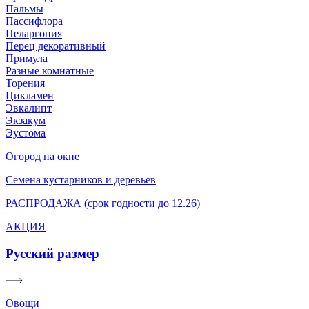
Пальмы
Пассифлора
Пеларгония
Перец декоративный
Примула
Разные комнатные
Торения
Цикламен
Эвкалипт
Экзакум
Эустома
Огород на окне
Семена кустарников и деревьев
РАСПРОДАЖА (срок годности до 12.26)
АКЦИЯ
Русский размер
Овощи