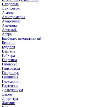
Плодовые
Лук-Севок
Азалия
Альстромерия
Амариллис
Анемона
Астильба
Астра
Барбарис декоративный
Бегония
Буддлея
Вейгела
Гейхера
Георгина
Гибискус
Гипсофила
Гладиолус
Глициния
Глоксиния
Гортензия
Дельфиниум
Дерен
Дицентра
Жасмин