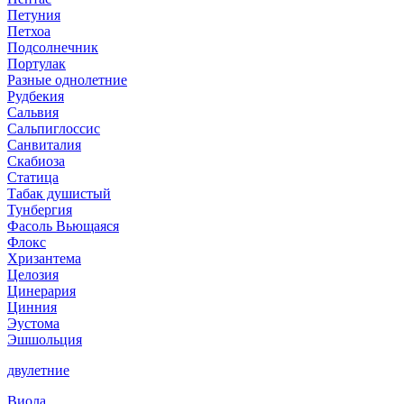
Петуния
Петхоа
Подсолнечник
Портулак
Разные однолетние
Рудбекия
Сальвия
Сальпиглоссис
Санвиталия
Скабиоза
Статица
Табак душистый
Тунбергия
Фасоль Вьющаяся
Флокс
Хризантема
Целозия
Цинерария
Цинния
Эустома
Эшшольция
двулетние
Виола