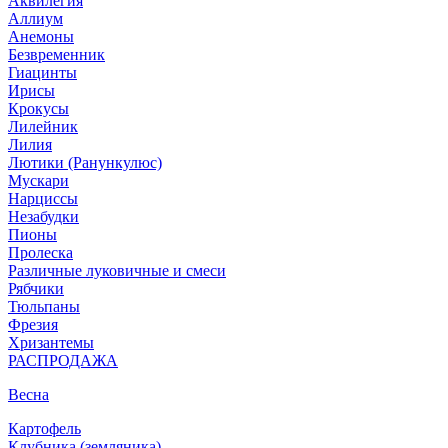
Аквилегия
Аллиум
Анемоны
Безвременник
Гиацинты
Ирисы
Крокусы
Лилейник
Лилия
Лютики (Ранункулюс)
Мускари
Нарцисcы
Незабудки
Пионы
Пролеска
Различные луковичные и смеси
Рябчики
Тюльпаны
Фрезия
Хризантемы
РАСПРОДАЖА
Весна
Картофель
Клубника (земляника)