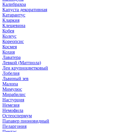
Калибрахоа
Капуста декоративная
Катарантус
Кларкия
Клещевина
Кобея
Колеус
Кореопсис
Космея
Кохия
Лаватера
Левкой (Маттиола)
Лен крупноцветковый
Лобелия
Львиный зев
Малопа
Мимулюс
Мирабилис
Настурция
Немезия
Немофила
Остеоспермум
Папавер пионовидный
Пеларгония
Пентас