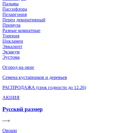
Пальмы
Пассифлора
Пеларгония
Перец декоративный
Примула
Разные комнатные
Торения
Цикламен
Эвкалипт
Экзакум
Эустома
Огород на окне
Семена кустарников и деревьев
РАСПРОДАЖА (срок годности до 12.26)
АКЦИЯ
Русский размер
Овощи