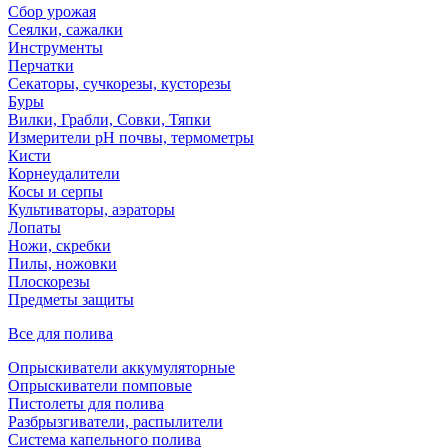
Сбор урожая
Сеялки, сажалки
Инструменты
Перчатки
Секаторы, сучкорезы, кусторезы
Буры
Вилки, Грабли, Совки, Тяпки
Измерители pH почвы, термометры
Кисти
Корнеудалители
Косы и серпы
Культиваторы, аэраторы
Лопаты
Ножи, скребки
Пилы, ножовки
Плоскорезы
Предметы защиты
Все для полива
Опрыскиватели аккумуляторные
Опрыскиватели помповые
Пистолеты для полива
Разбрызгиватели, распылители
Система капельного полива