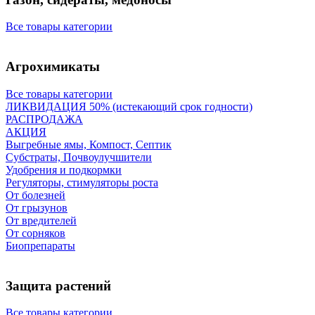
Все товары категории
Агрохимикаты
Все товары категории
ЛИКВИДАЦИЯ 50% (истекающий срок годности)
РАСПРОДАЖА
АКЦИЯ
Выгребные ямы, Компост, Септик
Субстраты, Почвоулучшители
Удобрения и подкормки
Регуляторы, стимуляторы роста
От болезней
От грызунов
От вредителей
От сорняков
Биопрепараты
Защита растений
Все товары категории