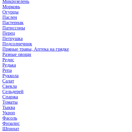
Микрозелень
Морковь
Огурцы
Паслен
Пастернак
Патиссоны
Перец
Петрушка
Подсолнечник
Пряные травы, Аптека на грядке
Разные овощи
Редис
Редька
Репа
Руккола
Салат
Свекла
Сельдерей
Спаржа
Томаты
Тыква
Укроп
Фасоль
Физалис
Шпинат