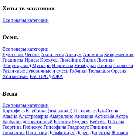
Хиты тв-магазинов
Все товары категории
Осень
Все товары категории
Лук-севок
Чеснок
Аквилегия
Аллиум
Анемоны
Безвременник
Гиацинты
Ирисы
Крокусы
Лилейник
Лилия
Лютики
(Ранункулюс)
Мускари
Нарцисcы
Незабудки
Пионы
Пролеска
Различные луковичные и смеси
Рябчики
Тюльпаны
Фрезия
Хризантемы
РАСПРОДАЖА
Весна
Все товары категории
Картофель
Клубника (земляника)
Плодовые
Лук-Севок
Азалия
Альстромерия
Амариллис
Анемона
Астильба
Астра
Барбарис декоративный
Бегония
Буддлея
Вейгела
Гейхера
Георгина
Гибискус
Гипсофила
Гладиолус
Глициния
Глоксиния
Гортензия
Дельфиниум
Дерен
Дицентра
Жасмин