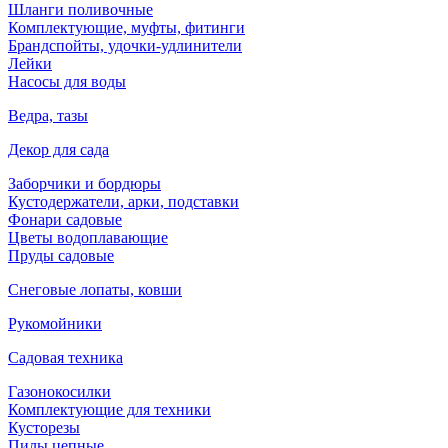
Шланги поливочные
Комплектующие, муфты, фитинги
Брандспойты, удочки-удлинители
Лейки
Насосы для воды
Ведра, тазы
Декор для сада
Заборчики и бордюры
Кустодержатели, арки, подставки
Фонари садовые
Цветы водоплавающие
Пруды садовые
Снеговые лопаты, ковши
Рукомойники
Садовая техника
Газонокосилки
Комплектующие для техники
Кусторезы
Пилы цепные