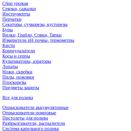
Сбор урожая
Сеялки, сажалки
Инструменты
Перчатки
Секаторы, сучкорезы, кусторезы
Буры
Вилки, Грабли, Совки, Тяпки
Измерители pH почвы, термометры
Кисти
Корнеудалители
Косы и серпы
Культиваторы, аэраторы
Лопаты
Ножи, скребки
Пилы, ножовки
Плоскорезы
Предметы защиты
Все для полива
Опрыскиватели аккумуляторные
Опрыскиватели помповые
Пистолеты для полива
Разбрызгиватели, распылители
Система капельного полива