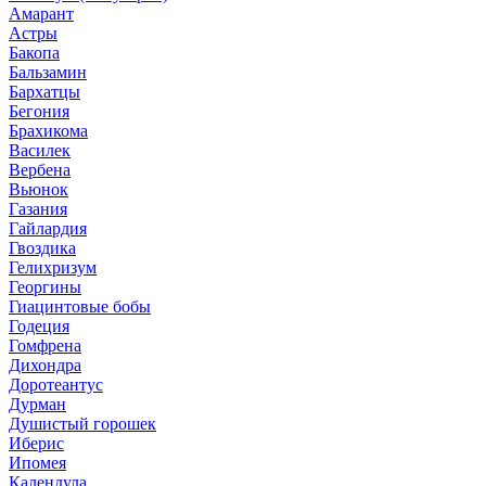
Амарант
Астры
Бакопа
Бальзамин
Бархатцы
Бегония
Брахикома
Василек
Вербена
Вьюнок
Газания
Гайлардия
Гвоздика
Гелихризум
Георгины
Гиацинтовые бобы
Годеция
Гомфрена
Дихондра
Доротеантус
Дурман
Душистый горошек
Иберис
Ипомея
Календула