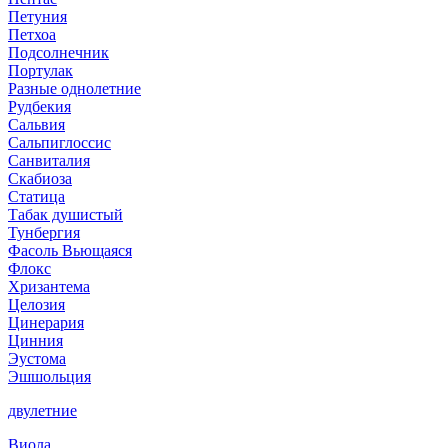
Петуния
Петхоа
Подсолнечник
Портулак
Разные однолетние
Рудбекия
Сальвия
Сальпиглоссис
Санвиталия
Скабиоза
Статица
Табак душистый
Тунбергия
Фасоль Вьющаяся
Флокс
Хризантема
Целозия
Цинерария
Цинния
Эустома
Эшшольция
двулетние
Виола