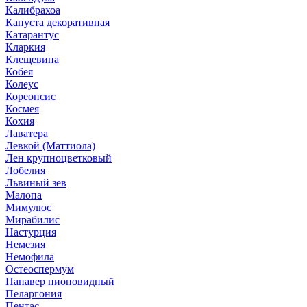
Калибрахоа
Капуста декоративная
Катарантус
Кларкия
Клещевина
Кобея
Колеус
Кореопсис
Космея
Кохия
Лаватера
Левкой (Маттиола)
Лен крупноцветковый
Лобелия
Львиный зев
Малопа
Мимулюс
Мирабилис
Настурция
Немезия
Немофила
Остеоспермум
Папавер пионовидный
Пеларгония
Пентас