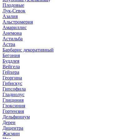
Плодовые
Лук-Севок
Азалия
Альстромерия
Амариллис
Анемона
Астильба
Астра
Барбарис декоративный
Бегония
Буддлея
Вейгела
Гейхера
Георгина
Гибискус
Гипсофила
Гладиолус
Глициния
Глоксиния
Гортензия
Дельфиниум
Дерен
Дицентра
Жасмин