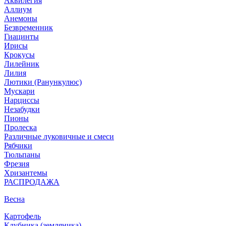
Аквилегия
Аллиум
Анемоны
Безвременник
Гиацинты
Ирисы
Крокусы
Лилейник
Лилия
Лютики (Ранункулюс)
Мускари
Нарцисcы
Незабудки
Пионы
Пролеска
Различные луковичные и смеси
Рябчики
Тюльпаны
Фрезия
Хризантемы
РАСПРОДАЖА
Весна
Картофель
Клубника (земляника)