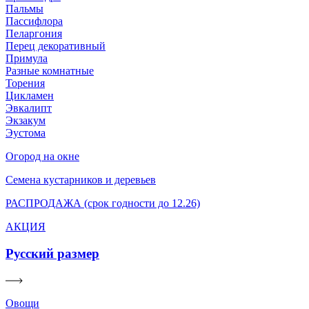
Пальмы
Пассифлора
Пеларгония
Перец декоративный
Примула
Разные комнатные
Торения
Цикламен
Эвкалипт
Экзакум
Эустома
Огород на окне
Семена кустарников и деревьев
РАСПРОДАЖА (срок годности до 12.26)
АКЦИЯ
Русский размер
Овощи