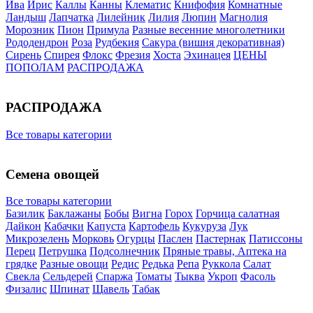
Ива
Ирис
Каллы
Канны
Клематис
Книфофия
Комнатные
Ландыш
Лапчатка
Лилейник
Лилия
Люпин
Магнолия
Морозник
Пион
Примула
Разные весенние многолетники
Рододендрон
Роза
Рудбекия
Сакура (вишня декоративная)
Сирень
Спирея
Флокс
Фрезия
Хоста
Эхинацея
ЦЕНЫ
ПОПОЛАМ
РАСПРОДАЖА
РАСПРОДАЖА
Все товары категории
Семена овощей
Все товары категории
Базилик
Баклажаны
Бобы
Вигна
Горох
Горчица салатная
Дайкон
Кабачки
Капуста
Картофель
Кукуруза
Лук
Микрозелень
Морковь
Огурцы
Паслен
Пастернак
Патиссоны
Перец
Петрушка
Подсолнечник
Пряные травы, Аптека на
грядке
Разные овощи
Редис
Редька
Репа
Руккола
Салат
Свекла
Сельдерей
Спаржа
Томаты
Тыква
Укроп
Фасоль
Физалис
Шпинат
Щавель
Табак