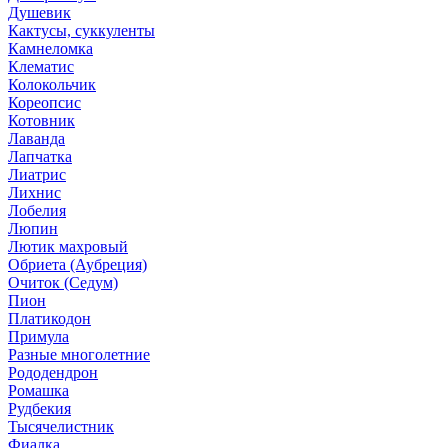
Душевик
Кактусы, суккуленты
Камнеломка
Клематис
Колокольчик
Кореопсис
Котовник
Лаванда
Лапчатка
Лиатрис
Лихнис
Лобелия
Люпин
Лютик махровый
Обриета (Аубреция)
Очиток (Седум)
Пион
Платикодон
Примула
Разные многолетние
Рододендрон
Ромашка
Рудбекия
Тысячелистник
Фиалка