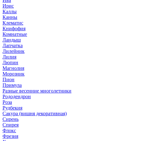
Ива
Ирис
Каллы
Канны
Клематис
Книфофия
Комнатные
Ландыш
Лапчатка
Лилейник
Лилия
Люпин
Магнолия
Морозник
Пион
Примула
Разные весенние многолетники
Рододендрон
Роза
Рудбекия
Сакура (вишня декоративная)
Сирень
Спирея
Флокс
Фрезия