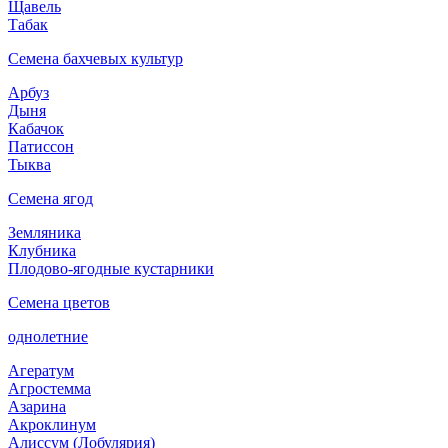
Щавель
Табак
Семена бахчевых культур
Арбуз
Дыня
Кабачок
Патиссон
Тыква
Семена ягод
Земляника
Клубника
Плодово-ягодные кустарники
Семена цветов
однолетние
Агератум
Агростемма
Азарина
Акроклинум
Алиссум (Лобулярия)