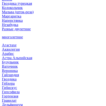
Гвоздика турецкая
Колокольчик
Мальва (шток-роза)
Маргаритка
Наперстянка
Незабудка
Разные двулетние
многолетние
Агастахе
Аквилегия
Арабис
Астра Альпийская
Бузульник
Ваточник
Вероника
Гайлардия
Гвоздика
Гейхера
Гибискус
Гипсофила
Гортензия
Гравилат
Дельфиниум