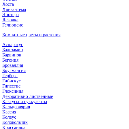
Хоста
Хризантема
Энотера
Ясколка
Гелиопсис
Комнатные цветы и растения
Аспарагус
Бальзамин
Барвинок
Бегония
Броваллия
Бругмансия
Гербера
Гибискус
Гипестис
Глоксиния
Декоративно-лиственные
Кактусы и суккуленты
Кальцеолярия
Кассия
Колеус
Колокольчик
Кроссандра