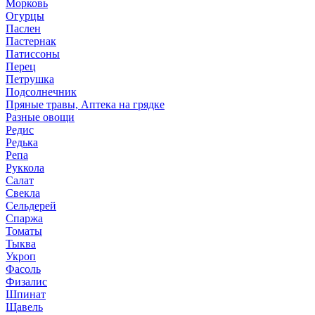
Морковь
Огурцы
Паслен
Пастернак
Патиссоны
Перец
Петрушка
Подсолнечник
Пряные травы, Аптека на грядке
Разные овощи
Редис
Редька
Репа
Руккола
Салат
Свекла
Сельдерей
Спаржа
Томаты
Тыква
Укроп
Фасоль
Физалис
Шпинат
Щавель