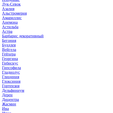
Лук-Севок
Азалия
Альстромерия
Амариллис
Анемона
Астильба
Астра
Барбарис декоративный
Бегония
Буддлея
Вейгела
Гейхера
Георгина
Гибискус
Гипсофила
Гладиолус
Глициния
Глоксиния
Гортензия
Дельфиниум
Дерен
Дицентра
Жасмин
Ива