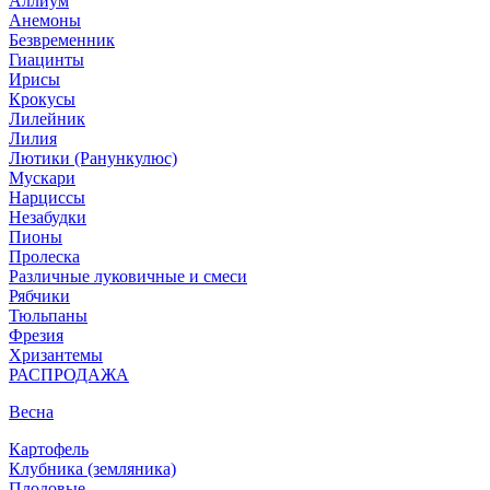
Аллиум
Анемоны
Безвременник
Гиацинты
Ирисы
Крокусы
Лилейник
Лилия
Лютики (Ранункулюс)
Мускари
Нарцисcы
Незабудки
Пионы
Пролеска
Различные луковичные и смеси
Рябчики
Тюльпаны
Фрезия
Хризантемы
РАСПРОДАЖА
Весна
Картофель
Клубника (земляника)
Плодовые