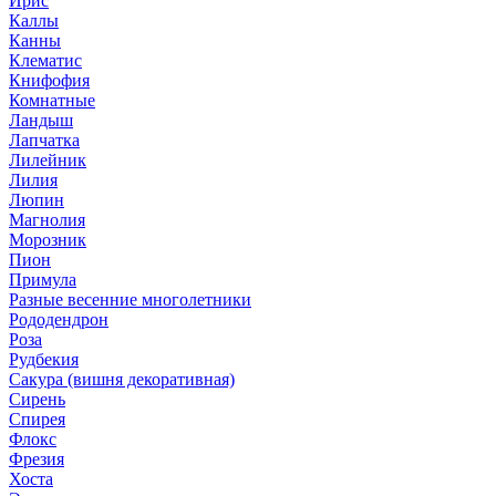
Ирис
Каллы
Канны
Клематис
Книфофия
Комнатные
Ландыш
Лапчатка
Лилейник
Лилия
Люпин
Магнолия
Морозник
Пион
Примула
Разные весенние многолетники
Рододендрон
Роза
Рудбекия
Сакура (вишня декоративная)
Сирень
Спирея
Флокс
Фрезия
Хоста