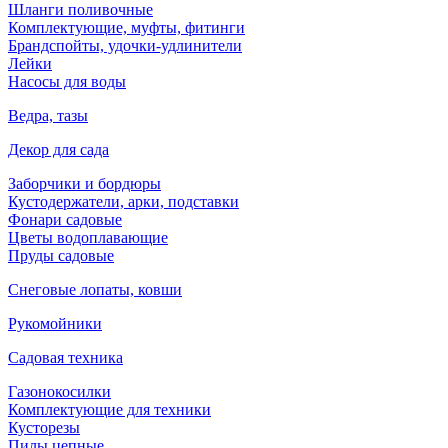
Шланги поливочные
Комплектующие, муфты, фитинги
Брандспойты, удочки-удлинители
Лейки
Насосы для воды
Ведра, тазы
Декор для сада
Заборчики и бордюры
Кустодержатели, арки, подставки
Фонари садовые
Цветы водоплавающие
Пруды садовые
Снеговые лопаты, ковши
Рукомойники
Садовая техника
Газонокосилки
Комплектующие для техники
Кусторезы
Пилы цепные