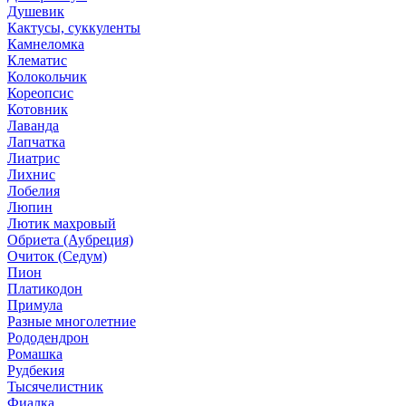
Душевик
Кактусы, суккуленты
Камнеломка
Клематис
Колокольчик
Кореопсис
Котовник
Лаванда
Лапчатка
Лиатрис
Лихнис
Лобелия
Люпин
Лютик махровый
Обриета (Аубреция)
Очиток (Седум)
Пион
Платикодон
Примула
Разные многолетние
Рододендрон
Ромашка
Рудбекия
Тысячелистник
Фиалка