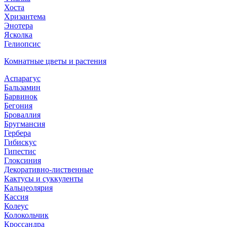
Хоста
Хризантема
Энотера
Ясколка
Гелиопсис
Комнатные цветы и растения
Аспарагус
Бальзамин
Барвинок
Бегония
Броваллия
Бругмансия
Гербера
Гибискус
Гипестис
Глоксиния
Декоративно-лиственные
Кактусы и суккуленты
Кальцеолярия
Кассия
Колеус
Колокольчик
Кроссандра