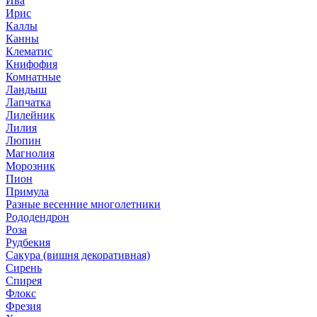
Ива
Ирис
Каллы
Канны
Клематис
Книфофия
Комнатные
Ландыш
Лапчатка
Лилейник
Лилия
Люпин
Магнолия
Морозник
Пион
Примула
Разные весенние многолетники
Рододендрон
Роза
Рудбекия
Сакура (вишня декоративная)
Сирень
Спирея
Флокс
Фрезия