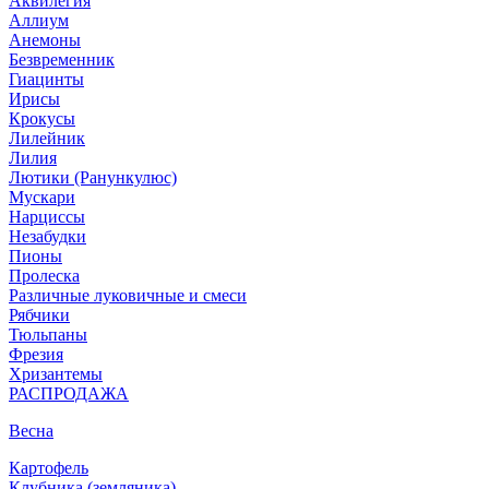
Аквилегия
Аллиум
Анемоны
Безвременник
Гиацинты
Ирисы
Крокусы
Лилейник
Лилия
Лютики (Ранункулюс)
Мускари
Нарцисcы
Незабудки
Пионы
Пролеска
Различные луковичные и смеси
Рябчики
Тюльпаны
Фрезия
Хризантемы
РАСПРОДАЖА
Весна
Картофель
Клубника (земляника)