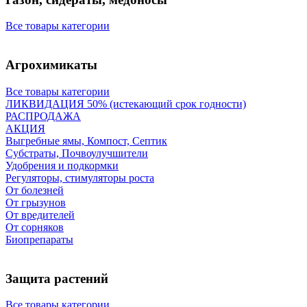
Все товары категории
Агрохимикаты
Все товары категории
ЛИКВИДАЦИЯ 50% (истекающий срок годности)
РАСПРОДАЖА
АКЦИЯ
Выгребные ямы, Компост, Септик
Субстраты, Почвоулучшители
Удобрения и подкормки
Регуляторы, стимуляторы роста
От болезней
От грызунов
От вредителей
От сорняков
Биопрепараты
Защита растений
Все товары категории