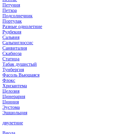
Петуния
Петхоа
Подсолнечник
Портулак
Разные однолетние
Рудбекия
Сальвия
Сальпиглоссис
Санвиталия
Скабиоза
Статица
Табак душистый
Тунбергия
Фасоль Вьющаяся
Флокс
Хризантема
Целозия
Цинерария
Цинния
Эустома
Эшшольция
двулетние
Виола