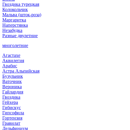
Гвоздика турецкая
Колокольчик
Мальва (шток-роза)
Маргаритка
Наперстянка
Незабудка
Разные двулетние
многолетние
Агастахе
Аквилегия
Арабис
Астра Альпийская
Бузульник
Ваточник
Вероника
Гайлардия
Гвоздика
Гейхера
Гибискус
Гипсофила
Гортензия
Гравилат
Дельфиниум