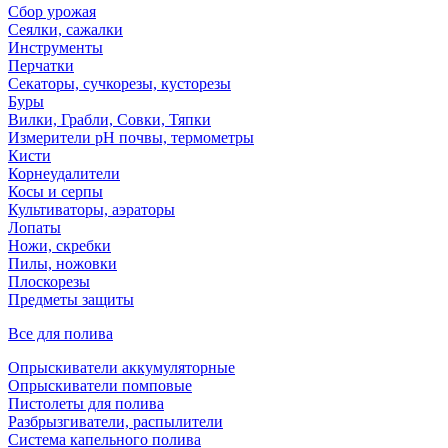
Сбор урожая
Сеялки, сажалки
Инструменты
Перчатки
Секаторы, сучкорезы, кусторезы
Буры
Вилки, Грабли, Совки, Тяпки
Измерители pH почвы, термометры
Кисти
Корнеудалители
Косы и серпы
Культиваторы, аэраторы
Лопаты
Ножи, скребки
Пилы, ножовки
Плоскорезы
Предметы защиты
Все для полива
Опрыскиватели аккумуляторные
Опрыскиватели помповые
Пистолеты для полива
Разбрызгиватели, распылители
Система капельного полива