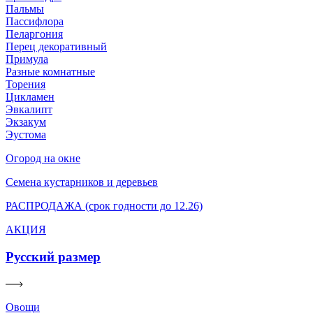
Пальмы
Пассифлора
Пеларгония
Перец декоративный
Примула
Разные комнатные
Торения
Цикламен
Эвкалипт
Экзакум
Эустома
Огород на окне
Семена кустарников и деревьев
РАСПРОДАЖА (срок годности до 12.26)
АКЦИЯ
Русский размер
Овощи