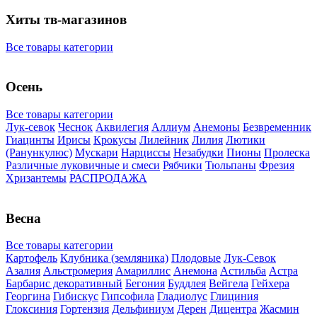
Хиты тв-магазинов
Все товары категории
Осень
Все товары категории
Лук-севок
Чеснок
Аквилегия
Аллиум
Анемоны
Безвременник
Гиацинты
Ирисы
Крокусы
Лилейник
Лилия
Лютики
(Ранункулюс)
Мускари
Нарцисcы
Незабудки
Пионы
Пролеска
Различные луковичные и смеси
Рябчики
Тюльпаны
Фрезия
Хризантемы
РАСПРОДАЖА
Весна
Все товары категории
Картофель
Клубника (земляника)
Плодовые
Лук-Севок
Азалия
Альстромерия
Амариллис
Анемона
Астильба
Астра
Барбарис декоративный
Бегония
Буддлея
Вейгела
Гейхера
Георгина
Гибискус
Гипсофила
Гладиолус
Глициния
Глоксиния
Гортензия
Дельфиниум
Дерен
Дицентра
Жасмин