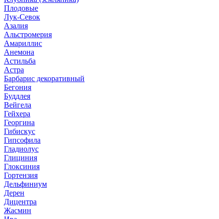
Плодовые
Лук-Севок
Азалия
Альстромерия
Амариллис
Анемона
Астильба
Астра
Барбарис декоративный
Бегония
Буддлея
Вейгела
Гейхера
Георгина
Гибискус
Гипсофила
Гладиолус
Глициния
Глоксиния
Гортензия
Дельфиниум
Дерен
Дицентра
Жасмин