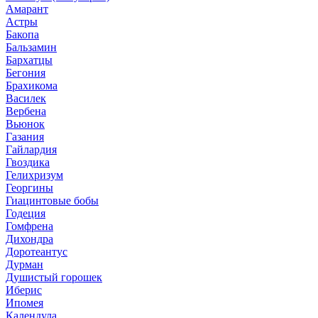
Амарант
Астры
Бакопа
Бальзамин
Бархатцы
Бегония
Брахикома
Василек
Вербена
Вьюнок
Газания
Гайлардия
Гвоздика
Гелихризум
Георгины
Гиацинтовые бобы
Годеция
Гомфрена
Дихондра
Доротеантус
Дурман
Душистый горошек
Иберис
Ипомея
Календула