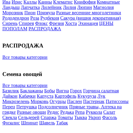
Ива
Ирис
Каллы
Канны
Клематис
Книфофия
Комнатные
Ландыш
Лапчатка
Лилейник
Лилия
Люпин
Магнолия
Морозник
Пион
Примула
Разные весенние многолетники
Рододендрон
Роза
Рудбекия
Сакура (вишня декоративная)
Сирень
Спирея
Флокс
Фрезия
Хоста
Эхинацея
ЦЕНЫ
ПОПОЛАМ
РАСПРОДАЖА
РАСПРОДАЖА
Все товары категории
Семена овощей
Все товары категории
Базилик
Баклажаны
Бобы
Вигна
Горох
Горчица салатная
Дайкон
Кабачки
Капуста
Картофель
Кукуруза
Лук
Микрозелень
Морковь
Огурцы
Паслен
Пастернак
Патиссоны
Перец
Петрушка
Подсолнечник
Пряные травы, Аптека на
грядке
Разные овощи
Редис
Редька
Репа
Руккола
Салат
Свекла
Сельдерей
Спаржа
Томаты
Тыква
Укроп
Фасоль
Физалис
Шпинат
Щавель
Табак