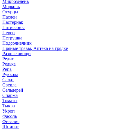
Микрозелень
Морковь
Огурцы
Паслен
Пастернак
Патиссоны
Перец
Петрушка
Подсолнечник
Пряные травы, Аптека на грядке
Разные овощи
Редис
Редька
Репа
Руккола
Салат
Свекла
Сельдерей
Спаржа
Томаты
Тыква
Укроп
Фасоль
Физалис
Шпинат