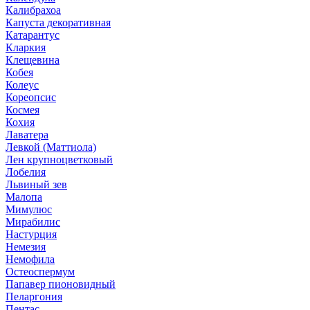
Калибрахоа
Капуста декоративная
Катарантус
Кларкия
Клещевина
Кобея
Колеус
Кореопсис
Космея
Кохия
Лаватера
Левкой (Маттиола)
Лен крупноцветковый
Лобелия
Львиный зев
Малопа
Мимулюс
Мирабилис
Настурция
Немезия
Немофила
Остеоспермум
Папавер пионовидный
Пеларгония
Пентас