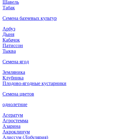
Щавель
Табак
Семена бахчевых культур
Арбуз
Дыня
Кабачок
Патиссон
Тыква
Семена ягод
Земляника
Клубника
Плодово-ягодные кустарники
Семена цветов
однолетние
Агератум
Агростемма
Азарина
Акроклинум
Алиссум (Лобулярия)