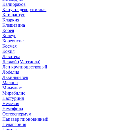
Калибрахоа
Капуста декоративная
Катарантус
Кларкия
Клещевина
Кобея
Колеус
Кореопсис
Космея
Кохия
Лаватера
Левкой (Маттиола)
Лен крупноцветковый
Лобелия
Львиный зев
Малопа
Мимулюс
Мирабилис
Настурция
Немезия
Немофила
Остеоспермум
Папавер пионовидный
Пеларгония
Пентас