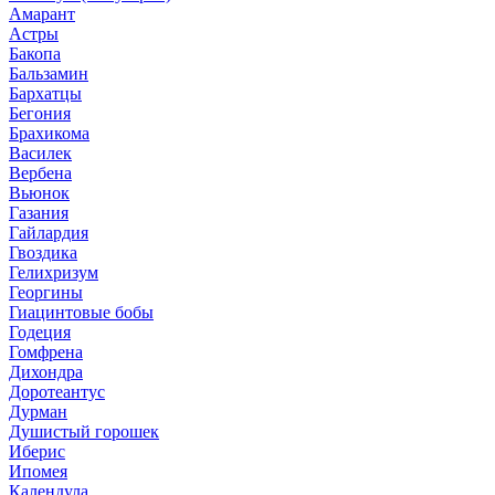
Амарант
Астры
Бакопа
Бальзамин
Бархатцы
Бегония
Брахикома
Василек
Вербена
Вьюнок
Газания
Гайлардия
Гвоздика
Гелихризум
Георгины
Гиацинтовые бобы
Годеция
Гомфрена
Дихондра
Доротеантус
Дурман
Душистый горошек
Иберис
Ипомея
Календула