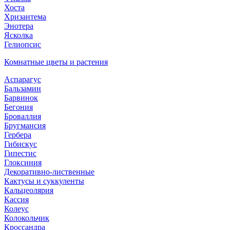
Хоста
Хризантема
Энотера
Ясколка
Гелиопсис
Комнатные цветы и растения
Аспарагус
Бальзамин
Барвинок
Бегония
Броваллия
Бругмансия
Гербера
Гибискус
Гипестис
Глоксиния
Декоративно-лиственные
Кактусы и суккуленты
Кальцеолярия
Кассия
Колеус
Колокольчик
Кроссандра