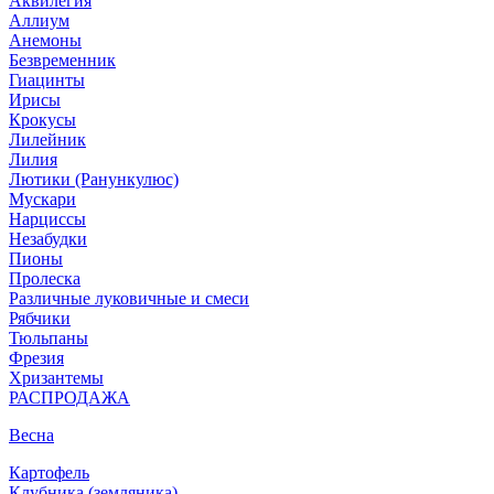
Аквилегия
Аллиум
Анемоны
Безвременник
Гиацинты
Ирисы
Крокусы
Лилейник
Лилия
Лютики (Ранункулюс)
Мускари
Нарцисcы
Незабудки
Пионы
Пролеска
Различные луковичные и смеси
Рябчики
Тюльпаны
Фрезия
Хризантемы
РАСПРОДАЖА
Весна
Картофель
Клубника (земляника)