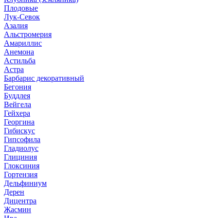
Плодовые
Лук-Севок
Азалия
Альстромерия
Амариллис
Анемона
Астильба
Астра
Барбарис декоративный
Бегония
Буддлея
Вейгела
Гейхера
Георгина
Гибискус
Гипсофила
Гладиолус
Глициния
Глоксиния
Гортензия
Дельфиниум
Дерен
Дицентра
Жасмин