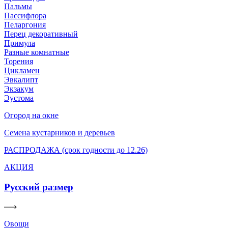
Пальмы
Пассифлора
Пеларгония
Перец декоративный
Примула
Разные комнатные
Торения
Цикламен
Эвкалипт
Экзакум
Эустома
Огород на окне
Семена кустарников и деревьев
РАСПРОДАЖА (срок годности до 12.26)
АКЦИЯ
Русский размер
Овощи