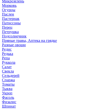
Микрозелень
Морковь
Огурцы
Паслен
Пастернак
Патиссоны
Перец
Петрушка
Подсолнечник
Пряные травы, Аптека на грядке
Разные овощи
Редис
Редька
Репа
Руккола
Салат
Свекла
Сельдерей
Спаржа
Томаты
Тыква
Укроп
Фасоль
Физалис
Шпинат