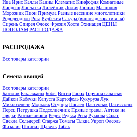
Ива
Ирис
Каллы
Канны
Клематис
Книфофия
Комнатные
Ландыш
Лапчатка
Лилейник
Лилия
Люпин
Магнолия
Морозник
Пион
Примула
Разные весенние многолетники
Рододендрон
Роза
Рудбекия
Сакура (вишня декоративная)
Сирень
Спирея
Флокс
Фрезия
Хоста
Эхинацея
ЦЕНЫ
ПОПОЛАМ
РАСПРОДАЖА
РАСПРОДАЖА
Все товары категории
Семена овощей
Все товары категории
Базилик
Баклажаны
Бобы
Вигна
Горох
Горчица салатная
Дайкон
Кабачки
Капуста
Картофель
Кукуруза
Лук
Микрозелень
Морковь
Огурцы
Паслен
Пастернак
Патиссоны
Перец
Петрушка
Подсолнечник
Пряные травы, Аптека на
грядке
Разные овощи
Редис
Редька
Репа
Руккола
Салат
Свекла
Сельдерей
Спаржа
Томаты
Тыква
Укроп
Фасоль
Физалис
Шпинат
Щавель
Табак