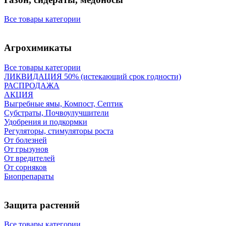
Все товары категории
Агрохимикаты
Все товары категории
ЛИКВИДАЦИЯ 50% (истекающий срок годности)
РАСПРОДАЖА
АКЦИЯ
Выгребные ямы, Компост, Септик
Субстраты, Почвоулучшители
Удобрения и подкормки
Регуляторы, стимуляторы роста
От болезней
От грызунов
От вредителей
От сорняков
Биопрепараты
Защита растений
Все товары категории