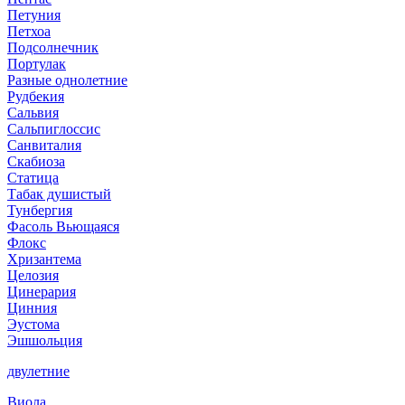
Петуния
Петхоа
Подсолнечник
Портулак
Разные однолетние
Рудбекия
Сальвия
Сальпиглоссис
Санвиталия
Скабиоза
Статица
Табак душистый
Тунбергия
Фасоль Вьющаяся
Флокс
Хризантема
Целозия
Цинерария
Цинния
Эустома
Эшшольция
двулетние
Виола