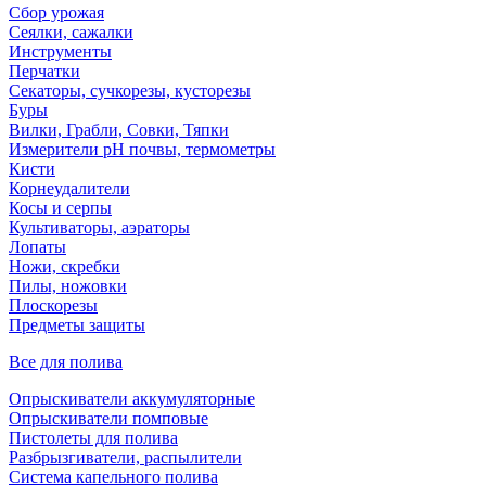
Сбор урожая
Сеялки, сажалки
Инструменты
Перчатки
Секаторы, сучкорезы, кусторезы
Буры
Вилки, Грабли, Совки, Тяпки
Измерители pH почвы, термометры
Кисти
Корнеудалители
Косы и серпы
Культиваторы, аэраторы
Лопаты
Ножи, скребки
Пилы, ножовки
Плоскорезы
Предметы защиты
Все для полива
Опрыскиватели аккумуляторные
Опрыскиватели помповые
Пистолеты для полива
Разбрызгиватели, распылители
Система капельного полива