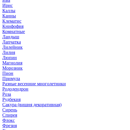
Ива
Ирис
Каллы
Канны
Клематис
Книфофия
Комнатные
Ландыш
Лапчатка
Лилейник
Лилия
Люпин
Магнолия
Морозник
Пион
Примула
Разные весенние многолетники
Рододендрон
Роза
Рудбекия
Сакура (вишня декоративная)
Сирень
Спирея
Флокс
Фрезия