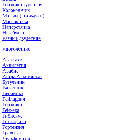
Гвоздика турецкая
Колокольчик
Мальва (шток-роза)
Маргаритка
Наперстянка
Незабудка
Разные двулетние
многолетние
Агастахе
Аквилегия
Арабис
Астра Альпийская
Бузульник
Ваточник
Вероника
Гайлардия
Гвоздика
Гейхера
Гибискус
Гипсофила
Гортензия
Гравилат
Дельфиниум