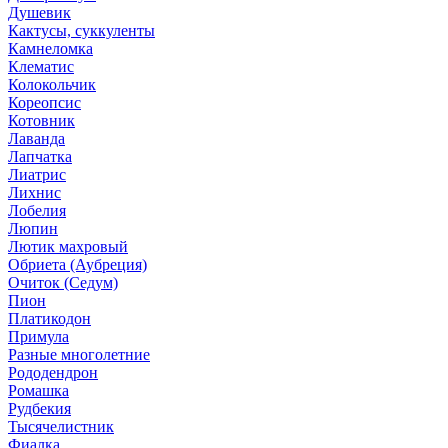
Душевик
Кактусы, суккуленты
Камнеломка
Клематис
Колокольчик
Кореопсис
Котовник
Лаванда
Лапчатка
Лиатрис
Лихнис
Лобелия
Люпин
Лютик махровый
Обриета (Аубреция)
Очиток (Седум)
Пион
Платикодон
Примула
Разные многолетние
Рододендрон
Ромашка
Рудбекия
Тысячелистник
Фиалка