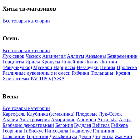
Хиты тв-магазинов
Все товары категории
Осень
Все товары категории
Лук-севок
Чеснок
Аквилегия
Аллиум
Анемоны
Безвременник
Гиацинты
Ирисы
Крокусы
Лилейник
Лилия
Лютики
(Ранункулюс)
Мускари
Нарцисcы
Незабудки
Пионы
Пролеска
Различные луковичные и смеси
Рябчики
Тюльпаны
Фрезия
Хризантемы
РАСПРОДАЖА
Весна
Все товары категории
Картофель
Клубника (земляника)
Плодовые
Лук-Севок
Азалия
Альстромерия
Амариллис
Анемона
Астильба
Астра
Барбарис декоративный
Бегония
Буддлея
Вейгела
Гейхера
Георгина
Гибискус
Гипсофила
Гладиолус
Глициния
Глоксиния
Гортензия
Дельфиниум
Дерен
Дицентра
Жасмин