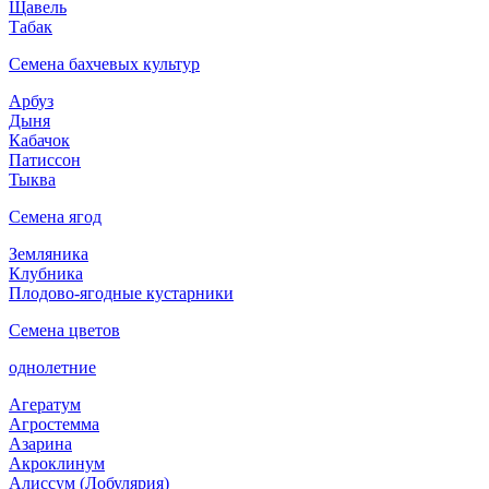
Щавель
Табак
Семена бахчевых культур
Арбуз
Дыня
Кабачок
Патиссон
Тыква
Семена ягод
Земляника
Клубника
Плодово-ягодные кустарники
Семена цветов
однолетние
Агератум
Агростемма
Азарина
Акроклинум
Алиссум (Лобулярия)