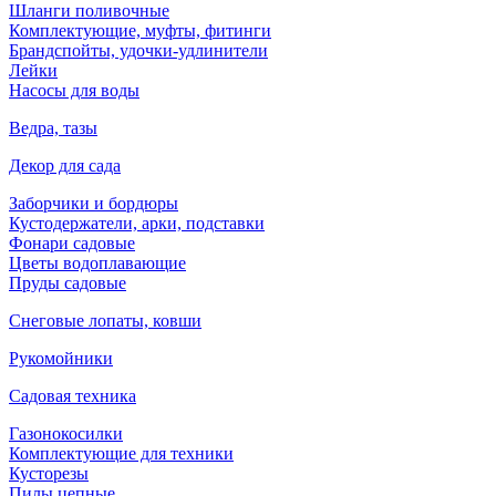
Шланги поливочные
Комплектующие, муфты, фитинги
Брандспойты, удочки-удлинители
Лейки
Насосы для воды
Ведра, тазы
Декор для сада
Заборчики и бордюры
Кустодержатели, арки, подставки
Фонари садовые
Цветы водоплавающие
Пруды садовые
Снеговые лопаты, ковши
Рукомойники
Садовая техника
Газонокосилки
Комплектующие для техники
Кусторезы
Пилы цепные