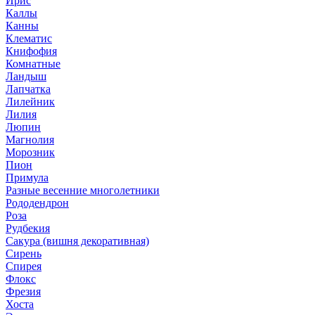
Ирис
Каллы
Канны
Клематис
Книфофия
Комнатные
Ландыш
Лапчатка
Лилейник
Лилия
Люпин
Магнолия
Морозник
Пион
Примула
Разные весенние многолетники
Рододендрон
Роза
Рудбекия
Сакура (вишня декоративная)
Сирень
Спирея
Флокс
Фрезия
Хоста