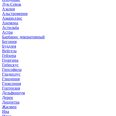
Лук-Севок
Азалия
Альстромерия
Амариллис
Анемона
Астильба
Астра
Барбарис декоративный
Бегония
Буддлея
Вейгела
Гейхера
Георгина
Гибискус
Гипсофила
Гладиолус
Глициния
Глоксиния
Гортензия
Дельфиниум
Дерен
Дицентра
Жасмин
Ива