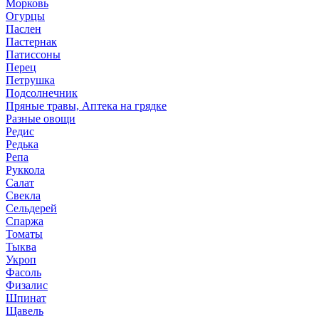
Морковь
Огурцы
Паслен
Пастернак
Патиссоны
Перец
Петрушка
Подсолнечник
Пряные травы, Аптека на грядке
Разные овощи
Редис
Редька
Репа
Руккола
Салат
Свекла
Сельдерей
Спаржа
Томаты
Тыква
Укроп
Фасоль
Физалис
Шпинат
Щавель