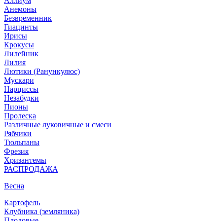
Аллиум
Анемоны
Безвременник
Гиацинты
Ирисы
Крокусы
Лилейник
Лилия
Лютики (Ранункулюс)
Мускари
Нарцисcы
Незабудки
Пионы
Пролеска
Различные луковичные и смеси
Рябчики
Тюльпаны
Фрезия
Хризантемы
РАСПРОДАЖА
Весна
Картофель
Клубника (земляника)
Плодовые