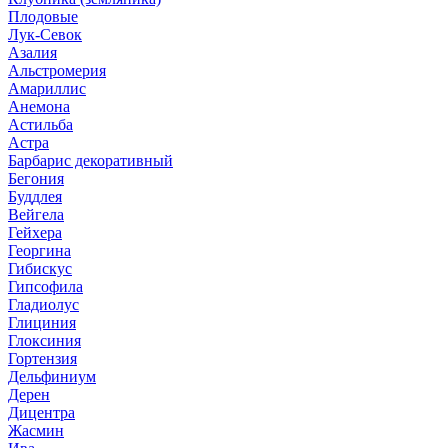
Плодовые
Лук-Севок
Азалия
Альстромерия
Амариллис
Анемона
Астильба
Астра
Барбарис декоративный
Бегония
Буддлея
Вейгела
Гейхера
Георгина
Гибискус
Гипсофила
Гладиолус
Глициния
Глоксиния
Гортензия
Дельфиниум
Дерен
Дицентра
Жасмин