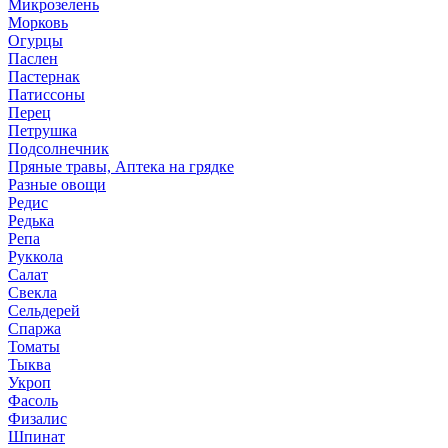
Микрозелень
Морковь
Огурцы
Паслен
Пастернак
Патиссоны
Перец
Петрушка
Подсолнечник
Пряные травы, Аптека на грядке
Разные овощи
Редис
Редька
Репа
Руккола
Салат
Свекла
Сельдерей
Спаржа
Томаты
Тыква
Укроп
Фасоль
Физалис
Шпинат