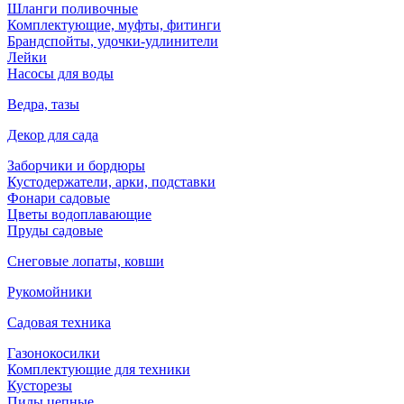
Шланги поливочные
Комплектующие, муфты, фитинги
Брандспойты, удочки-удлинители
Лейки
Насосы для воды
Ведра, тазы
Декор для сада
Заборчики и бордюры
Кустодержатели, арки, подставки
Фонари садовые
Цветы водоплавающие
Пруды садовые
Снеговые лопаты, ковши
Рукомойники
Садовая техника
Газонокосилки
Комплектующие для техники
Кусторезы
Пилы цепные