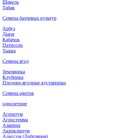
Щавель
Табак
Семена бахчевых культур
Арбуз
Дыня
Кабачок
Патиссон
Тыква
Семена ягод
Земляника
Клубника
Плодово-ягодные кустарники
Семена цветов
однолетние
Агератум
Агростемма
Азарина
Акроклинум
Алиссум (Лобулярия)