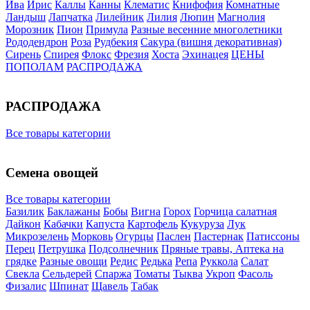
Ива
Ирис
Каллы
Канны
Клематис
Книфофия
Комнатные
Ландыш
Лапчатка
Лилейник
Лилия
Люпин
Магнолия
Морозник
Пион
Примула
Разные весенние многолетники
Рододендрон
Роза
Рудбекия
Сакура (вишня декоративная)
Сирень
Спирея
Флокс
Фрезия
Хоста
Эхинацея
ЦЕНЫ
ПОПОЛАМ
РАСПРОДАЖА
РАСПРОДАЖА
Все товары категории
Семена овощей
Все товары категории
Базилик
Баклажаны
Бобы
Вигна
Горох
Горчица салатная
Дайкон
Кабачки
Капуста
Картофель
Кукуруза
Лук
Микрозелень
Морковь
Огурцы
Паслен
Пастернак
Патиссоны
Перец
Петрушка
Подсолнечник
Пряные травы, Аптека на
грядке
Разные овощи
Редис
Редька
Репа
Руккола
Салат
Свекла
Сельдерей
Спаржа
Томаты
Тыква
Укроп
Фасоль
Физалис
Шпинат
Щавель
Табак