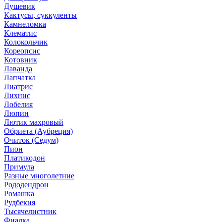
Душевик
Кактусы, суккуленты
Камнеломка
Клематис
Колокольчик
Кореопсис
Котовник
Лаванда
Лапчатка
Лиатрис
Лихнис
Лобелия
Люпин
Лютик махровый
Обриета (Аубреция)
Очиток (Седум)
Пион
Платикодон
Примула
Разные многолетние
Рододендрон
Ромашка
Рудбекия
Тысячелистник
Фиалка