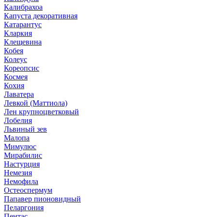
Калибрахоа
Капуста декоративная
Катарантус
Кларкия
Клещевина
Кобея
Колеус
Кореопсис
Космея
Кохия
Лаватера
Левкой (Маттиола)
Лен крупноцветковый
Лобелия
Львиный зев
Малопа
Мимулюс
Мирабилис
Настурция
Немезия
Немофила
Остеоспермум
Папавер пионовидный
Пеларгония
Пентас