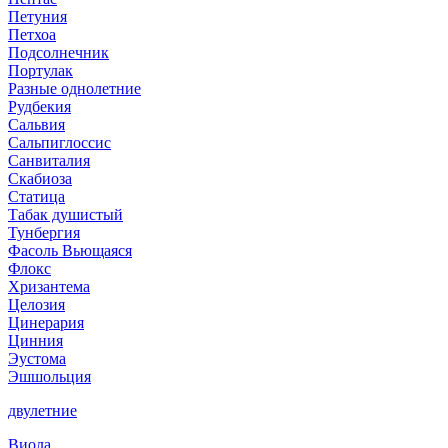
Петуния
Петхоа
Подсолнечник
Портулак
Разные однолетние
Рудбекия
Сальвия
Сальпиглоссис
Санвиталия
Скабиоза
Статица
Табак душистый
Тунбергия
Фасоль Вьющаяся
Флокс
Хризантема
Целозия
Цинерария
Цинния
Эустома
Эшшольция
двулетние
Виола