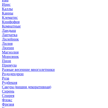
Ива
Ирис
Каллы
Канны
Клематис
Книфофия
Комнатные
Ландыш
Лапчатка
Лилейник
Лилия
Люпин
Магнолия
Морозник
Пион
Примула
Разные весенние многолетники
Рододендрон
Роза
Рудбекия
Сакура (вишня декоративная)
Сирень
Спирея
Флокс
Фрезия