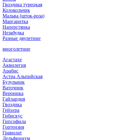
Гвоздика турецкая
Колокольчик
Мальва (шток-роза)
Маргаритка
Наперстянка
Незабудка
Разные двулетние
многолетние
Агастахе
Аквилегия
Арабис
Астра Альпийская
Бузульник
Ваточник
Вероника
Гайлардия
Гвоздика
Гейхера
Гибискус
Гипсофила
Гортензия
Гравилат
Дельфиниум