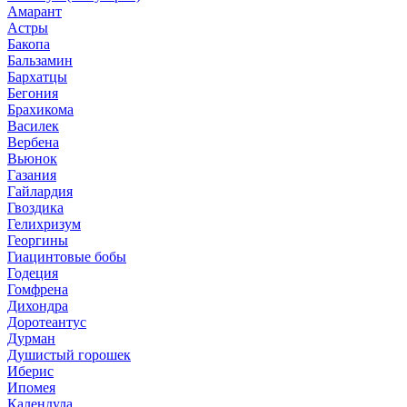
Амарант
Астры
Бакопа
Бальзамин
Бархатцы
Бегония
Брахикома
Василек
Вербена
Вьюнок
Газания
Гайлардия
Гвоздика
Гелихризум
Георгины
Гиацинтовые бобы
Годеция
Гомфрена
Дихондра
Доротеантус
Дурман
Душистый горошек
Иберис
Ипомея
Календула