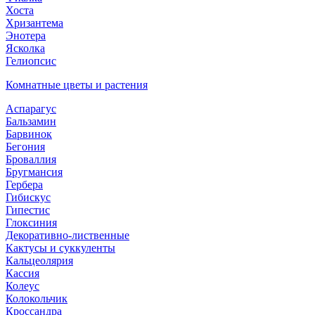
Хоста
Хризантема
Энотера
Ясколка
Гелиопсис
Комнатные цветы и растения
Аспарагус
Бальзамин
Барвинок
Бегония
Броваллия
Бругмансия
Гербера
Гибискус
Гипестис
Глоксиния
Декоративно-лиственные
Кактусы и суккуленты
Кальцеолярия
Кассия
Колеус
Колокольчик
Кроссандра