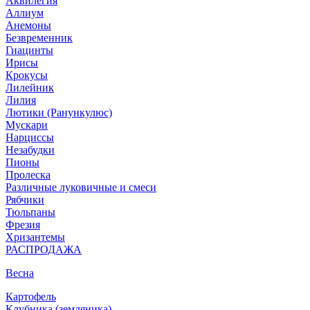
Аквилегия
Аллиум
Анемоны
Безвременник
Гиацинты
Ирисы
Крокусы
Лилейник
Лилия
Лютики (Ранункулюс)
Мускари
Нарцисcы
Незабудки
Пионы
Пролеска
Различные луковичные и смеси
Рябчики
Тюльпаны
Фрезия
Хризантемы
РАСПРОДАЖА
Весна
Картофель
Клубника (земляника)