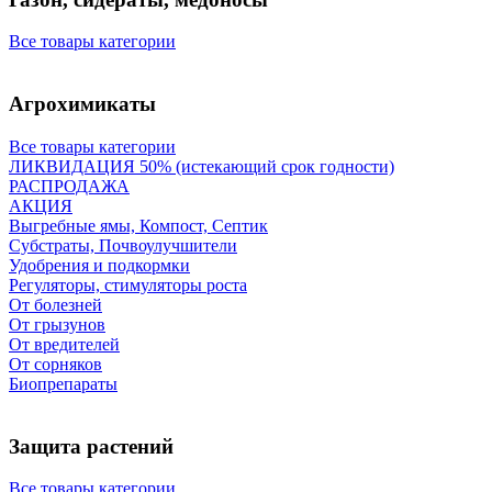
Все товары категории
Агрохимикаты
Все товары категории
ЛИКВИДАЦИЯ 50% (истекающий срок годности)
РАСПРОДАЖА
АКЦИЯ
Выгребные ямы, Компост, Септик
Субстраты, Почвоулучшители
Удобрения и подкормки
Регуляторы, стимуляторы роста
От болезней
От грызунов
От вредителей
От сорняков
Биопрепараты
Защита растений
Все товары категории