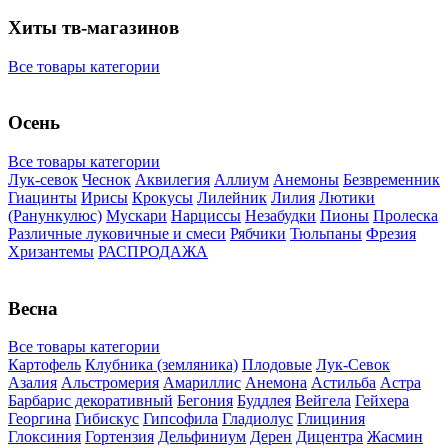
Хиты тв-магазинов
Все товары категории
Осень
Все товары категории
Лук-севок
Чеснок
Аквилегия
Аллиум
Анемоны
Безвременник
Гиацинты
Ирисы
Крокусы
Лилейник
Лилия
Лютики
(Ранункулюс)
Мускари
Нарцисcы
Незабудки
Пионы
Пролеска
Различные луковичные и смеси
Рябчики
Тюльпаны
Фрезия
Хризантемы
РАСПРОДАЖА
Весна
Все товары категории
Картофель
Клубника (земляника)
Плодовые
Лук-Севок
Азалия
Альстромерия
Амариллис
Анемона
Астильба
Астра
Барбарис декоративный
Бегония
Буддлея
Вейгела
Гейхера
Георгина
Гибискус
Гипсофила
Гладиолус
Глициния
Глоксиния
Гортензия
Дельфиниум
Дерен
Дицентра
Жасмин