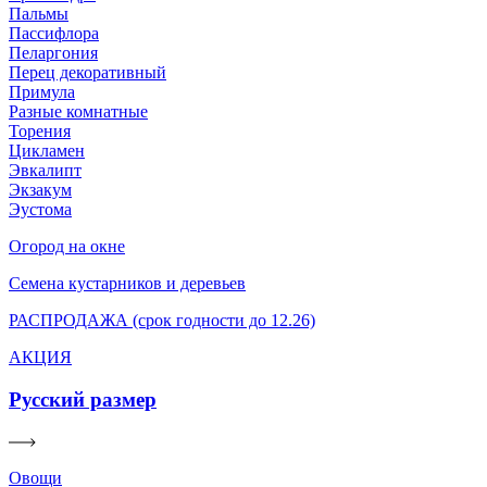
Пальмы
Пассифлора
Пеларгония
Перец декоративный
Примула
Разные комнатные
Торения
Цикламен
Эвкалипт
Экзакум
Эустома
Огород на окне
Семена кустарников и деревьев
РАСПРОДАЖА (срок годности до 12.26)
АКЦИЯ
Русский размер
Овощи