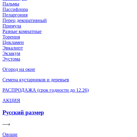
Пальмы
Пассифлора
Пеларгония
Перец декоративный
Примула
Разные комнатные
Торения
Цикламен
Эвкалипт
Экзакум
Эустома
Огород на окне
Семена кустарников и деревьев
РАСПРОДАЖА (срок годности до 12.26)
АКЦИЯ
Русский размер
Овощи