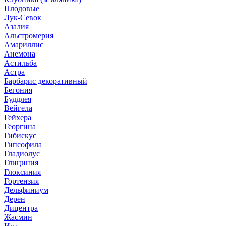
Плодовые
Лук-Севок
Азалия
Альстромерия
Амариллис
Анемона
Астильба
Астра
Барбарис декоративный
Бегония
Буддлея
Вейгела
Гейхера
Георгина
Гибискус
Гипсофила
Гладиолус
Глициния
Глоксиния
Гортензия
Дельфиниум
Дерен
Дицентра
Жасмин