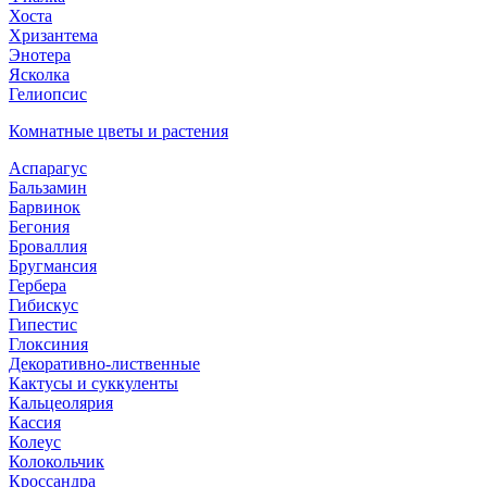
Хоста
Хризантема
Энотера
Ясколка
Гелиопсис
Комнатные цветы и растения
Аспарагус
Бальзамин
Барвинок
Бегония
Броваллия
Бругмансия
Гербера
Гибискус
Гипестис
Глоксиния
Декоративно-лиственные
Кактусы и суккуленты
Кальцеолярия
Кассия
Колеус
Колокольчик
Кроссандра