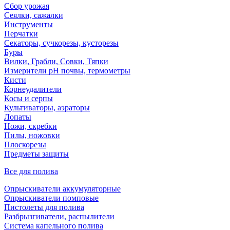
Сбор урожая
Сеялки, сажалки
Инструменты
Перчатки
Секаторы, сучкорезы, кусторезы
Буры
Вилки, Грабли, Совки, Тяпки
Измерители pH почвы, термометры
Кисти
Корнеудалители
Косы и серпы
Культиваторы, аэраторы
Лопаты
Ножи, скребки
Пилы, ножовки
Плоскорезы
Предметы защиты
Все для полива
Опрыскиватели аккумуляторные
Опрыскиватели помповые
Пистолеты для полива
Разбрызгиватели, распылители
Система капельного полива