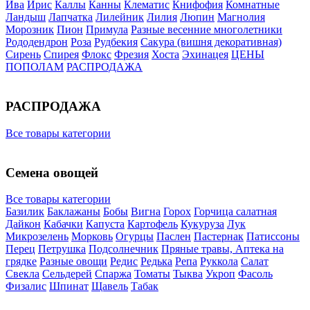
Ива
Ирис
Каллы
Канны
Клематис
Книфофия
Комнатные
Ландыш
Лапчатка
Лилейник
Лилия
Люпин
Магнолия
Морозник
Пион
Примула
Разные весенние многолетники
Рододендрон
Роза
Рудбекия
Сакура (вишня декоративная)
Сирень
Спирея
Флокс
Фрезия
Хоста
Эхинацея
ЦЕНЫ
ПОПОЛАМ
РАСПРОДАЖА
РАСПРОДАЖА
Все товары категории
Семена овощей
Все товары категории
Базилик
Баклажаны
Бобы
Вигна
Горох
Горчица салатная
Дайкон
Кабачки
Капуста
Картофель
Кукуруза
Лук
Микрозелень
Морковь
Огурцы
Паслен
Пастернак
Патиссоны
Перец
Петрушка
Подсолнечник
Пряные травы, Аптека на
грядке
Разные овощи
Редис
Редька
Репа
Руккола
Салат
Свекла
Сельдерей
Спаржа
Томаты
Тыква
Укроп
Фасоль
Физалис
Шпинат
Щавель
Табак