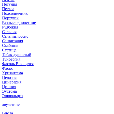
Петуния
Петхоа
Подсолнечник
Портулак
Разные однолетние
Рудбекия
Сальвия
Сальпиглоссис
Санвиталия
Скабиоза
Статица
Табак душистый
Тунбергия
Фасоль Вьющаяся
Флокс
Хризантема
Целозия
Цинерария
Цинния
Эустома
Эшшольция
двулетние
Виола