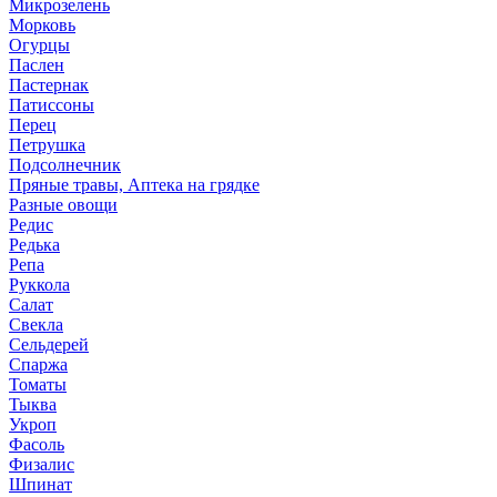
Микрозелень
Морковь
Огурцы
Паслен
Пастернак
Патиссоны
Перец
Петрушка
Подсолнечник
Пряные травы, Аптека на грядке
Разные овощи
Редис
Редька
Репа
Руккола
Салат
Свекла
Сельдерей
Спаржа
Томаты
Тыква
Укроп
Фасоль
Физалис
Шпинат