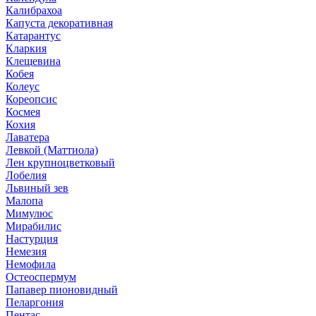
Калибрахоа
Капуста декоративная
Катарантус
Кларкия
Клещевина
Кобея
Колеус
Кореопсис
Космея
Кохия
Лаватера
Левкой (Маттиола)
Лен крупноцветковый
Лобелия
Львиный зев
Малопа
Мимулюс
Мирабилис
Настурция
Немезия
Немофила
Остеоспермум
Папавер пионовидный
Пеларгония
Пентас