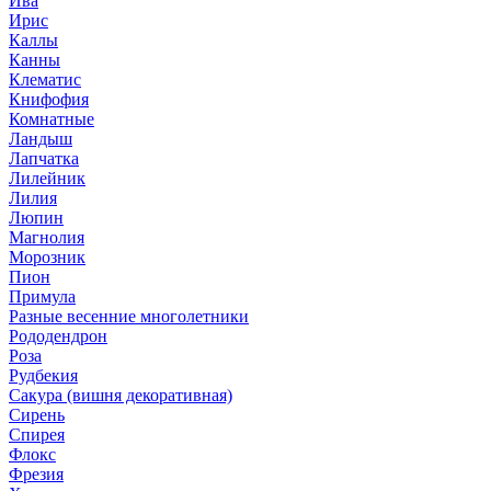
Ива
Ирис
Каллы
Канны
Клематис
Книфофия
Комнатные
Ландыш
Лапчатка
Лилейник
Лилия
Люпин
Магнолия
Морозник
Пион
Примула
Разные весенние многолетники
Рододендрон
Роза
Рудбекия
Сакура (вишня декоративная)
Сирень
Спирея
Флокс
Фрезия