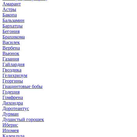
Амарант
Астры
Бакопа
Бальзамин
Бархатцы
Бегония
Брахикома
Василек
Вербена
Вьюнок
Газания
Гайлардия
Гвоздика
Гелихризум
Георгины
Гиацинтовые бобы
Годеция
Гомфрена
Дихондра
Доротеантус
Дурман
Душистый горошек
Иберис
Ипомея
Календула