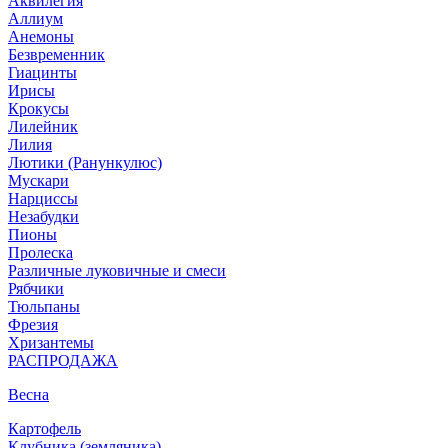
Аквилегия
Аллиум
Анемоны
Безвременник
Гиацинты
Ирисы
Крокусы
Лилейник
Лилия
Лютики (Ранункулюс)
Мускари
Нарцисcы
Незабудки
Пионы
Пролеска
Различные луковичные и смеси
Рябчики
Тюльпаны
Фрезия
Хризантемы
РАСПРОДАЖА
Весна
Картофель
Клубника (земляника)