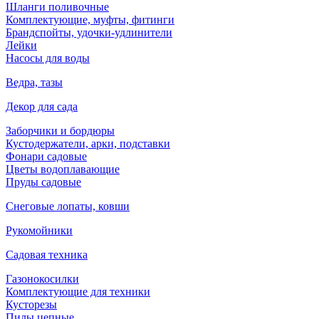
Шланги поливочные
Комплектующие, муфты, фитинги
Брандспойты, удочки-удлинители
Лейки
Насосы для воды
Ведра, тазы
Декор для сада
Заборчики и бордюры
Кустодержатели, арки, подставки
Фонари садовые
Цветы водоплавающие
Пруды садовые
Снеговые лопаты, ковши
Рукомойники
Садовая техника
Газонокосилки
Комплектующие для техники
Кусторезы
Пилы цепные