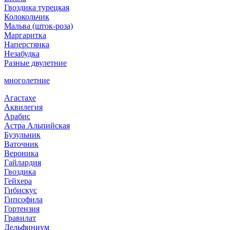
Гвоздика турецкая
Колокольчик
Мальва (шток-роза)
Маргаритка
Наперстянка
Незабудка
Разные двулетние
многолетние
Агастахе
Аквилегия
Арабис
Астра Альпийская
Бузульник
Ваточник
Вероника
Гайлардия
Гвоздика
Гейхера
Гибискус
Гипсофила
Гортензия
Гравилат
Дельфиниум