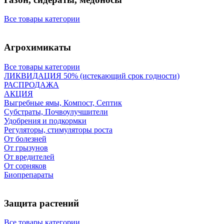
Все товары категории
Агрохимикаты
Все товары категории
ЛИКВИДАЦИЯ 50% (истекающий срок годности)
РАСПРОДАЖА
АКЦИЯ
Выгребные ямы, Компост, Септик
Субстраты, Почвоулучшители
Удобрения и подкормки
Регуляторы, стимуляторы роста
От болезней
От грызунов
От вредителей
От сорняков
Биопрепараты
Защита растений
Все товары категории