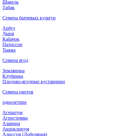
Щавель
Табак
Семена бахчевых культур
Арбуз
Дыня
Кабачок
Патиссон
Тыква
Семена ягод
Земляника
Клубника
Плодово-ягодные кустарники
Семена цветов
однолетние
Агератум
Агростемма
Азарина
Акроклинум
Алиссум (Лобулярия)