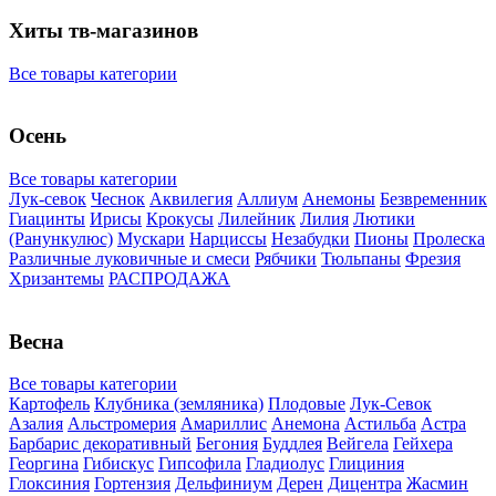
Хиты тв-магазинов
Все товары категории
Осень
Все товары категории
Лук-севок
Чеснок
Аквилегия
Аллиум
Анемоны
Безвременник
Гиацинты
Ирисы
Крокусы
Лилейник
Лилия
Лютики
(Ранункулюс)
Мускари
Нарцисcы
Незабудки
Пионы
Пролеска
Различные луковичные и смеси
Рябчики
Тюльпаны
Фрезия
Хризантемы
РАСПРОДАЖА
Весна
Все товары категории
Картофель
Клубника (земляника)
Плодовые
Лук-Севок
Азалия
Альстромерия
Амариллис
Анемона
Астильба
Астра
Барбарис декоративный
Бегония
Буддлея
Вейгела
Гейхера
Георгина
Гибискус
Гипсофила
Гладиолус
Глициния
Глоксиния
Гортензия
Дельфиниум
Дерен
Дицентра
Жасмин