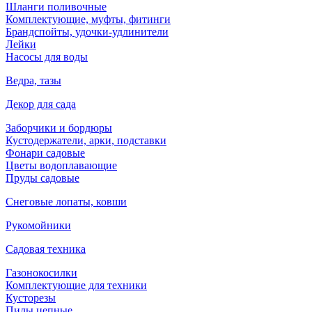
Шланги поливочные
Комплектующие, муфты, фитинги
Брандспойты, удочки-удлинители
Лейки
Насосы для воды
Ведра, тазы
Декор для сада
Заборчики и бордюры
Кустодержатели, арки, подставки
Фонари садовые
Цветы водоплавающие
Пруды садовые
Снеговые лопаты, ковши
Рукомойники
Садовая техника
Газонокосилки
Комплектующие для техники
Кусторезы
Пилы цепные