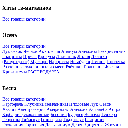
Хиты тв-магазинов
Все товары категории
Осень
Все товары категории
Лук-севок
Чеснок
Аквилегия
Аллиум
Анемоны
Безвременник
Гиацинты
Ирисы
Крокусы
Лилейник
Лилия
Лютики
(Ранункулюс)
Мускари
Нарцисcы
Незабудки
Пионы
Пролеска
Различные луковичные и смеси
Рябчики
Тюльпаны
Фрезия
Хризантемы
РАСПРОДАЖА
Весна
Все товары категории
Картофель
Клубника (земляника)
Плодовые
Лук-Севок
Азалия
Альстромерия
Амариллис
Анемона
Астильба
Астра
Барбарис декоративный
Бегония
Буддлея
Вейгела
Гейхера
Георгина
Гибискус
Гипсофила
Гладиолус
Глициния
Глоксиния
Гортензия
Дельфиниум
Дерен
Дицентра
Жасмин