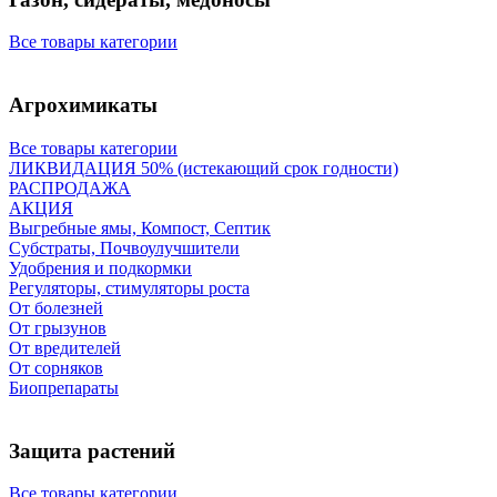
Все товары категории
Агрохимикаты
Все товары категории
ЛИКВИДАЦИЯ 50% (истекающий срок годности)
РАСПРОДАЖА
АКЦИЯ
Выгребные ямы, Компост, Септик
Субстраты, Почвоулучшители
Удобрения и подкормки
Регуляторы, стимуляторы роста
От болезней
От грызунов
От вредителей
От сорняков
Биопрепараты
Защита растений
Все товары категории