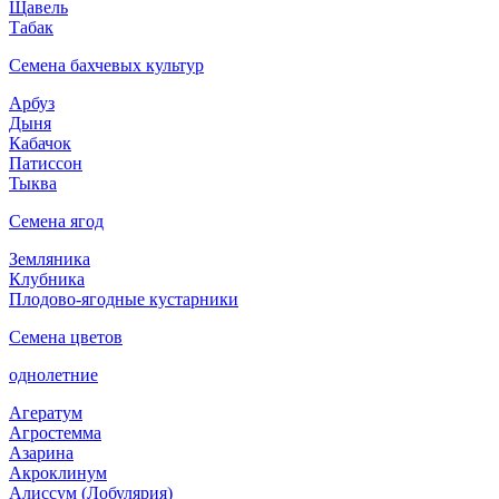
Щавель
Табак
Семена бахчевых культур
Арбуз
Дыня
Кабачок
Патиссон
Тыква
Семена ягод
Земляника
Клубника
Плодово-ягодные кустарники
Семена цветов
однолетние
Агератум
Агростемма
Азарина
Акроклинум
Алиссум (Лобулярия)