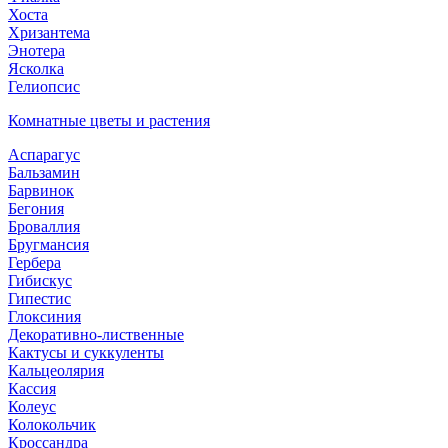
Хоста
Хризантема
Энотера
Ясколка
Гелиопсис
Комнатные цветы и растения
Аспарагус
Бальзамин
Барвинок
Бегония
Броваллия
Бругмансия
Гербера
Гибискус
Гипестис
Глоксиния
Декоративно-лиственные
Кактусы и суккуленты
Кальцеолярия
Кассия
Колеус
Колокольчик
Кроссандра