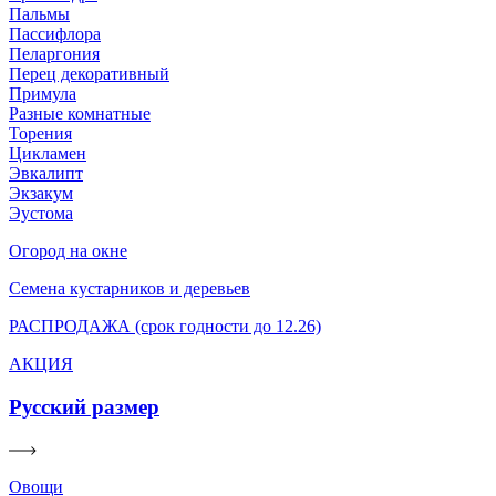
Пальмы
Пассифлора
Пеларгония
Перец декоративный
Примула
Разные комнатные
Торения
Цикламен
Эвкалипт
Экзакум
Эустома
Огород на окне
Семена кустарников и деревьев
РАСПРОДАЖА (срок годности до 12.26)
АКЦИЯ
Русский размер
Овощи