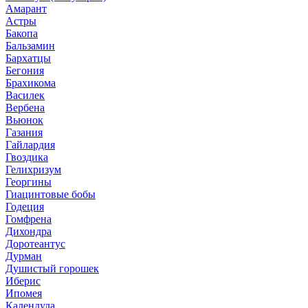
Амарант
Астры
Бакопа
Бальзамин
Бархатцы
Бегония
Брахикома
Василек
Вербена
Вьюнок
Газания
Гайлардия
Гвоздика
Гелихризум
Георгины
Гиацинтовые бобы
Годеция
Гомфрена
Дихондра
Доротеантус
Дурман
Душистый горошек
Иберис
Ипомея
Календула