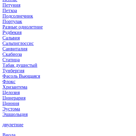
Петуния
Петхоа
Подсолнечник
Портулак
Разные однолетние
Рудбекия
Сальвия
Сальпиглоссис
Санвиталия
Скабиоза
Статица
Табак душистый
Тунбергия
Фасоль Вьющаяся
Флокс
Хризантема
Целозия
Цинерария
Цинния
Эустома
Эшшольция
двулетние
Виола