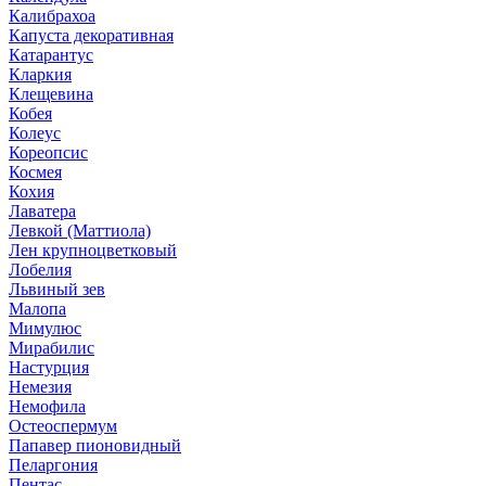
Калибрахоа
Капуста декоративная
Катарантус
Кларкия
Клещевина
Кобея
Колеус
Кореопсис
Космея
Кохия
Лаватера
Левкой (Маттиола)
Лен крупноцветковый
Лобелия
Львиный зев
Малопа
Мимулюс
Мирабилис
Настурция
Немезия
Немофила
Остеоспермум
Папавер пионовидный
Пеларгония
Пентас