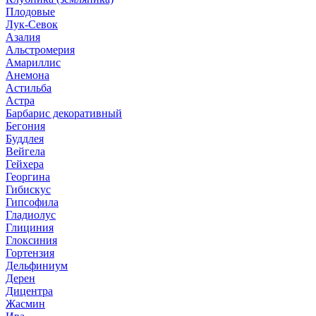
Плодовые
Лук-Севок
Азалия
Альстромерия
Амариллис
Анемона
Астильба
Астра
Барбарис декоративный
Бегония
Буддлея
Вейгела
Гейхера
Георгина
Гибискус
Гипсофила
Гладиолус
Глициния
Глоксиния
Гортензия
Дельфиниум
Дерен
Дицентра
Жасмин