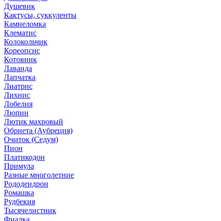
Душевик
Кактусы, суккуленты
Камнеломка
Клематис
Колокольчик
Кореопсис
Котовник
Лаванда
Лапчатка
Лиатрис
Лихнис
Лобелия
Люпин
Лютик махровый
Обриета (Аубреция)
Очиток (Седум)
Пион
Платикодон
Примула
Разные многолетние
Рододендрон
Ромашка
Рудбекия
Тысячелистник
Фиалка