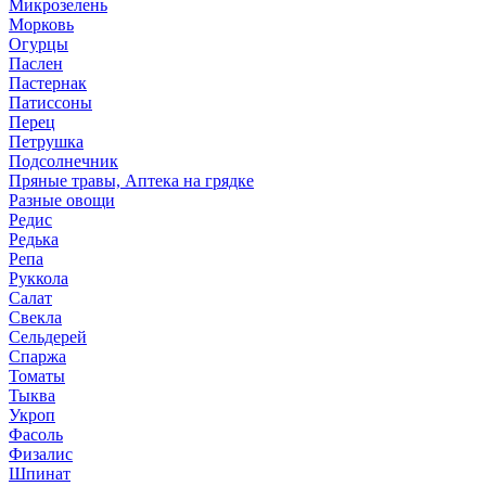
Микрозелень
Морковь
Огурцы
Паслен
Пастернак
Патиссоны
Перец
Петрушка
Подсолнечник
Пряные травы, Аптека на грядке
Разные овощи
Редис
Редька
Репа
Руккола
Салат
Свекла
Сельдерей
Спаржа
Томаты
Тыква
Укроп
Фасоль
Физалис
Шпинат