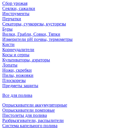
Сбор урожая
Сеялки, сажалки
Инструменты
Перчатки
Секаторы, сучкорезы, кусторезы
Буры
Вилки, Грабли, Совки, Тяпки
Измерители pH почвы, термометры
Кисти
Корнеудалители
Косы и серпы
Культиваторы, аэраторы
Лопаты
Ножи, скребки
Пилы, ножовки
Плоскорезы
Предметы защиты
Все для полива
Опрыскиватели аккумуляторные
Опрыскиватели помповые
Пистолеты для полива
Разбрызгиватели, распылители
Система капельного полива