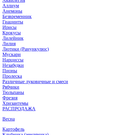
Аквилегия
Аллиум
Анемоны
Безвременник
Гиацинты
Ирисы
Крокусы
Лилейник
Лилия
Лютики (Ранункулюс)
Мускари
Нарцисcы
Незабудки
Пионы
Пролеска
Различные луковичные и смеси
Рябчики
Тюльпаны
Фрезия
Хризантемы
РАСПРОДАЖА
Весна
Картофель
Клубника (земляника)