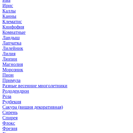
Ива
Ирис
Каллы
Канны
Клематис
Книфофия
Комнатные
Ландыш
Лапчатка
Лилейник
Лилия
Люпин
Магнолия
Морозник
Пион
Примула
Разные весенние многолетники
Рододендрон
Роза
Рудбекия
Сакура (вишня декоративная)
Сирень
Спирея
Флокс
Фрезия