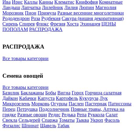
Ива
Ирис
Каллы
Канны
Клематис
Книфофия
Комнатные
Ландыш
Лапчатка
Лилейник
Лилия
Люпин
Магнолия
Морозник
Пион
Примула
Разные весенние многолетники
Рододендрон
Роза
Рудбекия
Сакура (вишня декоративная)
Сирень
Спирея
Флокс
Фрезия
Хоста
Эхинацея
ЦЕНЫ
ПОПОЛАМ
РАСПРОДАЖА
РАСПРОДАЖА
Все товары категории
Семена овощей
Все товары категории
Базилик
Баклажаны
Бобы
Вигна
Горох
Горчица салатная
Дайкон
Кабачки
Капуста
Картофель
Кукуруза
Лук
Микрозелень
Морковь
Огурцы
Паслен
Пастернак
Патиссоны
Перец
Петрушка
Подсолнечник
Пряные травы, Аптека на
грядке
Разные овощи
Редис
Редька
Репа
Руккола
Салат
Свекла
Сельдерей
Спаржа
Томаты
Тыква
Укроп
Фасоль
Физалис
Шпинат
Щавель
Табак