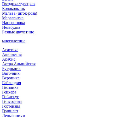
Гвоздика турецкая
Колокольчик
Мальва (шток-роза)
Маргаритка
Наперстянка
Незабудка
Разные двулетние
многолетние
Агастахе
Аквилегия
Арабис
Астра Альпийская
Бузульник
Ваточник
Вероника
Гайлардия
Гвоздика
Гейхера
Гибискус
Гипсофила
Гортензия
Гравилат
Дельфиниум