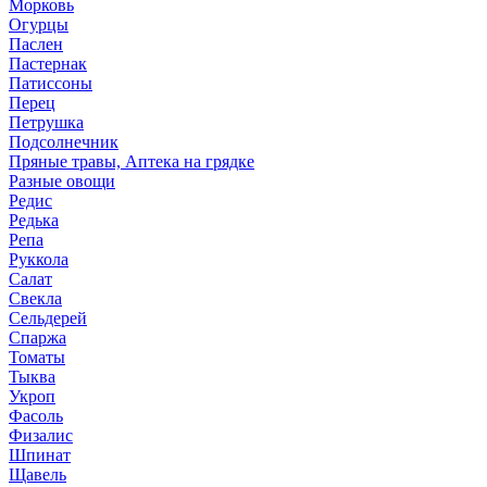
Морковь
Огурцы
Паслен
Пастернак
Патиссоны
Перец
Петрушка
Подсолнечник
Пряные травы, Аптека на грядке
Разные овощи
Редис
Редька
Репа
Руккола
Салат
Свекла
Сельдерей
Спаржа
Томаты
Тыква
Укроп
Фасоль
Физалис
Шпинат
Щавель