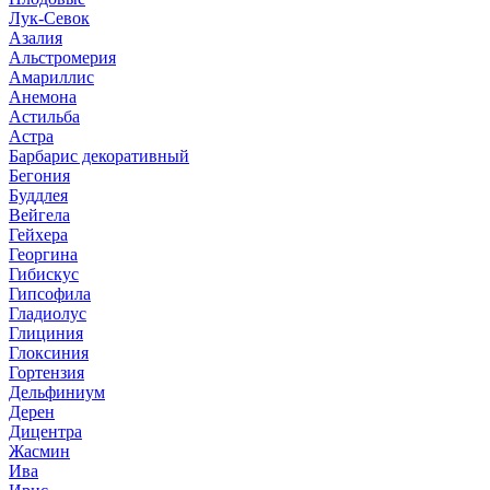
Лук-Севок
Азалия
Альстромерия
Амариллис
Анемона
Астильба
Астра
Барбарис декоративный
Бегония
Буддлея
Вейгела
Гейхера
Георгина
Гибискус
Гипсофила
Гладиолус
Глициния
Глоксиния
Гортензия
Дельфиниум
Дерен
Дицентра
Жасмин
Ива