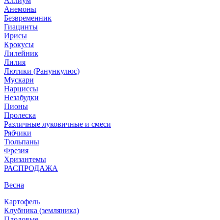
Аллиум
Анемоны
Безвременник
Гиацинты
Ирисы
Крокусы
Лилейник
Лилия
Лютики (Ранункулюс)
Мускари
Нарцисcы
Незабудки
Пионы
Пролеска
Различные луковичные и смеси
Рябчики
Тюльпаны
Фрезия
Хризантемы
РАСПРОДАЖА
Весна
Картофель
Клубника (земляника)
Плодовые