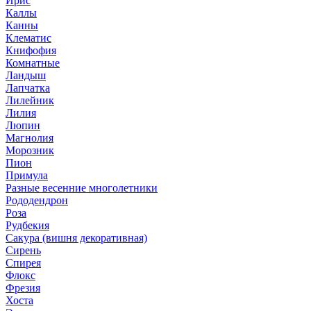
Ирис
Каллы
Канны
Клематис
Книфофия
Комнатные
Ландыш
Лапчатка
Лилейник
Лилия
Люпин
Магнолия
Морозник
Пион
Примула
Разные весенние многолетники
Рододендрон
Роза
Рудбекия
Сакура (вишня декоративная)
Сирень
Спирея
Флокс
Фрезия
Хоста