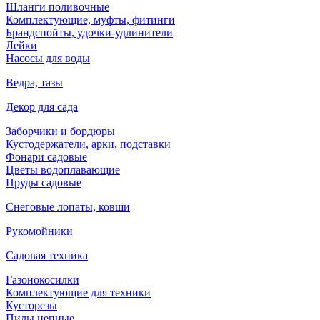
Шланги поливочные
Комплектующие, муфты, фитинги
Брандспойты, удочки-удлинители
Лейки
Насосы для воды
Ведра, тазы
Декор для сада
Заборчики и бордюры
Кустодержатели, арки, подставки
Фонари садовые
Цветы водоплавающие
Пруды садовые
Снеговые лопаты, ковши
Рукомойники
Садовая техника
Газонокосилки
Комплектующие для техники
Кусторезы
Пилы цепные