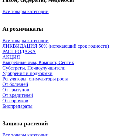
Все товары категории
Агрохимикаты
Все товары категории
ЛИКВИДАЦИЯ 50% (истекающий срок годности)
РАСПРОДАЖА
АКЦИЯ
Выгребные ямы, Компост, Септик
Субстраты, Почвоулучшители
Удобрения и подкормки
Регуляторы, стимуляторы роста
От болезней
От грызунов
От вредителей
От сорняков
Биопрепараты
Защита растений
Все товары категории