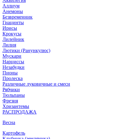
Аквилегия
Аллиум
Анемоны
Безвременник
Гиацинты
Ирисы
Крокусы
Лилейник
Лилия
Лютики (Ранункулюс)
Мускари
Нарцисcы
Незабудки
Пионы
Пролеска
Различные луковичные и смеси
Рябчики
Тюльпаны
Фрезия
Хризантемы
РАСПРОДАЖА
Весна
Картофель
Клубника (земляника)