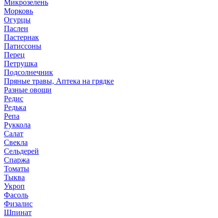
Микрозелень
Морковь
Огурцы
Паслен
Пастернак
Патиссоны
Перец
Петрушка
Подсолнечник
Пряные травы, Аптека на грядке
Разные овощи
Редис
Редька
Репа
Руккола
Салат
Свекла
Сельдерей
Спаржа
Томаты
Тыква
Укроп
Фасоль
Физалис
Шпинат