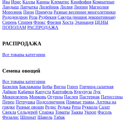
Ива
Ирис
Каллы
Канны
Клематис
Книфофия
Комнатные
Ландыш
Лапчатка
Лилейник
Лилия
Люпин
Магнолия
Морозник
Пион
Примула
Разные весенние многолетники
Рододендрон
Роза
Рудбекия
Сакура (вишня декоративная)
Сирень
Спирея
Флокс
Фрезия
Хоста
Эхинацея
ЦЕНЫ
ПОПОЛАМ
РАСПРОДАЖА
РАСПРОДАЖА
Все товары категории
Семена овощей
Все товары категории
Базилик
Баклажаны
Бобы
Вигна
Горох
Горчица салатная
Дайкон
Кабачки
Капуста
Картофель
Кукуруза
Лук
Микрозелень
Морковь
Огурцы
Паслен
Пастернак
Патиссоны
Перец
Петрушка
Подсолнечник
Пряные травы, Аптека на
грядке
Разные овощи
Редис
Редька
Репа
Руккола
Салат
Свекла
Сельдерей
Спаржа
Томаты
Тыква
Укроп
Фасоль
Физалис
Шпинат
Щавель
Табак