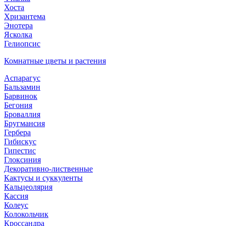
Хоста
Хризантема
Энотера
Ясколка
Гелиопсис
Комнатные цветы и растения
Аспарагус
Бальзамин
Барвинок
Бегония
Броваллия
Бругмансия
Гербера
Гибискус
Гипестис
Глоксиния
Декоративно-лиственные
Кактусы и суккуленты
Кальцеолярия
Кассия
Колеус
Колокольчик
Кроссандра