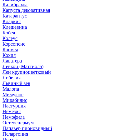
Калибрахоа
Капуста декоративная
Катарантус
Кларкия
Клещевина
Кобея
Колеус
Кореопсис
Космея
Кохия
Лаватера
Левкой (Маттиола)
Лен крупноцветковый
Лобелия
Львиный зев
Малопа
Мимулюс
Мирабилис
Настурция
Немезия
Немофила
Остеоспермум
Папавер пионовидный
Пеларгония
Пентас