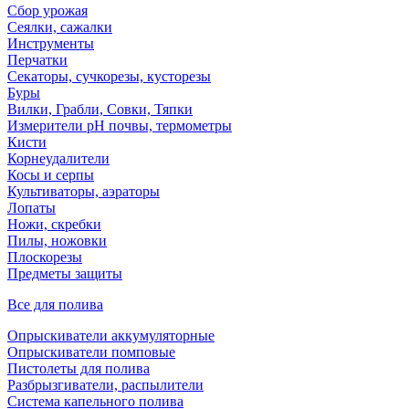
Сбор урожая
Сеялки, сажалки
Инструменты
Перчатки
Секаторы, сучкорезы, кусторезы
Буры
Вилки, Грабли, Совки, Тяпки
Измерители pH почвы, термометры
Кисти
Корнеудалители
Косы и серпы
Культиваторы, аэраторы
Лопаты
Ножи, скребки
Пилы, ножовки
Плоскорезы
Предметы защиты
Все для полива
Опрыскиватели аккумуляторные
Опрыскиватели помповые
Пистолеты для полива
Разбрызгиватели, распылители
Система капельного полива