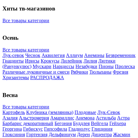
Хиты тв-магазинов
Все товары категории
Осень
Все товары категории
Лук-севок
Чеснок
Аквилегия
Аллиум
Анемоны
Безвременник
Гиацинты
Ирисы
Крокусы
Лилейник
Лилия
Лютики
(Ранункулюс)
Мускари
Нарцисcы
Незабудки
Пионы
Пролеска
Различные луковичные и смеси
Рябчики
Тюльпаны
Фрезия
Хризантемы
РАСПРОДАЖА
Весна
Все товары категории
Картофель
Клубника (земляника)
Плодовые
Лук-Севок
Азалия
Альстромерия
Амариллис
Анемона
Астильба
Астра
Барбарис декоративный
Бегония
Буддлея
Вейгела
Гейхера
Георгина
Гибискус
Гипсофила
Гладиолус
Глициния
Глоксиния
Гортензия
Дельфиниум
Дерен
Дицентра
Жасмин