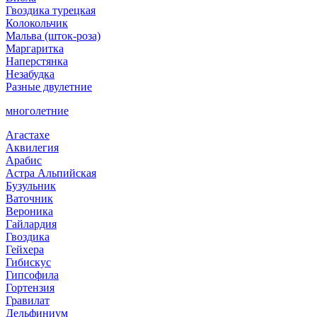
Гвоздика турецкая
Колокольчик
Мальва (шток-роза)
Маргаритка
Наперстянка
Незабудка
Разные двулетние
многолетние
Агастахе
Аквилегия
Арабис
Астра Альпийская
Бузульник
Ваточник
Вероника
Гайлардия
Гвоздика
Гейхера
Гибискус
Гипсофила
Гортензия
Гравилат
Дельфиниум