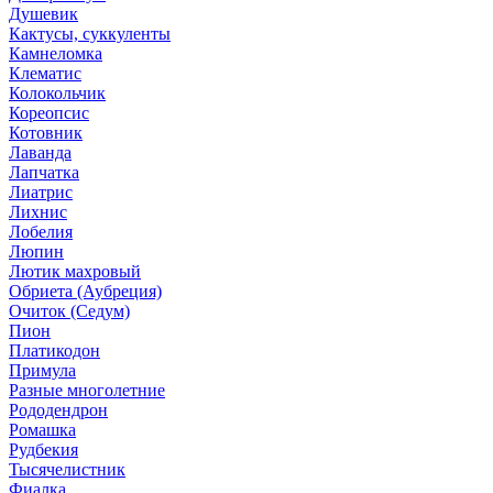
Душевик
Кактусы, суккуленты
Камнеломка
Клематис
Колокольчик
Кореопсис
Котовник
Лаванда
Лапчатка
Лиатрис
Лихнис
Лобелия
Люпин
Лютик махровый
Обриета (Аубреция)
Очиток (Седум)
Пион
Платикодон
Примула
Разные многолетние
Рододендрон
Ромашка
Рудбекия
Тысячелистник
Фиалка