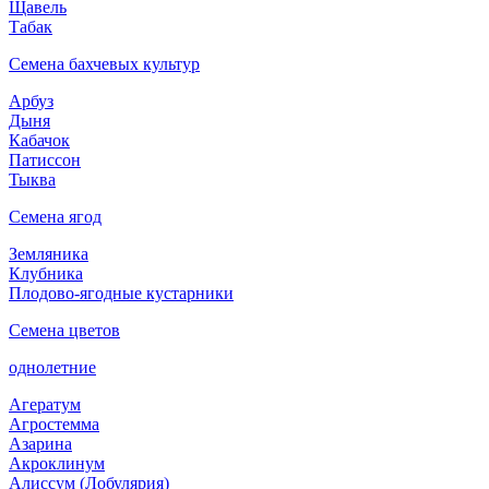
Щавель
Табак
Семена бахчевых культур
Арбуз
Дыня
Кабачок
Патиссон
Тыква
Семена ягод
Земляника
Клубника
Плодово-ягодные кустарники
Семена цветов
однолетние
Агератум
Агростемма
Азарина
Акроклинум
Алиссум (Лобулярия)