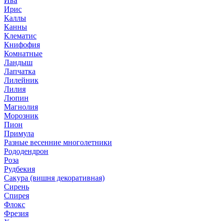
Ива
Ирис
Каллы
Канны
Клематис
Книфофия
Комнатные
Ландыш
Лапчатка
Лилейник
Лилия
Люпин
Магнолия
Морозник
Пион
Примула
Разные весенние многолетники
Рододендрон
Роза
Рудбекия
Сакура (вишня декоративная)
Сирень
Спирея
Флокс
Фрезия