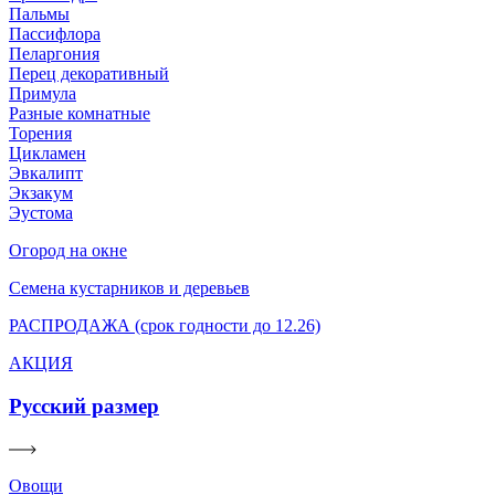
Пальмы
Пассифлора
Пеларгония
Перец декоративный
Примула
Разные комнатные
Торения
Цикламен
Эвкалипт
Экзакум
Эустома
Огород на окне
Семена кустарников и деревьев
РАСПРОДАЖА (срок годности до 12.26)
АКЦИЯ
Русский размер
Овощи