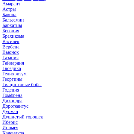
Амарант
Астры
Бакопа
Бальзамин
Бархатцы
Бегония
Брахикома
Василек
Вербена
Вьюнок
Газания
Гайлардия
Гвоздика
Гелихризум
Георгины
Гиацинтовые бобы
Годеция
Гомфрена
Дихондра
Доротеантус
Дурман
Душистый горошек
Иберис
Ипомея
Календула