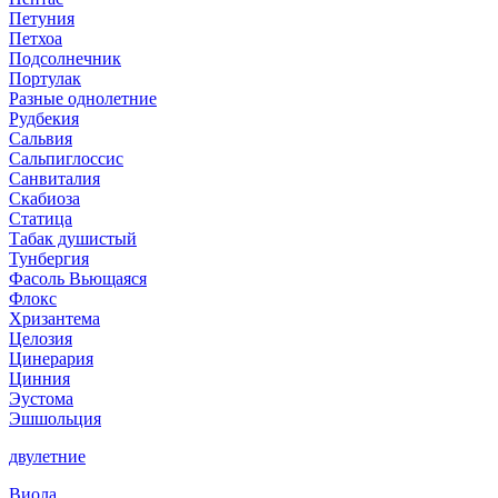
Петуния
Петхоа
Подсолнечник
Портулак
Разные однолетние
Рудбекия
Сальвия
Сальпиглоссис
Санвиталия
Скабиоза
Статица
Табак душистый
Тунбергия
Фасоль Вьющаяся
Флокс
Хризантема
Целозия
Цинерария
Цинния
Эустома
Эшшольция
двулетние
Виола