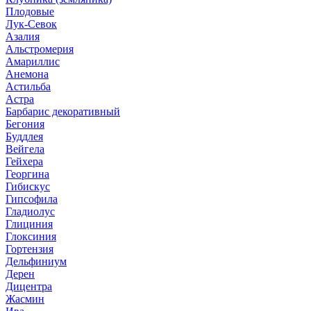
Плодовые
Лук-Севок
Азалия
Альстромерия
Амариллис
Анемона
Астильба
Астра
Барбарис декоративный
Бегония
Буддлея
Вейгела
Гейхера
Георгина
Гибискус
Гипсофила
Гладиолус
Глициния
Глоксиния
Гортензия
Дельфиниум
Дерен
Дицентра
Жасмин