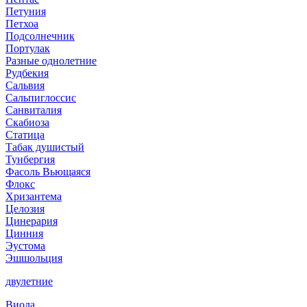
Петуния
Петхоа
Подсолнечник
Портулак
Разные однолетние
Рудбекия
Сальвия
Сальпиглоссис
Санвиталия
Скабиоза
Статица
Табак душистый
Тунбергия
Фасоль Вьющаяся
Флокс
Хризантема
Целозия
Цинерария
Цинния
Эустома
Эшшольция
двулетние
Виола