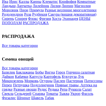
Ива
Ирис
Каллы
Канны
Клематис
Книфофия
Комнатные
Ландыш
Лапчатка
Лилейник
Лилия
Люпин
Магнолия
Морозник
Пион
Примула
Разные весенние многолетники
Рододендрон
Роза
Рудбекия
Сакура (вишня декоративная)
Сирень
Спирея
Флокс
Фрезия
Хоста
Эхинацея
ЦЕНЫ
ПОПОЛАМ
РАСПРОДАЖА
РАСПРОДАЖА
Все товары категории
Семена овощей
Все товары категории
Базилик
Баклажаны
Бобы
Вигна
Горох
Горчица салатная
Дайкон
Кабачки
Капуста
Картофель
Кукуруза
Лук
Микрозелень
Морковь
Огурцы
Паслен
Пастернак
Патиссоны
Перец
Петрушка
Подсолнечник
Пряные травы, Аптека на
грядке
Разные овощи
Редис
Редька
Репа
Руккола
Салат
Свекла
Сельдерей
Спаржа
Томаты
Тыква
Укроп
Фасоль
Физалис
Шпинат
Щавель
Табак