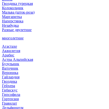
Гвоздика турецкая
Колокольчик
Мальва (шток-роза)
Маргаритка
Наперстянка
Незабудка
Разные двулетние
многолетние
Агастахе
Аквилегия
Арабис
Астра Альпийская
Бузульник
Ваточник
Вероника
Гайлардия
Гвоздика
Гейхера
Гибискус
Гипсофила
Гортензия
Гравилат
Дельфиниум