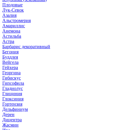
Плодовые
Лук-Севок
Азалия
Альстромерия
Амариллис
Анемона
Астильба
Астра
Барбарис декоративный
Бегония
Буддлея
Вейгела
Гейхера
Георгина
Гибискус
Гипсофила
Гладиолус
Глициния
Глоксиния
Гортензия
Дельфиниум
Дерен
Дицентра
Жасмин