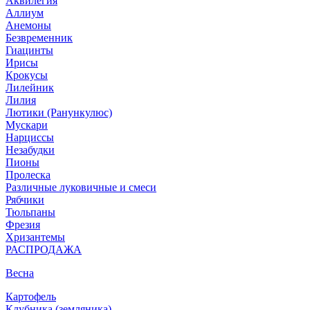
Аквилегия
Аллиум
Анемоны
Безвременник
Гиацинты
Ирисы
Крокусы
Лилейник
Лилия
Лютики (Ранункулюс)
Мускари
Нарцисcы
Незабудки
Пионы
Пролеска
Различные луковичные и смеси
Рябчики
Тюльпаны
Фрезия
Хризантемы
РАСПРОДАЖА
Весна
Картофель
Клубника (земляника)