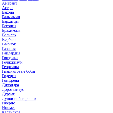
Амарант
Астры
Бакопа
Бальзамин
Бархатцы
Бегония
Брахикома
Василек
Вербена
Вьюнок
Газания
Гайлардия
Гвоздика
Гелихризум
Георгины
Гиацинтовые бобы
Годеция
Гомфрена
Дихондра
Доротеантус
Дурман
Душистый горошек
Иберис
Ипомея
Календула