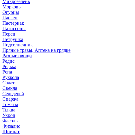
Микрозелень
Морковь
Огурцы
Паслен
Пастернак
Патиссоны
Перец
Петрушка
Подсолнечник
Пряные травы, Аптека на грядке
Разные овощи
Редис
Редька
Репа
Руккола
Салат
Свекла
Сельдерей
Спаржа
Томаты
Тыква
Укроп
Фасоль
Физалис
Шпинат