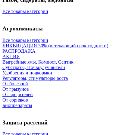
Все товары категории
Агрохимикаты
Все товары категории
ЛИКВИДАЦИЯ 50% (истекающий срок годности)
РАСПРОДАЖА
АКЦИЯ
Выгребные ямы, Компост, Септик
Субстраты, Почвоулучшители
Удобрения и подкормки
Регуляторы, стимуляторы роста
От болезней
От грызунов
От вредителей
От сорняков
Биопрепараты
Защита растений
Все товары категории