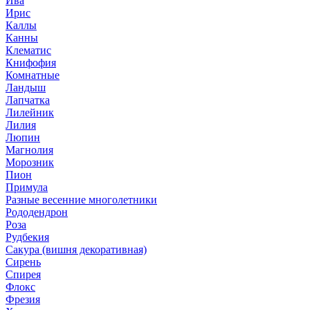
Ива
Ирис
Каллы
Канны
Клематис
Книфофия
Комнатные
Ландыш
Лапчатка
Лилейник
Лилия
Люпин
Магнолия
Морозник
Пион
Примула
Разные весенние многолетники
Рододендрон
Роза
Рудбекия
Сакура (вишня декоративная)
Сирень
Спирея
Флокс
Фрезия