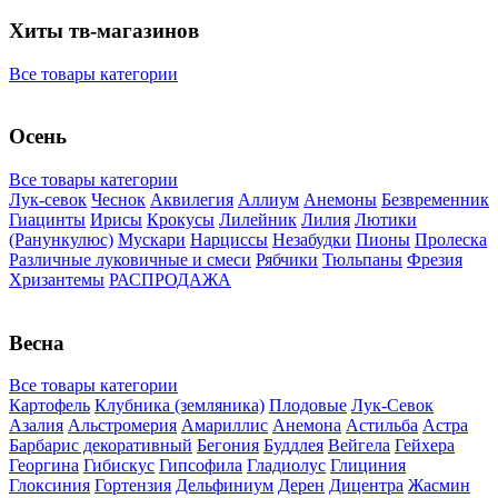
Хиты тв-магазинов
Все товары категории
Осень
Все товары категории
Лук-севок
Чеснок
Аквилегия
Аллиум
Анемоны
Безвременник
Гиацинты
Ирисы
Крокусы
Лилейник
Лилия
Лютики
(Ранункулюс)
Мускари
Нарцисcы
Незабудки
Пионы
Пролеска
Различные луковичные и смеси
Рябчики
Тюльпаны
Фрезия
Хризантемы
РАСПРОДАЖА
Весна
Все товары категории
Картофель
Клубника (земляника)
Плодовые
Лук-Севок
Азалия
Альстромерия
Амариллис
Анемона
Астильба
Астра
Барбарис декоративный
Бегония
Буддлея
Вейгела
Гейхера
Георгина
Гибискус
Гипсофила
Гладиолус
Глициния
Глоксиния
Гортензия
Дельфиниум
Дерен
Дицентра
Жасмин