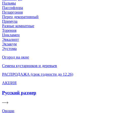
Пальмы
Пассифлора
Пеларгония
Перец декоративный
Примула
Разные комнатные
Торения
Цикламен
Эвкалипт
Экзакум
Эустома
Огород на окне
Семена кустарников и деревьев
РАСПРОДАЖА (срок годности до 12.26)
АКЦИЯ
Русский размер
Овощи