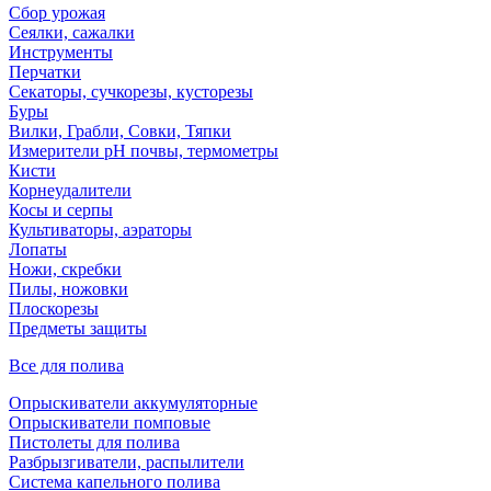
Сбор урожая
Сеялки, сажалки
Инструменты
Перчатки
Секаторы, сучкорезы, кусторезы
Буры
Вилки, Грабли, Совки, Тяпки
Измерители pH почвы, термометры
Кисти
Корнеудалители
Косы и серпы
Культиваторы, аэраторы
Лопаты
Ножи, скребки
Пилы, ножовки
Плоскорезы
Предметы защиты
Все для полива
Опрыскиватели аккумуляторные
Опрыскиватели помповые
Пистолеты для полива
Разбрызгиватели, распылители
Система капельного полива