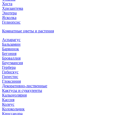
Хоста
Хризантема
Энотера
Ясколка
Гелиопсис
Комнатные цветы и растения
Аспарагус
Бальзамин
Барвинок
Бегония
Броваллия
Бругмансия
Гербера
Гибискус
Гипестис
Глоксиния
Декоративно-лиственные
Кактусы и суккуленты
Кальцеолярия
Кассия
Колеус
Колокольчик
Кроссандра