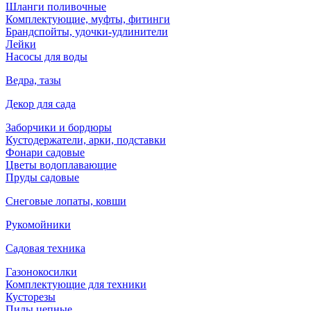
Шланги поливочные
Комплектующие, муфты, фитинги
Брандспойты, удочки-удлинители
Лейки
Насосы для воды
Ведра, тазы
Декор для сада
Заборчики и бордюры
Кустодержатели, арки, подставки
Фонари садовые
Цветы водоплавающие
Пруды садовые
Снеговые лопаты, ковши
Рукомойники
Садовая техника
Газонокосилки
Комплектующие для техники
Кусторезы
Пилы цепные