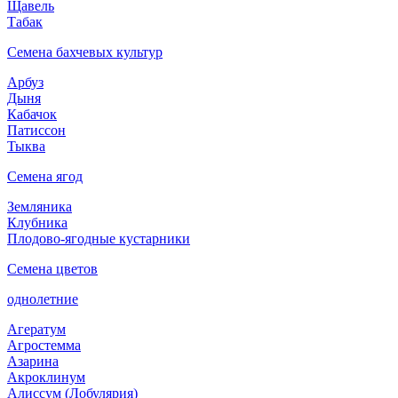
Щавель
Табак
Семена бахчевых культур
Арбуз
Дыня
Кабачок
Патиссон
Тыква
Семена ягод
Земляника
Клубника
Плодово-ягодные кустарники
Семена цветов
однолетние
Агератум
Агростемма
Азарина
Акроклинум
Алиссум (Лобулярия)