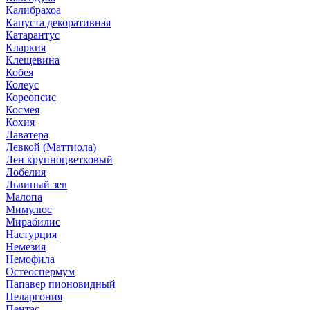
Калибрахоа
Капуста декоративная
Катарантус
Кларкия
Клещевина
Кобея
Колеус
Кореопсис
Космея
Кохия
Лаватера
Левкой (Маттиола)
Лен крупноцветковый
Лобелия
Львиный зев
Малопа
Мимулюс
Мирабилис
Настурция
Немезия
Немофила
Остеоспермум
Папавер пионовидный
Пеларгония
Пентас