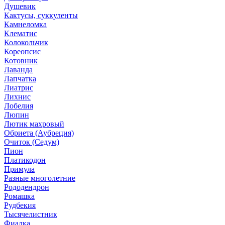
Душевик
Кактусы, суккуленты
Камнеломка
Клематис
Колокольчик
Кореопсис
Котовник
Лаванда
Лапчатка
Лиатрис
Лихнис
Лобелия
Люпин
Лютик махровый
Обриета (Аубреция)
Очиток (Седум)
Пион
Платикодон
Примула
Разные многолетние
Рододендрон
Ромашка
Рудбекия
Тысячелистник
Фиалка