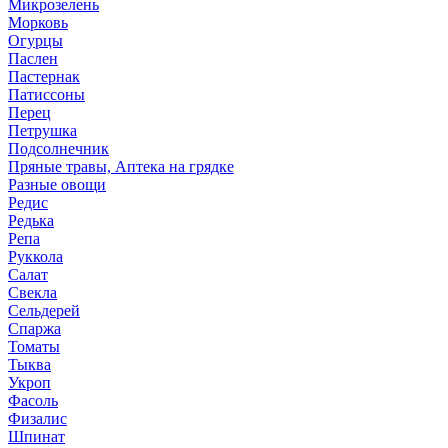
Микрозелень
Морковь
Огурцы
Паслен
Пастернак
Патиссоны
Перец
Петрушка
Подсолнечник
Пряные травы, Аптека на грядке
Разные овощи
Редис
Редька
Репа
Руккола
Салат
Свекла
Сельдерей
Спаржа
Томаты
Тыква
Укроп
Фасоль
Физалис
Шпинат