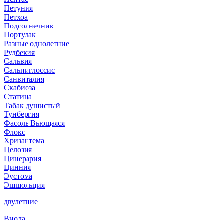
Петуния
Петхоа
Подсолнечник
Портулак
Разные однолетние
Рудбекия
Сальвия
Сальпиглоссис
Санвиталия
Скабиоза
Статица
Табак душистый
Тунбергия
Фасоль Вьющаяся
Флокс
Хризантема
Целозия
Цинерария
Цинния
Эустома
Эшшольция
двулетние
Виола