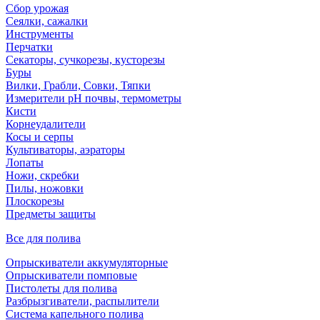
Сбор урожая
Сеялки, сажалки
Инструменты
Перчатки
Секаторы, сучкорезы, кусторезы
Буры
Вилки, Грабли, Совки, Тяпки
Измерители pH почвы, термометры
Кисти
Корнеудалители
Косы и серпы
Культиваторы, аэраторы
Лопаты
Ножи, скребки
Пилы, ножовки
Плоскорезы
Предметы защиты
Все для полива
Опрыскиватели аккумуляторные
Опрыскиватели помповые
Пистолеты для полива
Разбрызгиватели, распылители
Система капельного полива