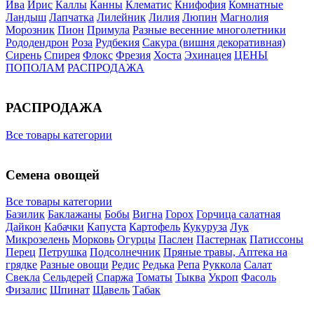
Ива
Ирис
Каллы
Канны
Клематис
Книфофия
Комнатные
Ландыш
Лапчатка
Лилейник
Лилия
Люпин
Магнолия
Морозник
Пион
Примула
Разные весенние многолетники
Рододендрон
Роза
Рудбекия
Сакура (вишня декоративная)
Сирень
Спирея
Флокс
Фрезия
Хоста
Эхинацея
ЦЕНЫ
ПОПОЛАМ
РАСПРОДАЖА
РАСПРОДАЖА
Все товары категории
Семена овощей
Все товары категории
Базилик
Баклажаны
Бобы
Вигна
Горох
Горчица салатная
Дайкон
Кабачки
Капуста
Картофель
Кукуруза
Лук
Микрозелень
Морковь
Огурцы
Паслен
Пастернак
Патиссоны
Перец
Петрушка
Подсолнечник
Пряные травы, Аптека на
грядке
Разные овощи
Редис
Редька
Репа
Руккола
Салат
Свекла
Сельдерей
Спаржа
Томаты
Тыква
Укроп
Фасоль
Физалис
Шпинат
Щавель
Табак