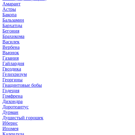
Амарант
Астры
Бакопа
Бальзамин
Бархатцы
Бегония
Брахикома
Василек
Вербена
Вьюнок
Газания
Гайлардия
Гвоздика
Гелихризум
Георгины
Гиацинтовые бобы
Годеция
Гомфрена
Дихондра
Доротеантус
Дурман
Душистый горошек
Иберис
Ипомея
Календула