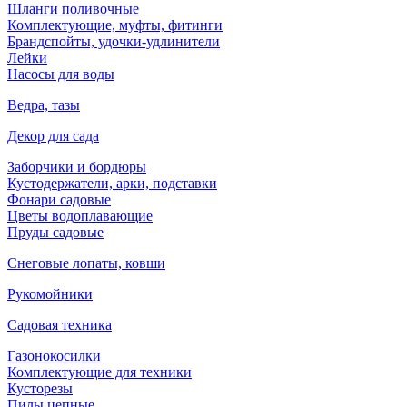
Шланги поливочные
Комплектующие, муфты, фитинги
Брандспойты, удочки-удлинители
Лейки
Насосы для воды
Ведра, тазы
Декор для сада
Заборчики и бордюры
Кустодержатели, арки, подставки
Фонари садовые
Цветы водоплавающие
Пруды садовые
Снеговые лопаты, ковши
Рукомойники
Садовая техника
Газонокосилки
Комплектующие для техники
Кусторезы
Пилы цепные