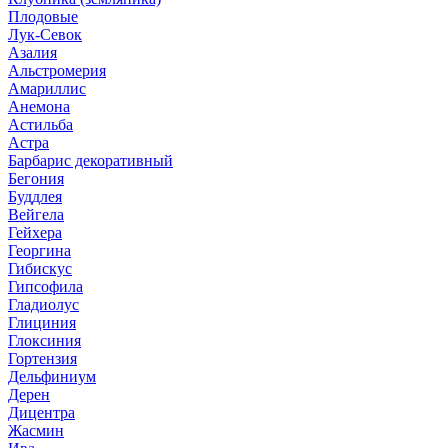
Плодовые
Лук-Севок
Азалия
Альстромерия
Амариллис
Анемона
Астильба
Астра
Барбарис декоративный
Бегония
Буддлея
Вейгела
Гейхера
Георгина
Гибискус
Гипсофила
Гладиолус
Глициния
Глоксиния
Гортензия
Дельфиниум
Дерен
Дицентра
Жасмин