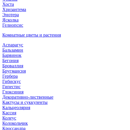
Хоста
Хризантема
Энотера
Ясколка
Гелиопсис
Комнатные цветы и растения
Аспарагус
Бальзамин
Барвинок
Бегония
Броваллия
Бругмансия
Гербера
Гибискус
Гипестис
Глоксиния
Декоративно-лиственные
Кактусы и суккуленты
Кальцеолярия
Кассия
Колеус
Колокольчик
Кроссандра