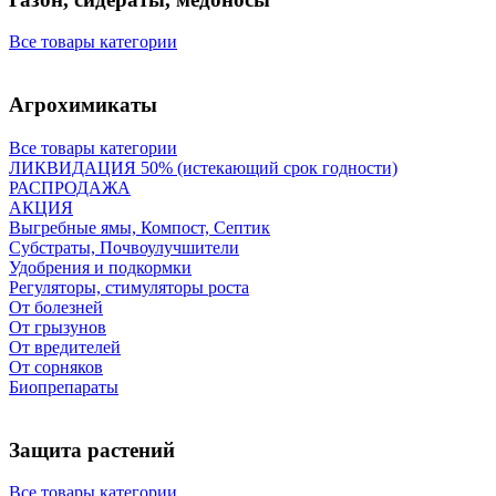
Все товары категории
Агрохимикаты
Все товары категории
ЛИКВИДАЦИЯ 50% (истекающий срок годности)
РАСПРОДАЖА
АКЦИЯ
Выгребные ямы, Компост, Септик
Субстраты, Почвоулучшители
Удобрения и подкормки
Регуляторы, стимуляторы роста
От болезней
От грызунов
От вредителей
От сорняков
Биопрепараты
Защита растений
Все товары категории