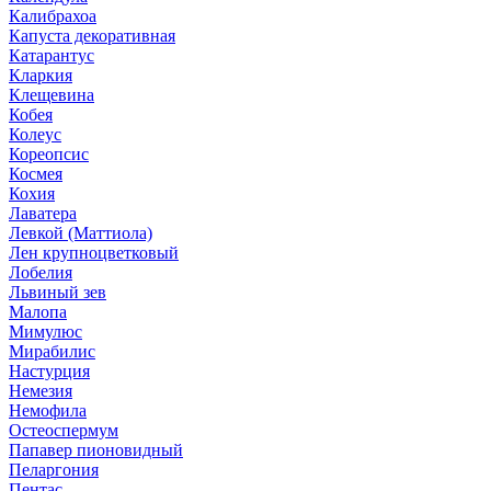
Калибрахоа
Капуста декоративная
Катарантус
Кларкия
Клещевина
Кобея
Колеус
Кореопсис
Космея
Кохия
Лаватера
Левкой (Маттиола)
Лен крупноцветковый
Лобелия
Львиный зев
Малопа
Мимулюс
Мирабилис
Настурция
Немезия
Немофила
Остеоспермум
Папавер пионовидный
Пеларгония
Пентас