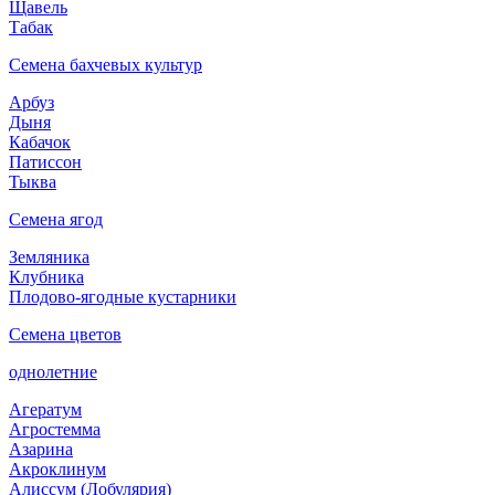
Щавель
Табак
Семена бахчевых культур
Арбуз
Дыня
Кабачок
Патиссон
Тыква
Семена ягод
Земляника
Клубника
Плодово-ягодные кустарники
Семена цветов
однолетние
Агератум
Агростемма
Азарина
Акроклинум
Алиссум (Лобулярия)