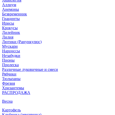
Аквилегия
Аллиум
Анемоны
Безвременник
Гиацинты
Ирисы
Крокусы
Лилейник
Лилия
Лютики (Ранункулюс)
Мускари
Нарцисcы
Незабудки
Пионы
Пролеска
Различные луковичные и смеси
Рябчики
Тюльпаны
Фрезия
Хризантемы
РАСПРОДАЖА
Весна
Картофель
Клубника (земляника)