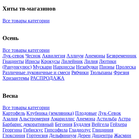
Хиты тв-магазинов
Все товары категории
Осень
Все товары категории
Лук-севок
Чеснок
Аквилегия
Аллиум
Анемоны
Безвременник
Гиацинты
Ирисы
Крокусы
Лилейник
Лилия
Лютики
(Ранункулюс)
Мускари
Нарцисcы
Незабудки
Пионы
Пролеска
Различные луковичные и смеси
Рябчики
Тюльпаны
Фрезия
Хризантемы
РАСПРОДАЖА
Весна
Все товары категории
Картофель
Клубника (земляника)
Плодовые
Лук-Севок
Азалия
Альстромерия
Амариллис
Анемона
Астильба
Астра
Барбарис декоративный
Бегония
Буддлея
Вейгела
Гейхера
Георгина
Гибискус
Гипсофила
Гладиолус
Глициния
Глоксиния
Гортензия
Дельфиниум
Дерен
Дицентра
Жасмин