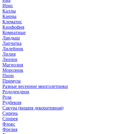
Ива
Ирис
Каллы
Канны
Клематис
Книфофия
Комнатные
Ландыш
Лапчатка
Лилейник
Лилия
Люпин
Магнолия
Морозник
Пион
Примула
Разные весенние многолетники
Рододендрон
Роза
Рудбекия
Сакура (вишня декоративная)
Сирень
Спирея
Флокс
Фрезия