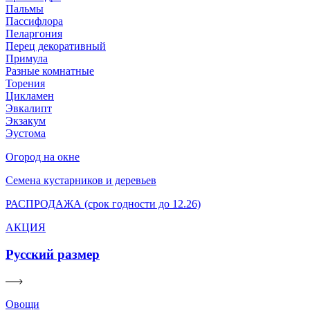
Пальмы
Пассифлора
Пеларгония
Перец декоративный
Примула
Разные комнатные
Торения
Цикламен
Эвкалипт
Экзакум
Эустома
Огород на окне
Семена кустарников и деревьев
РАСПРОДАЖА (срок годности до 12.26)
АКЦИЯ
Русский размер
Овощи