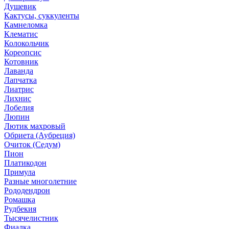
Душевик
Кактусы, суккуленты
Камнеломка
Клематис
Колокольчик
Кореопсис
Котовник
Лаванда
Лапчатка
Лиатрис
Лихнис
Лобелия
Люпин
Лютик махровый
Обриета (Аубреция)
Очиток (Седум)
Пион
Платикодон
Примула
Разные многолетние
Рододендрон
Ромашка
Рудбекия
Тысячелистник
Фиалка