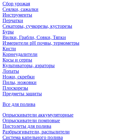
Сбор урожая
Сеялки, сажалки
Инструменты
Перчатки
Секаторы, сучкорезы, кусторезы
Буры
Вилки, Грабли, Совки, Тяпки
Измерители pH почвы, термометры
Кисти
Корнеудалители
Косы и серпы
Культиваторы, аэраторы
Лопаты
Ножи, скребки
Пилы, ножовки
Плоскорезы
Предметы защиты
Все для полива
Опрыскиватели аккумуляторные
Опрыскиватели помповые
Пистолеты для полива
Разбрызгиватели, распылители
Система капельного полива