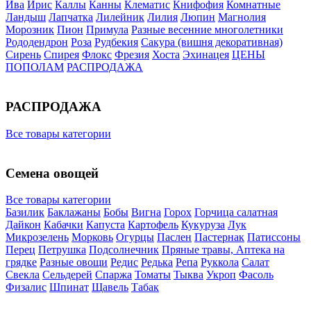
Ива
Ирис
Каллы
Канны
Клематис
Книфофия
Комнатные
Ландыш
Лапчатка
Лилейник
Лилия
Люпин
Магнолия
Морозник
Пион
Примула
Разные весенние многолетники
Рододендрон
Роза
Рудбекия
Сакура (вишня декоративная)
Сирень
Спирея
Флокс
Фрезия
Хоста
Эхинацея
ЦЕНЫ
ПОПОЛАМ
РАСПРОДАЖА
РАСПРОДАЖА
Все товары категории
Семена овощей
Все товары категории
Базилик
Баклажаны
Бобы
Вигна
Горох
Горчица салатная
Дайкон
Кабачки
Капуста
Картофель
Кукуруза
Лук
Микрозелень
Морковь
Огурцы
Паслен
Пастернак
Патиссоны
Перец
Петрушка
Подсолнечник
Пряные травы, Аптека на
грядке
Разные овощи
Редис
Редька
Репа
Руккола
Салат
Свекла
Сельдерей
Спаржа
Томаты
Тыква
Укроп
Фасоль
Физалис
Шпинат
Щавель
Табак