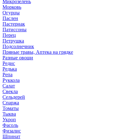
Микрозелень
Морковь
Огурцы
Паслен
Пастернак
Патиссоны
Перец
Петрушка
Подсолнечник
Пряные травы, Аптека на грядке
Разные овощи
Редис
Редька
Репа
Руккола
Салат
Свекла
Сельдерей
Спаржа
Томаты
Тыква
Укроп
Фасоль
Физалис
Шпинат