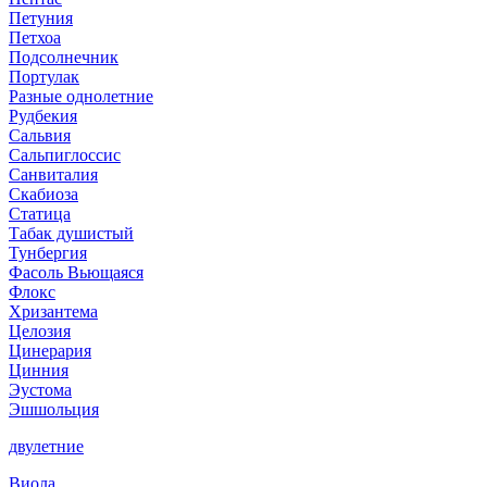
Петуния
Петхоа
Подсолнечник
Портулак
Разные однолетние
Рудбекия
Сальвия
Сальпиглоссис
Санвиталия
Скабиоза
Статица
Табак душистый
Тунбергия
Фасоль Вьющаяся
Флокс
Хризантема
Целозия
Цинерария
Цинния
Эустома
Эшшольция
двулетние
Виола