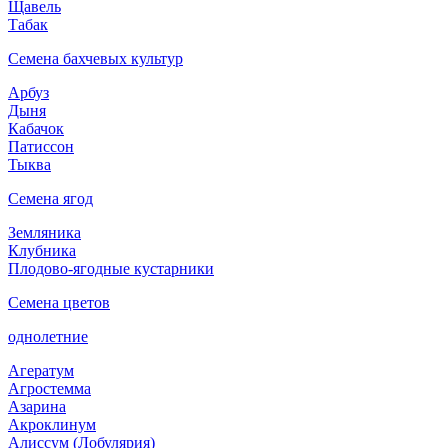
Щавель
Табак
Семена бахчевых культур
Арбуз
Дыня
Кабачок
Патиссон
Тыква
Семена ягод
Земляника
Клубника
Плодово-ягодные кустарники
Семена цветов
однолетние
Агератум
Агростемма
Азарина
Акроклинум
Алиссум (Лобулярия)