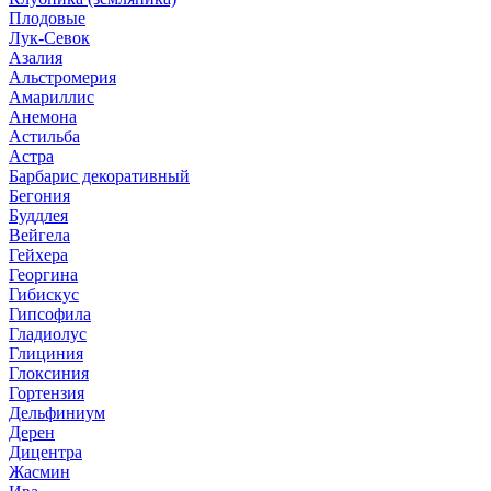
Плодовые
Лук-Севок
Азалия
Альстромерия
Амариллис
Анемона
Астильба
Астра
Барбарис декоративный
Бегония
Буддлея
Вейгела
Гейхера
Георгина
Гибискус
Гипсофила
Гладиолус
Глициния
Глоксиния
Гортензия
Дельфиниум
Дерен
Дицентра
Жасмин