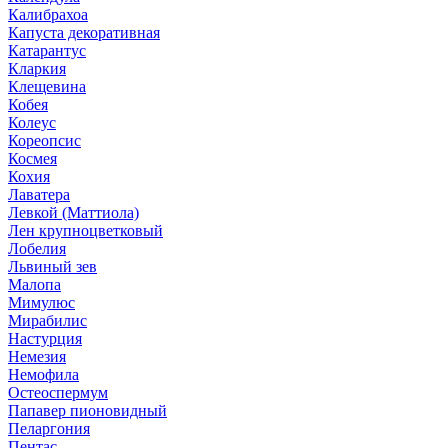
Калибрахоа
Капуста декоративная
Катарантус
Кларкия
Клещевина
Кобея
Колеус
Кореопсис
Космея
Кохия
Лаватера
Левкой (Маттиола)
Лен крупноцветковый
Лобелия
Львиный зев
Малопа
Мимулюс
Мирабилис
Настурция
Немезия
Немофила
Остеоспермум
Папавер пионовидный
Пеларгония
Пентас