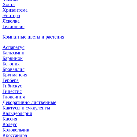
Хоста
Хризантема
Энотера
Ясколка
Гелиопсис
Комнатные цветы и растения
Аспарагус
Бальзамин
Барвинок
Бегония
Броваллия
Бругмансия
Гербера
Гибискус
Гипестис
Глоксиния
Декоративно-лиственные
Кактусы и суккуленты
Кальцеолярия
Кассия
Колеус
Колокольчик
Кроссандра