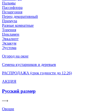
Пальмы
Пассифлора
Пеларгония
Перец декоративный
Примула
Разные комнатные
Торения
Цикламен
Эвкалипт
Экзакум
Эустома
Огород на окне
Семена кустарников и деревьев
РАСПРОДАЖА (срок годности до 12.26)
АКЦИЯ
Русский размер
Овощи