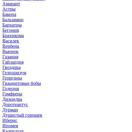
Амарант
Астры
Бакопа
Бальзамин
Бархатцы
Бегония
Брахикома
Василек
Вербена
Вьюнок
Газания
Гайлардия
Гвоздика
Гелихризум
Георгины
Гиацинтовые бобы
Годеция
Гомфрена
Дихондра
Доротеантус
Дурман
Душистый горошек
Иберис
Ипомея
Календула