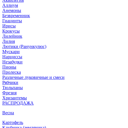
Аквилегия
Аллиум
Анемоны
Безвременник
Гиацинты
Ирисы
Крокусы
Лилейник
Лилия
Лютики (Ранункулюс)
Мускари
Нарцисcы
Незабудки
Пионы
Пролеска
Различные луковичные и смеси
Рябчики
Тюльпаны
Фрезия
Хризантемы
РАСПРОДАЖА
Весна
Картофель
Клубника (земляника)