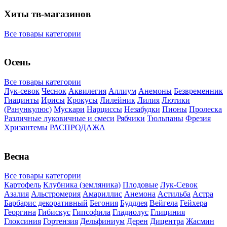
Хиты тв-магазинов
Все товары категории
Осень
Все товары категории
Лук-севок
Чеснок
Аквилегия
Аллиум
Анемоны
Безвременник
Гиацинты
Ирисы
Крокусы
Лилейник
Лилия
Лютики
(Ранункулюс)
Мускари
Нарцисcы
Незабудки
Пионы
Пролеска
Различные луковичные и смеси
Рябчики
Тюльпаны
Фрезия
Хризантемы
РАСПРОДАЖА
Весна
Все товары категории
Картофель
Клубника (земляника)
Плодовые
Лук-Севок
Азалия
Альстромерия
Амариллис
Анемона
Астильба
Астра
Барбарис декоративный
Бегония
Буддлея
Вейгела
Гейхера
Георгина
Гибискус
Гипсофила
Гладиолус
Глициния
Глоксиния
Гортензия
Дельфиниум
Дерен
Дицентра
Жасмин