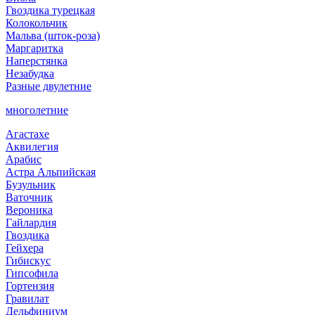
Гвоздика турецкая
Колокольчик
Мальва (шток-роза)
Маргаритка
Наперстянка
Незабудка
Разные двулетние
многолетние
Агастахе
Аквилегия
Арабис
Астра Альпийская
Бузульник
Ваточник
Вероника
Гайлардия
Гвоздика
Гейхера
Гибискус
Гипсофила
Гортензия
Гравилат
Дельфиниум