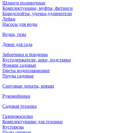
Шланги поливочные
Комплектующие, муфты, фитинги
Брандспойты, удочки-удлинители
Лейки
Насосы для воды
Ведра, тазы
Декор для сада
Заборчики и бордюры
Кустодержатели, арки, подставки
Фонари садовые
Цветы водоплавающие
Пруды садовые
Снеговые лопаты, ковши
Рукомойники
Садовая техника
Газонокосилки
Комплектующие для техники
Кусторезы
Пилы цепные