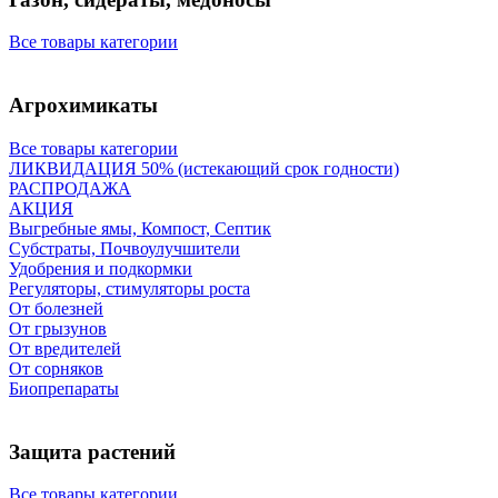
Все товары категории
Агрохимикаты
Все товары категории
ЛИКВИДАЦИЯ 50% (истекающий срок годности)
РАСПРОДАЖА
АКЦИЯ
Выгребные ямы, Компост, Септик
Субстраты, Почвоулучшители
Удобрения и подкормки
Регуляторы, стимуляторы роста
От болезней
От грызунов
От вредителей
От сорняков
Биопрепараты
Защита растений
Все товары категории