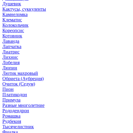
Душевик
Кактусы, суккуленты
Камнеломка
Клематис
Колокольчик
Кореопсис
Котовник
Лаванда
Лапчатка
Лиатрис
Лихнис
Лобелия
Люпин
Лютик махровый
Обриета (Аубреция)
Очиток (Седум)
Пион
Платикодон
Примула
Разные многолетние
Рододендрон
Ромашка
Рудбекия
Тысячелистник
Фиалка