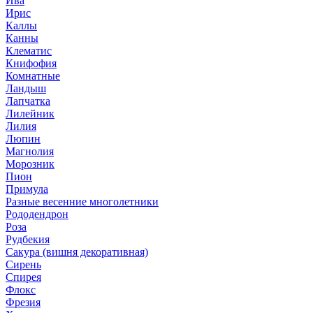
Ива
Ирис
Каллы
Канны
Клематис
Книфофия
Комнатные
Ландыш
Лапчатка
Лилейник
Лилия
Люпин
Магнолия
Морозник
Пион
Примула
Разные весенние многолетники
Рододендрон
Роза
Рудбекия
Сакура (вишня декоративная)
Сирень
Спирея
Флокс
Фрезия