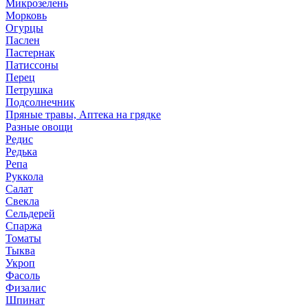
Микрозелень
Морковь
Огурцы
Паслен
Пастернак
Патиссоны
Перец
Петрушка
Подсолнечник
Пряные травы, Аптека на грядке
Разные овощи
Редис
Редька
Репа
Руккола
Салат
Свекла
Сельдерей
Спаржа
Томаты
Тыква
Укроп
Фасоль
Физалис
Шпинат