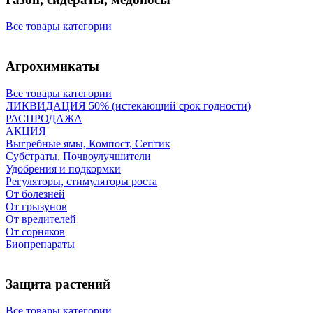
Все товары категории
Агрохимикаты
Все товары категории
ЛИКВИДАЦИЯ 50% (истекающий срок годности)
РАСПРОДАЖА
АКЦИЯ
Выгребные ямы, Компост, Септик
Субстраты, Почвоулучшители
Удобрения и подкормки
Регуляторы, стимуляторы роста
От болезней
От грызунов
От вредителей
От сорняков
Биопрепараты
Защита растений
Все товары категории