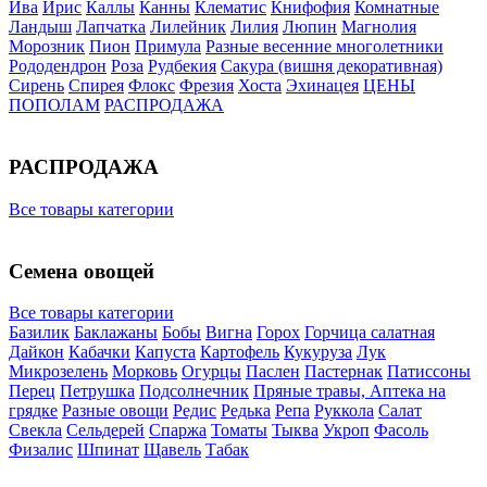
Ива
Ирис
Каллы
Канны
Клематис
Книфофия
Комнатные
Ландыш
Лапчатка
Лилейник
Лилия
Люпин
Магнолия
Морозник
Пион
Примула
Разные весенние многолетники
Рододендрон
Роза
Рудбекия
Сакура (вишня декоративная)
Сирень
Спирея
Флокс
Фрезия
Хоста
Эхинацея
ЦЕНЫ
ПОПОЛАМ
РАСПРОДАЖА
РАСПРОДАЖА
Все товары категории
Семена овощей
Все товары категории
Базилик
Баклажаны
Бобы
Вигна
Горох
Горчица салатная
Дайкон
Кабачки
Капуста
Картофель
Кукуруза
Лук
Микрозелень
Морковь
Огурцы
Паслен
Пастернак
Патиссоны
Перец
Петрушка
Подсолнечник
Пряные травы, Аптека на
грядке
Разные овощи
Редис
Редька
Репа
Руккола
Салат
Свекла
Сельдерей
Спаржа
Томаты
Тыква
Укроп
Фасоль
Физалис
Шпинат
Щавель
Табак