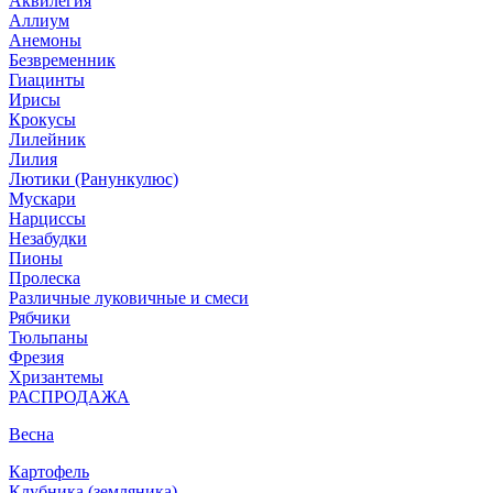
Аквилегия
Аллиум
Анемоны
Безвременник
Гиацинты
Ирисы
Крокусы
Лилейник
Лилия
Лютики (Ранункулюс)
Мускари
Нарцисcы
Незабудки
Пионы
Пролеска
Различные луковичные и смеси
Рябчики
Тюльпаны
Фрезия
Хризантемы
РАСПРОДАЖА
Весна
Картофель
Клубника (земляника)