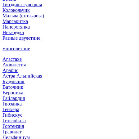
Гвоздика турецкая
Колокольчик
Мальва (шток-роза)
Маргаритка
Наперстянка
Незабудка
Разные двулетние
многолетние
Агастахе
Аквилегия
Арабис
Астра Альпийская
Бузульник
Ваточник
Вероника
Гайлардия
Гвоздика
Гейхера
Гибискус
Гипсофила
Гортензия
Гравилат
Дельфиниум