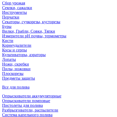
Сбор урожая
Сеялки, сажалки
Инструменты
Перчатки
Секаторы, сучкорезы, кусторезы
Буры
Вилки, Грабли, Совки, Тяпки
Измерители pH почвы, термометры
Кисти
Корнеудалители
Косы и серпы
Культиваторы, аэраторы
Лопаты
Ножи, скребки
Пилы, ножовки
Плоскорезы
Предметы защиты
Все для полива
Опрыскиватели аккумуляторные
Опрыскиватели помповые
Пистолеты для полива
Разбрызгиватели, распылители
Система капельного полива