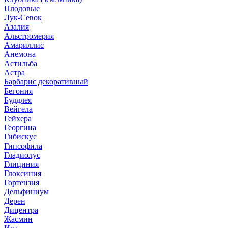
Плодовые
Лук-Севок
Азалия
Альстромерия
Амариллис
Анемона
Астильба
Астра
Барбарис декоративный
Бегония
Буддлея
Вейгела
Гейхера
Георгина
Гибискус
Гипсофила
Гладиолус
Глициния
Глоксиния
Гортензия
Дельфиниум
Дерен
Дицентра
Жасмин