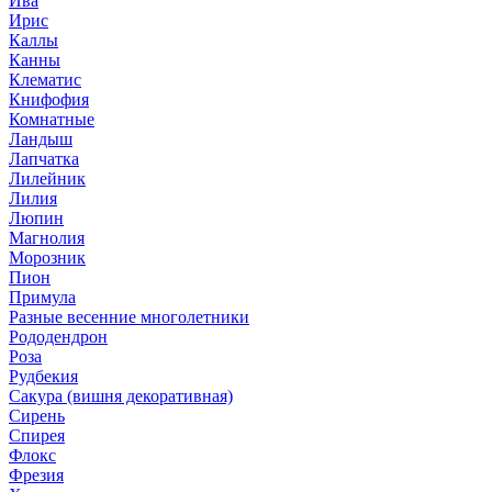
Ива
Ирис
Каллы
Канны
Клематис
Книфофия
Комнатные
Ландыш
Лапчатка
Лилейник
Лилия
Люпин
Магнолия
Морозник
Пион
Примула
Разные весенние многолетники
Рододендрон
Роза
Рудбекия
Сакура (вишня декоративная)
Сирень
Спирея
Флокс
Фрезия