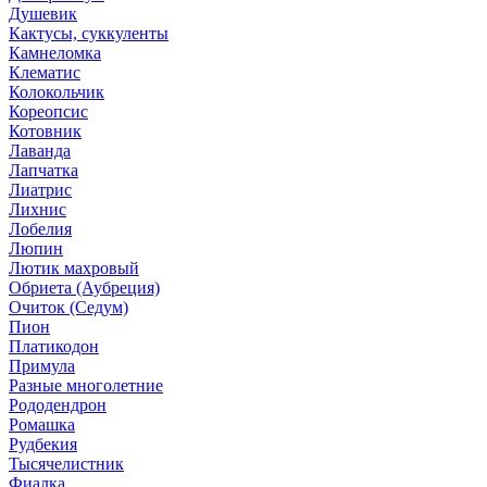
Душевик
Кактусы, суккуленты
Камнеломка
Клематис
Колокольчик
Кореопсис
Котовник
Лаванда
Лапчатка
Лиатрис
Лихнис
Лобелия
Люпин
Лютик махровый
Обриета (Аубреция)
Очиток (Седум)
Пион
Платикодон
Примула
Разные многолетние
Рододендрон
Ромашка
Рудбекия
Тысячелистник
Фиалка