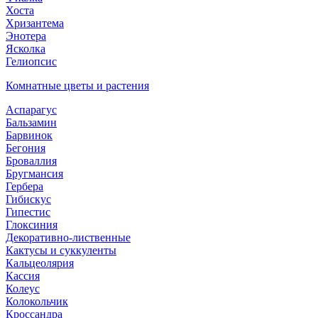
Хоста
Хризантема
Энотера
Ясколка
Гелиопсис
Комнатные цветы и растения
Аспарагус
Бальзамин
Барвинок
Бегония
Броваллия
Бругмансия
Гербера
Гибискус
Гипестис
Глоксиния
Декоративно-лиственные
Кактусы и суккуленты
Кальцеолярия
Кассия
Колеус
Колокольчик
Кроссандра