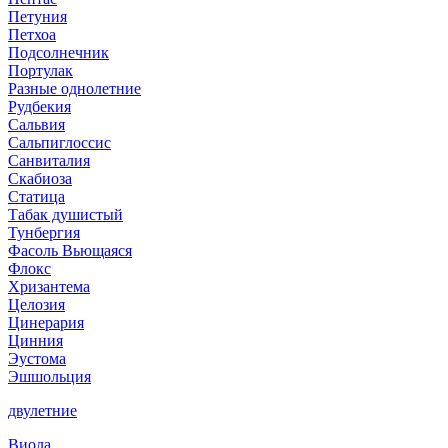
Петуния
Петхоа
Подсолнечник
Портулак
Разные однолетние
Рудбекия
Сальвия
Сальпиглоссис
Санвиталия
Скабиоза
Статица
Табак душистый
Тунбергия
Фасоль Вьющаяся
Флокс
Хризантема
Целозия
Цинерария
Цинния
Эустома
Эшшольция
двулетние
Виола