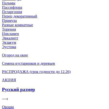
Пальмы
Пассифлора
Пеларгония
Перец декоративный
Примула
Разные комнатные
Торения
Цикламен
Эвкалипт
Экзакум
Эустома
Огород на окне
Семена кустарников и деревьев
РАСПРОДАЖА (срок годности до 12.26)
АКЦИЯ
Русский размер
Овощи