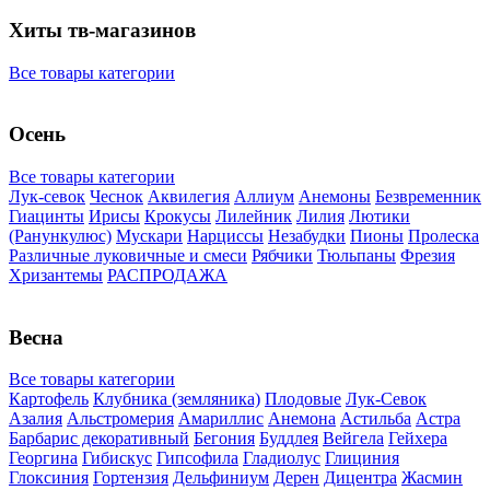
Хиты тв-магазинов
Все товары категории
Осень
Все товары категории
Лук-севок
Чеснок
Аквилегия
Аллиум
Анемоны
Безвременник
Гиацинты
Ирисы
Крокусы
Лилейник
Лилия
Лютики
(Ранункулюс)
Мускари
Нарцисcы
Незабудки
Пионы
Пролеска
Различные луковичные и смеси
Рябчики
Тюльпаны
Фрезия
Хризантемы
РАСПРОДАЖА
Весна
Все товары категории
Картофель
Клубника (земляника)
Плодовые
Лук-Севок
Азалия
Альстромерия
Амариллис
Анемона
Астильба
Астра
Барбарис декоративный
Бегония
Буддлея
Вейгела
Гейхера
Георгина
Гибискус
Гипсофила
Гладиолус
Глициния
Глоксиния
Гортензия
Дельфиниум
Дерен
Дицентра
Жасмин