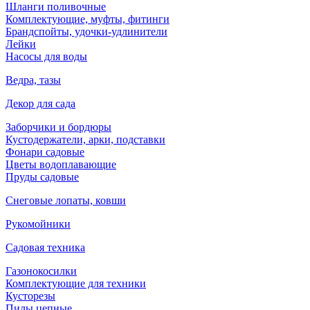
Шланги поливочные
Комплектующие, муфты, фитинги
Брандспойты, удочки-удлинители
Лейки
Насосы для воды
Ведра, тазы
Декор для сада
Заборчики и бордюры
Кустодержатели, арки, подставки
Фонари садовые
Цветы водоплавающие
Пруды садовые
Снеговые лопаты, ковши
Рукомойники
Садовая техника
Газонокосилки
Комплектующие для техники
Кусторезы
Пилы цепные