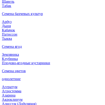
Щавель
Табак
Семена бахчевых культур
Арбуз
Дыня
Кабачок
Патиссон
Тыква
Семена ягод
Земляника
Клубника
Плодово-ягодные кустарники
Семена цветов
однолетние
Агератум
Агростемма
Азарина
Акроклинум
Алиссум (Лобулярия)