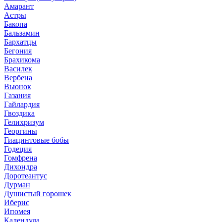
Амарант
Астры
Бакопа
Бальзамин
Бархатцы
Бегония
Брахикома
Василек
Вербена
Вьюнок
Газания
Гайлардия
Гвоздика
Гелихризум
Георгины
Гиацинтовые бобы
Годеция
Гомфрена
Дихондра
Доротеантус
Дурман
Душистый горошек
Иберис
Ипомея
Календула