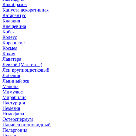
Калибрахоа
Капуста декоративная
Катарантус
Кларкия
Клещевина
Кобея
Колеус
Кореопсис
Космея
Кохия
Лаватера
Левкой (Маттиола)
Лен крупноцветковый
Лобелия
Львиный зев
Малопа
Мимулюс
Мирабилис
Настурция
Немезия
Немофила
Остеоспермум
Папавер пионовидный
Пеларгония
Пентас