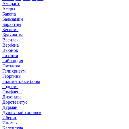
Амарант
Астры
Бакопа
Бальзамин
Бархатцы
Бегония
Брахикома
Василек
Вербена
Вьюнок
Газания
Гайлардия
Гвоздика
Гелихризум
Георгины
Гиацинтовые бобы
Годеция
Гомфрена
Дихондра
Доротеантус
Дурман
Душистый горошек
Иберис
Ипомея
Календула