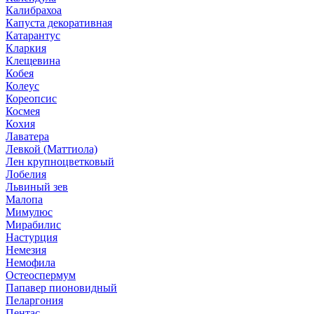
Калибрахоа
Капуста декоративная
Катарантус
Кларкия
Клещевина
Кобея
Колеус
Кореопсис
Космея
Кохия
Лаватера
Левкой (Маттиола)
Лен крупноцветковый
Лобелия
Львиный зев
Малопа
Мимулюс
Мирабилис
Настурция
Немезия
Немофила
Остеоспермум
Папавер пионовидный
Пеларгония
Пентас