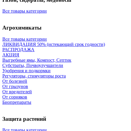
Все товары категории
Агрохимикаты
Все товары категории
ЛИКВИДАЦИЯ 50% (истекающий срок годности)
РАСПРОДАЖА
АКЦИЯ
Выгребные ямы, Компост, Септик
Субстраты, Почвоулучшители
Удобрения и подкормки
Регуляторы, стимуляторы роста
От болезней
От грызунов
От вредителей
От сорняков
Биопрепараты
Защита растений
Все товары категории