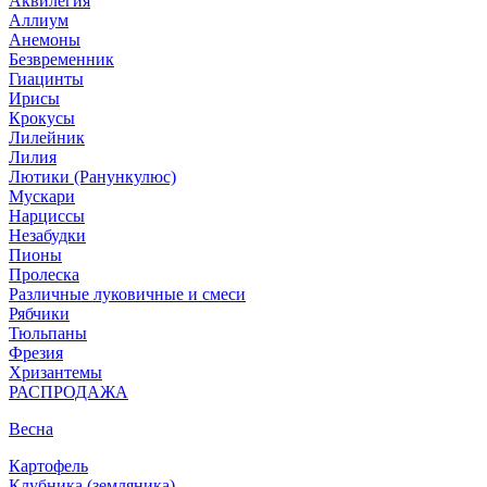
Аквилегия
Аллиум
Анемоны
Безвременник
Гиацинты
Ирисы
Крокусы
Лилейник
Лилия
Лютики (Ранункулюс)
Мускари
Нарцисcы
Незабудки
Пионы
Пролеска
Различные луковичные и смеси
Рябчики
Тюльпаны
Фрезия
Хризантемы
РАСПРОДАЖА
Весна
Картофель
Клубника (земляника)