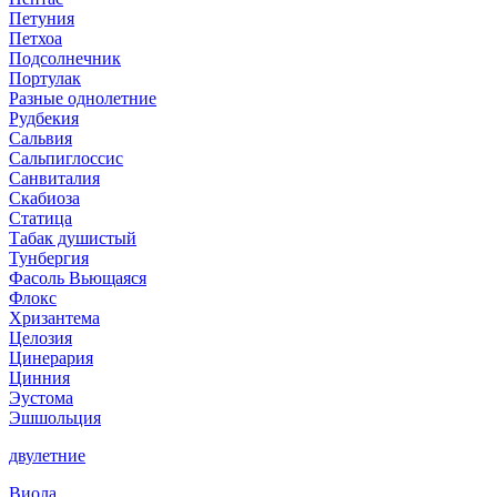
Петуния
Петхоа
Подсолнечник
Портулак
Разные однолетние
Рудбекия
Сальвия
Сальпиглоссис
Санвиталия
Скабиоза
Статица
Табак душистый
Тунбергия
Фасоль Вьющаяся
Флокс
Хризантема
Целозия
Цинерария
Цинния
Эустома
Эшшольция
двулетние
Виола