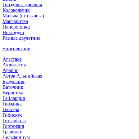
Гвоздика турецкая
Колокольчик
Мальва (шток-роза)
Маргаритка
Наперстянка
Незабудка
Разные двулетние
многолетние
Агастахе
Аквилегия
Арабис
Астра Альпийская
Бузульник
Ваточник
Вероника
Гайлардия
Гвоздика
Гейхера
Гибискус
Гипсофила
Гортензия
Гравилат
Дельфиниум