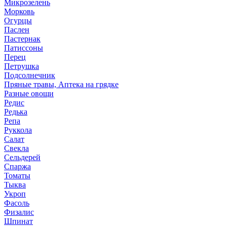
Микрозелень
Морковь
Огурцы
Паслен
Пастернак
Патиссоны
Перец
Петрушка
Подсолнечник
Пряные травы, Аптека на грядке
Разные овощи
Редис
Редька
Репа
Руккола
Салат
Свекла
Сельдерей
Спаржа
Томаты
Тыква
Укроп
Фасоль
Физалис
Шпинат