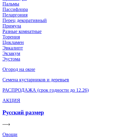
Пальмы
Пассифлора
Пеларгония
Перец декоративный
Примула
Разные комнатные
Торения
Цикламен
Эвкалипт
Экзакум
Эустома
Огород на окне
Семена кустарников и деревьев
РАСПРОДАЖА (срок годности до 12.26)
АКЦИЯ
Русский размер
Овощи