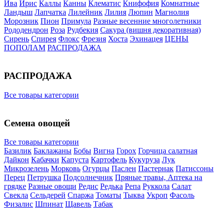
Ива
Ирис
Каллы
Канны
Клематис
Книфофия
Комнатные
Ландыш
Лапчатка
Лилейник
Лилия
Люпин
Магнолия
Морозник
Пион
Примула
Разные весенние многолетники
Рододендрон
Роза
Рудбекия
Сакура (вишня декоративная)
Сирень
Спирея
Флокс
Фрезия
Хоста
Эхинацея
ЦЕНЫ
ПОПОЛАМ
РАСПРОДАЖА
РАСПРОДАЖА
Все товары категории
Семена овощей
Все товары категории
Базилик
Баклажаны
Бобы
Вигна
Горох
Горчица салатная
Дайкон
Кабачки
Капуста
Картофель
Кукуруза
Лук
Микрозелень
Морковь
Огурцы
Паслен
Пастернак
Патиссоны
Перец
Петрушка
Подсолнечник
Пряные травы, Аптека на
грядке
Разные овощи
Редис
Редька
Репа
Руккола
Салат
Свекла
Сельдерей
Спаржа
Томаты
Тыква
Укроп
Фасоль
Физалис
Шпинат
Щавель
Табак