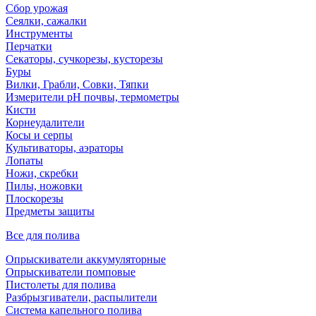
Сбор урожая
Сеялки, сажалки
Инструменты
Перчатки
Секаторы, сучкорезы, кусторезы
Буры
Вилки, Грабли, Совки, Тяпки
Измерители pH почвы, термометры
Кисти
Корнеудалители
Косы и серпы
Культиваторы, аэраторы
Лопаты
Ножи, скребки
Пилы, ножовки
Плоскорезы
Предметы защиты
Все для полива
Опрыскиватели аккумуляторные
Опрыскиватели помповые
Пистолеты для полива
Разбрызгиватели, распылители
Система капельного полива