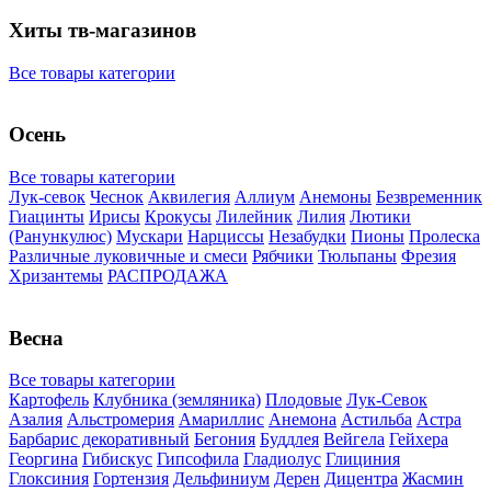
Хиты тв-магазинов
Все товары категории
Осень
Все товары категории
Лук-севок
Чеснок
Аквилегия
Аллиум
Анемоны
Безвременник
Гиацинты
Ирисы
Крокусы
Лилейник
Лилия
Лютики
(Ранункулюс)
Мускари
Нарцисcы
Незабудки
Пионы
Пролеска
Различные луковичные и смеси
Рябчики
Тюльпаны
Фрезия
Хризантемы
РАСПРОДАЖА
Весна
Все товары категории
Картофель
Клубника (земляника)
Плодовые
Лук-Севок
Азалия
Альстромерия
Амариллис
Анемона
Астильба
Астра
Барбарис декоративный
Бегония
Буддлея
Вейгела
Гейхера
Георгина
Гибискус
Гипсофила
Гладиолус
Глициния
Глоксиния
Гортензия
Дельфиниум
Дерен
Дицентра
Жасмин