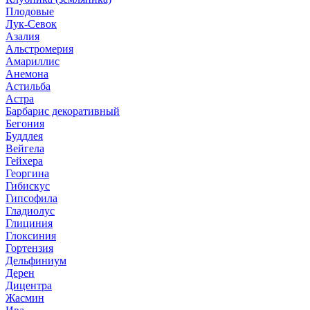
Плодовые
Лук-Севок
Азалия
Альстромерия
Амариллис
Анемона
Астильба
Астра
Барбарис декоративный
Бегония
Буддлея
Вейгела
Гейхера
Георгина
Гибискус
Гипсофила
Гладиолус
Глициния
Глоксиния
Гортензия
Дельфиниум
Дерен
Дицентра
Жасмин