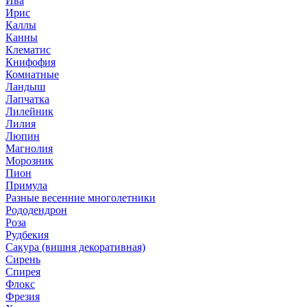
Ива
Ирис
Каллы
Канны
Клематис
Книфофия
Комнатные
Ландыш
Лапчатка
Лилейник
Лилия
Люпин
Магнолия
Морозник
Пион
Примула
Разные весенние многолетники
Рододендрон
Роза
Рудбекия
Сакура (вишня декоративная)
Сирень
Спирея
Флокс
Фрезия