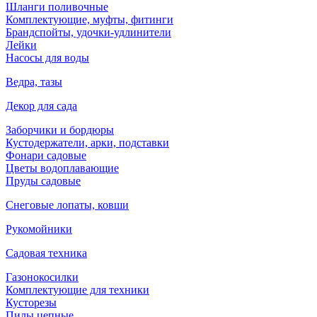
Шланги поливочные
Комплектующие, муфты, фитинги
Брандспойты, удочки-удлинители
Лейки
Насосы для воды
Ведра, тазы
Декор для сада
Заборчики и бордюры
Кустодержатели, арки, подставки
Фонари садовые
Цветы водоплавающие
Пруды садовые
Снеговые лопаты, ковши
Рукомойники
Садовая техника
Газонокосилки
Комплектующие для техники
Кусторезы
Пилы цепные