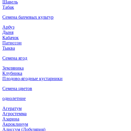
Щавель
Табак
Семена бахчевых культур
Арбуз
Дыня
Кабачок
Патиссон
Тыква
Семена ягод
Земляника
Клубника
Плодово-ягодные кустарники
Семена цветов
однолетние
Агератум
Агростемма
Азарина
Акроклинум
Алиссум (Лобулярия)