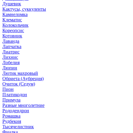
Душевик
Кактусы, суккуленты
Камнеломка
Клематис
Колокольчик
Кореопсис
Котовник
Лаванда
Лапчатка
Лиатрис
Лихнис
Лобелия
Люпин
Лютик махровый
Обриета (Аубреция)
Очиток (Седум)
Пион
Платикодон
Примула
Разные многолетние
Рододендрон
Ромашка
Рудбекия
Тысячелистник
Фиалка