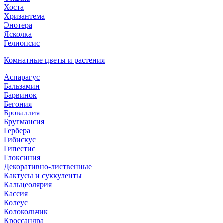
Хоста
Хризантема
Энотера
Ясколка
Гелиопсис
Комнатные цветы и растения
Аспарагус
Бальзамин
Барвинок
Бегония
Броваллия
Бругмансия
Гербера
Гибискус
Гипестис
Глоксиния
Декоративно-лиственные
Кактусы и суккуленты
Кальцеолярия
Кассия
Колеус
Колокольчик
Кроссандра