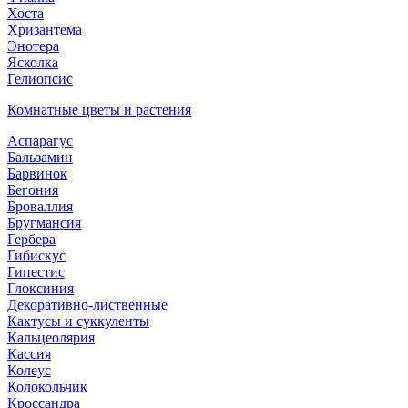
Хоста
Хризантема
Энотера
Ясколка
Гелиопсис
Комнатные цветы и растения
Аспарагус
Бальзамин
Барвинок
Бегония
Броваллия
Бругмансия
Гербера
Гибискус
Гипестис
Глоксиния
Декоративно-лиственные
Кактусы и суккуленты
Кальцеолярия
Кассия
Колеус
Колокольчик
Кроссандра