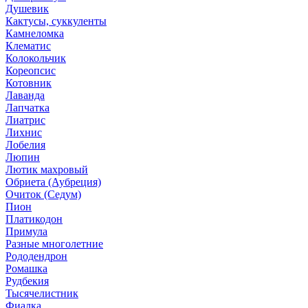
Душевик
Кактусы, суккуленты
Камнеломка
Клематис
Колокольчик
Кореопсис
Котовник
Лаванда
Лапчатка
Лиатрис
Лихнис
Лобелия
Люпин
Лютик махровый
Обриета (Аубреция)
Очиток (Седум)
Пион
Платикодон
Примула
Разные многолетние
Рододендрон
Ромашка
Рудбекия
Тысячелистник
Фиалка