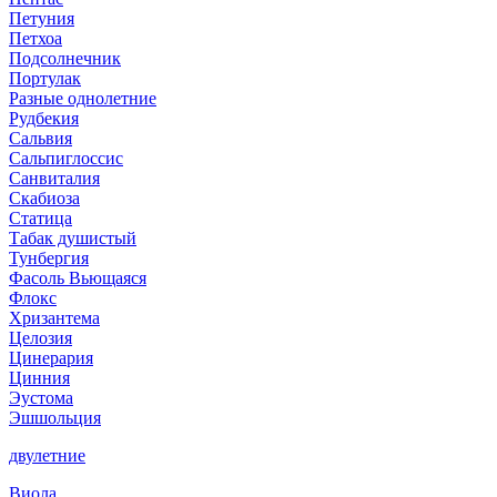
Петуния
Петхоа
Подсолнечник
Портулак
Разные однолетние
Рудбекия
Сальвия
Сальпиглоссис
Санвиталия
Скабиоза
Статица
Табак душистый
Тунбергия
Фасоль Вьющаяся
Флокс
Хризантема
Целозия
Цинерария
Цинния
Эустома
Эшшольция
двулетние
Виола