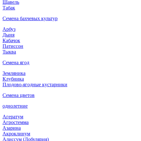
Щавель
Табак
Семена бахчевых культур
Арбуз
Дыня
Кабачок
Патиссон
Тыква
Семена ягод
Земляника
Клубника
Плодово-ягодные кустарники
Семена цветов
однолетние
Агератум
Агростемма
Азарина
Акроклинум
Алиссум (Лобулярия)