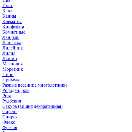
Ива
Ирис
Каллы
Канны
Клематис
Книфофия
Комнатные
Ландыш
Лапчатка
Лилейник
Лилия
Люпин
Магнолия
Морозник
Пион
Примула
Разные весенние многолетники
Рододендрон
Роза
Рудбекия
Сакура (вишня декоративная)
Сирень
Спирея
Флокс
Фрезия