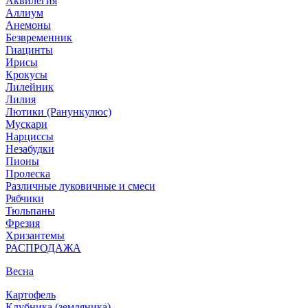
Аквилегия
Аллиум
Анемоны
Безвременник
Гиацинты
Ирисы
Крокусы
Лилейник
Лилия
Лютики (Ранункулюс)
Мускари
Нарцисcы
Незабудки
Пионы
Пролеска
Различные луковичные и смеси
Рябчики
Тюльпаны
Фрезия
Хризантемы
РАСПРОДАЖА
Весна
Картофель
Клубника (земляника)