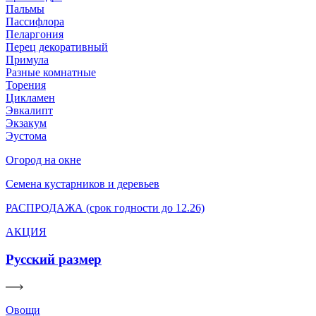
Пальмы
Пассифлора
Пеларгония
Перец декоративный
Примула
Разные комнатные
Торения
Цикламен
Эвкалипт
Экзакум
Эустома
Огород на окне
Семена кустарников и деревьев
РАСПРОДАЖА (срок годности до 12.26)
АКЦИЯ
Русский размер
Овощи