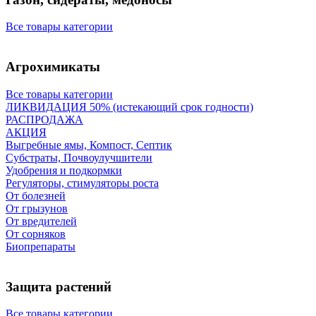
Все товары категории
Агрохимикаты
Все товары категории
ЛИКВИДАЦИЯ 50% (истекающий срок годности)
РАСПРОДАЖА
АКЦИЯ
Выгребные ямы, Компост, Септик
Субстраты, Почвоулучшители
Удобрения и подкормки
Регуляторы, стимуляторы роста
От болезней
От грызунов
От вредителей
От сорняков
Биопрепараты
Защита растений
Все товары категории