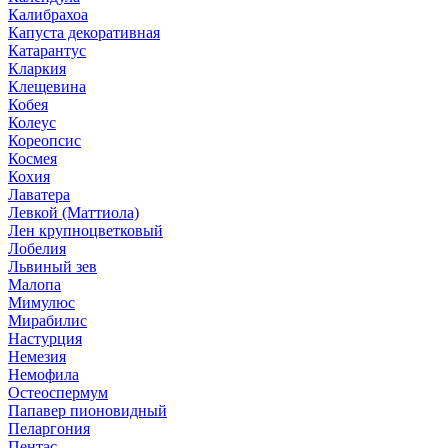
Калибрахоа
Капуста декоративная
Катарантус
Кларкия
Клещевина
Кобея
Колеус
Кореопсис
Космея
Кохия
Лаватера
Левкой (Маттиола)
Лен крупноцветковый
Лобелия
Львиный зев
Малопа
Мимулюс
Мирабилис
Настурция
Немезия
Немофила
Остеоспермум
Папавер пионовидный
Пеларгония
Пентас