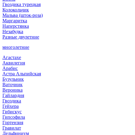
Гвоздика турецкая
Колокольчик
Мальва (шток-роза)
Маргаритка
Наперстянка
Незабудка
Разные двулетние
многолетние
Агастахе
Аквилегия
Арабис
Астра Альпийская
Бузульник
Ваточник
Вероника
Гайлардия
Гвоздика
Гейхера
Гибискус
Гипсофила
Гортензия
Гравилат
Дельфиниум