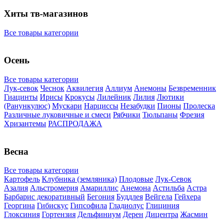
Хиты тв-магазинов
Все товары категории
Осень
Все товары категории
Лук-севок
Чеснок
Аквилегия
Аллиум
Анемоны
Безвременник
Гиацинты
Ирисы
Крокусы
Лилейник
Лилия
Лютики
(Ранункулюс)
Мускари
Нарцисcы
Незабудки
Пионы
Пролеска
Различные луковичные и смеси
Рябчики
Тюльпаны
Фрезия
Хризантемы
РАСПРОДАЖА
Весна
Все товары категории
Картофель
Клубника (земляника)
Плодовые
Лук-Севок
Азалия
Альстромерия
Амариллис
Анемона
Астильба
Астра
Барбарис декоративный
Бегония
Буддлея
Вейгела
Гейхера
Георгина
Гибискус
Гипсофила
Гладиолус
Глициния
Глоксиния
Гортензия
Дельфиниум
Дерен
Дицентра
Жасмин