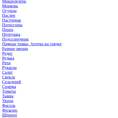
Микрозелень
Морковь
Огурцы
Паслен
Пастернак
Патиссоны
Перец
Петрушка
Подсолнечник
Пряные травы, Аптека на грядке
Разные овощи
Редис
Редька
Репа
Руккола
Салат
Свекла
Сельдерей
Спаржа
Томаты
Тыква
Укроп
Фасоль
Физалис
Шпинат