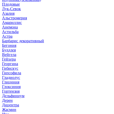
Плодовые
Лук-Севок
Азалия
Альстромерия
Амариллис
Анемона
Астильба
Астра
Барбарис декоративный
Бегония
Буддлея
Вейгела
Гейхера
Георгина
Гибискус
Гипсофила
Гладиолус
Глициния
Глоксиния
Гортензия
Дельфиниум
Дерен
Дицентра
Жасмин