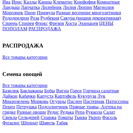
Ива
Ирис
Каллы
Канны
Клематис
Книфофия
Комнатные
Ландыш
Лапчатка
Лилейник
Лилия
Люпин
Магнолия
Морозник
Пион
Примула
Разные весенние многолетники
Рододендрон
Роза
Рудбекия
Сакура (вишня декоративная)
Сирень
Спирея
Флокс
Фрезия
Хоста
Эхинацея
ЦЕНЫ
ПОПОЛАМ
РАСПРОДАЖА
РАСПРОДАЖА
Все товары категории
Семена овощей
Все товары категории
Базилик
Баклажаны
Бобы
Вигна
Горох
Горчица салатная
Дайкон
Кабачки
Капуста
Картофель
Кукуруза
Лук
Микрозелень
Морковь
Огурцы
Паслен
Пастернак
Патиссоны
Перец
Петрушка
Подсолнечник
Пряные травы, Аптека на
грядке
Разные овощи
Редис
Редька
Репа
Руккола
Салат
Свекла
Сельдерей
Спаржа
Томаты
Тыква
Укроп
Фасоль
Физалис
Шпинат
Щавель
Табак