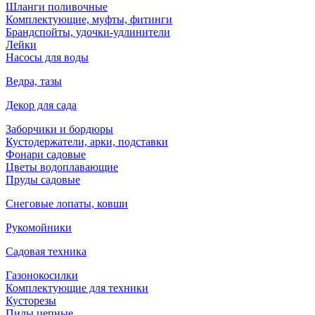
Шланги поливочные
Комплектующие, муфты, фитинги
Брандспойты, удочки-удлинители
Лейки
Насосы для воды
Ведра, тазы
Декор для сада
Заборчики и бордюры
Кустодержатели, арки, подставки
Фонари садовые
Цветы водоплавающие
Пруды садовые
Снеговые лопаты, ковши
Рукомойники
Садовая техника
Газонокосилки
Комплектующие для техники
Кусторезы
Пилы цепные