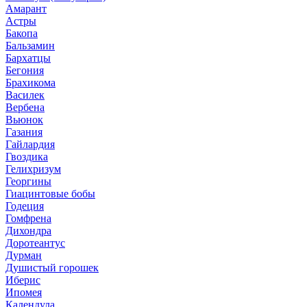
Амарант
Астры
Бакопа
Бальзамин
Бархатцы
Бегония
Брахикома
Василек
Вербена
Вьюнок
Газания
Гайлардия
Гвоздика
Гелихризум
Георгины
Гиацинтовые бобы
Годеция
Гомфрена
Дихондра
Доротеантус
Дурман
Душистый горошек
Иберис
Ипомея
Календула