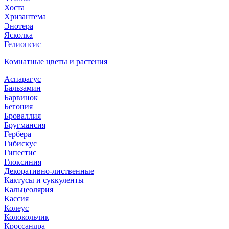
Хоста
Хризантема
Энотера
Ясколка
Гелиопсис
Комнатные цветы и растения
Аспарагус
Бальзамин
Барвинок
Бегония
Броваллия
Бругмансия
Гербера
Гибискус
Гипестис
Глоксиния
Декоративно-лиственные
Кактусы и суккуленты
Кальцеолярия
Кассия
Колеус
Колокольчик
Кроссандра