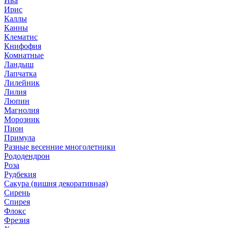
Ива
Ирис
Каллы
Канны
Клематис
Книфофия
Комнатные
Ландыш
Лапчатка
Лилейник
Лилия
Люпин
Магнолия
Морозник
Пион
Примула
Разные весенние многолетники
Рододендрон
Роза
Рудбекия
Сакура (вишня декоративная)
Сирень
Спирея
Флокс
Фрезия