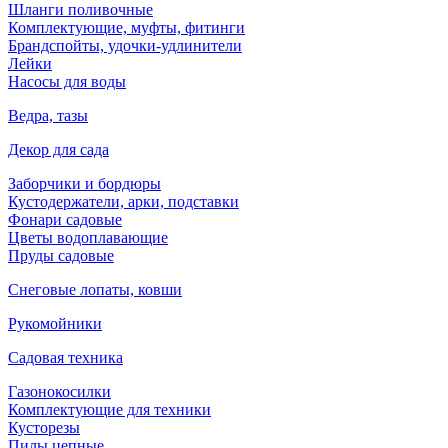
Шланги поливочные
Комплектующие, муфты, фитинги
Брандспойты, удочки-удлинители
Лейки
Насосы для воды
Ведра, тазы
Декор для сада
Заборчики и бордюры
Кустодержатели, арки, подставки
Фонари садовые
Цветы водоплавающие
Пруды садовые
Снеговые лопаты, ковши
Рукомойники
Садовая техника
Газонокосилки
Комплектующие для техники
Кусторезы
Пилы цепные