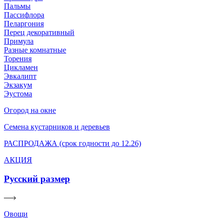
Пальмы
Пассифлора
Пеларгония
Перец декоративный
Примула
Разные комнатные
Торения
Цикламен
Эвкалипт
Экзакум
Эустома
Огород на окне
Семена кустарников и деревьев
РАСПРОДАЖА (срок годности до 12.26)
АКЦИЯ
Русский размер
Овощи