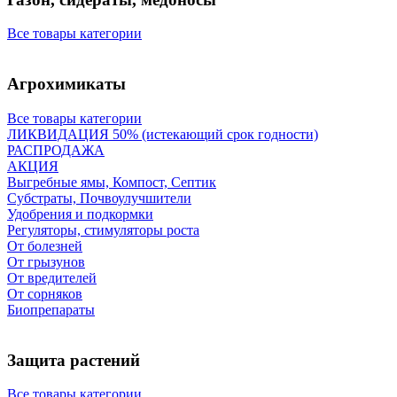
Все товары категории
Агрохимикаты
Все товары категории
ЛИКВИДАЦИЯ 50% (истекающий срок годности)
РАСПРОДАЖА
АКЦИЯ
Выгребные ямы, Компост, Септик
Субстраты, Почвоулучшители
Удобрения и подкормки
Регуляторы, стимуляторы роста
От болезней
От грызунов
От вредителей
От сорняков
Биопрепараты
Защита растений
Все товары категории