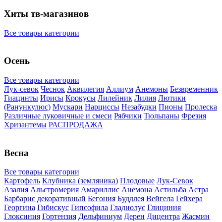
Хиты тв-магазинов
Все товары категории
Осень
Все товары категории
Лук-севок
Чеснок
Аквилегия
Аллиум
Анемоны
Безвременник
Гиацинты
Ирисы
Крокусы
Лилейник
Лилия
Лютики
(Ранункулюс)
Мускари
Нарцисcы
Незабудки
Пионы
Пролеска
Различные луковичные и смеси
Рябчики
Тюльпаны
Фрезия
Хризантемы
РАСПРОДАЖА
Весна
Все товары категории
Картофель
Клубника (земляника)
Плодовые
Лук-Севок
Азалия
Альстромерия
Амариллис
Анемона
Астильба
Астра
Барбарис декоративный
Бегония
Буддлея
Вейгела
Гейхера
Георгина
Гибискус
Гипсофила
Гладиолус
Глициния
Глоксиния
Гортензия
Дельфиниум
Дерен
Дицентра
Жасмин