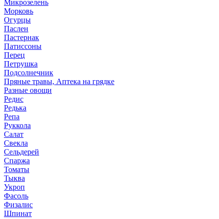
Микрозелень
Морковь
Огурцы
Паслен
Пастернак
Патиссоны
Перец
Петрушка
Подсолнечник
Пряные травы, Аптека на грядке
Разные овощи
Редис
Редька
Репа
Руккола
Салат
Свекла
Сельдерей
Спаржа
Томаты
Тыква
Укроп
Фасоль
Физалис
Шпинат