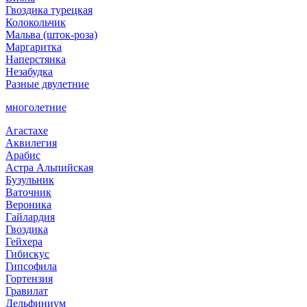
Гвоздика турецкая
Колокольчик
Мальва (шток-роза)
Маргаритка
Наперстянка
Незабудка
Разные двулетние
многолетние
Агастахе
Аквилегия
Арабис
Астра Альпийская
Бузульник
Ваточник
Вероника
Гайлардия
Гвоздика
Гейхера
Гибискус
Гипсофила
Гортензия
Гравилат
Дельфиниум