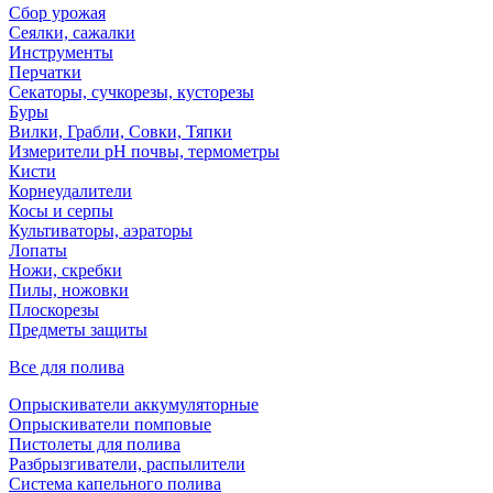
Сбор урожая
Сеялки, сажалки
Инструменты
Перчатки
Секаторы, сучкорезы, кусторезы
Буры
Вилки, Грабли, Совки, Тяпки
Измерители pH почвы, термометры
Кисти
Корнеудалители
Косы и серпы
Культиваторы, аэраторы
Лопаты
Ножи, скребки
Пилы, ножовки
Плоскорезы
Предметы защиты
Все для полива
Опрыскиватели аккумуляторные
Опрыскиватели помповые
Пистолеты для полива
Разбрызгиватели, распылители
Система капельного полива