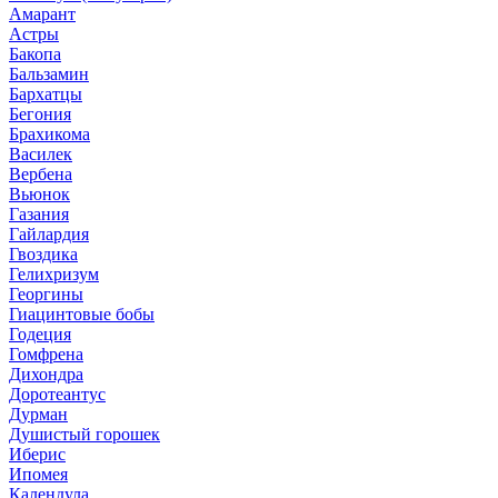
Амарант
Астры
Бакопа
Бальзамин
Бархатцы
Бегония
Брахикома
Василек
Вербена
Вьюнок
Газания
Гайлардия
Гвоздика
Гелихризум
Георгины
Гиацинтовые бобы
Годеция
Гомфрена
Дихондра
Доротеантус
Дурман
Душистый горошек
Иберис
Ипомея
Календула