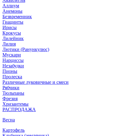
Аквилегия
Аллиум
Анемоны
Безвременник
Гиацинты
Ирисы
Крокусы
Лилейник
Лилия
Лютики (Ранункулюс)
Мускари
Нарцисcы
Незабудки
Пионы
Пролеска
Различные луковичные и смеси
Рябчики
Тюльпаны
Фрезия
Хризантемы
РАСПРОДАЖА
Весна
Картофель
Клубника (земляника)