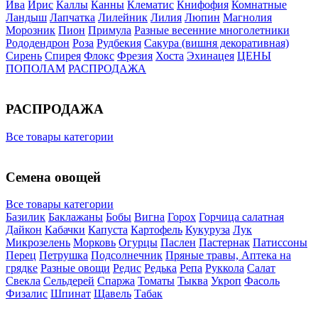
Ива
Ирис
Каллы
Канны
Клематис
Книфофия
Комнатные
Ландыш
Лапчатка
Лилейник
Лилия
Люпин
Магнолия
Морозник
Пион
Примула
Разные весенние многолетники
Рододендрон
Роза
Рудбекия
Сакура (вишня декоративная)
Сирень
Спирея
Флокс
Фрезия
Хоста
Эхинацея
ЦЕНЫ
ПОПОЛАМ
РАСПРОДАЖА
РАСПРОДАЖА
Все товары категории
Семена овощей
Все товары категории
Базилик
Баклажаны
Бобы
Вигна
Горох
Горчица салатная
Дайкон
Кабачки
Капуста
Картофель
Кукуруза
Лук
Микрозелень
Морковь
Огурцы
Паслен
Пастернак
Патиссоны
Перец
Петрушка
Подсолнечник
Пряные травы, Аптека на
грядке
Разные овощи
Редис
Редька
Репа
Руккола
Салат
Свекла
Сельдерей
Спаржа
Томаты
Тыква
Укроп
Фасоль
Физалис
Шпинат
Щавель
Табак