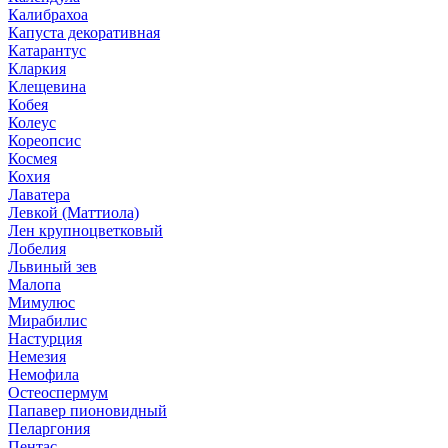
Калибрахоа
Капуста декоративная
Катарантус
Кларкия
Клещевина
Кобея
Колеус
Кореопсис
Космея
Кохия
Лаватера
Левкой (Маттиола)
Лен крупноцветковый
Лобелия
Львиный зев
Малопа
Мимулюс
Мирабилис
Настурция
Немезия
Немофила
Остеоспермум
Папавер пионовидный
Пеларгония
Пентас