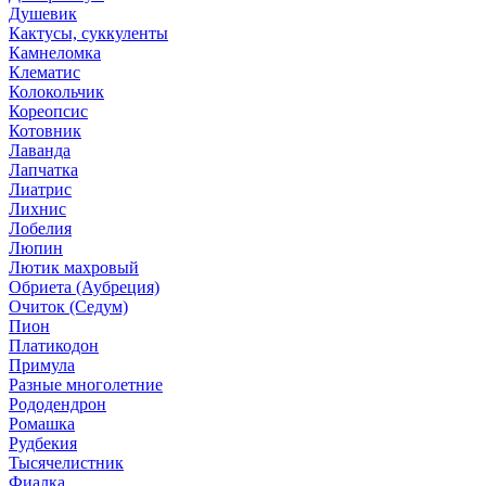
Душевик
Кактусы, суккуленты
Камнеломка
Клематис
Колокольчик
Кореопсис
Котовник
Лаванда
Лапчатка
Лиатрис
Лихнис
Лобелия
Люпин
Лютик махровый
Обриета (Аубреция)
Очиток (Седум)
Пион
Платикодон
Примула
Разные многолетние
Рододендрон
Ромашка
Рудбекия
Тысячелистник
Фиалка