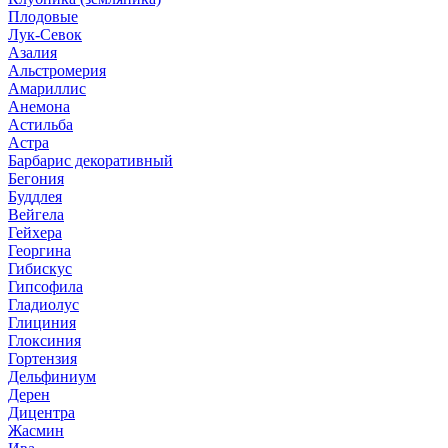
Плодовые
Лук-Севок
Азалия
Альстромерия
Амариллис
Анемона
Астильба
Астра
Барбарис декоративный
Бегония
Буддлея
Вейгела
Гейхера
Георгина
Гибискус
Гипсофила
Гладиолус
Глициния
Глоксиния
Гортензия
Дельфиниум
Дерен
Дицентра
Жасмин