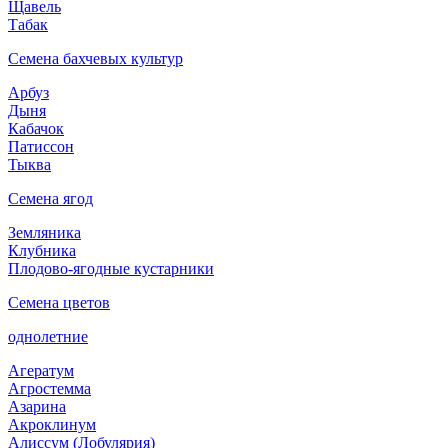
Щавель
Табак
Семена бахчевых культур
Арбуз
Дыня
Кабачок
Патиссон
Тыква
Семена ягод
Земляника
Клубника
Плодово-ягодные кустарники
Семена цветов
однолетние
Агератум
Агростемма
Азарина
Акроклинум
Алиссум (Лобулярия)