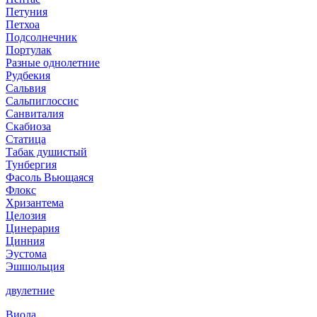
Петуния
Петхоа
Подсолнечник
Портулак
Разные однолетние
Рудбекия
Сальвия
Сальпиглоссис
Санвиталия
Скабиоза
Статица
Табак душистый
Тунбергия
Фасоль Вьющаяся
Флокс
Хризантема
Целозия
Цинерария
Цинния
Эустома
Эшшольция
двулетние
Виола