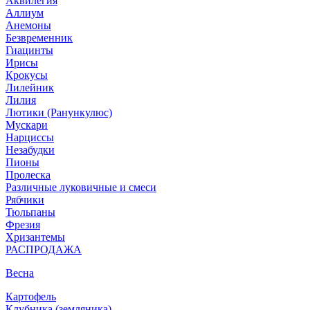
Аквилегия
Аллиум
Анемоны
Безвременник
Гиацинты
Ирисы
Крокусы
Лилейник
Лилия
Лютики (Ранункулюс)
Мускари
Нарцисcы
Незабудки
Пионы
Пролеска
Различные луковичные и смеси
Рябчики
Тюльпаны
Фрезия
Хризантемы
РАСПРОДАЖА
Весна
Картофель
Клубника (земляника)