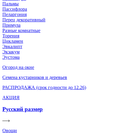
Пальмы
Пассифлора
Пеларгония
Перец декоративный
Примула
Разные комнатные
Торения
Цикламен
Эвкалипт
Экзакум
Эустома
Огород на окне
Семена кустарников и деревьев
РАСПРОДАЖА (срок годности до 12.26)
АКЦИЯ
Русский размер
Овощи