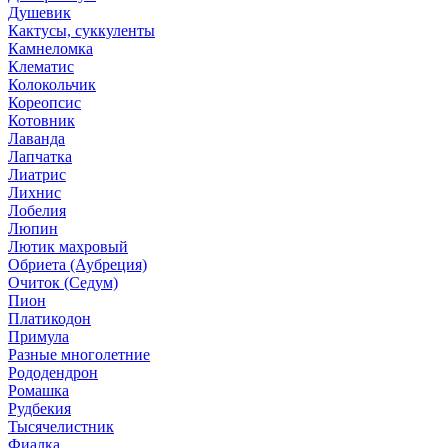
Душевик
Кактусы, суккуленты
Камнеломка
Клематис
Колокольчик
Кореопсис
Котовник
Лаванда
Лапчатка
Лиатрис
Лихнис
Лобелия
Люпин
Лютик махровый
Обриета (Аубреция)
Очиток (Седум)
Пион
Платикодон
Примула
Разные многолетние
Рододендрон
Ромашка
Рудбекия
Тысячелистник
Фиалка