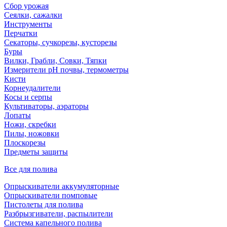
Сбор урожая
Сеялки, сажалки
Инструменты
Перчатки
Секаторы, сучкорезы, кусторезы
Буры
Вилки, Грабли, Совки, Тяпки
Измерители pH почвы, термометры
Кисти
Корнеудалители
Косы и серпы
Культиваторы, аэраторы
Лопаты
Ножи, скребки
Пилы, ножовки
Плоскорезы
Предметы защиты
Все для полива
Опрыскиватели аккумуляторные
Опрыскиватели помповые
Пистолеты для полива
Разбрызгиватели, распылители
Система капельного полива