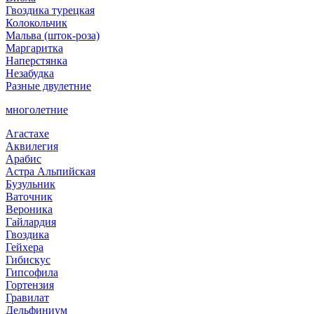
Гвоздика турецкая
Колокольчик
Мальва (шток-роза)
Маргаритка
Наперстянка
Незабудка
Разные двулетние
многолетние
Агастахе
Аквилегия
Арабис
Астра Альпийская
Бузульник
Ваточник
Вероника
Гайлардия
Гвоздика
Гейхера
Гибискус
Гипсофила
Гортензия
Гравилат
Дельфиниум