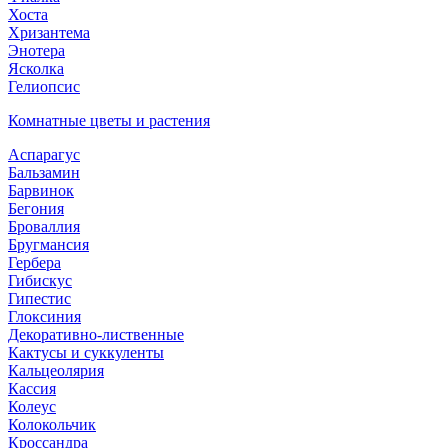
Хоста
Хризантема
Энотера
Ясколка
Гелиопсис
Комнатные цветы и растения
Аспарагус
Бальзамин
Барвинок
Бегония
Броваллия
Бругмансия
Гербера
Гибискус
Гипестис
Глоксиния
Декоративно-лиственные
Кактусы и суккуленты
Кальцеолярия
Кассия
Колеус
Колокольчик
Кроссандра