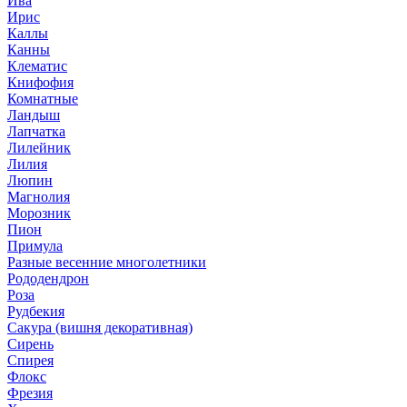
Ива
Ирис
Каллы
Канны
Клематис
Книфофия
Комнатные
Ландыш
Лапчатка
Лилейник
Лилия
Люпин
Магнолия
Морозник
Пион
Примула
Разные весенние многолетники
Рододендрон
Роза
Рудбекия
Сакура (вишня декоративная)
Сирень
Спирея
Флокс
Фрезия