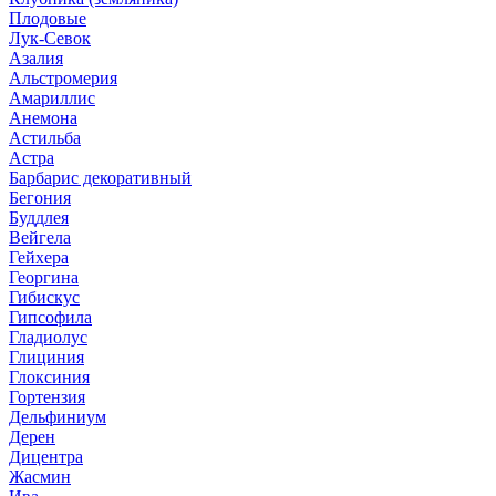
Плодовые
Лук-Севок
Азалия
Альстромерия
Амариллис
Анемона
Астильба
Астра
Барбарис декоративный
Бегония
Буддлея
Вейгела
Гейхера
Георгина
Гибискус
Гипсофила
Гладиолус
Глициния
Глоксиния
Гортензия
Дельфиниум
Дерен
Дицентра
Жасмин