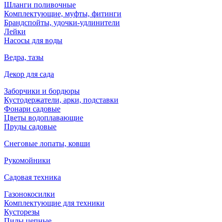
Шланги поливочные
Комплектующие, муфты, фитинги
Брандспойты, удочки-удлинители
Лейки
Насосы для воды
Ведра, тазы
Декор для сада
Заборчики и бордюры
Кустодержатели, арки, подставки
Фонари садовые
Цветы водоплавающие
Пруды садовые
Снеговые лопаты, ковши
Рукомойники
Садовая техника
Газонокосилки
Комплектующие для техники
Кусторезы
Пилы цепные