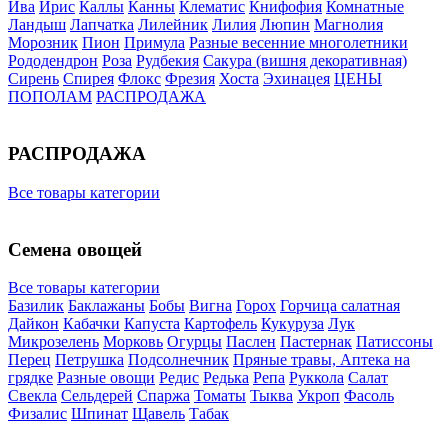
Ива
Ирис
Каллы
Канны
Клематис
Книфофия
Комнатные
Ландыш
Лапчатка
Лилейник
Лилия
Люпин
Магнолия
Морозник
Пион
Примула
Разные весенние многолетники
Рододендрон
Роза
Рудбекия
Сакура (вишня декоративная)
Сирень
Спирея
Флокс
Фрезия
Хоста
Эхинацея
ЦЕНЫ
ПОПОЛАМ
РАСПРОДАЖА
РАСПРОДАЖА
Все товары категории
Семена овощей
Все товары категории
Базилик
Баклажаны
Бобы
Вигна
Горох
Горчица салатная
Дайкон
Кабачки
Капуста
Картофель
Кукуруза
Лук
Микрозелень
Морковь
Огурцы
Паслен
Пастернак
Патиссоны
Перец
Петрушка
Подсолнечник
Пряные травы, Аптека на
грядке
Разные овощи
Редис
Редька
Репа
Руккола
Салат
Свекла
Сельдерей
Спаржа
Томаты
Тыква
Укроп
Фасоль
Физалис
Шпинат
Щавель
Табак