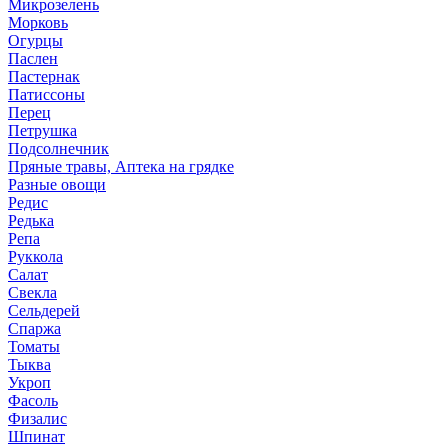
Микрозелень
Морковь
Огурцы
Паслен
Пастернак
Патиссоны
Перец
Петрушка
Подсолнечник
Пряные травы, Аптека на грядке
Разные овощи
Редис
Редька
Репа
Руккола
Салат
Свекла
Сельдерей
Спаржа
Томаты
Тыква
Укроп
Фасоль
Физалис
Шпинат