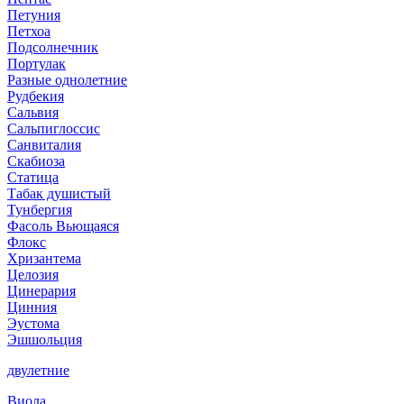
Петуния
Петхоа
Подсолнечник
Портулак
Разные однолетние
Рудбекия
Сальвия
Сальпиглоссис
Санвиталия
Скабиоза
Статица
Табак душистый
Тунбергия
Фасоль Вьющаяся
Флокс
Хризантема
Целозия
Цинерария
Цинния
Эустома
Эшшольция
двулетние
Виола