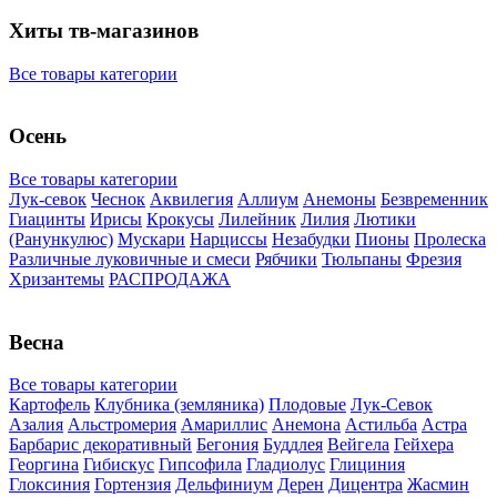
Хиты тв-магазинов
Все товары категории
Осень
Все товары категории
Лук-севок
Чеснок
Аквилегия
Аллиум
Анемоны
Безвременник
Гиацинты
Ирисы
Крокусы
Лилейник
Лилия
Лютики
(Ранункулюс)
Мускари
Нарцисcы
Незабудки
Пионы
Пролеска
Различные луковичные и смеси
Рябчики
Тюльпаны
Фрезия
Хризантемы
РАСПРОДАЖА
Весна
Все товары категории
Картофель
Клубника (земляника)
Плодовые
Лук-Севок
Азалия
Альстромерия
Амариллис
Анемона
Астильба
Астра
Барбарис декоративный
Бегония
Буддлея
Вейгела
Гейхера
Георгина
Гибискус
Гипсофила
Гладиолус
Глициния
Глоксиния
Гортензия
Дельфиниум
Дерен
Дицентра
Жасмин