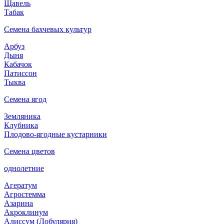
Щавель
Табак
Семена бахчевых культур
Арбуз
Дыня
Кабачок
Патиссон
Тыква
Семена ягод
Земляника
Клубника
Плодово-ягодные кустарники
Семена цветов
однолетние
Агератум
Агростемма
Азарина
Акроклинум
Алиссум (Лобулярия)