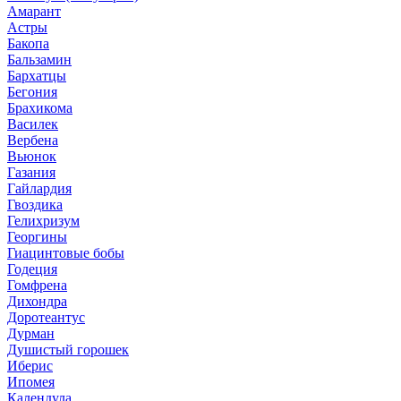
Амарант
Астры
Бакопа
Бальзамин
Бархатцы
Бегония
Брахикома
Василек
Вербена
Вьюнок
Газания
Гайлардия
Гвоздика
Гелихризум
Георгины
Гиацинтовые бобы
Годеция
Гомфрена
Дихондра
Доротеантус
Дурман
Душистый горошек
Иберис
Ипомея
Календула