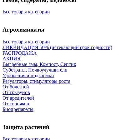
Все товары категории
Агрохимикаты
Все товары категории
ЛИКВИДАЦИЯ 50% (истекающий срок годности)
РАСПРОДАЖА
АКЦИЯ
Выгребные ямы, Компост, Септик
Субстраты, Почвоулучшители
Удобрения и подкормки
Регуляторы, стимуляторы роста
От болезней
От грызунов
От вредителей
От сорняков
Биопрепараты
Защита растений
Все товары категории