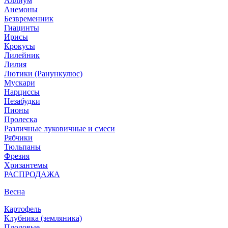
Аллиум
Анемоны
Безвременник
Гиацинты
Ирисы
Крокусы
Лилейник
Лилия
Лютики (Ранункулюс)
Мускари
Нарцисcы
Незабудки
Пионы
Пролеска
Различные луковичные и смеси
Рябчики
Тюльпаны
Фрезия
Хризантемы
РАСПРОДАЖА
Весна
Картофель
Клубника (земляника)
Плодовые