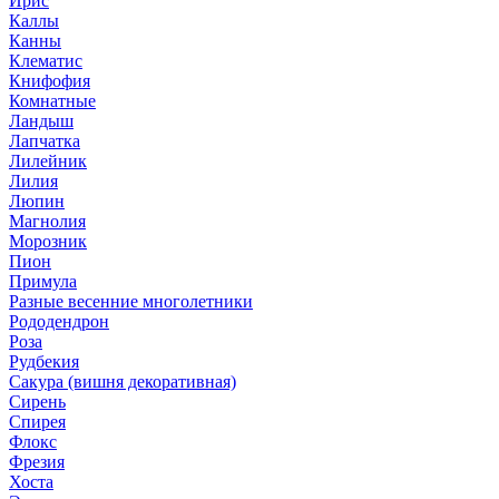
Ирис
Каллы
Канны
Клематис
Книфофия
Комнатные
Ландыш
Лапчатка
Лилейник
Лилия
Люпин
Магнолия
Морозник
Пион
Примула
Разные весенние многолетники
Рододендрон
Роза
Рудбекия
Сакура (вишня декоративная)
Сирень
Спирея
Флокс
Фрезия
Хоста