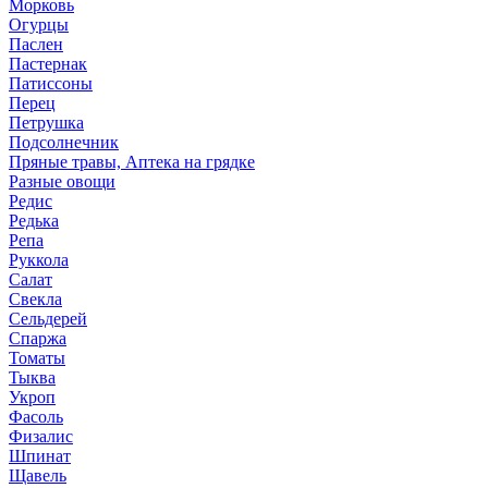
Морковь
Огурцы
Паслен
Пастернак
Патиссоны
Перец
Петрушка
Подсолнечник
Пряные травы, Аптека на грядке
Разные овощи
Редис
Редька
Репа
Руккола
Салат
Свекла
Сельдерей
Спаржа
Томаты
Тыква
Укроп
Фасоль
Физалис
Шпинат
Щавель