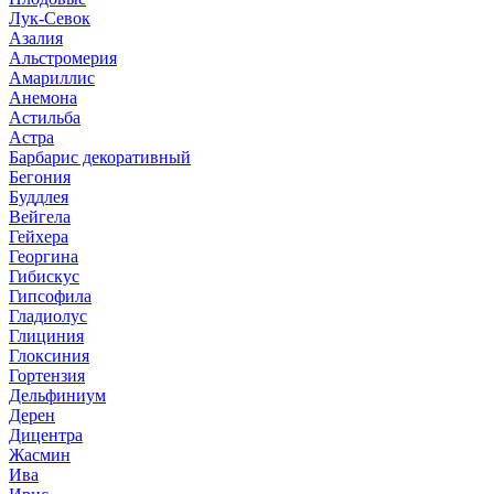
Лук-Севок
Азалия
Альстромерия
Амариллис
Анемона
Астильба
Астра
Барбарис декоративный
Бегония
Буддлея
Вейгела
Гейхера
Георгина
Гибискус
Гипсофила
Гладиолус
Глициния
Глоксиния
Гортензия
Дельфиниум
Дерен
Дицентра
Жасмин
Ива