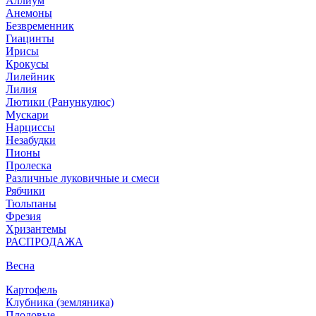
Аллиум
Анемоны
Безвременник
Гиацинты
Ирисы
Крокусы
Лилейник
Лилия
Лютики (Ранункулюс)
Мускари
Нарцисcы
Незабудки
Пионы
Пролеска
Различные луковичные и смеси
Рябчики
Тюльпаны
Фрезия
Хризантемы
РАСПРОДАЖА
Весна
Картофель
Клубника (земляника)
Плодовые