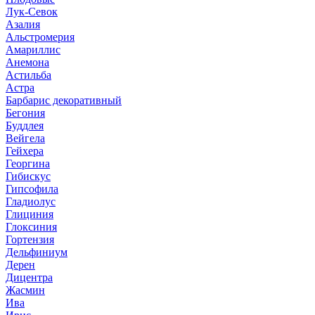
Лук-Севок
Азалия
Альстромерия
Амариллис
Анемона
Астильба
Астра
Барбарис декоративный
Бегония
Буддлея
Вейгела
Гейхера
Георгина
Гибискус
Гипсофила
Гладиолус
Глициния
Глоксиния
Гортензия
Дельфиниум
Дерен
Дицентра
Жасмин
Ива