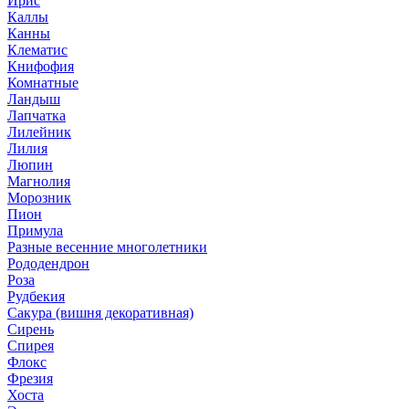
Ирис
Каллы
Канны
Клематис
Книфофия
Комнатные
Ландыш
Лапчатка
Лилейник
Лилия
Люпин
Магнолия
Морозник
Пион
Примула
Разные весенние многолетники
Рододендрон
Роза
Рудбекия
Сакура (вишня декоративная)
Сирень
Спирея
Флокс
Фрезия
Хоста