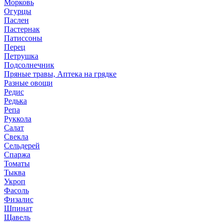
Морковь
Огурцы
Паслен
Пастернак
Патиссоны
Перец
Петрушка
Подсолнечник
Пряные травы, Аптека на грядке
Разные овощи
Редис
Редька
Репа
Руккола
Салат
Свекла
Сельдерей
Спаржа
Томаты
Тыква
Укроп
Фасоль
Физалис
Шпинат
Щавель