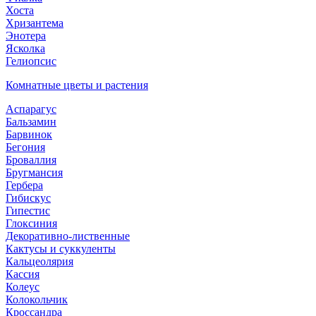
Хоста
Хризантема
Энотера
Ясколка
Гелиопсис
Комнатные цветы и растения
Аспарагус
Бальзамин
Барвинок
Бегония
Броваллия
Бругмансия
Гербера
Гибискус
Гипестис
Глоксиния
Декоративно-лиственные
Кактусы и суккуленты
Кальцеолярия
Кассия
Колеус
Колокольчик
Кроссандра