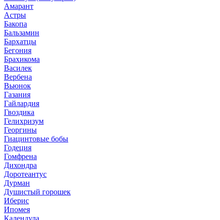
Амарант
Астры
Бакопа
Бальзамин
Бархатцы
Бегония
Брахикома
Василек
Вербена
Вьюнок
Газания
Гайлардия
Гвоздика
Гелихризум
Георгины
Гиацинтовые бобы
Годеция
Гомфрена
Дихондра
Доротеантус
Дурман
Душистый горошек
Иберис
Ипомея
Календула