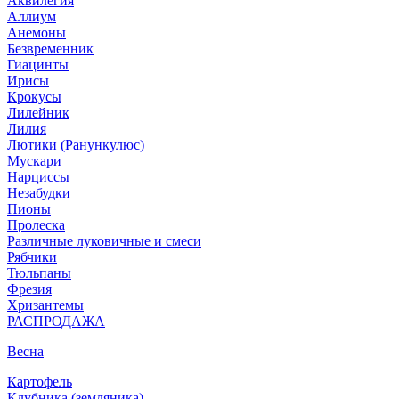
Аквилегия
Аллиум
Анемоны
Безвременник
Гиацинты
Ирисы
Крокусы
Лилейник
Лилия
Лютики (Ранункулюс)
Мускари
Нарцисcы
Незабудки
Пионы
Пролеска
Различные луковичные и смеси
Рябчики
Тюльпаны
Фрезия
Хризантемы
РАСПРОДАЖА
Весна
Картофель
Клубника (земляника)