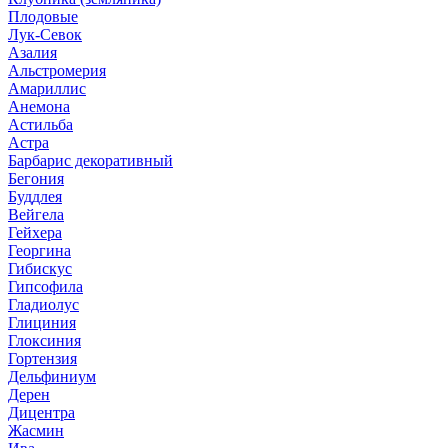
Плодовые
Лук-Севок
Азалия
Альстромерия
Амариллис
Анемона
Астильба
Астра
Барбарис декоративный
Бегония
Буддлея
Вейгела
Гейхера
Георгина
Гибискус
Гипсофила
Гладиолус
Глициния
Глоксиния
Гортензия
Дельфиниум
Дерен
Дицентра
Жасмин