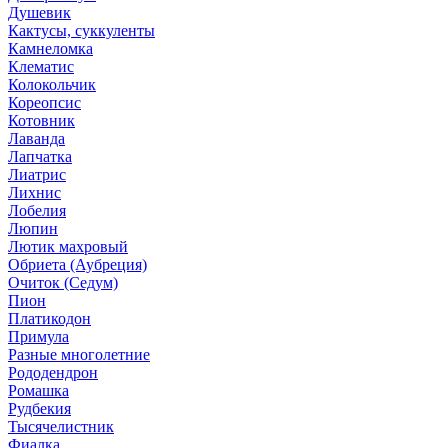
Душевик
Кактусы, суккуленты
Камнеломка
Клематис
Колокольчик
Кореопсис
Котовник
Лаванда
Лапчатка
Лиатрис
Лихнис
Лобелия
Люпин
Лютик махровый
Обриета (Аубреция)
Очиток (Седум)
Пион
Платикодон
Примула
Разные многолетние
Рододендрон
Ромашка
Рудбекия
Тысячелистник
Фиалка