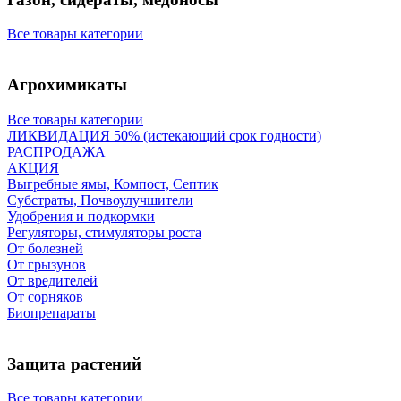
Все товары категории
Агрохимикаты
Все товары категории
ЛИКВИДАЦИЯ 50% (истекающий срок годности)
РАСПРОДАЖА
АКЦИЯ
Выгребные ямы, Компост, Септик
Субстраты, Почвоулучшители
Удобрения и подкормки
Регуляторы, стимуляторы роста
От болезней
От грызунов
От вредителей
От сорняков
Биопрепараты
Защита растений
Все товары категории