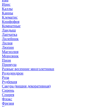
Ива
Ирис
Каллы
Канны
Клематис
Книфофия
Комнатные
Ландыш
Лапчатка
Лилейник
Лилия
Люпин
Магнолия
Морозник
Пион
Примула
Разные весенние многолетники
Рододендрон
Роза
Рудбекия
Сакура (вишня декоративная)
Сирень
Спирея
Флокс
Фрезия