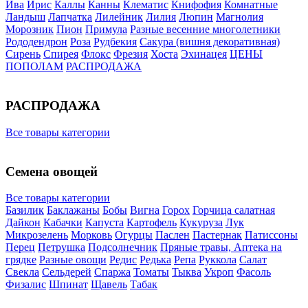
Ива
Ирис
Каллы
Канны
Клематис
Книфофия
Комнатные
Ландыш
Лапчатка
Лилейник
Лилия
Люпин
Магнолия
Морозник
Пион
Примула
Разные весенние многолетники
Рододендрон
Роза
Рудбекия
Сакура (вишня декоративная)
Сирень
Спирея
Флокс
Фрезия
Хоста
Эхинацея
ЦЕНЫ
ПОПОЛАМ
РАСПРОДАЖА
РАСПРОДАЖА
Все товары категории
Семена овощей
Все товары категории
Базилик
Баклажаны
Бобы
Вигна
Горох
Горчица салатная
Дайкон
Кабачки
Капуста
Картофель
Кукуруза
Лук
Микрозелень
Морковь
Огурцы
Паслен
Пастернак
Патиссоны
Перец
Петрушка
Подсолнечник
Пряные травы, Аптека на
грядке
Разные овощи
Редис
Редька
Репа
Руккола
Салат
Свекла
Сельдерей
Спаржа
Томаты
Тыква
Укроп
Фасоль
Физалис
Шпинат
Щавель
Табак