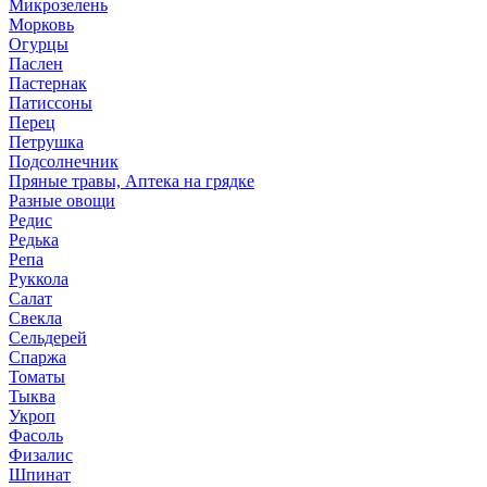
Микрозелень
Морковь
Огурцы
Паслен
Пастернак
Патиссоны
Перец
Петрушка
Подсолнечник
Пряные травы, Аптека на грядке
Разные овощи
Редис
Редька
Репа
Руккола
Салат
Свекла
Сельдерей
Спаржа
Томаты
Тыква
Укроп
Фасоль
Физалис
Шпинат