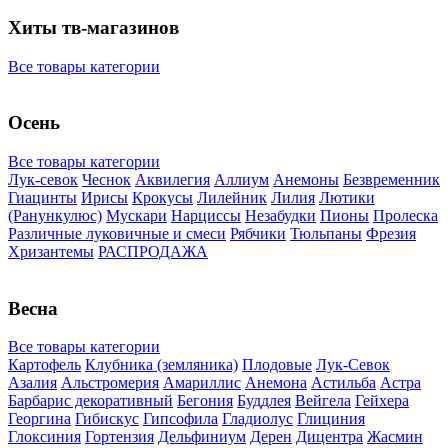
Хиты тв-магазинов
Все товары категории
Осень
Все товары категории
Лук-севок
Чеснок
Аквилегия
Аллиум
Анемоны
Безвременник
Гиацинты
Ирисы
Крокусы
Лилейник
Лилия
Лютики
(Ранункулюс)
Мускари
Нарцисcы
Незабудки
Пионы
Пролеска
Различные луковичные и смеси
Рябчики
Тюльпаны
Фрезия
Хризантемы
РАСПРОДАЖА
Весна
Все товары категории
Картофель
Клубника (земляника)
Плодовые
Лук-Севок
Азалия
Альстромерия
Амариллис
Анемона
Астильба
Астра
Барбарис декоративный
Бегония
Буддлея
Вейгела
Гейхера
Георгина
Гибискус
Гипсофила
Гладиолус
Глициния
Глоксиния
Гортензия
Дельфиниум
Дерен
Дицентра
Жасмин