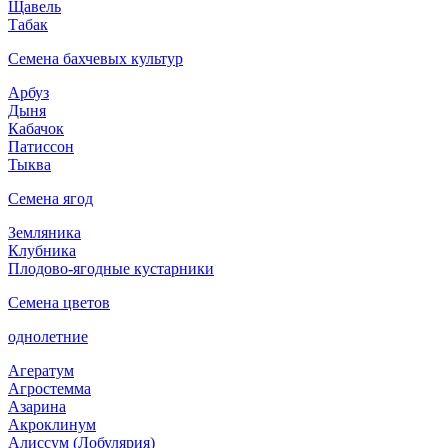
Щавель
Табак
Семена бахчевых культур
Арбуз
Дыня
Кабачок
Патиссон
Тыква
Семена ягод
Земляника
Клубника
Плодово-ягодные кустарники
Семена цветов
однолетние
Агератум
Агростемма
Азарина
Акроклинум
Алиссум (Лобулярия)