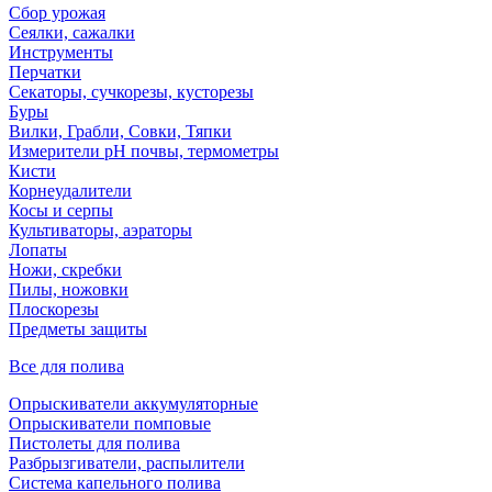
Сбор урожая
Сеялки, сажалки
Инструменты
Перчатки
Секаторы, сучкорезы, кусторезы
Буры
Вилки, Грабли, Совки, Тяпки
Измерители pH почвы, термометры
Кисти
Корнеудалители
Косы и серпы
Культиваторы, аэраторы
Лопаты
Ножи, скребки
Пилы, ножовки
Плоскорезы
Предметы защиты
Все для полива
Опрыскиватели аккумуляторные
Опрыскиватели помповые
Пистолеты для полива
Разбрызгиватели, распылители
Система капельного полива