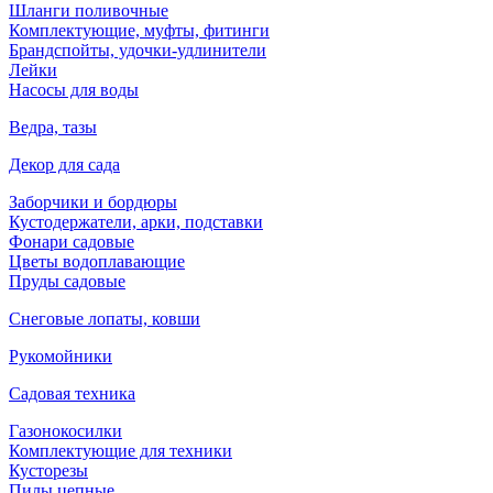
Шланги поливочные
Комплектующие, муфты, фитинги
Брандспойты, удочки-удлинители
Лейки
Насосы для воды
Ведра, тазы
Декор для сада
Заборчики и бордюры
Кустодержатели, арки, подставки
Фонари садовые
Цветы водоплавающие
Пруды садовые
Снеговые лопаты, ковши
Рукомойники
Садовая техника
Газонокосилки
Комплектующие для техники
Кусторезы
Пилы цепные