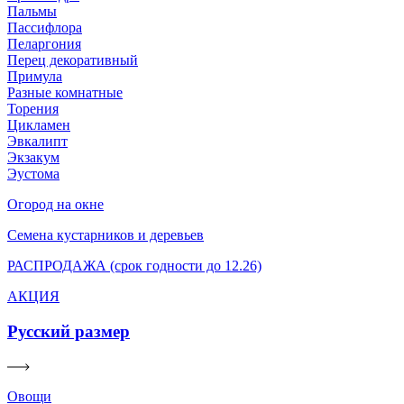
Пальмы
Пассифлора
Пеларгония
Перец декоративный
Примула
Разные комнатные
Торения
Цикламен
Эвкалипт
Экзакум
Эустома
Огород на окне
Семена кустарников и деревьев
РАСПРОДАЖА (срок годности до 12.26)
АКЦИЯ
Русский размер
Овощи