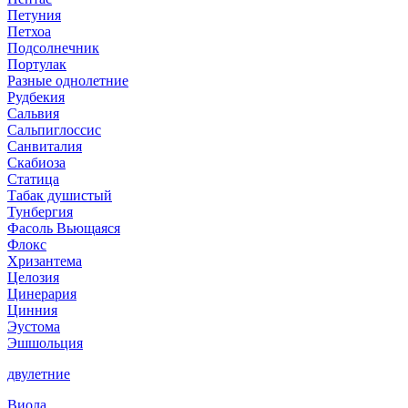
Петуния
Петхоа
Подсолнечник
Портулак
Разные однолетние
Рудбекия
Сальвия
Сальпиглоссис
Санвиталия
Скабиоза
Статица
Табак душистый
Тунбергия
Фасоль Вьющаяся
Флокс
Хризантема
Целозия
Цинерария
Цинния
Эустома
Эшшольция
двулетние
Виола