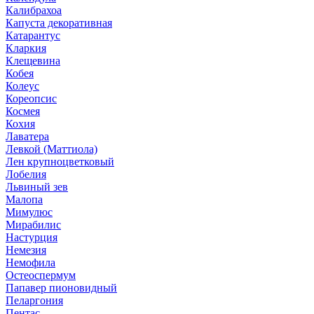
Калибрахоа
Капуста декоративная
Катарантус
Кларкия
Клещевина
Кобея
Колеус
Кореопсис
Космея
Кохия
Лаватера
Левкой (Маттиола)
Лен крупноцветковый
Лобелия
Львиный зев
Малопа
Мимулюс
Мирабилис
Настурция
Немезия
Немофила
Остеоспермум
Папавер пионовидный
Пеларгония
Пентас