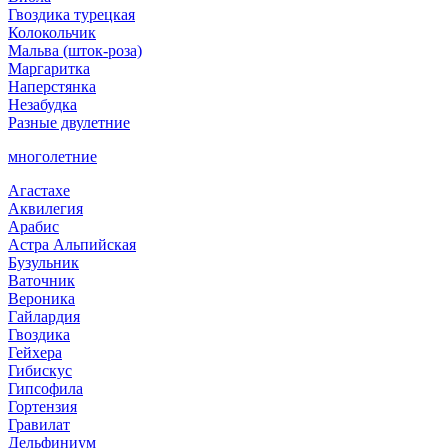
Гвоздика турецкая
Колокольчик
Мальва (шток-роза)
Маргаритка
Наперстянка
Незабудка
Разные двулетние
многолетние
Агастахе
Аквилегия
Арабис
Астра Альпийская
Бузульник
Ваточник
Вероника
Гайлардия
Гвоздика
Гейхера
Гибискус
Гипсофила
Гортензия
Гравилат
Дельфиниум