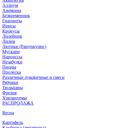
Аквилегия
Аллиум
Анемоны
Безвременник
Гиацинты
Ирисы
Крокусы
Лилейник
Лилия
Лютики (Ранункулюс)
Мускари
Нарцисcы
Незабудки
Пионы
Пролеска
Различные луковичные и смеси
Рябчики
Тюльпаны
Фрезия
Хризантемы
РАСПРОДАЖА
Весна
Картофель
Клубника (земляника)