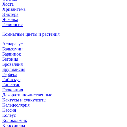
Хоста
Хризантема
Энотера
Ясколка
Гелиопсис
Комнатные цветы и растения
Аспарагус
Бальзамин
Барвинок
Бегония
Броваллия
Бругмансия
Гербера
Гибискус
Гипестис
Глоксиния
Декоративно-лиственные
Кактусы и суккуленты
Кальцеолярия
Кассия
Колеус
Колокольчик
Кроссандра