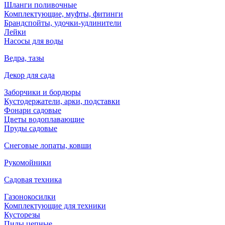
Шланги поливочные
Комплектующие, муфты, фитинги
Брандспойты, удочки-удлинители
Лейки
Насосы для воды
Ведра, тазы
Декор для сада
Заборчики и бордюры
Кустодержатели, арки, подставки
Фонари садовые
Цветы водоплавающие
Пруды садовые
Снеговые лопаты, ковши
Рукомойники
Садовая техника
Газонокосилки
Комплектующие для техники
Кусторезы
Пилы цепные