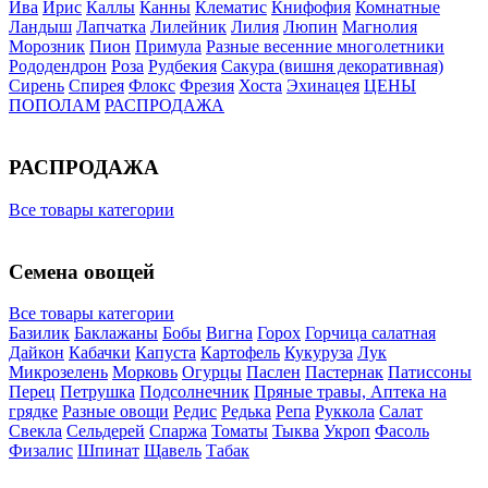
Ива
Ирис
Каллы
Канны
Клематис
Книфофия
Комнатные
Ландыш
Лапчатка
Лилейник
Лилия
Люпин
Магнолия
Морозник
Пион
Примула
Разные весенние многолетники
Рододендрон
Роза
Рудбекия
Сакура (вишня декоративная)
Сирень
Спирея
Флокс
Фрезия
Хоста
Эхинацея
ЦЕНЫ
ПОПОЛАМ
РАСПРОДАЖА
РАСПРОДАЖА
Все товары категории
Семена овощей
Все товары категории
Базилик
Баклажаны
Бобы
Вигна
Горох
Горчица салатная
Дайкон
Кабачки
Капуста
Картофель
Кукуруза
Лук
Микрозелень
Морковь
Огурцы
Паслен
Пастернак
Патиссоны
Перец
Петрушка
Подсолнечник
Пряные травы, Аптека на
грядке
Разные овощи
Редис
Редька
Репа
Руккола
Салат
Свекла
Сельдерей
Спаржа
Томаты
Тыква
Укроп
Фасоль
Физалис
Шпинат
Щавель
Табак