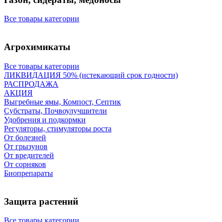
Все товары категории
Агрохимикаты
Все товары категории
ЛИКВИДАЦИЯ 50% (истекающий срок годности)
РАСПРОДАЖА
АКЦИЯ
Выгребные ямы, Компост, Септик
Субстраты, Почвоулучшители
Удобрения и подкормки
Регуляторы, стимуляторы роста
От болезней
От грызунов
От вредителей
От сорняков
Биопрепараты
Защита растений
Все товары категории