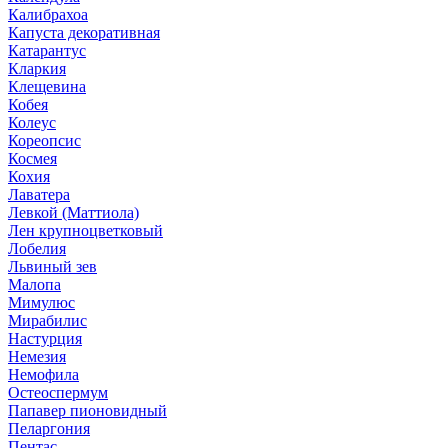
Калибрахоа
Капуста декоративная
Катарантус
Кларкия
Клещевина
Кобея
Колеус
Кореопсис
Космея
Кохия
Лаватера
Левкой (Маттиола)
Лен крупноцветковый
Лобелия
Львиный зев
Малопа
Мимулюс
Мирабилис
Настурция
Немезия
Немофила
Остеоспермум
Папавер пионовидный
Пеларгония
Пентас