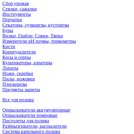
Сбор урожая
Сеялки, сажалки
Инструменты
Перчатки
Секаторы, сучкорезы, кусторезы
Буры
Вилки, Грабли, Совки, Тяпки
Измерители pH почвы, термометры
Кисти
Корнеудалители
Косы и серпы
Культиваторы, аэраторы
Лопаты
Ножи, скребки
Пилы, ножовки
Плоскорезы
Предметы защиты
Все для полива
Опрыскиватели аккумуляторные
Опрыскиватели помповые
Пистолеты для полива
Разбрызгиватели, распылители
Система капельного полива