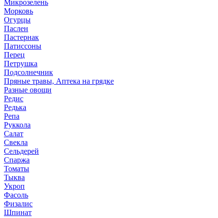
Микрозелень
Морковь
Огурцы
Паслен
Пастернак
Патиссоны
Перец
Петрушка
Подсолнечник
Пряные травы, Аптека на грядке
Разные овощи
Редис
Редька
Репа
Руккола
Салат
Свекла
Сельдерей
Спаржа
Томаты
Тыква
Укроп
Фасоль
Физалис
Шпинат