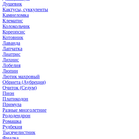
Душевик
Кактусы, суккуленты
Камнеломка
Клематис
Колокольчик
Кореопсис
Котовник
Лаванда
Лапчатка
Лиатрис
Лихнис
Лобелия
Люпин
Лютик махровый
Обриета (Аубреция)
Очиток (Седум)
Пион
Платикодон
Примула
Разные многолетние
Рододендрон
Ромашка
Рудбекия
Тысячелистник
Фиалка