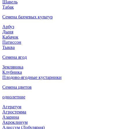
Щавель
Табак
Семена бахчевых культур
Арбуз
Дыня
Кабачок
Патиссон
Тыква
Семена ягод
Земляника
Клубника
Плодово-ягодные кустарники
Семена цветов
однолетние
Агератум
Агростемма
Азарина
Акроклинум
Алиссум (Лобулярия)