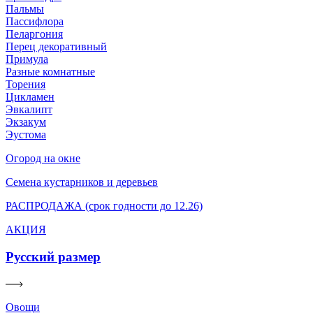
Пальмы
Пассифлора
Пеларгония
Перец декоративный
Примула
Разные комнатные
Торения
Цикламен
Эвкалипт
Экзакум
Эустома
Огород на окне
Семена кустарников и деревьев
РАСПРОДАЖА (срок годности до 12.26)
АКЦИЯ
Русский размер
Овощи