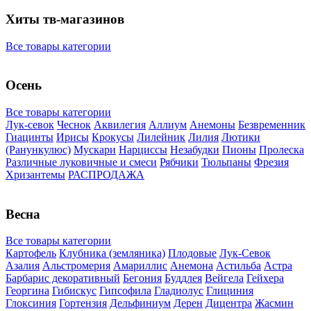
Хиты тв-магазинов
Все товары категории
Осень
Все товары категории
Лук-севок
Чеснок
Аквилегия
Аллиум
Анемоны
Безвременник
Гиацинты
Ирисы
Крокусы
Лилейник
Лилия
Лютики
(Ранункулюс)
Мускари
Нарцисcы
Незабудки
Пионы
Пролеска
Различные луковичные и смеси
Рябчики
Тюльпаны
Фрезия
Хризантемы
РАСПРОДАЖА
Весна
Все товары категории
Картофель
Клубника (земляника)
Плодовые
Лук-Севок
Азалия
Альстромерия
Амариллис
Анемона
Астильба
Астра
Барбарис декоративный
Бегония
Буддлея
Вейгела
Гейхера
Георгина
Гибискус
Гипсофила
Гладиолус
Глициния
Глоксиния
Гортензия
Дельфиниум
Дерен
Дицентра
Жасмин