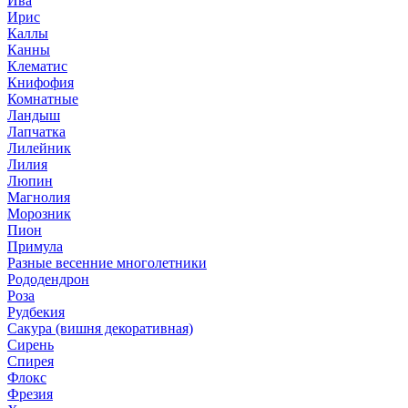
Ива
Ирис
Каллы
Канны
Клематис
Книфофия
Комнатные
Ландыш
Лапчатка
Лилейник
Лилия
Люпин
Магнолия
Морозник
Пион
Примула
Разные весенние многолетники
Рододендрон
Роза
Рудбекия
Сакура (вишня декоративная)
Сирень
Спирея
Флокс
Фрезия