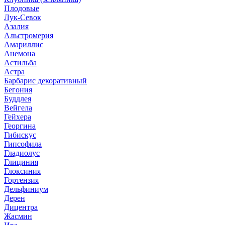
Плодовые
Лук-Севок
Азалия
Альстромерия
Амариллис
Анемона
Астильба
Астра
Барбарис декоративный
Бегония
Буддлея
Вейгела
Гейхера
Георгина
Гибискус
Гипсофила
Гладиолус
Глициния
Глоксиния
Гортензия
Дельфиниум
Дерен
Дицентра
Жасмин