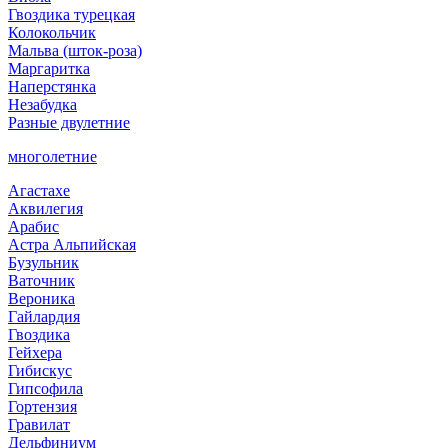
Гвоздика турецкая
Колокольчик
Мальва (шток-роза)
Маргаритка
Наперстянка
Незабудка
Разные двулетние
многолетние
Агастахе
Аквилегия
Арабис
Астра Альпийская
Бузульник
Ваточник
Вероника
Гайлардия
Гвоздика
Гейхера
Гибискус
Гипсофила
Гортензия
Гравилат
Дельфиниум