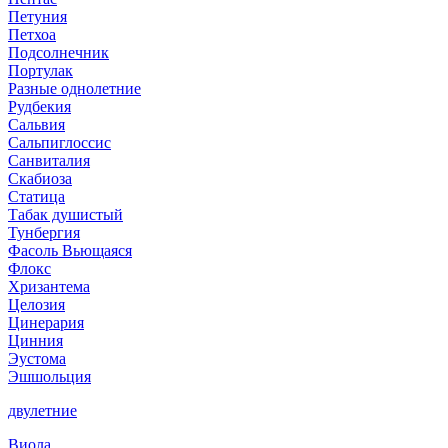
Петуния
Петхоа
Подсолнечник
Портулак
Разные однолетние
Рудбекия
Сальвия
Сальпиглоссис
Санвиталия
Скабиоза
Статица
Табак душистый
Тунбергия
Фасоль Вьющаяся
Флокс
Хризантема
Целозия
Цинерария
Цинния
Эустома
Эшшольция
двулетние
Виола