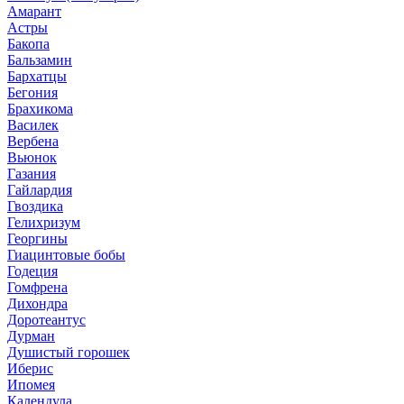
Амарант
Астры
Бакопа
Бальзамин
Бархатцы
Бегония
Брахикома
Василек
Вербена
Вьюнок
Газания
Гайлардия
Гвоздика
Гелихризум
Георгины
Гиацинтовые бобы
Годеция
Гомфрена
Дихондра
Доротеантус
Дурман
Душистый горошек
Иберис
Ипомея
Календула