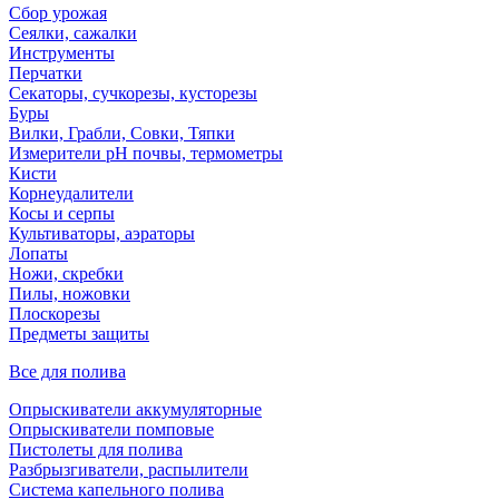
Сбор урожая
Сеялки, сажалки
Инструменты
Перчатки
Секаторы, сучкорезы, кусторезы
Буры
Вилки, Грабли, Совки, Тяпки
Измерители pH почвы, термометры
Кисти
Корнеудалители
Косы и серпы
Культиваторы, аэраторы
Лопаты
Ножи, скребки
Пилы, ножовки
Плоскорезы
Предметы защиты
Все для полива
Опрыскиватели аккумуляторные
Опрыскиватели помповые
Пистолеты для полива
Разбрызгиватели, распылители
Система капельного полива