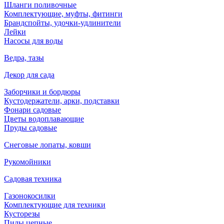
Шланги поливочные
Комплектующие, муфты, фитинги
Брандспойты, удочки-удлинители
Лейки
Насосы для воды
Ведра, тазы
Декор для сада
Заборчики и бордюры
Кустодержатели, арки, подставки
Фонари садовые
Цветы водоплавающие
Пруды садовые
Снеговые лопаты, ковши
Рукомойники
Садовая техника
Газонокосилки
Комплектующие для техники
Кусторезы
Пилы цепные