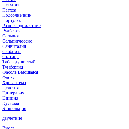
Петуния
Петхоа
Подсолнечник
Портулак
Разные однолетние
Рудбекия
Сальвия
Сальпиглоссис
Санвиталия
Скабиоза
Статица
Табак душистый
Тунбергия
Фасоль Вьющаяся
Флокс
Хризантема
Целозия
Цинерария
Цинния
Эустома
Эшшольция
двулетние
Виола