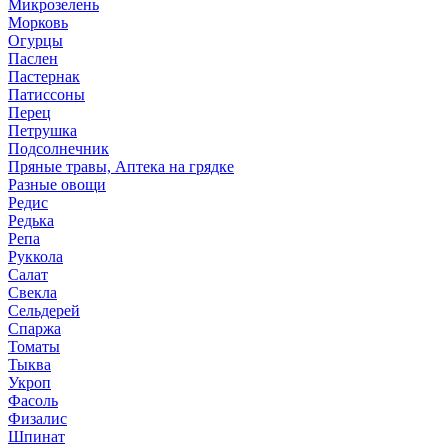
Микрозелень
Морковь
Огурцы
Паслен
Пастернак
Патиссоны
Перец
Петрушка
Подсолнечник
Пряные травы, Аптека на грядке
Разные овощи
Редис
Редька
Репа
Руккола
Салат
Свекла
Сельдерей
Спаржа
Томаты
Тыква
Укроп
Фасоль
Физалис
Шпинат