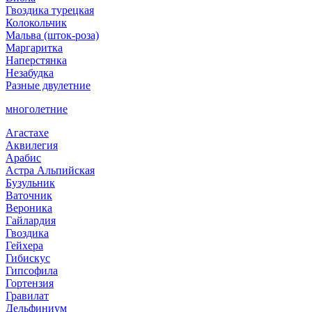
Гвоздика турецкая
Колокольчик
Мальва (шток-роза)
Маргаритка
Наперстянка
Незабудка
Разные двулетние
многолетние
Агастахе
Аквилегия
Арабис
Астра Альпийская
Бузульник
Ваточник
Вероника
Гайлардия
Гвоздика
Гейхера
Гибискус
Гипсофила
Гортензия
Гравилат
Дельфиниум