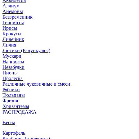
Аквилегия
Аллиум
Анемоны
Безвременник
Гиацинты
Ирисы
Крокусы
Лилейник
Лилия
Лютики (Ранункулюс)
Мускари
Нарцисcы
Незабудки
Пионы
Пролеска
Различные луковичные и смеси
Рябчики
Тюльпаны
Фрезия
Хризантемы
РАСПРОДАЖА
Весна
Картофель
Клубника (земляника)