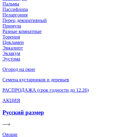
Пальмы
Пассифлора
Пеларгония
Перец декоративный
Примула
Разные комнатные
Торения
Цикламен
Эвкалипт
Экзакум
Эустома
Огород на окне
Семена кустарников и деревьев
РАСПРОДАЖА (срок годности до 12.26)
АКЦИЯ
Русский размер
Овощи