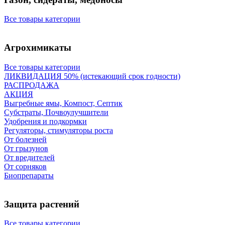
Все товары категории
Агрохимикаты
Все товары категории
ЛИКВИДАЦИЯ 50% (истекающий срок годности)
РАСПРОДАЖА
АКЦИЯ
Выгребные ямы, Компост, Септик
Субстраты, Почвоулучшители
Удобрения и подкормки
Регуляторы, стимуляторы роста
От болезней
От грызунов
От вредителей
От сорняков
Биопрепараты
Защита растений
Все товары категории