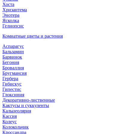
Хоста
Хризантема
Энотера
Ясколка
Гелиопсис
Комнатные цветы и растения
Аспарагус
Бальзамин
Барвинок
Бегония
Броваллия
Бругмансия
Гербера
Гибискус
Гипестис
Глоксиния
Декоративно-лиственные
Кактусы и суккуленты
Кальцеолярия
Кассия
Колеус
Колокольчик
Кроссандра