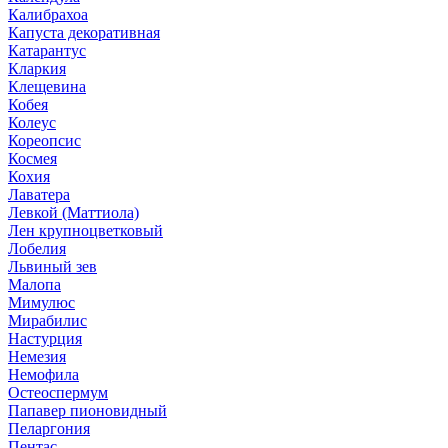
Калибрахоа
Капуста декоративная
Катарантус
Кларкия
Клещевина
Кобея
Колеус
Кореопсис
Космея
Кохия
Лаватера
Левкой (Маттиола)
Лен крупноцветковый
Лобелия
Львиный зев
Малопа
Мимулюс
Мирабилис
Настурция
Немезия
Немофила
Остеоспермум
Папавер пионовидный
Пеларгония
Пентас