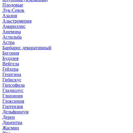
Плодовые
Лук-Севок
Азалия
Альстромерия
Амариллис
Анемона
Астильба
Астра
Барбарис декоративный
Бегония
Буддлея
Вейгела
Гейхера
Георгина
Гибискус
Гипсофила
Гладиолус
Глициния
Глоксиния
Гортензия
Дельфиниум
Дерен
Дицентра
Жасмин