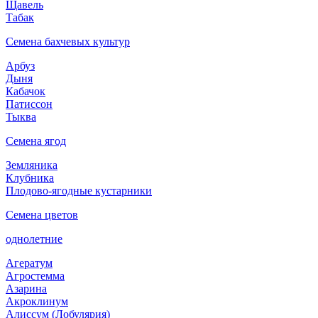
Щавель
Табак
Семена бахчевых культур
Арбуз
Дыня
Кабачок
Патиссон
Тыква
Семена ягод
Земляника
Клубника
Плодово-ягодные кустарники
Семена цветов
однолетние
Агератум
Агростемма
Азарина
Акроклинум
Алиссум (Лобулярия)