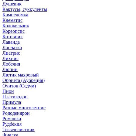
Душевик
Кактусы, суккуленты
Камнеломка
Клематис
Колокольчик
Кореопсис
Котовник
Лаванда
Лапчатка
Лиатрис
Лихнис
Лобелия
Люпин
Лютик махровый
Обриета (Аубреция)
Очиток (Седум)
Пион
Платикодон
Примула
Разные многолетние
Рододендрон
Ромашка
Рудбекия
Тысячелистник
Фиалка