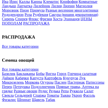
Ива
Ирис
Каллы
Канны
Клематис
Книфофия
Комнатные
Ландыш
Лапчатка
Лилейник
Лилия
Люпин
Магнолия
Морозник
Пион
Примула
Разные весенние многолетники
Рододендрон
Роза
Рудбекия
Сакура (вишня декоративная)
Сирень
Спирея
Флокс
Фрезия
Хоста
Эхинацея
ЦЕНЫ
ПОПОЛАМ
РАСПРОДАЖА
РАСПРОДАЖА
Все товары категории
Семена овощей
Все товары категории
Базилик
Баклажаны
Бобы
Вигна
Горох
Горчица салатная
Дайкон
Кабачки
Капуста
Картофель
Кукуруза
Лук
Микрозелень
Морковь
Огурцы
Паслен
Пастернак
Патиссоны
Перец
Петрушка
Подсолнечник
Пряные травы, Аптека на
грядке
Разные овощи
Редис
Редька
Репа
Руккола
Салат
Свекла
Сельдерей
Спаржа
Томаты
Тыква
Укроп
Фасоль
Физалис
Шпинат
Щавель
Табак