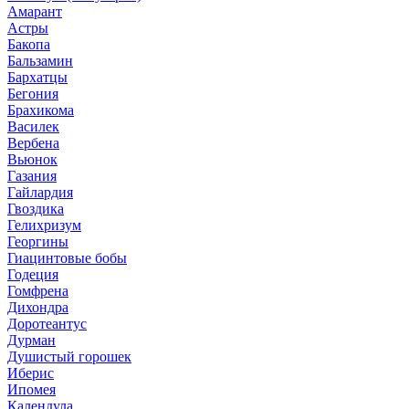
Амарант
Астры
Бакопа
Бальзамин
Бархатцы
Бегония
Брахикома
Василек
Вербена
Вьюнок
Газания
Гайлардия
Гвоздика
Гелихризум
Георгины
Гиацинтовые бобы
Годеция
Гомфрена
Дихондра
Доротеантус
Дурман
Душистый горошек
Иберис
Ипомея
Календула