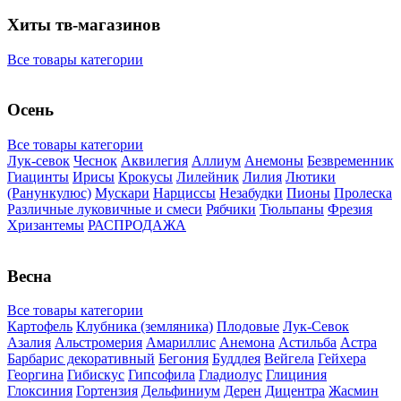
Хиты тв-магазинов
Все товары категории
Осень
Все товары категории
Лук-севок
Чеснок
Аквилегия
Аллиум
Анемоны
Безвременник
Гиацинты
Ирисы
Крокусы
Лилейник
Лилия
Лютики
(Ранункулюс)
Мускари
Нарцисcы
Незабудки
Пионы
Пролеска
Различные луковичные и смеси
Рябчики
Тюльпаны
Фрезия
Хризантемы
РАСПРОДАЖА
Весна
Все товары категории
Картофель
Клубника (земляника)
Плодовые
Лук-Севок
Азалия
Альстромерия
Амариллис
Анемона
Астильба
Астра
Барбарис декоративный
Бегония
Буддлея
Вейгела
Гейхера
Георгина
Гибискус
Гипсофила
Гладиолус
Глициния
Глоксиния
Гортензия
Дельфиниум
Дерен
Дицентра
Жасмин