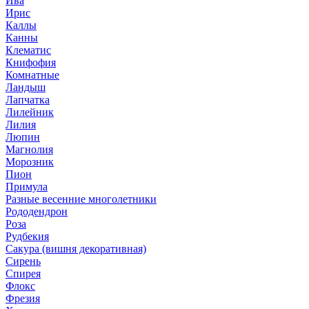
Ива
Ирис
Каллы
Канны
Клематис
Книфофия
Комнатные
Ландыш
Лапчатка
Лилейник
Лилия
Люпин
Магнолия
Морозник
Пион
Примула
Разные весенние многолетники
Рододендрон
Роза
Рудбекия
Сакура (вишня декоративная)
Сирень
Спирея
Флокс
Фрезия