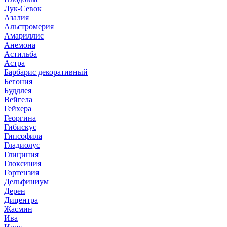
Лук-Севок
Азалия
Альстромерия
Амариллис
Анемона
Астильба
Астра
Барбарис декоративный
Бегония
Буддлея
Вейгела
Гейхера
Георгина
Гибискус
Гипсофила
Гладиолус
Глициния
Глоксиния
Гортензия
Дельфиниум
Дерен
Дицентра
Жасмин
Ива