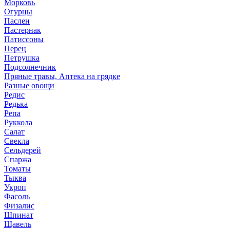
Морковь
Огурцы
Паслен
Пастернак
Патиссоны
Перец
Петрушка
Подсолнечник
Пряные травы, Аптека на грядке
Разные овощи
Редис
Редька
Репа
Руккола
Салат
Свекла
Сельдерей
Спаржа
Томаты
Тыква
Укроп
Фасоль
Физалис
Шпинат
Щавель