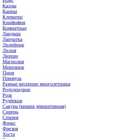
Ирис
Каллы
Канны
Клематис
Книфофия
Комнатные
Ландыш
Лапчатка
Лилейник
Лилия
Люпин
Магнолия
Морозник
Пион
Примула
Разные весенние многолетники
Рододендрон
Роза
Рудбекия
Сакура (вишня декоративная)
Сирень
Спирея
Флокс
Фрезия
Хоста