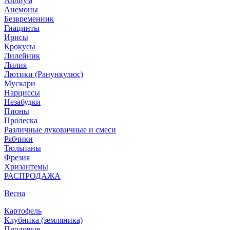
Аллиум
Анемоны
Безвременник
Гиацинты
Ирисы
Крокусы
Лилейник
Лилия
Лютики (Ранункулюс)
Мускари
Нарцисcы
Незабудки
Пионы
Пролеска
Различные луковичные и смеси
Рябчики
Тюльпаны
Фрезия
Хризантемы
РАСПРОДАЖА
Весна
Картофель
Клубника (земляника)
Плодовые