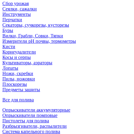
Сбор урожая
Сеялки, сажалки
Инструменты
Перчатки
Секаторы, сучкорезы, кусторезы
Буры
Вилки, Грабли, Совки, Тяпки
Измерители pH почвы, термометры
Кисти
Корнеудалители
Косы и серпы
Культиваторы, аэраторы
Лопаты
Ножи, скребки
Пилы, ножовки
Плоскорезы
Предметы защиты
Все для полива
Опрыскиватели аккумуляторные
Опрыскиватели помповые
Пистолеты для полива
Разбрызгиватели, распылители
Система капельного полива