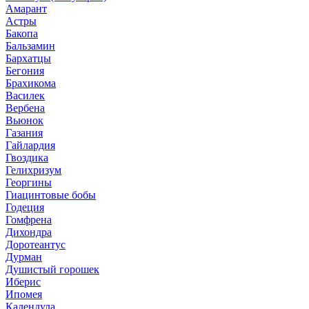
Амарант
Астры
Бакопа
Бальзамин
Бархатцы
Бегония
Брахикома
Василек
Вербена
Вьюнок
Газания
Гайлардия
Гвоздика
Гелихризум
Георгины
Гиацинтовые бобы
Годеция
Гомфрена
Дихондра
Доротеантус
Дурман
Душистый горошек
Иберис
Ипомея
Календула