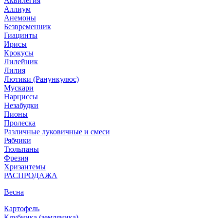
Аквилегия
Аллиум
Анемоны
Безвременник
Гиацинты
Ирисы
Крокусы
Лилейник
Лилия
Лютики (Ранункулюс)
Мускари
Нарцисcы
Незабудки
Пионы
Пролеска
Различные луковичные и смеси
Рябчики
Тюльпаны
Фрезия
Хризантемы
РАСПРОДАЖА
Весна
Картофель
Клубника (земляника)