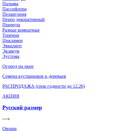
Пальмы
Пассифлора
Пеларгония
Перец декоративный
Примула
Разные комнатные
Торения
Цикламен
Эвкалипт
Экзакум
Эустома
Огород на окне
Семена кустарников и деревьев
РАСПРОДАЖА (срок годности до 12.26)
АКЦИЯ
Русский размер
Овощи