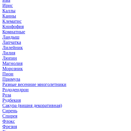
Ива
Ирис
Каллы
Канны
Клематис
Книфофия
Комнатные
Ландыш
Лапчатка
Лилейник
Лилия
Люпин
Магнолия
Морозник
Пион
Примула
Разные весенние многолетники
Рододендрон
Роза
Рудбекия
Сакура (вишня декоративная)
Сирень
Спирея
Флокс
Фрезия