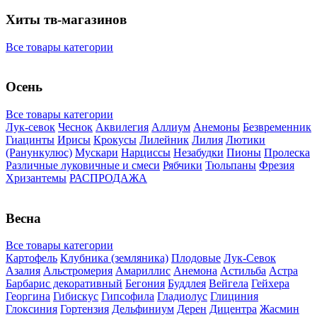
Хиты тв-магазинов
Все товары категории
Осень
Все товары категории
Лук-севок
Чеснок
Аквилегия
Аллиум
Анемоны
Безвременник
Гиацинты
Ирисы
Крокусы
Лилейник
Лилия
Лютики
(Ранункулюс)
Мускари
Нарцисcы
Незабудки
Пионы
Пролеска
Различные луковичные и смеси
Рябчики
Тюльпаны
Фрезия
Хризантемы
РАСПРОДАЖА
Весна
Все товары категории
Картофель
Клубника (земляника)
Плодовые
Лук-Севок
Азалия
Альстромерия
Амариллис
Анемона
Астильба
Астра
Барбарис декоративный
Бегония
Буддлея
Вейгела
Гейхера
Георгина
Гибискус
Гипсофила
Гладиолус
Глициния
Глоксиния
Гортензия
Дельфиниум
Дерен
Дицентра
Жасмин