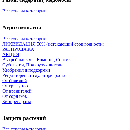
Все товары категории
Агрохимикаты
Все товары категории
ЛИКВИДАЦИЯ 50% (истекающий срок годности)
РАСПРОДАЖА
АКЦИЯ
Выгребные ямы, Компост, Септик
Субстраты, Почвоулучшители
Удобрения и подкормки
Регуляторы, стимуляторы роста
От болезней
От грызунов
От вредителей
От сорняков
Биопрепараты
Защита растений
Все товары категории