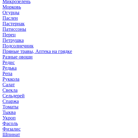
Микрозелень
Морковь
Огурцы
Паслен
Пастернак
Патиссоны
Перец
Петрушка
Подсолнечник
Пряные травы, Аптека на грядке
Разные овощи
Редис
Редька
Репа
Руккола
Салат
Свекла
Сельдерей
Спаржа
Томаты
Тыква
Укроп
Фасоль
Физалис
Шпинат