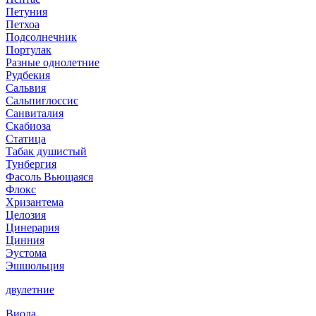
Петуния
Петхоа
Подсолнечник
Портулак
Разные однолетние
Рудбекия
Сальвия
Сальпиглоссис
Санвиталия
Скабиоза
Статица
Табак душистый
Тунбергия
Фасоль Вьющаяся
Флокс
Хризантема
Целозия
Цинерария
Цинния
Эустома
Эшшольция
двулетние
Виола