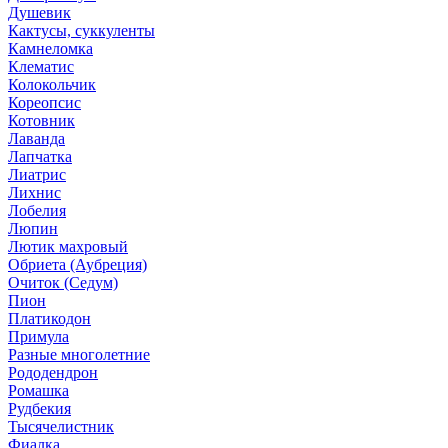
Душевик
Кактусы, суккуленты
Камнеломка
Клематис
Колокольчик
Кореопсис
Котовник
Лаванда
Лапчатка
Лиатрис
Лихнис
Лобелия
Люпин
Лютик махровый
Обриета (Аубреция)
Очиток (Седум)
Пион
Платикодон
Примула
Разные многолетние
Рододендрон
Ромашка
Рудбекия
Тысячелистник
Фиалка