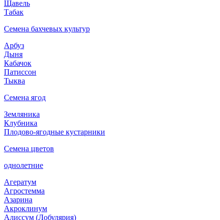
Щавель
Табак
Семена бахчевых культур
Арбуз
Дыня
Кабачок
Патиссон
Тыква
Семена ягод
Земляника
Клубника
Плодово-ягодные кустарники
Семена цветов
однолетние
Агератум
Агростемма
Азарина
Акроклинум
Алиссум (Лобулярия)