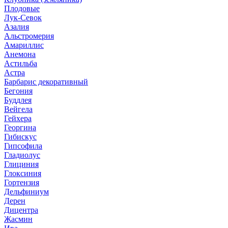
Плодовые
Лук-Севок
Азалия
Альстромерия
Амариллис
Анемона
Астильба
Астра
Барбарис декоративный
Бегония
Буддлея
Вейгела
Гейхера
Георгина
Гибискус
Гипсофила
Гладиолус
Глициния
Глоксиния
Гортензия
Дельфиниум
Дерен
Дицентра
Жасмин