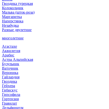
Гвоздика турецкая
Колокольчик
Мальва (шток-роза)
Маргаритка
Наперстянка
Незабудка
Разные двулетние
многолетние
Агастахе
Аквилегия
Арабис
Астра Альпийская
Бузульник
Ваточник
Вероника
Гайлардия
Гвоздика
Гейхера
Гибискус
Гипсофила
Гортензия
Гравилат
Дельфиниум