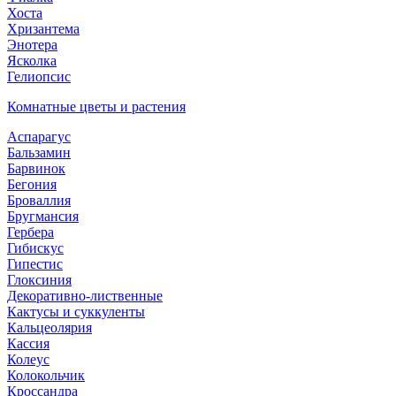
Хоста
Хризантема
Энотера
Ясколка
Гелиопсис
Комнатные цветы и растения
Аспарагус
Бальзамин
Барвинок
Бегония
Броваллия
Бругмансия
Гербера
Гибискус
Гипестис
Глоксиния
Декоративно-лиственные
Кактусы и суккуленты
Кальцеолярия
Кассия
Колеус
Колокольчик
Кроссандра