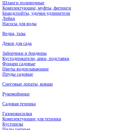
Шланги поливочные
Комплектующие, муфты, фитинги
Брандспойты, удочки-удлинители
Лейки
Насосы для воды
Ведра, тазы
Декор для сада
Заборчики и бордюры
Кустодержатели, арки, подставки
Фонари садовые
Цветы водоплавающие
Пруды садовые
Снеговые лопаты, ковши
Рукомойники
Садовая техника
Газонокосилки
Комплектующие для техники
Кусторезы
Пилы цепные