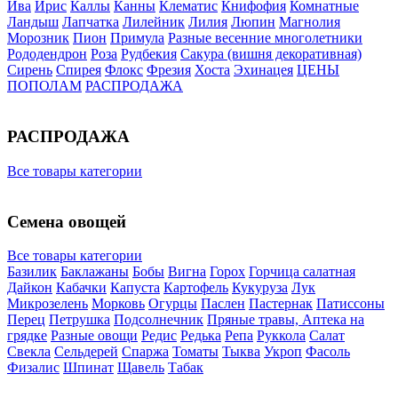
Ива
Ирис
Каллы
Канны
Клематис
Книфофия
Комнатные
Ландыш
Лапчатка
Лилейник
Лилия
Люпин
Магнолия
Морозник
Пион
Примула
Разные весенние многолетники
Рододендрон
Роза
Рудбекия
Сакура (вишня декоративная)
Сирень
Спирея
Флокс
Фрезия
Хоста
Эхинацея
ЦЕНЫ
ПОПОЛАМ
РАСПРОДАЖА
РАСПРОДАЖА
Все товары категории
Семена овощей
Все товары категории
Базилик
Баклажаны
Бобы
Вигна
Горох
Горчица салатная
Дайкон
Кабачки
Капуста
Картофель
Кукуруза
Лук
Микрозелень
Морковь
Огурцы
Паслен
Пастернак
Патиссоны
Перец
Петрушка
Подсолнечник
Пряные травы, Аптека на
грядке
Разные овощи
Редис
Редька
Репа
Руккола
Салат
Свекла
Сельдерей
Спаржа
Томаты
Тыква
Укроп
Фасоль
Физалис
Шпинат
Щавель
Табак