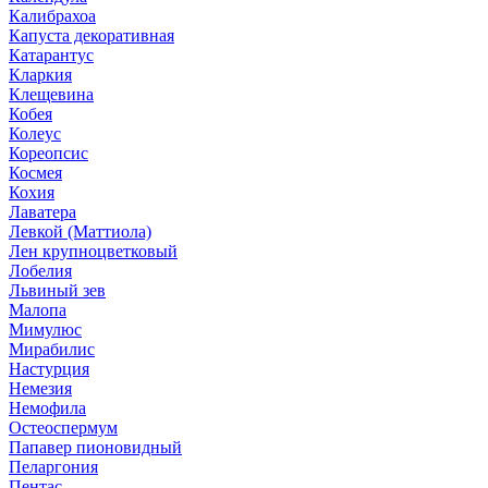
Калибрахоа
Капуста декоративная
Катарантус
Кларкия
Клещевина
Кобея
Колеус
Кореопсис
Космея
Кохия
Лаватера
Левкой (Маттиола)
Лен крупноцветковый
Лобелия
Львиный зев
Малопа
Мимулюс
Мирабилис
Настурция
Немезия
Немофила
Остеоспермум
Папавер пионовидный
Пеларгония
Пентас