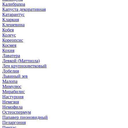
Калибрахоа
Капуста декоративная
Катарантус
Кларкия
Клещевина
Кобея
Колеус
Кореопсис
Космея
Кохия
Лаватера
Левкой (Маттиола)
Лен крупноцветковый
Лобелия
Львиный зев
Малопа
Мимулюс
Мирабилис
Настурция
Немезия
Немофила
Остеоспермум
Папавер пионовидный
Пеларгония
Пентас