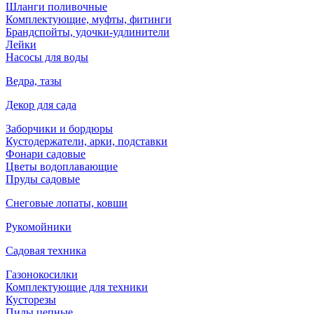
Шланги поливочные
Комплектующие, муфты, фитинги
Брандспойты, удочки-удлинители
Лейки
Насосы для воды
Ведра, тазы
Декор для сада
Заборчики и бордюры
Кустодержатели, арки, подставки
Фонари садовые
Цветы водоплавающие
Пруды садовые
Снеговые лопаты, ковши
Рукомойники
Садовая техника
Газонокосилки
Комплектующие для техники
Кусторезы
Пилы цепные