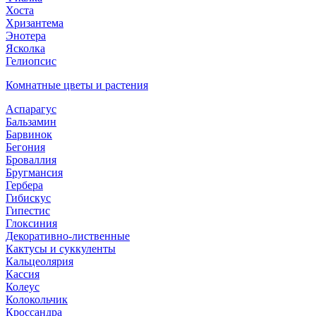
Хоста
Хризантема
Энотера
Ясколка
Гелиопсис
Комнатные цветы и растения
Аспарагус
Бальзамин
Барвинок
Бегония
Броваллия
Бругмансия
Гербера
Гибискус
Гипестис
Глоксиния
Декоративно-лиственные
Кактусы и суккуленты
Кальцеолярия
Кассия
Колеус
Колокольчик
Кроссандра