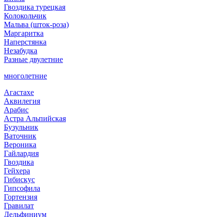
Гвоздика турецкая
Колокольчик
Мальва (шток-роза)
Маргаритка
Наперстянка
Незабудка
Разные двулетние
многолетние
Агастахе
Аквилегия
Арабис
Астра Альпийская
Бузульник
Ваточник
Вероника
Гайлардия
Гвоздика
Гейхера
Гибискус
Гипсофила
Гортензия
Гравилат
Дельфиниум