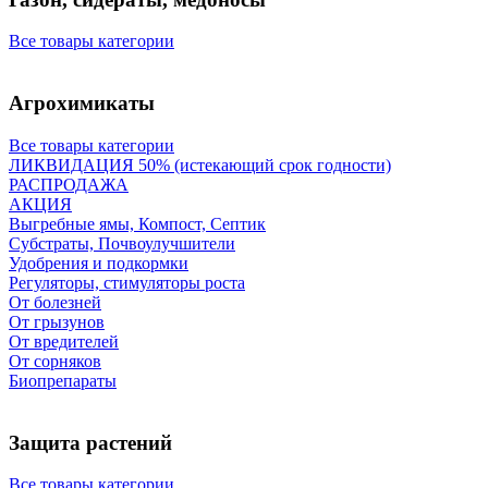
Все товары категории
Агрохимикаты
Все товары категории
ЛИКВИДАЦИЯ 50% (истекающий срок годности)
РАСПРОДАЖА
АКЦИЯ
Выгребные ямы, Компост, Септик
Субстраты, Почвоулучшители
Удобрения и подкормки
Регуляторы, стимуляторы роста
От болезней
От грызунов
От вредителей
От сорняков
Биопрепараты
Защита растений
Все товары категории