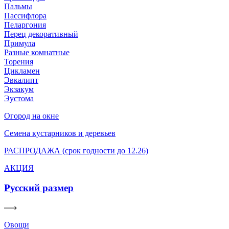
Пальмы
Пассифлора
Пеларгония
Перец декоративный
Примула
Разные комнатные
Торения
Цикламен
Эвкалипт
Экзакум
Эустома
Огород на окне
Семена кустарников и деревьев
РАСПРОДАЖА (срок годности до 12.26)
АКЦИЯ
Русский размер
Овощи