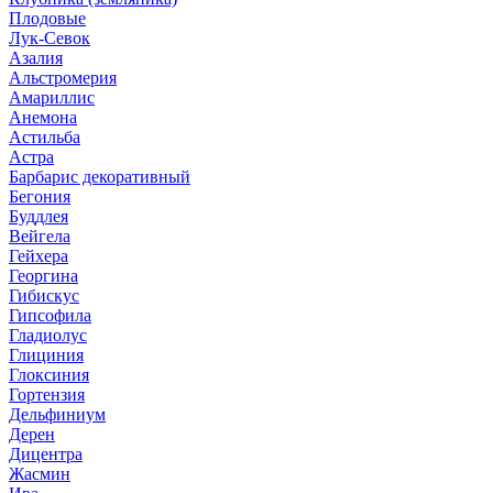
Плодовые
Лук-Севок
Азалия
Альстромерия
Амариллис
Анемона
Астильба
Астра
Барбарис декоративный
Бегония
Буддлея
Вейгела
Гейхера
Георгина
Гибискус
Гипсофила
Гладиолус
Глициния
Глоксиния
Гортензия
Дельфиниум
Дерен
Дицентра
Жасмин