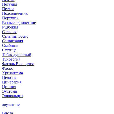
Петуния
Петхоа
Подсолнечник
Портулак
Разные однолетние
Рудбекия
Сальвия
Сальпиглоссис
Санвиталия
Скабиоза
Статица
Табак душистый
Тунбергия
Фасоль Вьющаяся
Флокс
Хризантема
Целозия
Цинерария
Цинния
Эустома
Эшшольция
двулетние
Виола