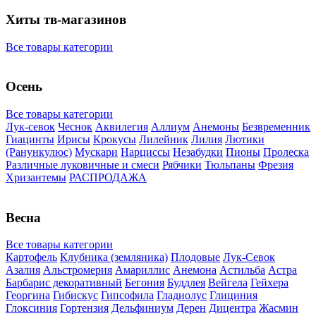
Хиты тв-магазинов
Все товары категории
Осень
Все товары категории
Лук-севок
Чеснок
Аквилегия
Аллиум
Анемоны
Безвременник
Гиацинты
Ирисы
Крокусы
Лилейник
Лилия
Лютики
(Ранункулюс)
Мускари
Нарцисcы
Незабудки
Пионы
Пролеска
Различные луковичные и смеси
Рябчики
Тюльпаны
Фрезия
Хризантемы
РАСПРОДАЖА
Весна
Все товары категории
Картофель
Клубника (земляника)
Плодовые
Лук-Севок
Азалия
Альстромерия
Амариллис
Анемона
Астильба
Астра
Барбарис декоративный
Бегония
Буддлея
Вейгела
Гейхера
Георгина
Гибискус
Гипсофила
Гладиолус
Глициния
Глоксиния
Гортензия
Дельфиниум
Дерен
Дицентра
Жасмин