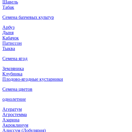
Щавель
Табак
Семена бахчевых культур
Арбуз
Дыня
Кабачок
Патиссон
Тыква
Семена ягод
Земляника
Клубника
Плодово-ягодные кустарники
Семена цветов
однолетние
Агератум
Агростемма
Азарина
Акроклинум
Алиссум (Лобулярия)