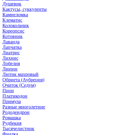
Душевик
Кактусы, суккуленты
Камнеломка
Клематис
Колокольчик
Кореопсис
Котовник
Лаванда
Лапчатка
Лиатрис
Лихнис
Лобелия
Люпин
Лютик махровый
Обриета (Аубреция)
Очиток (Седум)
Пион
Платикодон
Примула
Разные многолетние
Рододендрон
Ромашка
Рудбекия
Тысячелистник
Фиалка