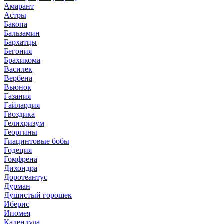
Амарант
Астры
Бакопа
Бальзамин
Бархатцы
Бегония
Брахикома
Василек
Вербена
Вьюнок
Газания
Гайлардия
Гвоздика
Гелихризум
Георгины
Гиацинтовые бобы
Годеция
Гомфрена
Дихондра
Доротеантус
Дурман
Душистый горошек
Иберис
Ипомея
Календула