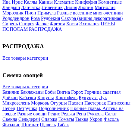
Ива
Ирис
Каллы
Канны
Клематис
Книфофия
Комнатные
Ландыш
Лапчатка
Лилейник
Лилия
Люпин
Магнолия
Морозник
Пион
Примула
Разные весенние многолетники
Рододендрон
Роза
Рудбекия
Сакура (вишня декоративная)
Сирень
Спирея
Флокс
Фрезия
Хоста
Эхинацея
ЦЕНЫ
ПОПОЛАМ
РАСПРОДАЖА
РАСПРОДАЖА
Все товары категории
Семена овощей
Все товары категории
Базилик
Баклажаны
Бобы
Вигна
Горох
Горчица салатная
Дайкон
Кабачки
Капуста
Картофель
Кукуруза
Лук
Микрозелень
Морковь
Огурцы
Паслен
Пастернак
Патиссоны
Перец
Петрушка
Подсолнечник
Пряные травы, Аптека на
грядке
Разные овощи
Редис
Редька
Репа
Руккола
Салат
Свекла
Сельдерей
Спаржа
Томаты
Тыква
Укроп
Фасоль
Физалис
Шпинат
Щавель
Табак