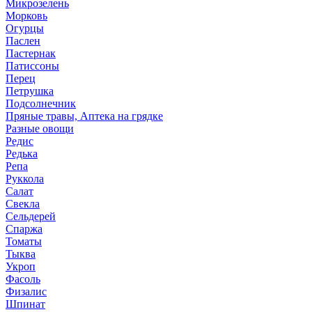
Микрозелень
Морковь
Огурцы
Паслен
Пастернак
Патиссоны
Перец
Петрушка
Подсолнечник
Пряные травы, Аптека на грядке
Разные овощи
Редис
Редька
Репа
Руккола
Салат
Свекла
Сельдерей
Спаржа
Томаты
Тыква
Укроп
Фасоль
Физалис
Шпинат