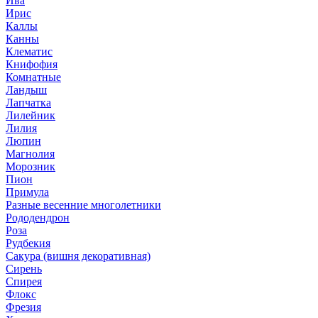
Ива
Ирис
Каллы
Канны
Клематис
Книфофия
Комнатные
Ландыш
Лапчатка
Лилейник
Лилия
Люпин
Магнолия
Морозник
Пион
Примула
Разные весенние многолетники
Рододендрон
Роза
Рудбекия
Сакура (вишня декоративная)
Сирень
Спирея
Флокс
Фрезия