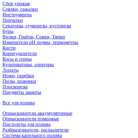
Сбор урожая
Сеялки, сажалки
Инструменты
Перчатки
Секаторы, сучкорезы, кусторезы
Буры
Вилки, Грабли, Совки, Тяпки
Измерители pH почвы, термометры
Кисти
Корнеудалители
Косы и серпы
Культиваторы, аэраторы
Лопаты
Ножи, скребки
Пилы, ножовки
Плоскорезы
Предметы защиты
Все для полива
Опрыскиватели аккумуляторные
Опрыскиватели помповые
Пистолеты для полива
Разбрызгиватели, распылители
Система капельного полива