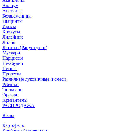
Аквилегия
Аллиум
Анемоны
Безвременник
Гиацинты
Ирисы
Крокусы
Лилейник
Лилия
Лютики (Ранункулюс)
Мускари
Нарцисcы
Незабудки
Пионы
Пролеска
Различные луковичные и смеси
Рябчики
Тюльпаны
Фрезия
Хризантемы
РАСПРОДАЖА
Весна
Картофель
Клубника (земляника)