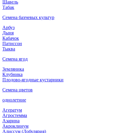
Щавель
Табак
Семена бахчевых культур
Арбуз
Дыня
Кабачок
Патиссон
Тыква
Семена ягод
Земляника
Клубника
Плодово-ягодные кустарники
Семена цветов
однолетние
Агератум
Агростемма
Азарина
Акроклинум
Алиссум (Лобулярия)