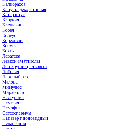
Калибрахоа
Капуста декоративная
Катарантус
Кларкия
Клещевина
Кобея
Колеус
Кореопсис
Космея
Кохия
Лаватера
Левкой (Маттиола)
Лен крупноцветковый
Лобелия
Львиный зев
Малопа
Мимулюс
Мирабилис
Настурция
Немезия
Немофила
Остеоспермум
Папавер пионовидный
Пеларгония
Пентас