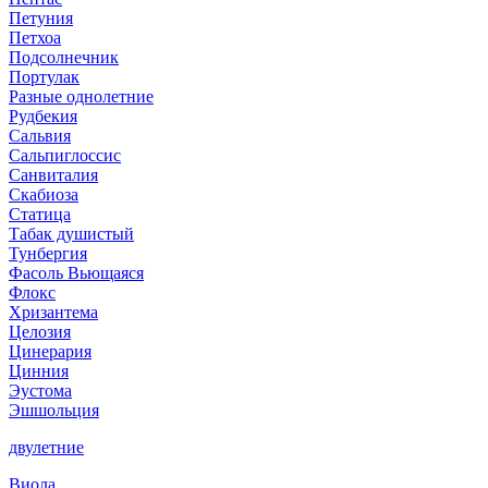
Петуния
Петхоа
Подсолнечник
Портулак
Разные однолетние
Рудбекия
Сальвия
Сальпиглоссис
Санвиталия
Скабиоза
Статица
Табак душистый
Тунбергия
Фасоль Вьющаяся
Флокс
Хризантема
Целозия
Цинерария
Цинния
Эустома
Эшшольция
двулетние
Виола