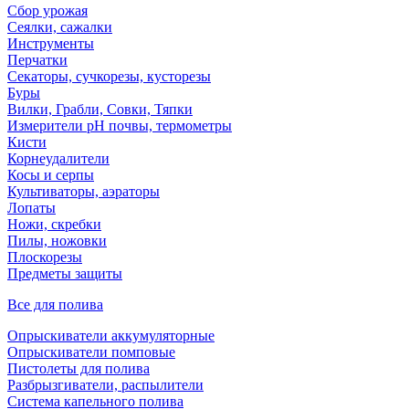
Сбор урожая
Сеялки, сажалки
Инструменты
Перчатки
Секаторы, сучкорезы, кусторезы
Буры
Вилки, Грабли, Совки, Тяпки
Измерители pH почвы, термометры
Кисти
Корнеудалители
Косы и серпы
Культиваторы, аэраторы
Лопаты
Ножи, скребки
Пилы, ножовки
Плоскорезы
Предметы защиты
Все для полива
Опрыскиватели аккумуляторные
Опрыскиватели помповые
Пистолеты для полива
Разбрызгиватели, распылители
Система капельного полива