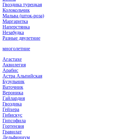
Гвоздика турецкая
Колокольчик
Мальва (шток-роза)
Маргаритка
Наперстянка
Незабудка
Разные двулетние
многолетние
Агастахе
Аквилегия
Арабис
Астра Альпийская
Бузульник
Ваточник
Вероника
Гайлардия
Гвоздика
Гейхера
Гибискус
Гипсофила
Гортензия
Гравилат
Дельфиниум