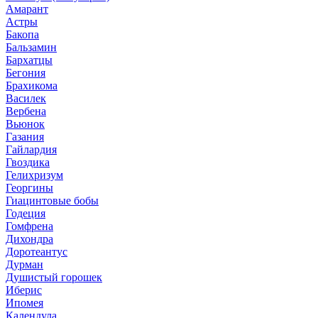
Амарант
Астры
Бакопа
Бальзамин
Бархатцы
Бегония
Брахикома
Василек
Вербена
Вьюнок
Газания
Гайлардия
Гвоздика
Гелихризум
Георгины
Гиацинтовые бобы
Годеция
Гомфрена
Дихондра
Доротеантус
Дурман
Душистый горошек
Иберис
Ипомея
Календула