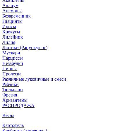
Аквилегия
Аллиум
Анемоны
Безвременник
Гиацинты
Ирисы
Крокусы
Лилейник
Лилия
Лютики (Ранункулюс)
Мускари
Нарцисcы
Незабудки
Пионы
Пролеска
Различные луковичные и смеси
Рябчики
Тюльпаны
Фрезия
Хризантемы
РАСПРОДАЖА
Весна
Картофель
Клубника (земляника)