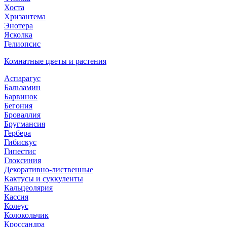
Хоста
Хризантема
Энотера
Ясколка
Гелиопсис
Комнатные цветы и растения
Аспарагус
Бальзамин
Барвинок
Бегония
Броваллия
Бругмансия
Гербера
Гибискус
Гипестис
Глоксиния
Декоративно-лиственные
Кактусы и суккуленты
Кальцеолярия
Кассия
Колеус
Колокольчик
Кроссандра