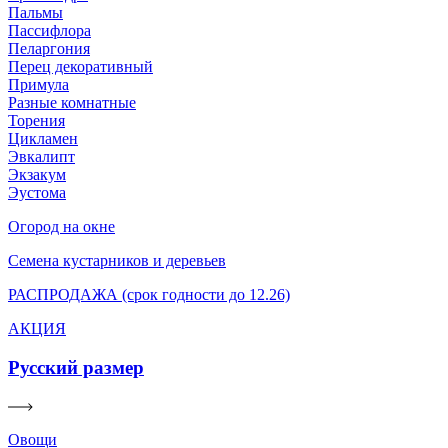
Пальмы
Пассифлора
Пеларгония
Перец декоративный
Примула
Разные комнатные
Торения
Цикламен
Эвкалипт
Экзакум
Эустома
Огород на окне
Семена кустарников и деревьев
РАСПРОДАЖА (срок годности до 12.26)
АКЦИЯ
Русский размер
Овощи