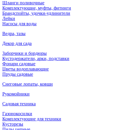
Шланги поливочные
Комплектующие, муфты, фитинги
Брандспойты, удочки-удлинители
Лейки
Насосы для воды
Ведра, тазы
Декор для сада
Заборчики и бордюры
Кустодержатели, арки, подставки
Фонари садовые
Цветы водоплавающие
Пруды садовые
Снеговые лопаты, ковши
Рукомойники
Садовая техника
Газонокосилки
Комплектующие для техники
Кусторезы
Пилы цепные