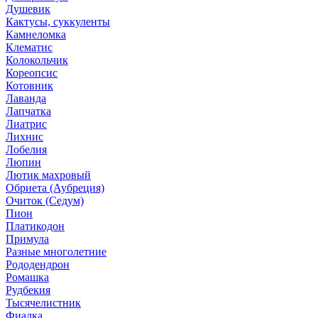
Душевик
Кактусы, суккуленты
Камнеломка
Клематис
Колокольчик
Кореопсис
Котовник
Лаванда
Лапчатка
Лиатрис
Лихнис
Лобелия
Люпин
Лютик махровый
Обриета (Аубреция)
Очиток (Седум)
Пион
Платикодон
Примула
Разные многолетние
Рододендрон
Ромашка
Рудбекия
Тысячелистник
Фиалка