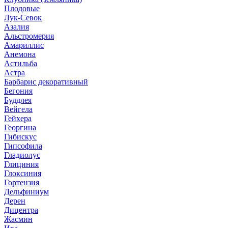
Плодовые
Лук-Севок
Азалия
Альстромерия
Амариллис
Анемона
Астильба
Астра
Барбарис декоративный
Бегония
Буддлея
Вейгела
Гейхера
Георгина
Гибискус
Гипсофила
Гладиолус
Глициния
Глоксиния
Гортензия
Дельфиниум
Дерен
Дицентра
Жасмин