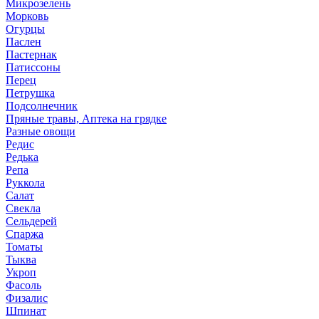
Микрозелень
Морковь
Огурцы
Паслен
Пастернак
Патиссоны
Перец
Петрушка
Подсолнечник
Пряные травы, Аптека на грядке
Разные овощи
Редис
Редька
Репа
Руккола
Салат
Свекла
Сельдерей
Спаржа
Томаты
Тыква
Укроп
Фасоль
Физалис
Шпинат