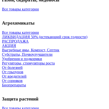
Все товары категории
Агрохимикаты
Все товары категории
ЛИКВИДАЦИЯ 50% (истекающий срок годности)
РАСПРОДАЖА
АКЦИЯ
Выгребные ямы, Компост, Септик
Субстраты, Почвоулучшители
Удобрения и подкормки
Регуляторы, стимуляторы роста
От болезней
От грызунов
От вредителей
От сорняков
Биопрепараты
Защита растений
Все товары категории