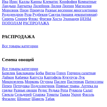
Ива
Ирис
Каллы
Канны
Клематис
Книфофия
Комнатные
Ландыш
Лапчатка
Лилейник
Лилия
Люпин
Магнолия
Морозник
Пион
Примула
Разные весенние многолетники
Рододендрон
Роза
Рудбекия
Сакура (вишня декоративная)
Сирень
Спирея
Флокс
Фрезия
Хоста
Эхинацея
ЦЕНЫ
ПОПОЛАМ
РАСПРОДАЖА
РАСПРОДАЖА
Все товары категории
Семена овощей
Все товары категории
Базилик
Баклажаны
Бобы
Вигна
Горох
Горчица салатная
Дайкон
Кабачки
Капуста
Картофель
Кукуруза
Лук
Микрозелень
Морковь
Огурцы
Паслен
Пастернак
Патиссоны
Перец
Петрушка
Подсолнечник
Пряные травы, Аптека на
грядке
Разные овощи
Редис
Редька
Репа
Руккола
Салат
Свекла
Сельдерей
Спаржа
Томаты
Тыква
Укроп
Фасоль
Физалис
Шпинат
Щавель
Табак