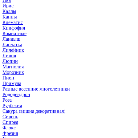
Ива
Ирис
Каллы
Канны
Клематис
Книфофия
Комнатные
Ландыш
Лапчатка
Лилейник
Лилия
Люпин
Магнолия
Морозник
Пион
Примула
Разные весенние многолетники
Рододендрон
Роза
Рудбекия
Сакура (вишня декоративная)
Сирень
Спирея
Флокс
Фрезия