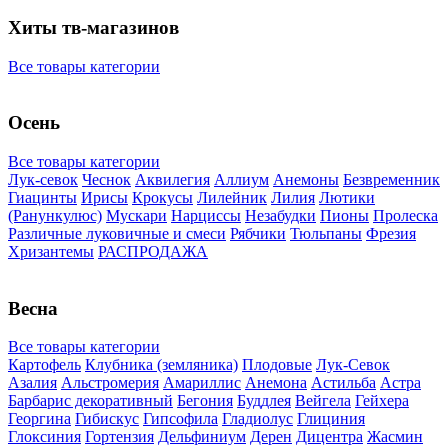
Хиты тв-магазинов
Все товары категории
Осень
Все товары категории
Лук-севок
Чеснок
Аквилегия
Аллиум
Анемоны
Безвременник
Гиацинты
Ирисы
Крокусы
Лилейник
Лилия
Лютики
(Ранункулюс)
Мускари
Нарцисcы
Незабудки
Пионы
Пролеска
Различные луковичные и смеси
Рябчики
Тюльпаны
Фрезия
Хризантемы
РАСПРОДАЖА
Весна
Все товары категории
Картофель
Клубника (земляника)
Плодовые
Лук-Севок
Азалия
Альстромерия
Амариллис
Анемона
Астильба
Астра
Барбарис декоративный
Бегония
Буддлея
Вейгела
Гейхера
Георгина
Гибискус
Гипсофила
Гладиолус
Глициния
Глоксиния
Гортензия
Дельфиниум
Дерен
Дицентра
Жасмин