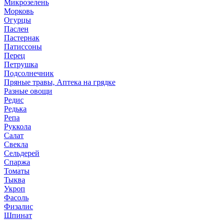
Микрозелень
Морковь
Огурцы
Паслен
Пастернак
Патиссоны
Перец
Петрушка
Подсолнечник
Пряные травы, Аптека на грядке
Разные овощи
Редис
Редька
Репа
Руккола
Салат
Свекла
Сельдерей
Спаржа
Томаты
Тыква
Укроп
Фасоль
Физалис
Шпинат