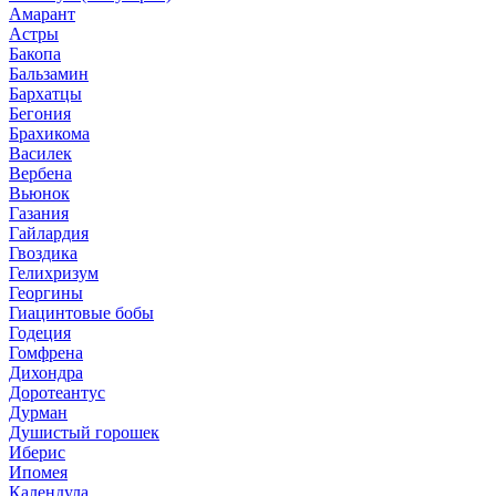
Амарант
Астры
Бакопа
Бальзамин
Бархатцы
Бегония
Брахикома
Василек
Вербена
Вьюнок
Газания
Гайлардия
Гвоздика
Гелихризум
Георгины
Гиацинтовые бобы
Годеция
Гомфрена
Дихондра
Доротеантус
Дурман
Душистый горошек
Иберис
Ипомея
Календула