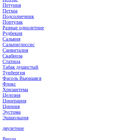
Петуния
Петхоа
Подсолнечник
Портулак
Разные однолетние
Рудбекия
Сальвия
Сальпиглоссис
Санвиталия
Скабиоза
Статица
Табак душистый
Тунбергия
Фасоль Вьющаяся
Флокс
Хризантема
Целозия
Цинерария
Цинния
Эустома
Эшшольция
двулетние
Виола