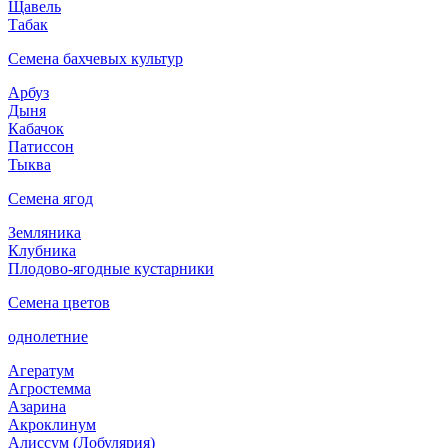
Щавель
Табак
Семена бахчевых культур
Арбуз
Дыня
Кабачок
Патиссон
Тыква
Семена ягод
Земляника
Клубника
Плодово-ягодные кустарники
Семена цветов
однолетние
Агератум
Агростемма
Азарина
Акроклинум
Алиссум (Лобулярия)