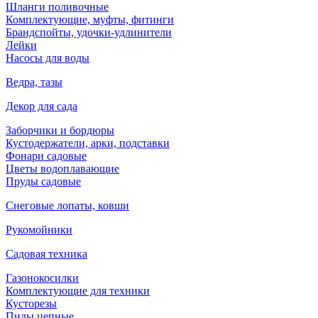
Шланги поливочные
Комплектующие, муфты, фитинги
Брандспойты, удочки-удлинители
Лейки
Насосы для воды
Ведра, тазы
Декор для сада
Заборчики и бордюры
Кустодержатели, арки, подставки
Фонари садовые
Цветы водоплавающие
Пруды садовые
Снеговые лопаты, ковши
Рукомойники
Садовая техника
Газонокосилки
Комплектующие для техники
Кусторезы
Пилы цепные