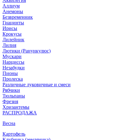
Аквилегия
Аллиум
Анемоны
Безвременник
Гиацинты
Ирисы
Крокусы
Лилейник
Лилия
Лютики (Ранункулюс)
Мускари
Нарцисcы
Незабудки
Пионы
Пролеска
Различные луковичные и смеси
Рябчики
Тюльпаны
Фрезия
Хризантемы
РАСПРОДАЖА
Весна
Картофель
Клубника (земляника)