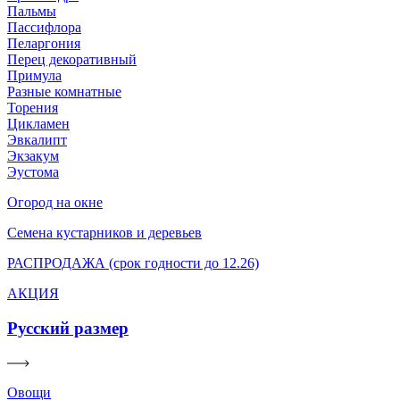
Пальмы
Пассифлора
Пеларгония
Перец декоративный
Примула
Разные комнатные
Торения
Цикламен
Эвкалипт
Экзакум
Эустома
Огород на окне
Семена кустарников и деревьев
РАСПРОДАЖА (срок годности до 12.26)
АКЦИЯ
Русский размер
Овощи