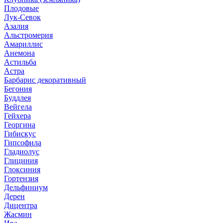
Плодовые
Лук-Севок
Азалия
Альстромерия
Амариллис
Анемона
Астильба
Астра
Барбарис декоративный
Бегония
Буддлея
Вейгела
Гейхера
Георгина
Гибискус
Гипсофила
Гладиолус
Глициния
Глоксиния
Гортензия
Дельфиниум
Дерен
Дицентра
Жасмин