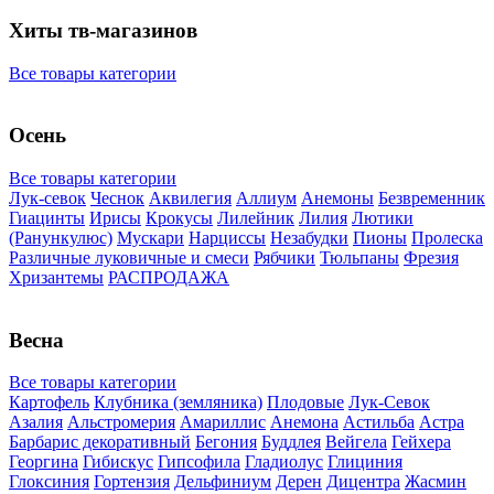
Хиты тв-магазинов
Все товары категории
Осень
Все товары категории
Лук-севок
Чеснок
Аквилегия
Аллиум
Анемоны
Безвременник
Гиацинты
Ирисы
Крокусы
Лилейник
Лилия
Лютики
(Ранункулюс)
Мускари
Нарцисcы
Незабудки
Пионы
Пролеска
Различные луковичные и смеси
Рябчики
Тюльпаны
Фрезия
Хризантемы
РАСПРОДАЖА
Весна
Все товары категории
Картофель
Клубника (земляника)
Плодовые
Лук-Севок
Азалия
Альстромерия
Амариллис
Анемона
Астильба
Астра
Барбарис декоративный
Бегония
Буддлея
Вейгела
Гейхера
Георгина
Гибискус
Гипсофила
Гладиолус
Глициния
Глоксиния
Гортензия
Дельфиниум
Дерен
Дицентра
Жасмин