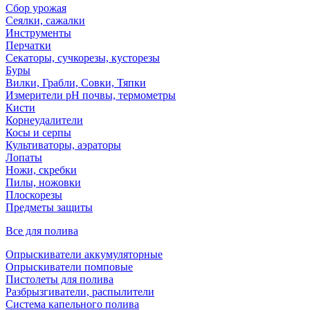
Сбор урожая
Сеялки, сажалки
Инструменты
Перчатки
Секаторы, сучкорезы, кусторезы
Буры
Вилки, Грабли, Совки, Тяпки
Измерители pH почвы, термометры
Кисти
Корнеудалители
Косы и серпы
Культиваторы, аэраторы
Лопаты
Ножи, скребки
Пилы, ножовки
Плоскорезы
Предметы защиты
Все для полива
Опрыскиватели аккумуляторные
Опрыскиватели помповые
Пистолеты для полива
Разбрызгиватели, распылители
Система капельного полива