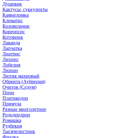
Душевик
Кактусы, суккуленты
Камнеломка
Клематис
Колокольчик
Кореопсис
Котовник
Лаванда
Лапчатка
Лиатрис
Лихнис
Лобелия
Люпин
Лютик махровый
Обриета (Аубреция)
Очиток (Седум)
Пион
Платикодон
Примула
Разные многолетние
Рододендрон
Ромашка
Рудбекия
Тысячелистник
Фиалка