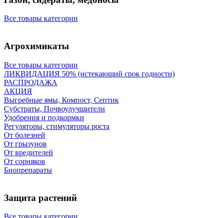
Все товары категории
Агрохимикаты
Все товары категории
ЛИКВИДАЦИЯ 50% (истекающий срок годности)
РАСПРОДАЖА
АКЦИЯ
Выгребные ямы, Компост, Септик
Субстраты, Почвоулучшители
Удобрения и подкормки
Регуляторы, стимуляторы роста
От болезней
От грызунов
От вредителей
От сорняков
Биопрепараты
Защита растений
Все товары категории