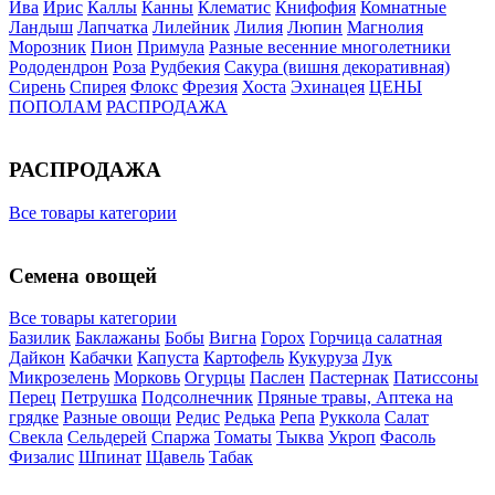
Ива
Ирис
Каллы
Канны
Клематис
Книфофия
Комнатные
Ландыш
Лапчатка
Лилейник
Лилия
Люпин
Магнолия
Морозник
Пион
Примула
Разные весенние многолетники
Рододендрон
Роза
Рудбекия
Сакура (вишня декоративная)
Сирень
Спирея
Флокс
Фрезия
Хоста
Эхинацея
ЦЕНЫ
ПОПОЛАМ
РАСПРОДАЖА
РАСПРОДАЖА
Все товары категории
Семена овощей
Все товары категории
Базилик
Баклажаны
Бобы
Вигна
Горох
Горчица салатная
Дайкон
Кабачки
Капуста
Картофель
Кукуруза
Лук
Микрозелень
Морковь
Огурцы
Паслен
Пастернак
Патиссоны
Перец
Петрушка
Подсолнечник
Пряные травы, Аптека на
грядке
Разные овощи
Редис
Редька
Репа
Руккола
Салат
Свекла
Сельдерей
Спаржа
Томаты
Тыква
Укроп
Фасоль
Физалис
Шпинат
Щавель
Табак