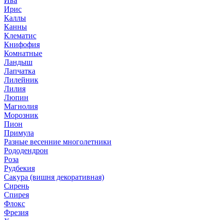
Ива
Ирис
Каллы
Канны
Клематис
Книфофия
Комнатные
Ландыш
Лапчатка
Лилейник
Лилия
Люпин
Магнолия
Морозник
Пион
Примула
Разные весенние многолетники
Рододендрон
Роза
Рудбекия
Сакура (вишня декоративная)
Сирень
Спирея
Флокс
Фрезия