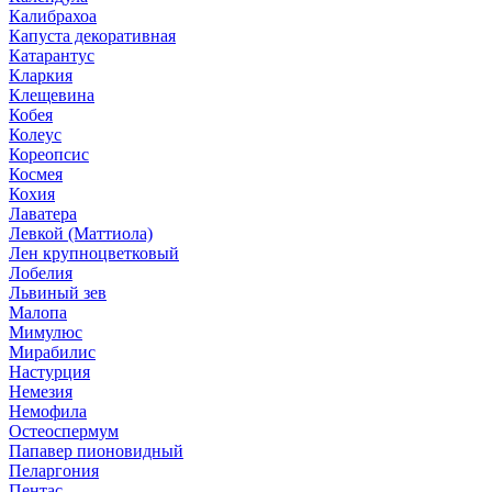
Калибрахоа
Капуста декоративная
Катарантус
Кларкия
Клещевина
Кобея
Колеус
Кореопсис
Космея
Кохия
Лаватера
Левкой (Маттиола)
Лен крупноцветковый
Лобелия
Львиный зев
Малопа
Мимулюс
Мирабилис
Настурция
Немезия
Немофила
Остеоспермум
Папавер пионовидный
Пеларгония
Пентас