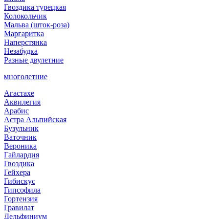
Гвоздика турецкая
Колокольчик
Мальва (шток-роза)
Маргаритка
Наперстянка
Незабудка
Разные двулетние
многолетние
Агастахе
Аквилегия
Арабис
Астра Альпийская
Бузульник
Ваточник
Вероника
Гайлардия
Гвоздика
Гейхера
Гибискус
Гипсофила
Гортензия
Гравилат
Дельфиниум