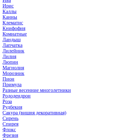
Ива
Ирис
Каллы
Канны
Клематис
Книфофия
Комнатные
Ландыш
Лапчатка
Лилейник
Лилия
Люпин
Магнолия
Морозник
Пион
Примула
Разные весенние многолетники
Рододендрон
Роза
Рудбекия
Сакура (вишня декоративная)
Сирень
Спирея
Флокс
Фрезия