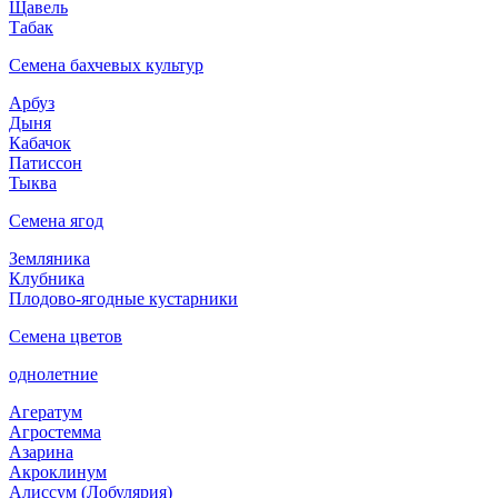
Щавель
Табак
Семена бахчевых культур
Арбуз
Дыня
Кабачок
Патиссон
Тыква
Семена ягод
Земляника
Клубника
Плодово-ягодные кустарники
Семена цветов
однолетние
Агератум
Агростемма
Азарина
Акроклинум
Алиссум (Лобулярия)