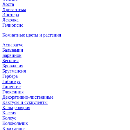
Хоста
Хризантема
Энотера
Ясколка
Гелиопсис
Комнатные цветы и растения
Аспарагус
Бальзамин
Барвинок
Бегония
Броваллия
Бругмансия
Гербера
Гибискус
Гипестис
Глоксиния
Декоративно-лиственные
Кактусы и суккуленты
Кальцеолярия
Кассия
Колеус
Колокольчик
Кроссандра