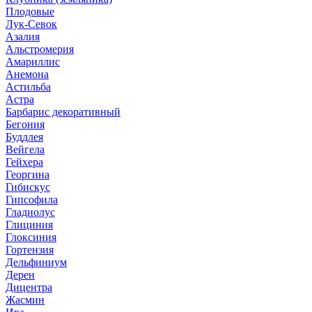
Плодовые
Лук-Севок
Азалия
Альстромерия
Амариллис
Анемона
Астильба
Астра
Барбарис декоративный
Бегония
Буддлея
Вейгела
Гейхера
Георгина
Гибискус
Гипсофила
Гладиолус
Глициния
Глоксиния
Гортензия
Дельфиниум
Дерен
Дицентра
Жасмин