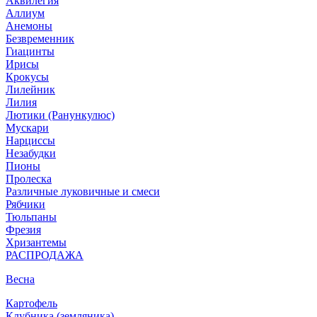
Аквилегия
Аллиум
Анемоны
Безвременник
Гиацинты
Ирисы
Крокусы
Лилейник
Лилия
Лютики (Ранункулюс)
Мускари
Нарцисcы
Незабудки
Пионы
Пролеска
Различные луковичные и смеси
Рябчики
Тюльпаны
Фрезия
Хризантемы
РАСПРОДАЖА
Весна
Картофель
Клубника (земляника)