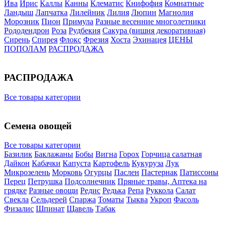
Ива
Ирис
Каллы
Канны
Клематис
Книфофия
Комнатные
Ландыш
Лапчатка
Лилейник
Лилия
Люпин
Магнолия
Морозник
Пион
Примула
Разные весенние многолетники
Рододендрон
Роза
Рудбекия
Сакура (вишня декоративная)
Сирень
Спирея
Флокс
Фрезия
Хоста
Эхинацея
ЦЕНЫ
ПОПОЛАМ
РАСПРОДАЖА
РАСПРОДАЖА
Все товары категории
Семена овощей
Все товары категории
Базилик
Баклажаны
Бобы
Вигна
Горох
Горчица салатная
Дайкон
Кабачки
Капуста
Картофель
Кукуруза
Лук
Микрозелень
Морковь
Огурцы
Паслен
Пастернак
Патиссоны
Перец
Петрушка
Подсолнечник
Пряные травы, Аптека на
грядке
Разные овощи
Редис
Редька
Репа
Руккола
Салат
Свекла
Сельдерей
Спаржа
Томаты
Тыква
Укроп
Фасоль
Физалис
Шпинат
Щавель
Табак