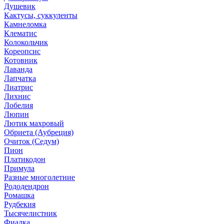
Душевик
Кактусы, суккуленты
Камнеломка
Клематис
Колокольчик
Кореопсис
Котовник
Лаванда
Лапчатка
Лиатрис
Лихнис
Лобелия
Люпин
Лютик махровый
Обриета (Аубреция)
Очиток (Седум)
Пион
Платикодон
Примула
Разные многолетние
Рододендрон
Ромашка
Рудбекия
Тысячелистник
Фиалка