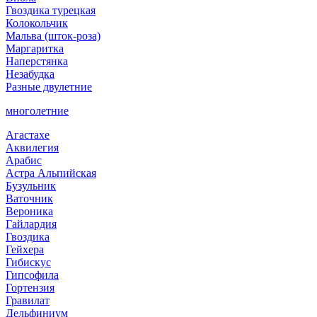
Гвоздика турецкая
Колокольчик
Мальва (шток-роза)
Маргаритка
Наперстянка
Незабудка
Разные двулетние
многолетние
Агастахе
Аквилегия
Арабис
Астра Альпийская
Бузульник
Ваточник
Вероника
Гайлардия
Гвоздика
Гейхера
Гибискус
Гипсофила
Гортензия
Гравилат
Дельфиниум