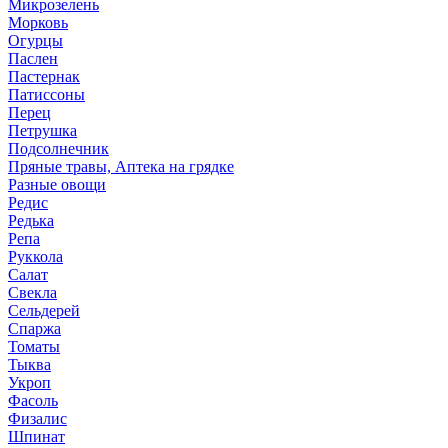
Микрозелень
Морковь
Огурцы
Паслен
Пастернак
Патиссоны
Перец
Петрушка
Подсолнечник
Пряные травы, Аптека на грядке
Разные овощи
Редис
Редька
Репа
Руккола
Салат
Свекла
Сельдерей
Спаржа
Томаты
Тыква
Укроп
Фасоль
Физалис
Шпинат