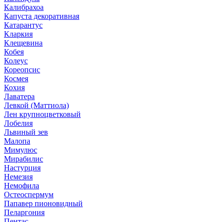
Калибрахоа
Капуста декоративная
Катарантус
Кларкия
Клещевина
Кобея
Колеус
Кореопсис
Космея
Кохия
Лаватера
Левкой (Маттиола)
Лен крупноцветковый
Лобелия
Львиный зев
Малопа
Мимулюс
Мирабилис
Настурция
Немезия
Немофила
Остеоспермум
Папавер пионовидный
Пеларгония
Пентас