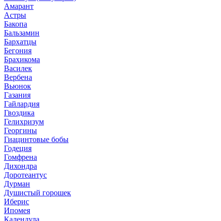
Амарант
Астры
Бакопа
Бальзамин
Бархатцы
Бегония
Брахикома
Василек
Вербена
Вьюнок
Газания
Гайлардия
Гвоздика
Гелихризум
Георгины
Гиацинтовые бобы
Годеция
Гомфрена
Дихондра
Доротеантус
Дурман
Душистый горошек
Иберис
Ипомея
Календула