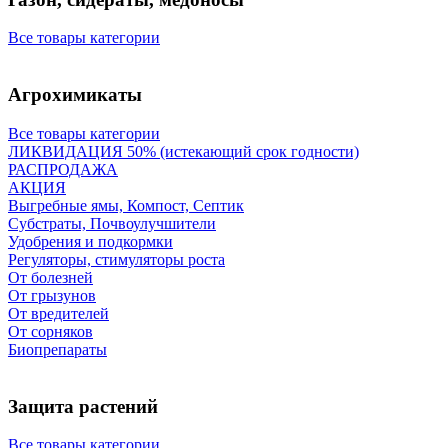
Все товары категории
Агрохимикаты
Все товары категории
ЛИКВИДАЦИЯ 50% (истекающий срок годности)
РАСПРОДАЖА
АКЦИЯ
Выгребные ямы, Компост, Септик
Субстраты, Почвоулучшители
Удобрения и подкормки
Регуляторы, стимуляторы роста
От болезней
От грызунов
От вредителей
От сорняков
Биопрепараты
Защита растений
Все товары категории