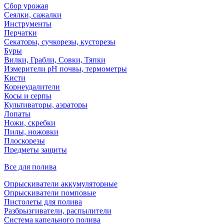
Сбор урожая
Сеялки, сажалки
Инструменты
Перчатки
Секаторы, сучкорезы, кусторезы
Буры
Вилки, Грабли, Совки, Тяпки
Измерители pH почвы, термометры
Кисти
Корнеудалители
Косы и серпы
Культиваторы, аэраторы
Лопаты
Ножи, скребки
Пилы, ножовки
Плоскорезы
Предметы защиты
Все для полива
Опрыскиватели аккумуляторные
Опрыскиватели помповые
Пистолеты для полива
Разбрызгиватели, распылители
Система капельного полива