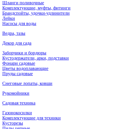
Шланги поливочные
Комплектующие, муфты, фитинги
Брандспойты, удочки-удлинители
Лейки
Насосы для воды
Ведра, тазы
Декор для сада
Заборчики и бордюры
Кустодержатели, арки, подставки
Фонари садовые
Цветы водоплавающие
Пруды садовые
Снеговые лопаты, ковши
Рукомойники
Садовая техника
Газонокосилки
Комплектующие для техники
Кусторезы
Пилы цепные