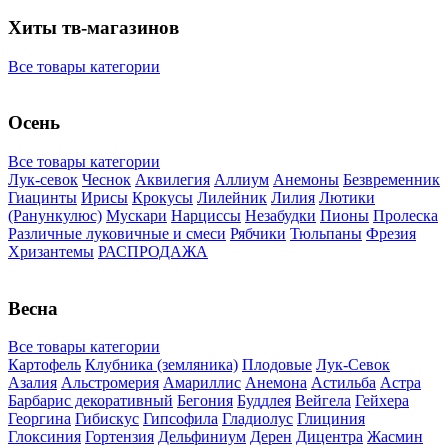
Хиты тв-магазинов
Все товары категории
Осень
Все товары категории
Лук-севок
Чеснок
Аквилегия
Аллиум
Анемоны
Безвременник
Гиацинты
Ирисы
Крокусы
Лилейник
Лилия
Лютики
(Ранункулюс)
Мускари
Нарцисcы
Незабудки
Пионы
Пролеска
Различные луковичные и смеси
Рябчики
Тюльпаны
Фрезия
Хризантемы
РАСПРОДАЖА
Весна
Все товары категории
Картофель
Клубника (земляника)
Плодовые
Лук-Севок
Азалия
Альстромерия
Амариллис
Анемона
Астильба
Астра
Барбарис декоративный
Бегония
Буддлея
Вейгела
Гейхера
Георгина
Гибискус
Гипсофила
Гладиолус
Глициния
Глоксиния
Гортензия
Дельфиниум
Дерен
Дицентра
Жасмин