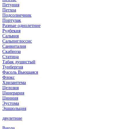
Петуния
Петхоа
Подсолнечник
Портулак
Разные однолетние
Рудбекия
Сальвия
Сальпиглоссис
Санвиталия
Скабиоза
Статица
Табак душистый
Тунбергия
Фасоль Вьющаяся
Флокс
Хризантема
Целозия
Цинерария
Цинния
Эустома
Эшшольция
двулетние
Виола