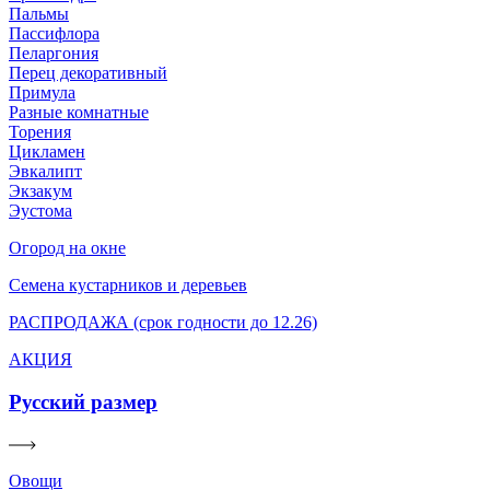
Пальмы
Пассифлора
Пеларгония
Перец декоративный
Примула
Разные комнатные
Торения
Цикламен
Эвкалипт
Экзакум
Эустома
Огород на окне
Семена кустарников и деревьев
РАСПРОДАЖА (срок годности до 12.26)
АКЦИЯ
Русский размер
Овощи